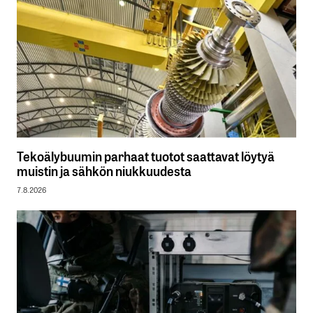
Tekoälybuumin parhaat tuotot saattavat löytyä
muistin ja sähkön niukkuudesta
7.8.2026