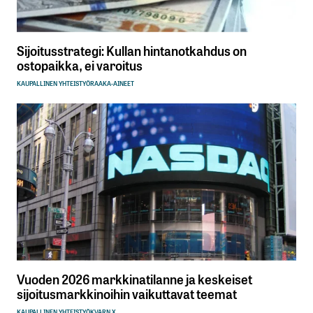
Sijoitusstrategi: Kullan hintanotkahdus on
ostopaikka, ei varoitus
KAUPALLINEN YHTEISTYÖ
RAAKA-AINEET
Vuoden 2026 markkinatilanne ja keskeiset
sijoitusmarkkinoihin vaikuttavat teemat
KAUPALLINEN YHTEISTYÖ
KVARN X