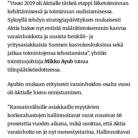
”Vuosi 2019 oli Aktialle tärkeä etappi liiketoiminnan
kehittämisessä ja toiminnan uudistamisessa.
Syksyllä tehdyn strategiapäivityksen mukaisesti
Aktia hakee nyt entistä määrätietoisemmin kasvua
varainhoidosta ja uusista henkilö- ja
yritysasiakkaista Suomen kasvukeskuksissa sekä
jatkaa toimintojensa tehostamista”, yhtiön
toimitusjohtaja
Mikko Ayub
toteaa
tilinpäätöstiedotteessa.
Ayubin mukaan erityisesti varainhoidon osalta vuosi
oli Aktialle hieno onnistuminen.
”Kansainvälisille asiakkaille myytävien
korkorahastojen hallinnoitavat varat nousivat 68
prosenttia vuoden aikana, mikä osoittaa, että Aktia
varainhoito on jo nyt menestystarina. Hallinnoitavat