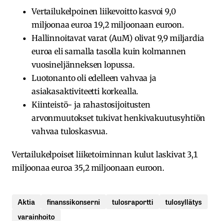
Vertailukelpoinen liikevoitto kasvoi 9,0
miljoonaa euroa 19,2 miljoonaan euroon.
Hallinnoitavat varat (AuM) olivat 9,9 miljardia
euroa eli samalla tasolla kuin kolmannen
vuosineljänneksen lopussa.
Luotonanto oli edelleen vahvaa ja
asiakasaktiviteetti korkealla.
Kiinteistö- ja rahastosijoitusten
arvonmuutokset tukivat henkivakuutusyhtiön
vahvaa tuloskasvua.
Vertailukelpoiset liiketoiminnan kulut laskivat 3,1
miljoonaa euroa 35,2 miljoonaan euroon.
Aktia
finanssikonserni
tulosraportti
tulosyllätys
varainhoito