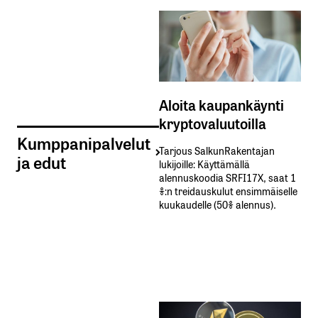
Aloita kaupankäynti
kryptovaluutoilla
Kumppanipalvelut
Tarjous SalkunRakentajan
ja edut
lukijoille: Käyttämällä​ ​
alennuskoodia​ ​SRFI17X,​ ​saat​ ​1
%:n treidauskulut​ ​ensimmäiselle​ ​
kuukaudelle​ ​(50%​ ​alennus).