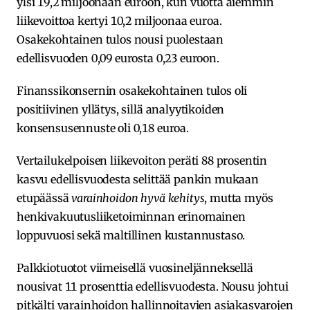
ylsi 19,2 miljoonaan euroon, kun vuotta aiemmin
liikevoittoa kertyi 10,2 miljoonaa euroa.
Osakekohtainen tulos nousi puolestaan
edellisvuoden 0,09 eurosta 0,23 euroon.
Finanssikonsernin osakekohtainen tulos oli
positiivinen yllätys, sillä analyytikoiden
konsensusennuste oli 0,18 euroa.
Vertailukelpoisen liikevoiton peräti 88 prosentin
kasvu edellisvuodesta selittää pankin mukaan
etupäässä
varainhoidon hyvä kehitys
, mutta myös
henkivakuutusliiketoiminnan erinomainen
loppuvuosi sekä maltillinen kustannustaso.
Palkkiotuotot viimeisellä vuosineljänneksellä
nousivat 11 prosenttia edellisvuodesta. Nousu johtui
pitkälti varainhoidon hallinnoitavien asiakasvarojen