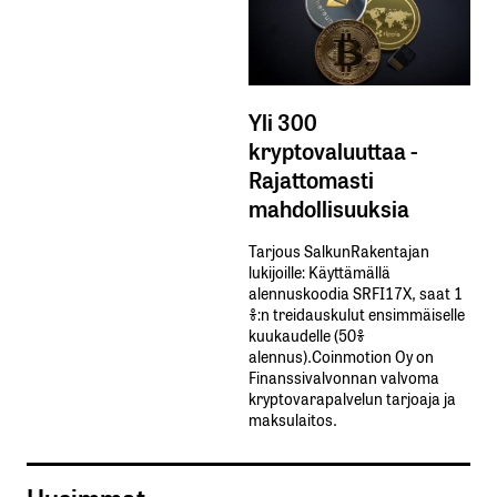
Yli 300
kryptovaluuttaa -
Rajattomasti
mahdollisuuksia
Tarjous SalkunRakentajan
lukijoille: Käyttämällä​ ​
alennuskoodia​ ​SRFI17X,​ ​saat​ ​1
%:n treidauskulut​ ​ensimmäiselle​ ​
kuukaudelle​ ​(50%​ ​
alennus).Coinmotion Oy on
Finanssivalvonnan valvoma
kryptovarapalvelun tarjoaja ja
maksulaitos.
Uusimmat