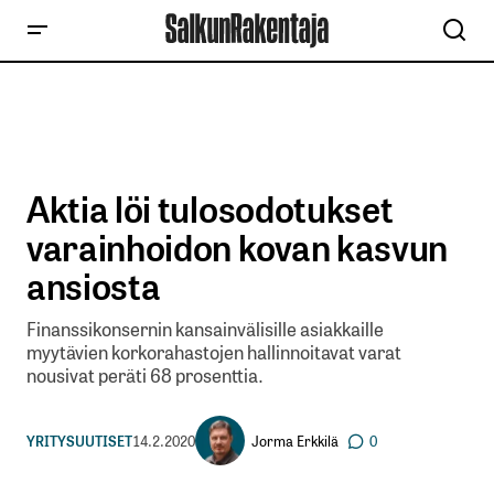
Aktia löi tulosodotukset
varainhoidon kovan kasvun
ansiosta
Finanssikonsernin kansainvälisille asiakkaille
myytävien korkorahastojen hallinnoitavat varat
nousivat peräti 68 prosenttia.
Jorma Erkkilä
YRITYSUUTISET
14.2.2020
0