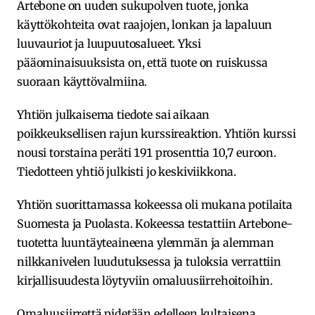
Artebone on uuden sukupolven tuote, jonka
käyttökohteita ovat raajojen, lonkan ja lapaluun
luuvauriot ja luupuutosalueet. Yksi
pääominaisuuksista on, että tuote on ruiskussa
suoraan käyttövalmiina.
Yhtiön julkaisema tiedote sai aikaan
poikkeuksellisen rajun kurssireaktion. Yhtiön kurssi
nousi torstaina peräti 191 prosenttia 10,7 euroon.
Tiedotteen yhtiö julkisti jo keskiviikkona.
Yhtiön suorittamassa kokeessa oli mukana potilaita
Suomesta ja Puolasta. Kokeessa testattiin Artebone-
tuotetta luuntäyteaineena ylemmän ja alemman
nilkkanivelen luudutuksessa ja tuloksia verrattiin
kirjallisuudesta löytyviin omaluusiirrehoitoihin.
Omaluusiirrettä pidetään edelleen kultaisena