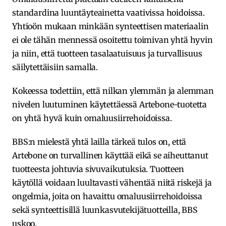
standardina luuntäyteainetta vaativissa hoidoissa.
Yhtioön mukaan minkään synteettisen materiaalin
ei ole tähän mennessä osoitettu toimivan yhtä hyvin
ja niin, että tuotteen tasalaatuisuus ja turvallisuus
säilytettäisiin samalla.
Kokeessa todettiin, että nilkan ylemmän ja alemman
nivelen luutuminen käytettäessä Artebone-tuotetta
on yhtä hyvä kuin omaluusiirrehoidoissa.
BBS:n mielestä yhtä lailla tärkeä tulos on, että
Artebone on turvallinen käyttää eikä se aiheuttanut
tuotteesta johtuvia sivuvaikutuksia. Tuotteen
käytöllä voidaan luultavasti vähentää niitä riskejä ja
ongelmia, joita on havaittu omaluusiirrehoidoissa
sekä synteettisillä luunkasvutekijätuotteilla, BBS
uskoo.