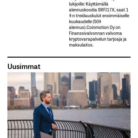
lukijoille: Käyttämällä​ ​
alennuskoodia​ ​SRFI17X,​ ​saat​ ​1
%:n treidauskulut​ ​ensimmäiselle​ ​
kuukaudelle​ ​(50%​ ​
alennus).Coinmotion Oy on
Finanssivalvonnan valvoma
kryptovarapalvelun tarjoaja ja
maksulaitos.
Uusimmat