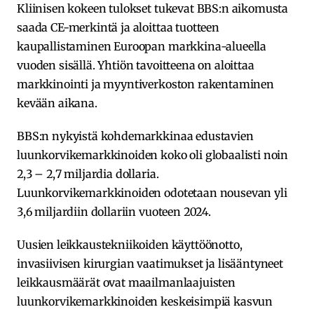
Kliinisen kokeen tulokset tukevat BBS:n aikomusta
saada CE-merkintä ja aloittaa tuotteen
kaupallistaminen Euroopan markkina-alueella
vuoden sisällä. Yhtiön tavoitteena on aloittaa
markkinointi ja myyntiverkoston rakentaminen
kevään aikana.
BBS:n nykyistä kohdemarkkinaa edustavien
luunkorvikemarkkinoiden koko oli globaalisti noin
2,3 – 2,7 miljardia dollaria.
Luunkorvikemarkkinoiden odotetaan nousevan yli
3,6 miljardiin dollariin vuoteen 2024.
Uusien leikkaustekniikoiden käyttöönotto,
invasiivisen kirurgian vaatimukset ja lisääntyneet
leikkausmäärät ovat maailmanlaajuisten
luunkorvikemarkkinoiden keskeisimpiä kasvun