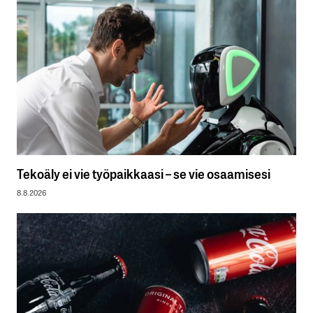
Tekoäly ei vie työpaikkaasi – se vie osaamisesi
8.8.2026