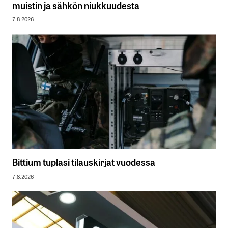
muistin ja sähkön niukkuudesta
7.8.2026
Bittium tuplasi tilauskirjat vuodessa
7.8.2026