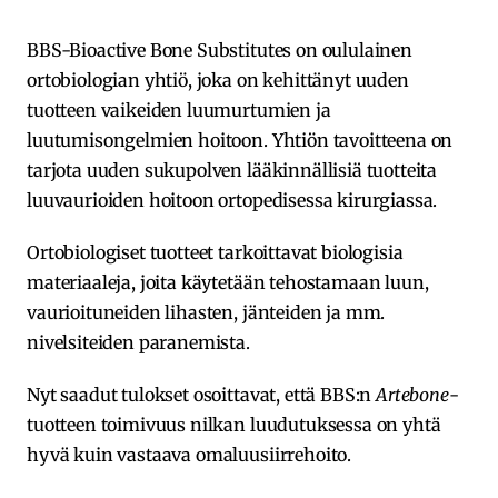
BBS-Bioactive Bone Substitutes on oululainen
ortobiologian yhtiö, joka on kehittänyt uuden
tuotteen vaikeiden luumurtumien ja
luutumisongelmien hoitoon. Yhtiön tavoitteena on
tarjota uuden sukupolven lääkinnällisiä tuotteita
luuvaurioiden hoitoon ortopedisessa kirurgiassa.
Ortobiologiset tuotteet tarkoittavat biologisia
materiaaleja, joita käytetään tehostamaan luun,
vaurioituneiden lihasten, jänteiden ja mm.
nivelsiteiden paranemista.
Nyt saadut tulokset osoittavat, että BBS:n
Artebone
-
tuotteen toimivuus nilkan luudutuksessa on yhtä
hyvä kuin vastaava omaluusiirrehoito.