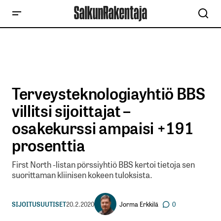
Terveysteknologiayhtiö BBS
villitsi sijoittajat –
osakekurssi ampaisi +191
prosenttia
First North -listan pörssiyhtiö BBS kertoi tietoja sen
suorittaman kliinisen kokeen tuloksista.
Jorma Erkkilä
SIJOITUSUUTISET
20.2.2020
0