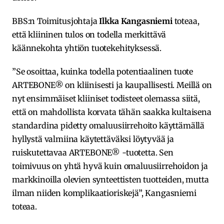
BBS:n Toimitusjohtaja
Ilkka Kangasniemi
toteaa,
että kliininen tulos on todella merkittävä
käännekohta yhtiön tuotekehityksessä.
”Se osoittaa, kuinka todella potentiaalinen tuote
ARTEBONE® on kliinisesti ja kaupallisesti. Meillä on
nyt ensimmäiset kliiniset todisteet olemassa siitä,
että on mahdollista korvata tähän saakka kultaisena
standardina pidetty omaluusiirrehoito käyttämällä
hyllystä valmiina käytettäväksi löytyvää ja
ruiskutettavaa ARTEBONE® -tuotetta. Sen
toimivuus on yhtä hyvä kuin omaluusiirrehoidon ja
markkinoilla olevien synteettisten tuotteiden, mutta
ilman niiden komplikaatioriskejä”, Kangasniemi
toteaa.