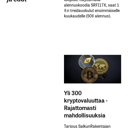
alennuskoodia​ ​SRFI17X,​ ​saat​ ​1
%:n treidauskulut​ ​ensimmäiselle​ ​
kuukaudelle​ ​(50%​ ​alennus).
Yli 300
kryptovaluuttaa -
Rajattomasti
mahdollisuuksia
Tarjous SalkunRakentajan