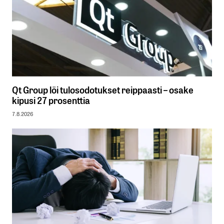
Qt Group löi tulosodotukset reippaasti – osake
kipusi 27 prosenttia
7.8.2026