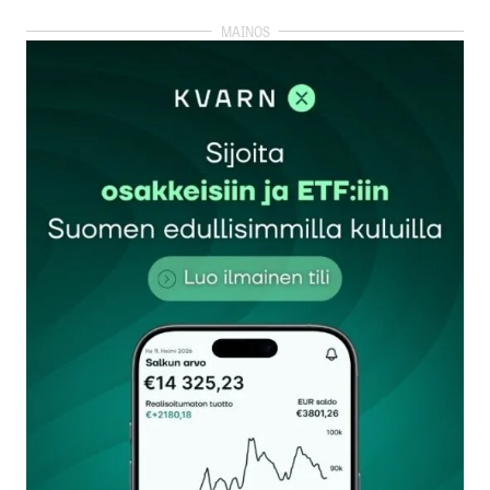
kirjautua
sisään
rekisteröityä
Sähköpostiosoitettasi ei julkaista.
Pakolliset
kentät on merkitty
*
Kommentti
*
Nimesi tai nimimerkkisi
*