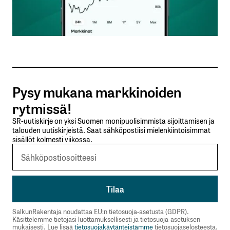
Sähköpostiosoitteesi
*
Tilaa SalkunRakentajan uutiskirje
Pysy mukana markkinoiden
Lähetä kommentti
rytmissä!
SR-uutiskirje on yksi Suomen monipuolisimmista sijoittamisen ja
talouden uutiskirjeistä. Saat sähköpostiisi mielenkiintoisimmat
sisällöt kolmesti viikossa.
SalkunRakentaja noudattaa EU:n tietosuoja-asetusta (GDPR).
Käsittelemme tietojasi luottamuksellisesti ja tietosuoja-asetuksen
mukaisesti. Lue lisää
tietosuojakäytänteistämme
tietosuojaselosteesta.