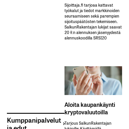
Sijoittaja.fi tarjoaa kattavat
työkalut ja tiedot markkinoiden
seuraamiseen sekä parempien
sijoituspäätösten tekemiseen.
SalkunRakentajan lukijat saavat
20 %:n alennuksen jäsenyydestä
alennuskoodilla SRSI20
Aloita kaupankäynti
kryptovaluutoilla
Kumppanipalvelut
Tarjous SalkunRakentajan
ja edut
lukijoille: Käyttämällä​ ​