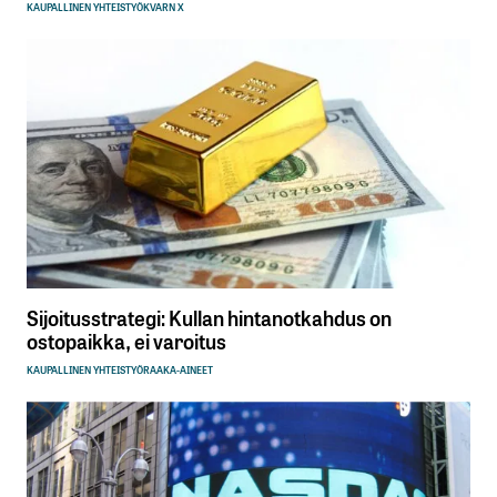
KAUPALLINEN YHTEISTYÖ
KVARN X
Sijoitusstrategi: Kullan hintanotkahdus on
ostopaikka, ei varoitus
KAUPALLINEN YHTEISTYÖ
RAAKA-AINEET