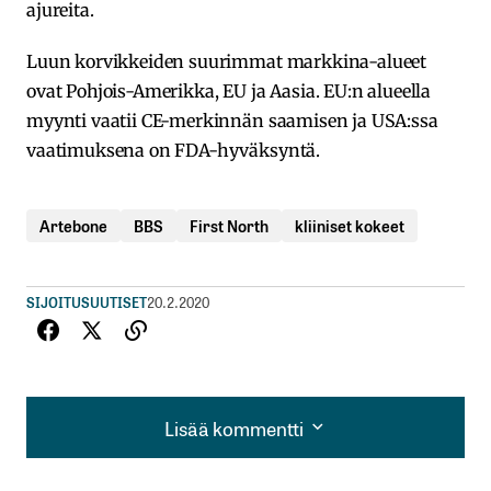
ajureita.
Luun korvikkeiden suurimmat markkina-alueet
ovat Pohjois-Amerikka, EU ja Aasia. EU:n alueella
myynti vaatii CE-merkinnän saamisen ja USA:ssa
vaatimuksena on FDA-hyväksyntä.
Artebone
BBS
First North
kliiniset kokeet
SIJOITUSUUTISET
20.2.2020
Lisää kommentti
Lisää kommentti