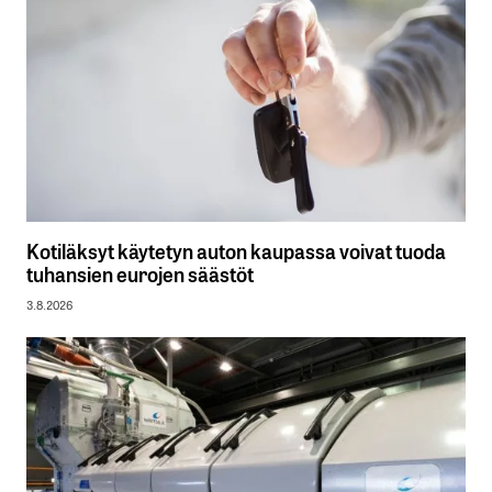
Kotiläksyt käytetyn auton kaupassa voivat tuoda
tuhansien eurojen säästöt
3.8.2026