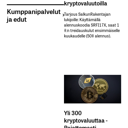
kryptovaluutoilla
Kumppanipalvelut
Tarjous SalkunRakentajan
ja edut
lukijoille: Käyttämällä​ ​
alennuskoodia​ ​SRFI17X,​ ​saat​ ​1
%:n treidauskulut​ ​ensimmäiselle​ ​
kuukaudelle​ ​(50%​ ​alennus).
Yli 300
kryptovaluuttaa -
Rajattomasti