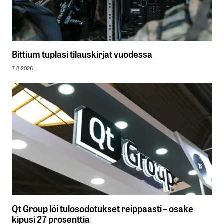
Bittium tuplasi tilauskirjat vuodessa
7.8.2026
Qt Group löi tulosodotukset reippaasti – osake
kipusi 27 prosenttia