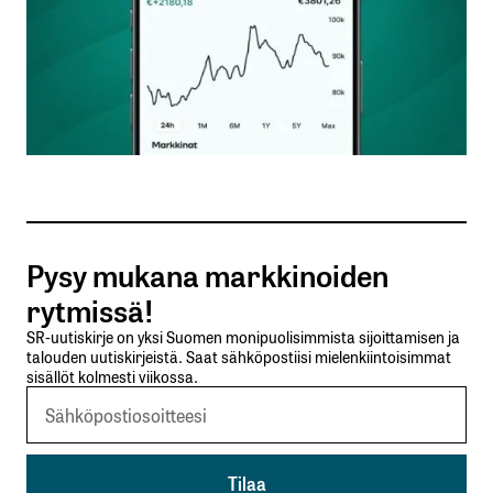
totuuden, jonka mukaan aika on kyllä sijoittajan
paras ystävä, mutta vain niiden sijoittajien, joilla on
varaa niin kalliiseen ystävään.
Bernstein
11.2.2020 at 10:17
Vastaa
Pysy mukana markkinoiden
kirjautua
rytmissä!
sisään
rekisteröityä
SR-uutiskirje on yksi Suomen monipuolisimmista sijoittamisen ja
talouden uutiskirjeistä. Saat sähköpostiisi mielenkiintoisimmat
sisällöt kolmesti viikossa.
Sähköpostiosoitettasi ei julkaista.
Pakolliset