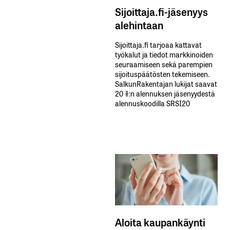
Sijoittaja.fi-jäsenyys
alehintaan
Sijoittaja.fi tarjoaa kattavat
työkalut ja tiedot markkinoiden
seuraamiseen sekä parempien
sijoituspäätösten tekemiseen.
SalkunRakentajan lukijat saavat
20 %:n alennuksen jäsenyydestä
alennuskoodilla SRSI20
Aloita kaupankäynti