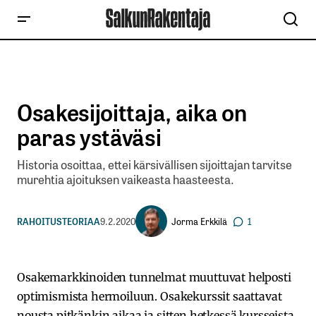
Osakesijoittaja, aika on
paras ystäväsi
Historia osoittaa, ettei kärsivällisen sijoittajan tarvitse
murehtia ajoituksen vaikeasta haasteesta.
Jorma Erkkilä
RAHOITUSTEORIAA
9.2.2020
1
Osakemarkkinoiden tunnelmat muuttuvat helposti
optimismista hermoiluun. Osakekurssit saattavat
nousta pitkänkin aikaa ja sitten hetkessä kursseista