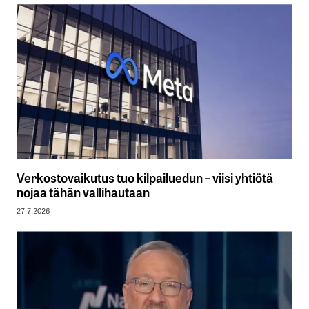
Verkostovaikutus tuo kilpailuedun – viisi yhtiötä
nojaa tähän vallihautaan
27.7.2026