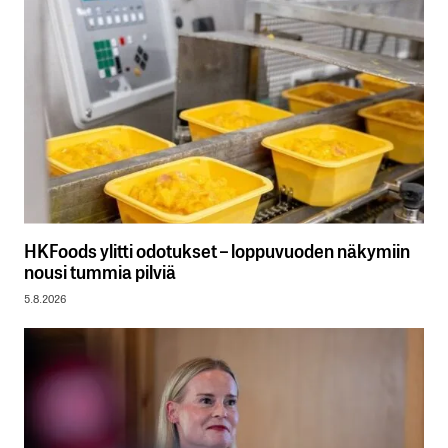
HKFoods ylitti odotukset – loppuvuoden näkymiin
nousi tummia pilviä
5.8.2026