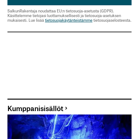
kentät on merkitty
*
SalkunRakentaja noudattaa EU:n tietosuoja-asetusta (GDPR).
Käsittelemme tietojasi luottamuksellisesti ja tietosuoja-asetuksen
mukaisesti. Lue lisää
tietosuojakäytänteistämme
tietosuojaselosteesta.
Kommentti
*
Nimesi tai nimimerkkisi
*
Sähköpostiosoitteesi
*
Tilaa SalkunRakentajan uutiskirje
Kumppanisisällöt
Lähetä kommentti