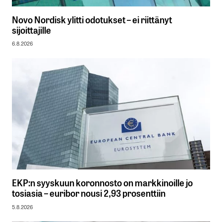
Novo Nordisk ylitti odotukset – ei riittänyt
sijoittajille
6.8.2026
EKP:n syyskuun koronnosto on markkinoille jo
tosiasia – euribor nousi 2,93 prosenttiin
5.8.2026