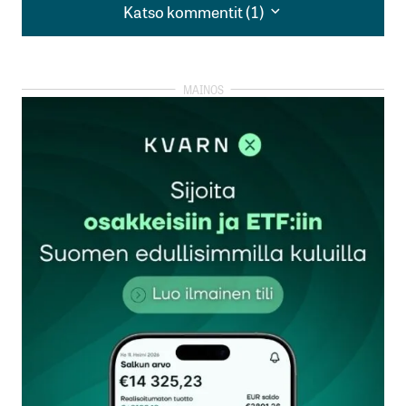
Katso kommentit (1)
Katso kommentit (1)
Tuo kaikki edellyttää, että sijoittaja ostaa ja
unohtaa. Vain sellainen sijoittaja kuitenkin voi
ostaa ja unohtaa, jolla on varaa siihen. Ensin pitää
olla varaa sijoittaa ja sitten on oltava vielä varaa
unohtaa.
Useimmat meistä kuitenkin tarvitsevat kassavirtaa
eli korkoja ja osinkoja sekä suurempiin
investointeihin myyntituloja, mieluummin
voitollisia. Osingot ovat pois korkoa korolle
kerryttävästä tuotosta ja voitollisista
myyntivoitoista pääoman lisäksi se voitto-
osuuskin lakkaa kasvamasta kun se rahastetaan
ulos.
Niinpä kyynikko pääseekin taas lausumaan suuren