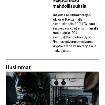
mahdollisuuksia
Tarjous SalkunRakentajan
lukijoille: Käyttämällä​ ​
alennuskoodia​ ​SRFI17X,​ ​saat​ ​1
%:n treidauskulut​ ​ensimmäiselle​ ​
kuukaudelle​ ​(50%​ ​
alennus).Coinmotion Oy on
Finanssivalvonnan valvoma
kryptovarapalvelun tarjoaja ja
maksulaitos.
Uusimmat