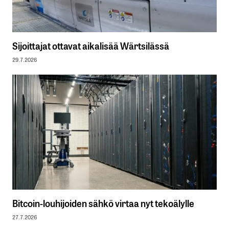
Sijoittajat ottavat aikalisää Wärtsilässä
29.7.2026
Bitcoin-louhijoiden sähkö virtaa nyt tekoälylle
27.7.2026