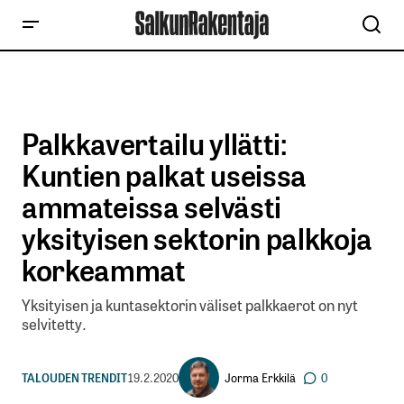
Palkkavertailu yllätti:
Kuntien palkat useissa
ammateissa selvästi
yksityisen sektorin palkkoja
korkeammat
Yksityisen ja kuntasektorin väliset palkkaerot on nyt
selvitetty.
Jorma Erkkilä
TALOUDEN TRENDIT
19.2.2020
0