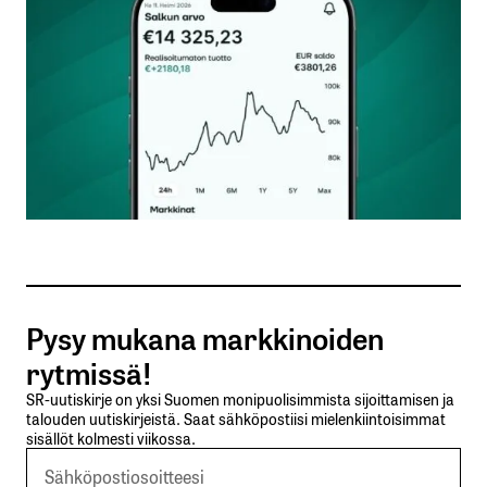
Nimesi tai nimimerkkisi
*
Sähköpostiosoitteesi
*
Tilaa SalkunRakentajan uutiskirje
Pysy mukana markkinoiden
Lähetä kommentti
rytmissä!
SR-uutiskirje on yksi Suomen monipuolisimmista sijoittamisen ja
talouden uutiskirjeistä. Saat sähköpostiisi mielenkiintoisimmat
sisällöt kolmesti viikossa.