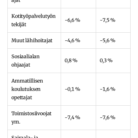
Kotityöpalvelutyön
-6,6 %
-7,5 %
tekijät
Muut lähihoitajat
-4,6 %
-5,6 %
Sosiaalialan
0,8 %
0,3 %
ohjaajat
Ammatillisen
koulutuksen
-0,1 %
-1,6 %
opettajat
Toimistosiivoojat
-7,4 %
-7,6 %
ym.
Sairaala- ja