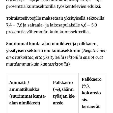
prosenttia kuntasektorilla työskentelevien eduksi.
Toimistosiivoojille maksetaan yksityisellä sektorilla
7,4 – 7,6 ja sairaala- ja laitosapulaisille 4,6 – 5,0
prosenttia vähemmän kuin kuntasektorilla.
Suurimmat kunta-alan nimikkeet ja palkkaero,
yksityisen sektorin ero kuntasektoriin
(
Negatiivinen
arvo tarkoittaa, että yksityisellä sektorilla ansiot ovat
matalammat kuin kuntasektorilla
)
Palkkaero
Ammatti /
Palkkaero
(%),
ammattiluokka
(%), säänn.
kok.ansio
(suurimmat kunta-
työajan kk-
sis.
alan nimikkeet)
ansio
kertaerät