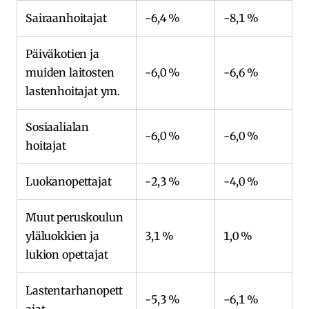
Sairaanhoitajat
-6,4 %
-8,1 %
Päiväkotien ja
muiden laitosten
-6,0 %
-6,6 %
lastenhoitajat ym.
Sosiaalialan
-6,0 %
-6,0 %
hoitajat
Luokanopettajat
-2,3 %
-4,0 %
Muut peruskoulun
yläluokkien ja
3,1 %
1,0 %
lukion opettajat
Lastentarhanopett
-5,3 %
-6,1 %
ajat