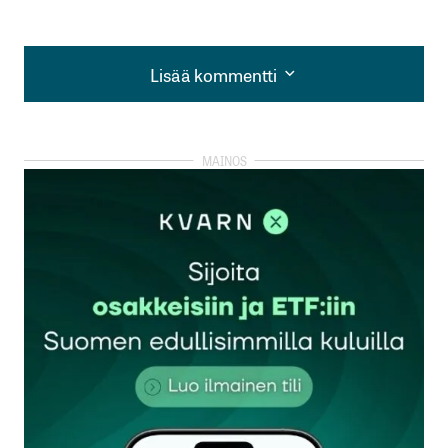
Lisää kommentti
Lisää kommentti
kirjautua
sisään
rekisteröityä
Sähköpostiosoitettasi ei julkaista.
Pakolliset
kentät on merkitty
*
Kommentti
*