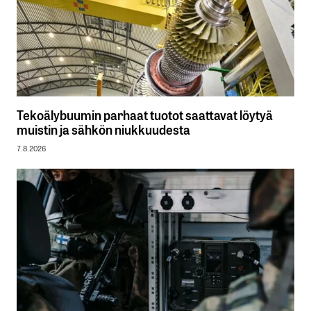
Tekoälybuumin parhaat tuotot saattavat löytyä
muistin ja sähkön niukkuudesta
7.8.2026