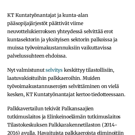
KT Kuntatyönantajat ja kunta-alan
pääsopijajärjestöt päättivät viime
neuvottelukierroksen yhteydessä selvittää erot
kuntasektorin ja yksityisen sektorin palkoissa ja
muissa työvoimakustannuksiin vaikuttavissa
palvelussuhteen ehdoissa.
Nyt valmistunut
selvitys
keskittyy tilastollisiin,
laatuvakioituihin palkkaeroihin. Muiden
työvoimakustannuserojen selvittäminen on vielä
kesken, KT Kuntatyönantajat kertoo tiedotteessaan.
Palkkavertailun tekivät Palkansaajien
tutkimuslaitos ja Elinkeinoelämän tutkimuslaitos
Tilastokeskuksen Palkkarakennetilaston (2014-
2016) avulla. Havaituista palkkaeroista eliminoitiin