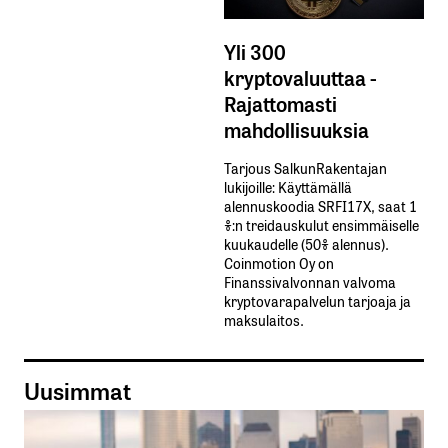
Yli 300
kryptovaluuttaa -
Rajattomasti
mahdollisuuksia
Tarjous SalkunRakentajan
lukijoille: Käyttämällä​ ​
alennuskoodia​ ​SRFI17X,​ ​saat​ ​1
%:n treidauskulut​ ​ensimmäiselle​ ​
kuukaudelle​ ​(50%​ ​alennus).
Coinmotion Oy on
Finanssivalvonnan valvoma
kryptovarapalvelun tarjoaja ja
maksulaitos.
Uusimmat