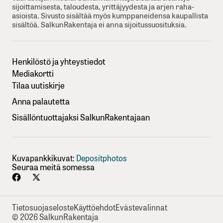
sijoittamisesta, taloudesta, yrittäjyydesta ja arjen raha-
asioista. Sivusto sisältää myös kumppaneidensa kaupallista
sisältöä. SalkunRakentaja ei anna sijoitussuosituksia.
Henkilöstö ja yhteystiedot
Mediakortti
Tilaa uutiskirje
Anna palautetta
Sisällöntuottajaksi SalkunRakentajaan
Kuvapankkikuvat:
Depositphotos
Seuraa meitä somessa
Tietosuojaseloste
Käyttöehdot
Evästevalinnat
© 2026 SalkunRakentaja