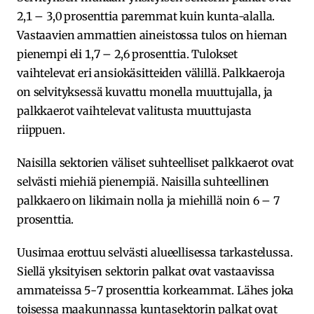
2,1 – 3,0 prosenttia paremmat kuin kunta-alalla.
Vastaavien ammattien aineistossa tulos on hieman
pienempi eli 1,7 – 2,6 prosenttia. Tulokset
vaihtelevat eri ansiokäsitteiden välillä. Palkkaeroja
on selvityksessä kuvattu monella muuttujalla, ja
palkkaerot vaihtelevat valitusta muuttujasta
riippuen.
Naisilla sektorien väliset suhteelliset palkkaerot ovat
selvästi miehiä pienempiä. Naisilla suhteellinen
palkkaero on likimain nolla ja miehillä noin 6 – 7
prosenttia.
Uusimaa erottuu selvästi alueellisessa tarkastelussa.
Siellä yksityisen sektorin palkat ovat vastaavissa
ammateissa 5-7 prosenttia korkeammat. Lähes joka
toisessa maakunnassa kuntasektorin palkat ovat