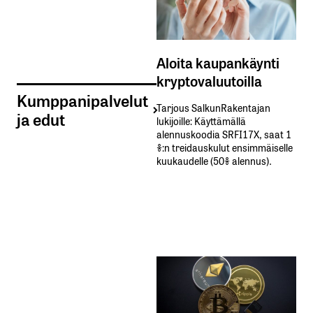
Aloita kaupankäynti
kryptovaluutoilla
Kumppanipalvelut
Tarjous SalkunRakentajan
ja edut
lukijoille: Käyttämällä​ ​
alennuskoodia​ ​SRFI17X,​ ​saat​ ​1
%:n treidauskulut​ ​ensimmäiselle​ ​
kuukaudelle​ ​(50%​ ​alennus).