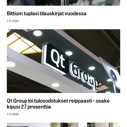
Bittium tuplasi tilauskirjat vuodessa
7.8.2026
Qt Group löi tulosodotukset reippaasti – osake
kipusi 27 prosenttia
7.8.2026