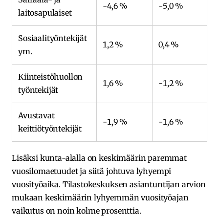
-4,6 %
-5,0 %
laitosapulaiset
Sosiaalityöntekijät
1,2 %
0,4 %
ym.
Kiinteistöhuollon
1,6 %
-1,2 %
työntekijät
Avustavat
-1,9 %
-1,6 %
keittiötyöntekijät
Lisäksi kunta-alalla on keskimäärin paremmat
vuosilomaetuudet ja siitä johtuva lyhyempi
vuosityöaika. Tilastokeskuksen asiantuntijan arvion
mukaan keskimäärin lyhyemmän vuosityöajan
vaikutus on noin kolme prosenttia.