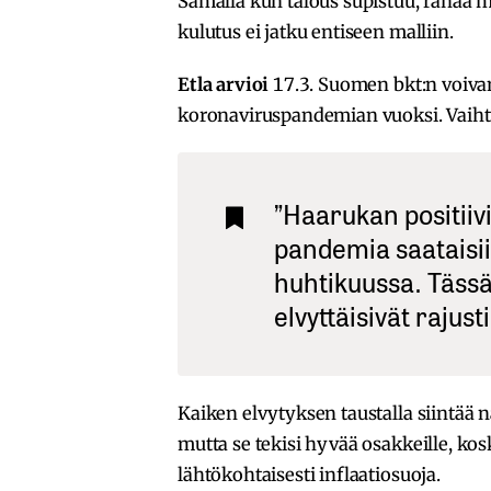
Samalla kun talous supistuu, rahaa my
kulutus ei jatku entiseen malliin.
Etla
arvioi
17.3. Suomen bkt:n voiva
koronaviruspandemian vuoksi. Vaihte
”Haarukan positiivi
pandemia saataisii
huhtikuussa. Täss
elvyttäisivät rajust
Kaiken elvytyksen taustalla siintää 
mutta se tekisi hyvää osakkeille, ko
lähtökohtaisesti inflaatiosuoja.