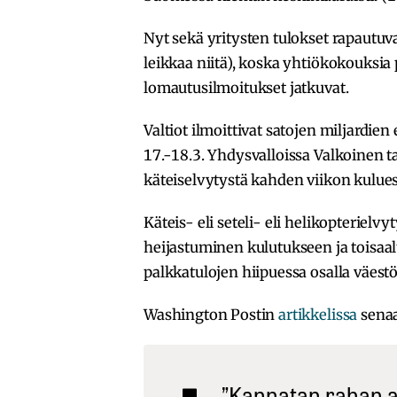
Nyt sekä yritysten tulokset rapautuvat
leikkaa niitä), koska yhtiökokouksia 
lomautusilmoitukset jatkuvat.
Valtiot ilmoittivat satojen miljardi
17.-18.3. Yhdysvalloissa Valkoinen tal
käteiselvytystä kahden viikon kulues
Käteis- eli seteli- eli helikopterielv
heijastuminen kulutukseen ja toisaal
palkkatulojen hiipuessa osalla väestö
Washington Postin
artikkelissa
senaa
”Kannatan rahan a