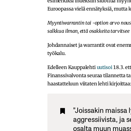
esimerkiksi indeksiin sidottua myynti
Euroopassa vielä ennätyksiä, mutta ko
Myyntiwarrantin tai -option arvo nouse
salkkua ilman, että osakkeita tarvitsee
Johdannaiset ja warrantit ovat enemm
työkalu.
Edelleen Kauppalehti
uutisoi
18.3. et
Finanssivalvonta seuraa tilannetta ta
haastatteluun viitaten lehti kirjoittaa
”Joissakin maissa l
aggressiivista, ja 
osalta muun muassa