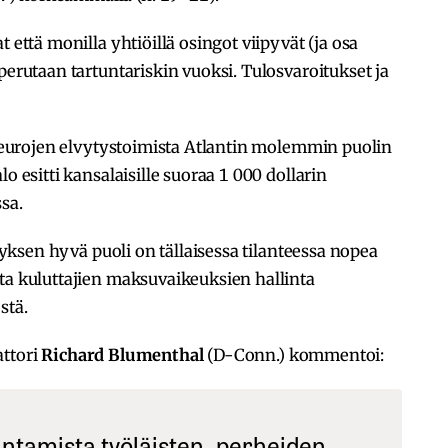
 että monilla yhtiöillä osingot viipyvät (ja osa
perutaan tartuntariskin vuoksi. Tulosvaroitukset ja
en eurojen elvytystoimista Atlantin molemmin puolin
o esitti kansalaisille suoraa 1 000 dollarin
sa.
ytyksen hyvä puoli on tällaisessa tilanteessa nopea
ta kuluttajien maksuvaikeuksien hallinta
stä.
ttori
Richard Blumenthal
(D-Conn.) kommentoi:
ntamista työläisten, perheiden,