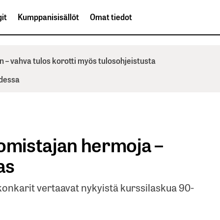
it
Kumppanisisällöt
Omat tiedot
n – vahva tulos korotti myös tulosohjeistusta
odessa
 omistajan hermoja –
as
nkarit vertaavat nykyistä kurssilaskua 90-