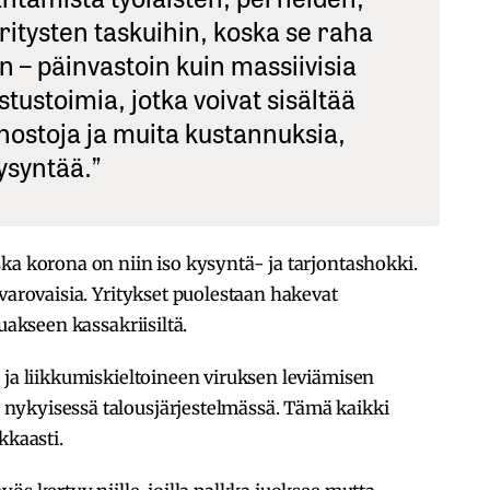
yritysten taskuihin, koska se raha
n – päinvastoin kuin massiivisia
tustoimia, jotka voivat sisältää
nostoja ja muita kustannuksia,
kysyntää.”
ka korona on niin iso kysyntä- ja tarjontashokki.
varovaisia. Yritykset puolestaan hakevat
uakseen kassakriisiltä.
 ja liikkumiskieltoineen viruksen leviämisen
nykyisessä talousjärjestelmässä. Tämä kaikki
kkaasti.