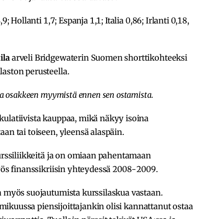
; Hollanti 1,7; Espanja 1,1; Italia 0,86; Irlanti 0,18,
ila
arveli Bridgewaterin Suomen shorttikohteeksi
aston perusteella.
taa osakkeen myymistä ennen sen ostamista.
kulatiivista kauppaa, mikä näkyy isoina
an tai toiseen, yleensä alaspäin.
kurssiliikkeitä ja on omiaan pahentamaan
myös finanssikriisin yhteydessä 2008-2009.
la myös suojautumista kurssilaskua vastaan.
elmikuussa piensijoittajankin olisi kannattanut ostaa