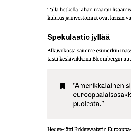
Tällä hetkellä rahan määrän lisäämis
kulutus ja investoinnit ovat kriisin 
Spekulaatio jyllää
Alkuviikosta saimme esimerkin mass
tästä keskiviikkona Bloombergin uuti
”Amerikkalainen sijo
eurooppalaisosakk
puolesta.”
Hedge-jätti Bridgewaterin Eurooppa-s