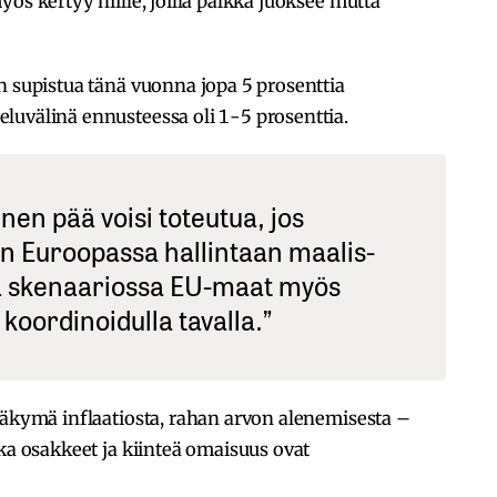
ös kertyy niille, joilla palkka juoksee mutta
n supistua tänä vuonna jopa 5 prosenttia
luvälinä ennusteessa oli 1-5 prosenttia.
nen pää voisi toteutua, jos
n Euroopassa hallintaan maalis-
ä skenaariossa EU-maat myös
i koordinoidulla tavalla.”
näkymä inflaatiosta, rahan arvon alenemisesta –
ska osakkeet ja kiinteä omaisuus ovat