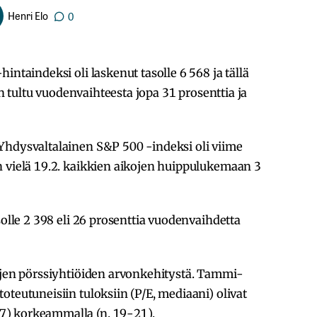
Henri Elo
0
intaindeksi oli laskenut tasolle 6 568 ja tällä
 on tultu vuodenvaihteesta jopa 31 prosenttia ja
Yhdysvaltalainen S&P 500 -indeksi oli viime
n vielä 19.2. kaikkien aikojen huippulukemaan 3
solle 2 398 eli 26 prosenttia vuodenvaihdetta
sojen pörssiyhtiöiden arvonkehitystä. Tammi-
oteutuneisiin tuloksiin (P/E, mediaani) olivat
) korkeammalla (n. 19-21).