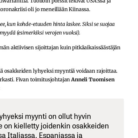
warranttia. Tuolloin pörssit tekivät USA:ssa ja
ronakriisi oli jo meneillään Kiinassa.
e, kun kohde-etuuden hinta laskee. Siksi se suojaa
 myydä (esimerkiksi verojen vuoksi).
än aktiivisen sijoittajan kuin pitkäaikaissäästäjän
tä osakkeiden lyhyeksi myyntiä voidaan rajoittaa.
rkasti. Fivan toimitusjohtajan
Anneli Tuomisen
:
yhyeksi myynti on ollut hyvin
se on kielletty joidenkin osakkeiden
 Italiassa, Espanjassa ja