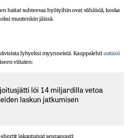
en haitat suhteessa hyötyihin ovat vähäisiä, koska
vuoksi muutenkin jäissä.
iivisista lyhyeksi myynneistä. Kauppalehti
uutisoi
seen viitaten:
itusjätti löi 14 miljardilla vetoa
eiden laskun jatkumisen
hortit jakautuivat seuraavasti: