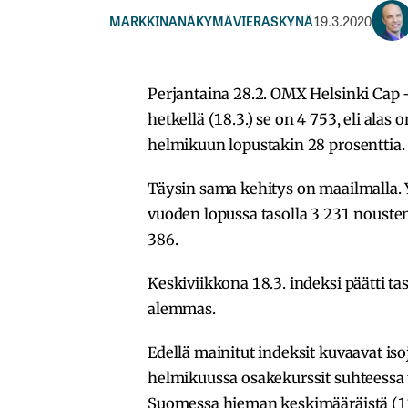
MARKKINANÄKYMÄ
VIERASKYNÄ
19.3.2020
Perjantaina 28.2. OMX Helsinki Cap -h
hetkellä (18.3.) se on 4 753, eli alas
helmikuun lopustakin 28 prosenttia.
Täysin sama kehitys on maailmalla. 
vuoden lopussa tasolla 3 231 nouste
386.
Keskiviikkona 18.3. indeksi päätti ta
alemmas.
Edellä mainitut indeksit kuvaavat i
helmikuussa osakekurssit suhteessa t
Suomessa hieman keskimääräistä (17