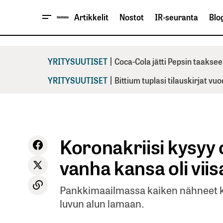
Artikkelit
Nostot
IR-seuranta
Blog
|
YRITYSUUTISET
Coca-Cola jätti Pepsin taaksee
|
YRITYSUUTISET
Bittium tuplasi tilauskirjat vu
Koronakriisi kysyy
vanha kansa oli viis
Pankkimaailmassa kaiken nähneet ko
luvun alun lamaan.