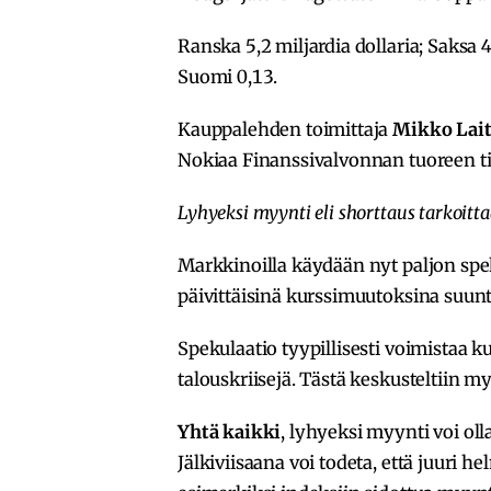
Ranska 5,2 miljardia dollaria; Saksa 4,9
Suomi 0,13.
Kauppalehden toimittaja
Mikko Lait
Nokiaa Finanssivalvonnan tuoreen til
Lyhyeksi myynti eli shorttaus tarkoit
Markkinoilla käydään nyt paljon spe
päivittäisinä kurssimuutoksina suunta
Spekulaatio tyypillisesti voimistaa 
talouskriisejä. Tästä keskusteltiin 
Yhtä kaikki
, lyhyeksi myynti voi ol
Jälkiviisaana voi todeta, että juuri h