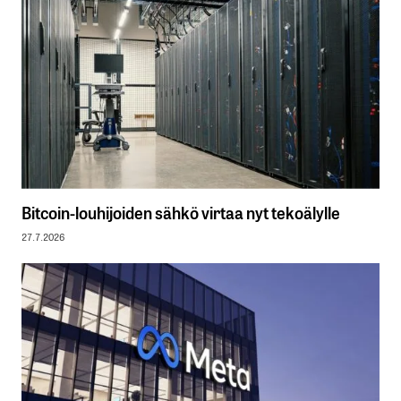
Bitcoin-louhijoiden sähkö virtaa nyt tekoälylle
27.7.2026