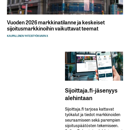
Vuoden 2026 markkinatilanne ja keskeiset
sijoitusmarkkinoihin vaikuttavat teemat
KAUPALLINEN YHTEISTYÖ
KVARN X
Sijoittaja.fi-jäsenyys
alehintaan
Sijoittaja.fi tarjoaa kattavat
työkalut ja tiedot markkinoiden
seuraamiseen sekä parempien
sijoituspäätösten tekemiseen.