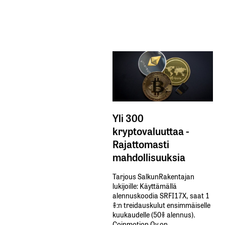
Yli 300
kryptovaluuttaa -
Rajattomasti
mahdollisuuksia
Tarjous SalkunRakentajan
lukijoille: Käyttämällä​ ​
alennuskoodia​ ​SRFI17X,​ ​saat​ ​1
%:n treidauskulut​ ​ensimmäiselle​ ​
kuukaudelle​ ​(50%​ ​alennus).
Coinmotion Oy on