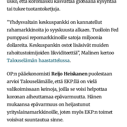
usko, että koronlasku kasvattaa globaalia kysyntää
tai tukee tuotantoketjuja.
”Yhdysvaltain keskuspankki on kannatellut
rahamarkkinoita jo syyskuusta alkaen. Tuolloin Fed
pumppasi repomarkkinoille satoja miljoonia
dollareita. Keskuspankin ostot lisäsivät muiden
rahoitustoimijoiden likviditeettiä”, Malinen kertoo
Talouselämän haastattelussa
.
OP:n pääekonomisti
Reijo Heiskanen
puolestaan
arvioi Talouselämälle, että EKP:llä on vielä
valikoimissaan keinoja, joilla se voisi helpottaa
koronan aiheuttamaa epävarmuutta. Hänen
mukaansa epävarmuus on heijastunut
yrityslainamarkkinoille, joten myös EKP:n toimet
voisivat suuntautua sinne.