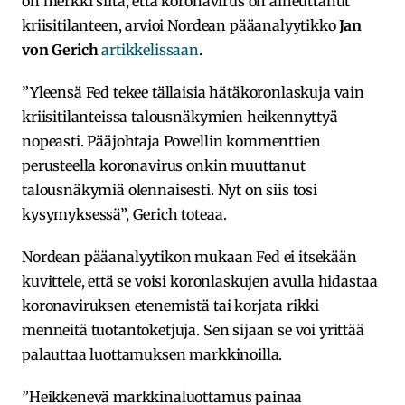
on merkki siitä, että koronavirus on aiheuttanut
kriisitilanteen, arvioi Nordean pääanalyytikko
Jan
von Gerich
artikkelissaan
.
”Yleensä Fed tekee tällaisia hätäkoronlaskuja vain
kriisitilanteissa talousnäkymien heikennyttyä
nopeasti. Pääjohtaja Powellin kommenttien
perusteella koronavirus onkin muuttanut
talousnäkymiä olennaisesti. Nyt on siis tosi
kysymyksessä”, Gerich toteaa.
Nordean pääanalyytikon mukaan Fed ei itsekään
kuvittele, että se voisi koronlaskujen avulla hidastaa
koronaviruksen etenemistä tai korjata rikki
menneitä tuotantoketjuja. Sen sijaan se voi yrittää
palauttaa luottamuksen markkinoilla.
”Heikkenevä markkinaluottamus painaa