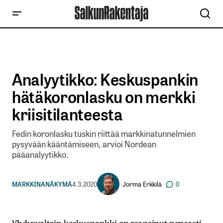
Analyytikko: Keskuspankin
hätäkoronlasku on merkki
kriisitilanteesta
Fedin koronlasku tuskin riittää markkinatunnelmien
pysyvään kääntämiseen, arvioi Nordean
pääanalyytikko.
Jorma Erkkilä
MARKKINANÄKYMÄ
4.3.2020
0