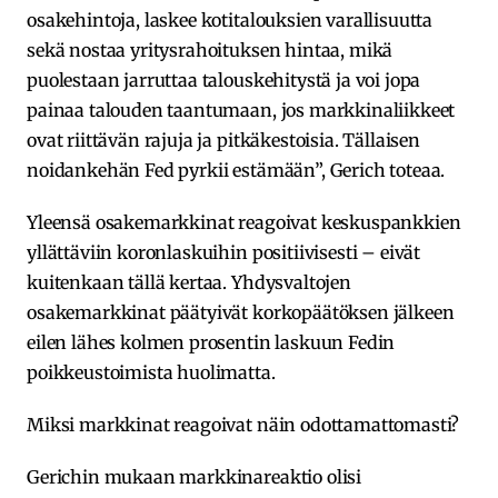
osakehintoja, laskee kotitalouksien varallisuutta
sekä nostaa yritysrahoituksen hintaa, mikä
puolestaan jarruttaa talouskehitystä ja voi jopa
painaa talouden taantumaan, jos markkinaliikkeet
ovat riittävän rajuja ja pitkäkestoisia. Tällaisen
noidankehän Fed pyrkii estämään”, Gerich toteaa.
Yleensä osakemarkkinat reagoivat keskuspankkien
yllättäviin koronlaskuihin positiivisesti – eivät
kuitenkaan tällä kertaa. Yhdysvaltojen
osakemarkkinat päätyivät korkopäätöksen jälkeen
eilen lähes kolmen prosentin laskuun Fedin
poikkeustoimista huolimatta.
Miksi markkinat reagoivat näin odottamattomasti?
Gerichin mukaan markkinareaktio olisi