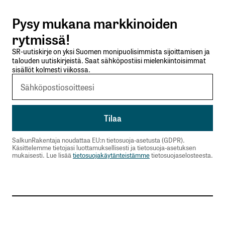
Pysy mukana markkinoiden
Lähetä kommentti
rytmissä!
SR-uutiskirje on yksi Suomen monipuolisimmista sijoittamisen ja
talouden uutiskirjeistä. Saat sähköpostiisi mielenkiintoisimmat
sisällöt kolmesti viikossa.
SalkunRakentaja noudattaa EU:n tietosuoja-asetusta (GDPR).
Käsittelemme tietojasi luottamuksellisesti ja tietosuoja-asetuksen
mukaisesti. Lue lisää
tietosuojakäytänteistämme
tietosuojaselosteesta.