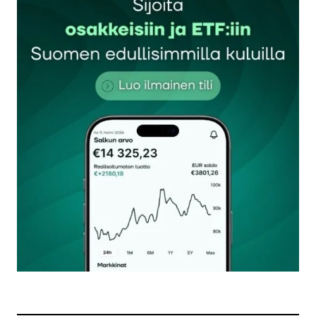
Sähköpostiosoitettasi ei julkaista.
Pakolliset
kentät on merkitty
*
Kommentti
*
Nimesi tai nimimerkkisi
*
Sähköpostiosoitteesi
*
Tilaa SalkunRakentajan uutiskirje