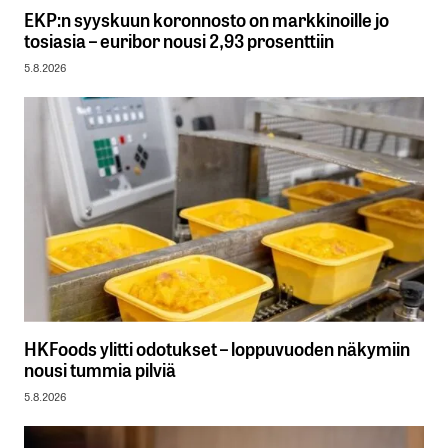
EKP:n syyskuun koronnosto on markkinoille jo
tosiasia – euribor nousi 2,93 prosenttiin
5.8.2026
HKFoods ylitti odotukset – loppuvuoden näkymiin
nousi tummia pilviä
5.8.2026