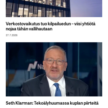
Verkostovaikutus tuo kilpailuedun – viisi yhtiötä
nojaa tähän vallihautaan
27.7.2026
Seth Klarman: Tekoälyhuumassa kuplan piirteitä