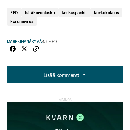
FED
hätäkoronlasku
keskuspankit
korkokokous
koronavirus
MARKKINANÄKYMÄ
4.3.2020
Lisää kommentti
Lisää kommentti
kirjautua
sisään
rekisteröityä