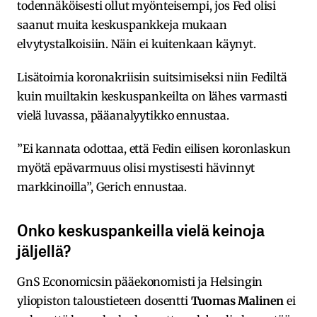
todennäköisesti ollut myönteisempi, jos Fed olisi
saanut muita keskuspankkeja mukaan
elvytystalkoisiin. Näin ei kuitenkaan käynyt.
Lisätoimia koronakriisin suitsimiseksi niin Fediltä
kuin muiltakin keskuspankeilta on lähes varmasti
vielä luvassa, pääanalyytikko ennustaa.
”Ei kannata odottaa, että Fedin eilisen koronlaskun
myötä epävarmuus olisi mystisesti hävinnyt
markkinoilla”, Gerich ennustaa.
Onko keskuspankeilla vielä keinoja
jäljellä?
GnS Economicsin pääekonomisti ja Helsingin
yliopiston taloustieteen dosentti
Tuomas Malinen
ei