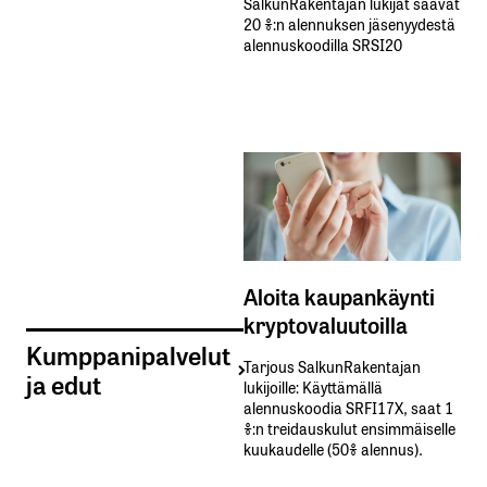
SalkunRakentajan lukijat saavat
20 %:n alennuksen jäsenyydestä
alennuskoodilla SRSI20
Aloita kaupankäynti
kryptovaluutoilla
Kumppanipalvelut
Tarjous SalkunRakentajan
ja edut
lukijoille: Käyttämällä​ ​
alennuskoodia​ ​SRFI17X,​ ​saat​ ​1
%:n treidauskulut​ ​ensimmäiselle​ ​
kuukaudelle​ ​(50%​ ​alennus).