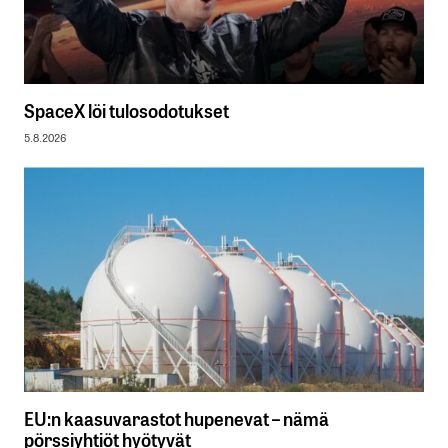
SpaceX löi tulosodotukset
5.8.2026
EU:n kaasuvarastot hupenevat – nämä
pörssiyhtiöt hyötyvät