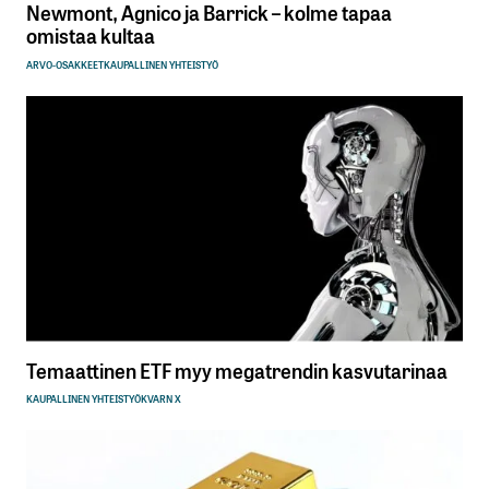
Newmont, Agnico ja Barrick – kolme tapaa
omistaa kultaa
ARVO-OSAKKEET
KAUPALLINEN YHTEISTYÖ
Temaattinen ETF myy megatrendin kasvutarinaa
KAUPALLINEN YHTEISTYÖ
KVARN X