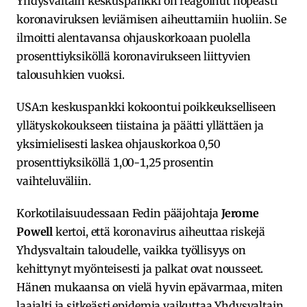
Yhdysvaltain keskuspankki on reagoinut nopeasti
koronaviruksen leviämisen aiheuttamiin huoliin. Se
ilmoitti alentavansa ohjauskorkoaan puolella
prosenttiyksiköllä koronavirukseen liittyvien
talousuhkien vuoksi.
USA:n keskuspankki kokoontui poikkeukselliseen
yllätyskokoukseen tiistaina ja päätti yllättäen ja
yksimielisesti laskea ohjauskorkoa 0,50
prosenttiyksiköllä 1,00-1,25 prosentin
vaihteluväliin.
Korkotilaisuudessaan Fedin pääjohtaja
Jerome
Powell
kertoi, että koronavirus aiheuttaa riskejä
Yhdysvaltain taloudelle, vaikka työllisyys on
kehittynyt myönteisesti ja palkat ovat nousseet.
Hänen mukaansa on vielä hyvin epävarmaa, miten
laajalti ja sitkeästi epidemia vaikuttaa Yhdysvaltain