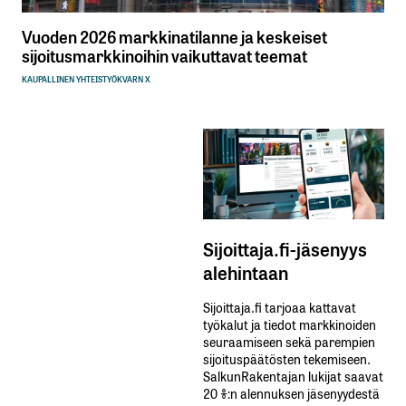
Vuoden 2026 markkinatilanne ja keskeiset
sijoitusmarkkinoihin vaikuttavat teemat
KAUPALLINEN YHTEISTYÖ
KVARN X
Sijoittaja.fi-jäsenyys
alehintaan
Sijoittaja.fi tarjoaa kattavat
työkalut ja tiedot markkinoiden
seuraamiseen sekä parempien
sijoituspäätösten tekemiseen.
SalkunRakentajan lukijat saavat
20 %:n alennuksen jäsenyydestä