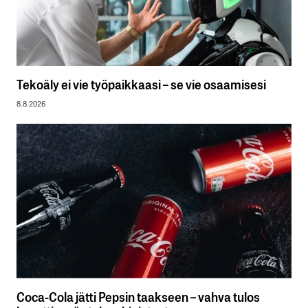
Tekoäly ei vie työpaikkaasi – se vie osaamisesi
8.8.2026
Coca-Cola jätti Pepsin taakseen – vahva tulos