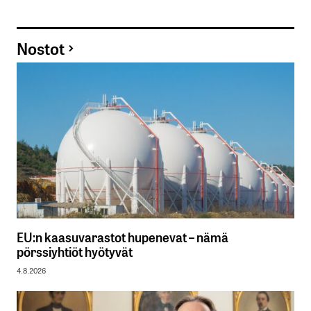
Nostot
EU:n kaasuvarastot hupenevat – nämä
pörssiyhtiöt hyötyvät
4.8.2026