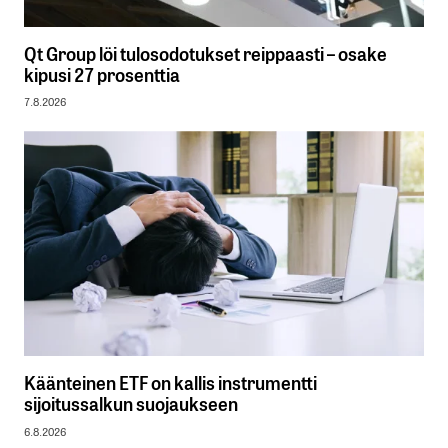
Qt Group löi tulosodotukset reippaasti – osake
kipusi 27 prosenttia
7.8.2026
Käänteinen ETF on kallis instrumentti
sijoitussalkun suojaukseen
6.8.2026