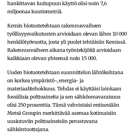
hankittavan kuitupuun käyttö olisi noin 7,6
miljoonaa kuutiometriä.
Kemin biotuotetehtaan rakennusvaiheen
työllisyysvaikutusten arvioidaan olevan lähes 10 000
henkilötyövuotta, josta yli puolet tehtäisiin Kemissä.
Rakennusvaiheen aikana työntekijöitä arvioidaan
kaikkiaan olevan yhteensä noin 15 000.
Uuden biotuotetehtaan suunnittelun lähtökohtana
on korkea ympäristö-, energia- ja
materiaalitehokkuus. Tehdas ei käyttäisi lainkaan
fossiilisia polttoaineita ja sen sähköomavaraisuus
olisi 250 prosenttia. Tämä vahvistaisi entisestään
Metsä Groupin merkittävää asemaa kotimaisiin
uusiutuviin polttoaineisiin perustuvana
sähköntuottajana.