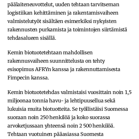
päälaiteneuvottelut, uuden tehtaan tarvitseman
logistiikan kehittäminen ja rakentamisvaiheen
valmistelutyöt sisältäen esimerkiksi nykyisten
rakennusten purkamista ja toimintojen siirtämistä
tehdasalueen sisällä.
Kemin biotuotetehtaan mahdollisen
rakennusvaiheen suunnittelusta on tehty
esisopimus AFRYn kanssa ja rakennuttamisesta
Fimpecin kanssa.
Kemin biotuotetehdas valmistaisi vuosittain noin 1,5
miljoonaa tonnia havu- ja lehtipuusellua sekä
lukuisia muita biotuotteita. Se työllistäisi Suomessa
suoraan noin 250 henkilöä ja koko suorassa
arvoketjussaan yhteensä noin 2 500 henkilöä.
Tehtaan vuotuinen pääasiassa Suomesta