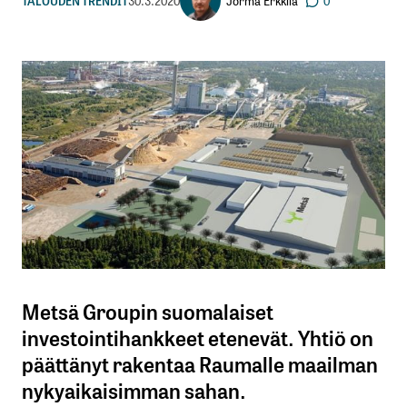
Jorma Erkkilä
TALOUDEN TRENDIT
30.3.2020
0
Metsä Groupin suomalaiset
investointihankkeet etenevät. Yhtiö on
päättänyt rakentaa Raumalle maailman
nykyaikaisimman sahan.