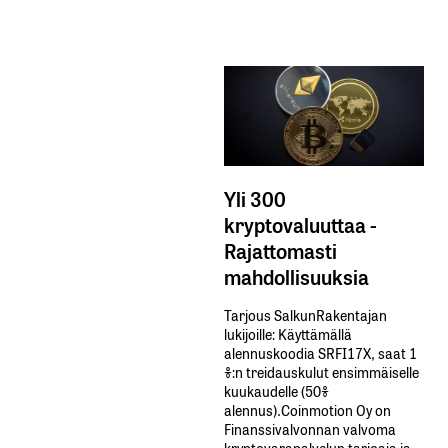
Yli 300
kryptovaluuttaa -
Rajattomasti
mahdollisuuksia
Tarjous SalkunRakentajan
lukijoille: Käyttämällä​ ​
alennuskoodia​ ​SRFI17X,​ ​saat​ ​1
%:n treidauskulut​ ​ensimmäiselle​ ​
kuukaudelle​ ​(50%​ ​
alennus).Coinmotion Oy on
Finanssivalvonnan valvoma
kryptovarapalvelun tarjoaja ja