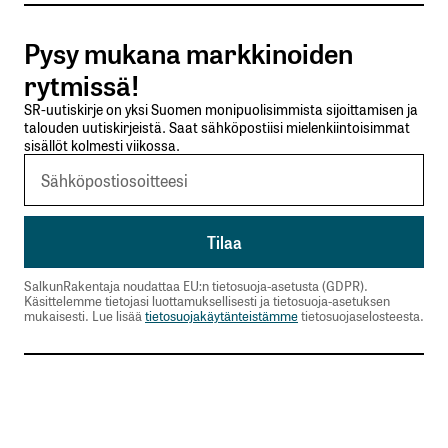
Pysy mukana markkinoiden
Lähetä kommentti
rytmissä!
SR-uutiskirje on yksi Suomen monipuolisimmista sijoittamisen ja
talouden uutiskirjeistä. Saat sähköpostiisi mielenkiintoisimmat
sisällöt kolmesti viikossa.
SalkunRakentaja noudattaa EU:n tietosuoja-asetusta (GDPR).
Käsittelemme tietojasi luottamuksellisesti ja tietosuoja-asetuksen
mukaisesti. Lue lisää
tietosuojakäytänteistämme
tietosuojaselosteesta.