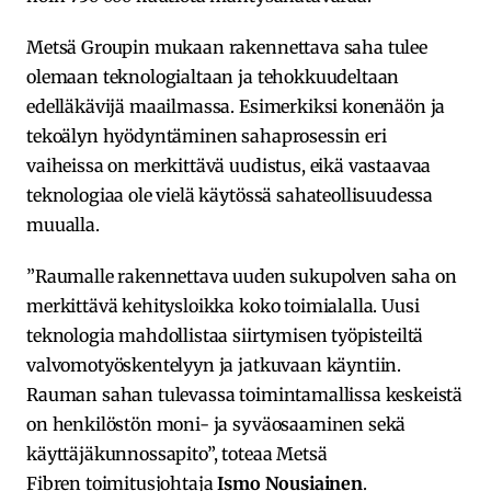
Metsä Groupin mukaan rakennettava saha tulee
olemaan teknologialtaan ja tehokkuudeltaan
edelläkävijä maailmassa. Esimerkiksi konenäön ja
tekoälyn hyödyntäminen sahaprosessin eri
vaiheissa on merkittävä uudistus, eikä vastaavaa
teknologiaa ole vielä käytössä sahateollisuudessa
muualla.
”Raumalle rakennettava uuden sukupolven saha on
merkittävä kehitysloikka koko toimialalla. Uusi
teknologia mahdollistaa siirtymisen työpisteiltä
valvomotyöskentelyyn ja jatkuvaan käyntiin.
Rauman sahan tulevassa toimintamallissa keskeistä
on henkilöstön moni- ja syväosaaminen sekä
käyttäjäkunnossapito”, toteaa Metsä
Fibren toimitusjohtaja
Ismo Nousiainen
.