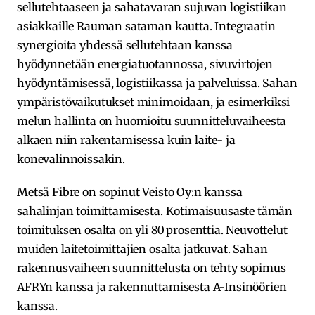
sellutehtaaseen ja sahatavaran sujuvan logistiikan
asiakkaille Rauman sataman kautta. Integraatin
synergioita yhdessä sellutehtaan kanssa
hyödynnetään energiatuotannossa, sivuvirtojen
hyödyntämisessä, logistiikassa ja palveluissa. Sahan
ympäristövaikutukset minimoidaan, ja esimerkiksi
melun hallinta on huomioitu suunnitteluvaiheesta
alkaen niin rakentamisessa kuin laite- ja
konevalinnoissakin.
Metsä Fibre on sopinut Veisto Oy:n kanssa
sahalinjan toimittamisesta. Kotimaisuusaste tämän
toimituksen osalta on yli 80 prosenttia. Neuvottelut
muiden laitetoimittajien osalta jatkuvat. Sahan
rakennusvaiheen suunnittelusta on tehty sopimus
AFRYn kanssa ja rakennuttamisesta A-Insinöörien
kanssa.