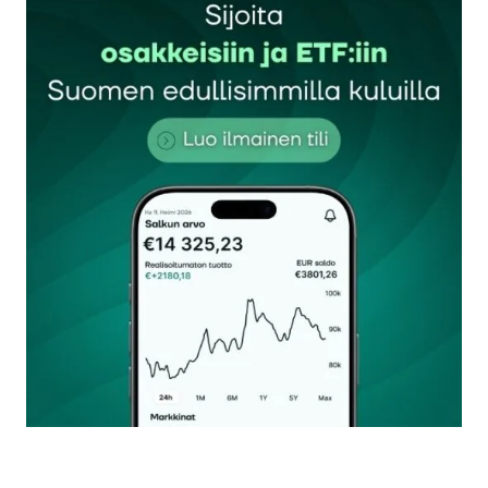
Sähköpostiosoitettasi ei julkaista.
Pakolliset
kentät on merkitty
*
Kommentti
*
Nimesi tai nimimerkkisi
*
Sähköpostiosoitteesi
*
Tilaa SalkunRakentajan uutiskirje