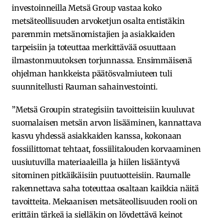
investoinneilla Metsä Group vastaa koko
metsäteollisuuden arvoketjun osalta entistäkin
paremmin metsänomistajien ja asiakkaiden
tarpeisiin ja toteuttaa merkittävää osuuttaan
ilmastonmuutoksen torjunnassa. Ensimmäisenä
ohjelman hankkeista päätösvalmiuteen tuli
suunnitellusti Rauman sahainvestointi.
”Metsä Groupin strategisiin tavoitteisiin kuuluvat
suomalaisen metsän arvon lisääminen, kannattava
kasvu yhdessä asiakkaiden kanssa, kokonaan
fossiilittomat tehtaat, fossiilitalouden korvaaminen
uusiutuvilla materiaaleilla ja hiilen lisääntyvä
sitominen pitkäikäisiin puutuotteisiin. Raumalle
rakennettava saha toteuttaa osaltaan kaikkia näitä
tavoitteita. Mekaanisen metsäteollisuuden rooli on
erittäin tärkeä ja sielläkin on löydettävä keinot