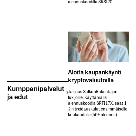
alennuskoodilla SRSI20
Aloita kaupankäynti
kryptovaluutoilla
Kumppanipalvelut
Tarjous SalkunRakentajan
ja edut
lukijoille: Käyttämällä​ ​
alennuskoodia​ ​SRFI17X,​ ​saat​ ​1
%:n treidauskulut​ ​ensimmäiselle​ ​
kuukaudelle​ ​(50%​ ​alennus).