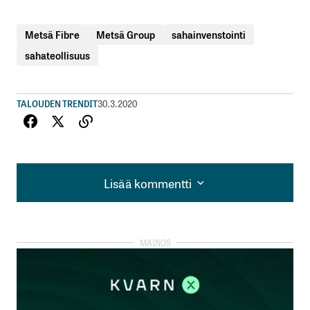
Metsä Fibre
Metsä Group
sahainvenstointi
sahateollisuus
TALOUDEN TRENDIT
30.3.2020
Lisää kommentti
Lisää kommentti
kirjautua
sisään
rekisteröityä