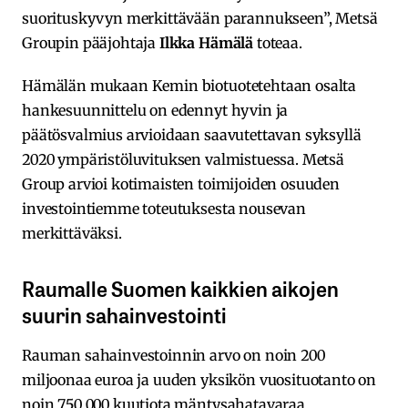
suorituskyvyn merkittävään parannukseen”, Metsä
Groupin pääjohtaja
Ilkka Hämälä
toteaa.
Hämälän mukaan Kemin biotuotetehtaan osalta
hankesuunnittelu on edennyt hyvin ja
päätösvalmius arvioidaan saavutettavan syksyllä
2020 ympäristöluvituksen valmistuessa. Metsä
Group arvioi kotimaisten toimijoiden osuuden
investointiemme toteutuksesta nousevan
merkittäväksi.
Raumalle Suomen kaikkien aikojen
suurin sahainvestointi
Rauman sahainvestoinnin arvo on noin 200
miljoonaa euroa ja uuden yksikön vuosituotanto on
noin 750 000 kuutiota mäntysahatavaraa.