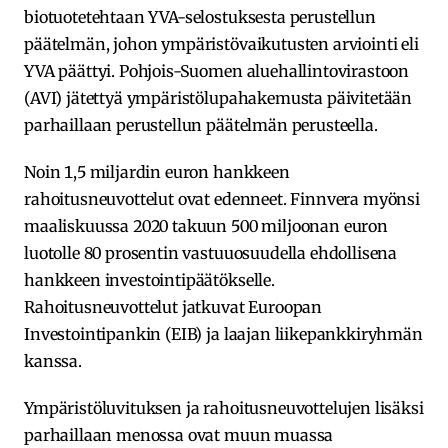
biotuotetehtaan YVA-selostuksesta perustellun
päätelmän, johon ympäristövaikutusten arviointi eli
YVA päättyi. Pohjois-Suomen aluehallintovirastoon
(AVI) jätettyä ympäristölupahakemusta päivitetään
parhaillaan perustellun päätelmän perusteella.
Noin 1,5 miljardin euron hankkeen
rahoitusneuvottelut ovat edenneet. Finnvera myönsi
maaliskuussa 2020 takuun 500 miljoonan euron
luotolle 80 prosentin vastuuosuudella ehdollisena
hankkeen investointipäätökselle.
Rahoitusneuvottelut jatkuvat Euroopan
Investointipankin (EIB) ja laajan liikepankkiryhmän
kanssa.
Ympäristöluvituksen ja rahoitusneuvottelujen lisäksi
parhaillaan menossa ovat muun muassa