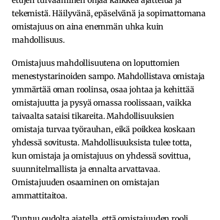
etujen turvaaminen ohjaa kaikkea ajattelua ja
tekemistä. Häilyvänä, epäselvänä ja sopimattomana
omistajuus on aina enemmän uhka kuin
mahdollisuus.
Omistajuus mahdollisuutena on loputtomien
menestystarinoiden sampo. Mahdollistava omistaja
ymmärtää oman roolinsa, osaa johtaa ja kehittää
omistajuutta ja pysyä omassa roolissaan, vaikka
taivaalta sataisi tikareita. Mahdollisuuksien
omistaja turvaa työrauhan, eikä poikkea koskaan
yhdessä sovitusta. Mahdollisuuksista tulee totta,
kun omistaja ja omistajuus on yhdessä sovittua,
suunnitelmallista ja ennalta arvattavaa.
Omistajuuden osaaminen on omistajan
ammattitaitoa.
Tuntuu oudolta ajatella, että omistajuuden rooli