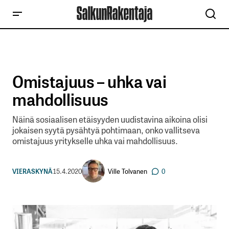
Omistajuus – uhka vai
mahdollisuus
Näinä sosiaalisen etäisyyden uudistavina aikoina olisi
jokaisen syytä pysähtyä pohtimaan, onko vallitseva
omistajuus yritykselle uhka vai mahdollisuus.
Ville Tolvanen
VIERASKYNÄ
15.4.2020
0