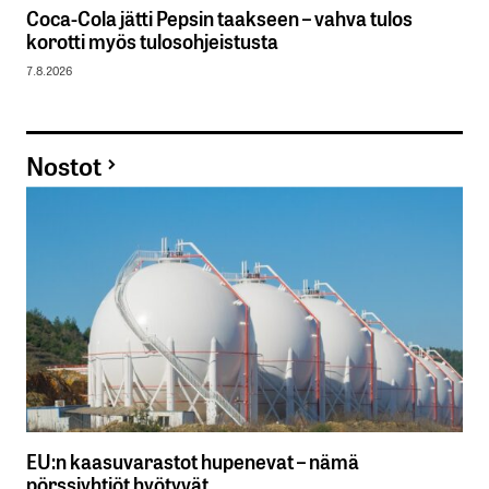
Coca-Cola jätti Pepsin taakseen – vahva tulos
korotti myös tulosohjeistusta
7.8.2026
Nostot
EU:n kaasuvarastot hupenevat – nämä
pörssiyhtiöt hyötyvät