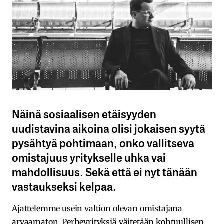
Näinä sosiaalisen etäisyyden
uudistavina aikoina olisi jokaisen syytä
pysähtyä pohtimaan, onko vallitseva
omistajuus yritykselle uhka vai
mahdollisuus. Sekä että ei nyt tänään
vastaukseksi kelpaa.
Ajattelemme usein valtion olevan omistajana
arvaamaton. Perheyrityksiä väitetään kohtuullisen