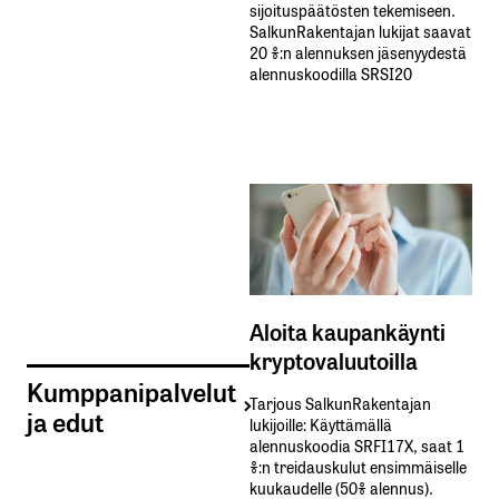
sijoituspäätösten tekemiseen.
SalkunRakentajan lukijat saavat
20 %:n alennuksen jäsenyydestä
alennuskoodilla SRSI20
Aloita kaupankäynti
kryptovaluutoilla
Kumppanipalvelut
Tarjous SalkunRakentajan
ja edut
lukijoille: Käyttämällä​ ​
alennuskoodia​ ​SRFI17X,​ ​saat​ ​1
%:n treidauskulut​ ​ensimmäiselle​ ​
kuukaudelle​ ​(50%​ ​alennus).