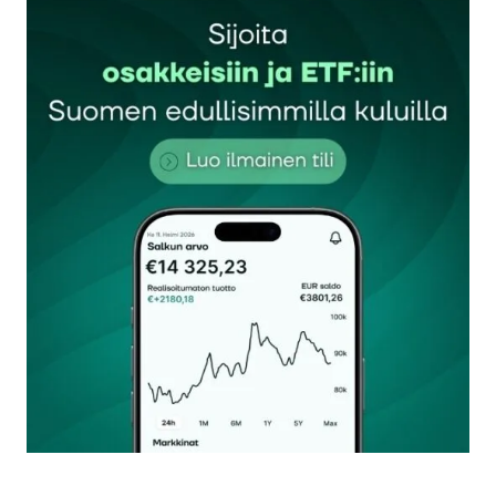
Sähköpostiosoitettasi ei julkaista.
Pakolliset
kentät on merkitty
*
Kommentti
*
Nimesi tai nimimerkkisi
*
Sähköpostiosoitteesi
*