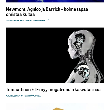
Newmont, Agnico ja Barrick – kolme tapaa
omistaa kultaa
ARVO-OSAKKEET
KAUPALLINEN YHTEISTYÖ
Temaattinen ETF myy megatrendin kasvutarinaa
KAUPALLINEN YHTEISTYÖ
KVARN X