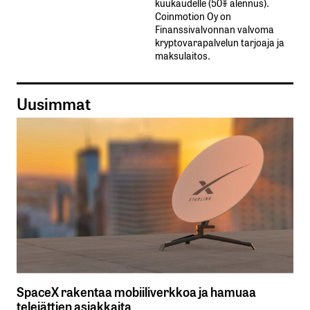
kuukaudelle​ ​(50%​ ​alennus).
Coinmotion Oy on
Finanssivalvonnan valvoma
kryptovarapalvelun tarjoaja ja
maksulaitos.
Uusimmat
SpaceX rakentaa mobiiliverkkoa ja hamuaa
telejättien asiakkaita