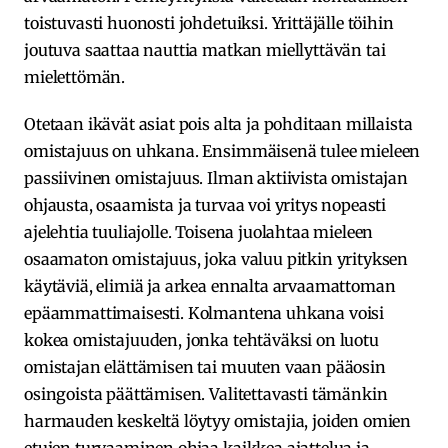
toistuvasti huonosti johdetuiksi. Yrittäjälle töihin
joutuva saattaa nauttia matkan miellyttävän tai
mielettömän.
Otetaan ikävät asiat pois alta ja pohditaan millaista
omistajuus on uhkana. Ensimmäisenä tulee mieleen
passiivinen omistajuus. Ilman aktiivista omistajan
ohjausta, osaamista ja turvaa voi yritys nopeasti
ajelehtia tuuliajolle. Toisena juolahtaa mieleen
osaamaton omistajuus, joka valuu pitkin yrityksen
käytäviä, elimiä ja arkea ennalta arvaamattoman
epäammattimaisesti. Kolmantena uhkana voisi
kokea omistajuuden, jonka tehtäväksi on luotu
omistajan elättämisen tai muuten vaan pääosin
osingoista päättämisen. Valitettavasti tämänkin
harmauden keskeltä löytyy omistajia, joiden omien