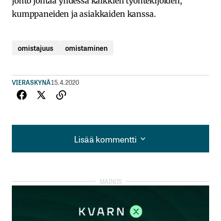
johto johtaa yhdessä kaikkien työntekijöiden,
kumppaneiden ja asiakkaiden kanssa.
omistajuus
omistaminen
VIERASKYNÄ
15.4.2020
Lisää kommentti
Lisää kommentti
kirjautua
sisään
rekisteröityä