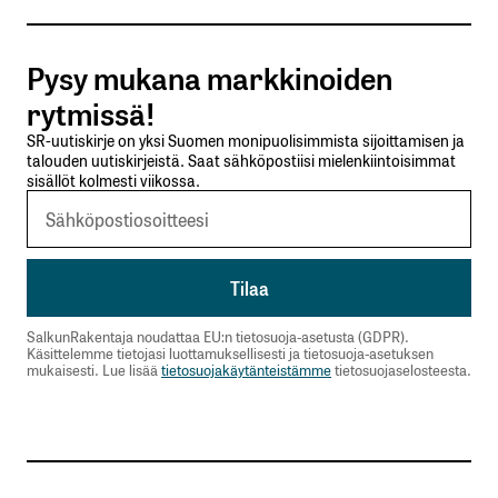
Tilaa SalkunRakentajan uutiskirje
Pysy mukana markkinoiden
Lähetä kommentti
rytmissä!
SR-uutiskirje on yksi Suomen monipuolisimmista sijoittamisen ja
talouden uutiskirjeistä. Saat sähköpostiisi mielenkiintoisimmat
sisällöt kolmesti viikossa.
SalkunRakentaja noudattaa EU:n tietosuoja-asetusta (GDPR).
Käsittelemme tietojasi luottamuksellisesti ja tietosuoja-asetuksen
mukaisesti. Lue lisää
tietosuojakäytänteistämme
tietosuojaselosteesta.