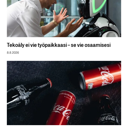
Tekoäly ei vie työpaikkaasi – se vie osaamisesi
8.8.2026