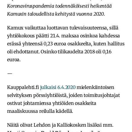
Koronaviruspandemia todennäköisesti heikentää
Kamuxin taloudellista kehitystä vuonna 2020
.
Kamux vaikuttaa luottavan tulevaisuuteensa, sillä
yhtiökokous päätti 21.4. maksaa osinkoa kahdessa
erässä yhteensä 0,23 euroa osakkeelta, kuten hallitus
oli ehdottanut. Osinko tilikaudelta 2018 oli 0,16
euroa.
—
Kauppalehti.fi
julkaisi 6.4.2020
mielenkiintoisen
selvityksen pörssiyhtiöistä, joiden toimitusjohtajat
ostivat johtamiensa yhtiöiden osakkeita
maaliskuussa reilulla kädellä.
Näitä olivat Lehdon ja Kalliokosken lisäksi mm.