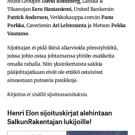
Musti Groupin
David Rönnberg
, Lassila &
Tikanojan
Eero Hautaniemi
, United Bankersin
Patrick Anderson
, Verkkokauppa.com:in
Panu
Porkka
, Caverionin
Ari Lehtoranta
ja Metson
Pekka
Vauramo
.
Sijoittajan ei pidä ikinä aliarvioida pörssiyhtiötä,
joissa johto ostaa johtamansa yhtiön osakkeita
omalla rahalla. Niin yksinkertaista sakkia
pääjohtajatkaan eivät ole ettäkö ostaisivat
ainoastaan putoavia puukkoja.
Kirjoitus ei sisällä sijoitussuosituksia.
Henri Elon sijoituskirjat alehintaan
SalkunRakentajan lukijoille!