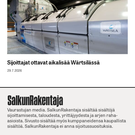
Sijoittajat ottavat aikalisää Wärtsilässä
29.7.2026
Vaurastujan media. SalkunRakentaja sisältää sisältöjä
sijoittamisesta, taloudesta, yrittäjyydesta ja arjen raha-
asioista. Sivusto sisältää myös kumppaneidensa kaupallista
sisältöä. SalkunRakentaja ei anna sijoitussuosituksia.