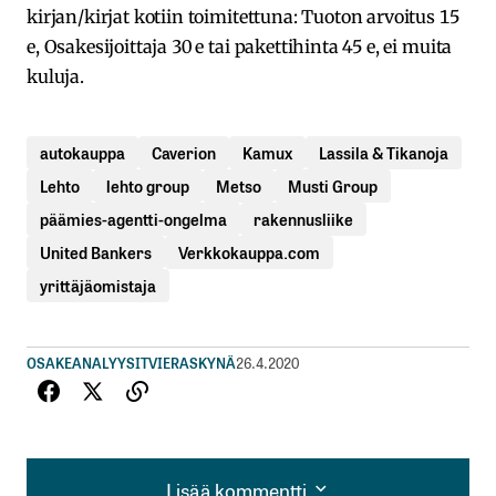
kirjan/kirjat kotiin toimitettuna: Tuoton arvoitus 15
e, Osakesijoittaja 30 e tai pakettihinta 45 e, ei muita
kuluja.
autokauppa
Caverion
Kamux
Lassila & Tikanoja
Lehto
lehto group
Metso
Musti Group
päämies-agentti-ongelma
rakennusliike
United Bankers
Verkkokauppa.com
yrittäjäomistaja
OSAKEANALYYSIT
VIERASKYNÄ
26.4.2020
Lisää kommentti