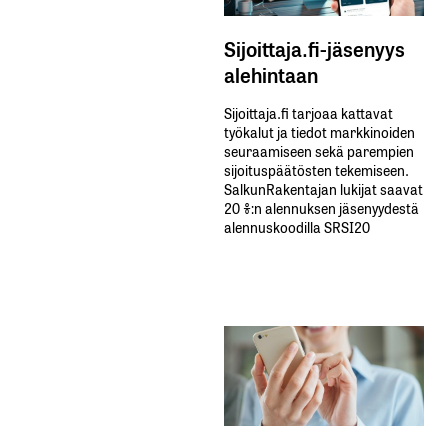
Sijoittaja.fi-jäsenyys
alehintaan
Sijoittaja.fi tarjoaa kattavat
työkalut ja tiedot markkinoiden
seuraamiseen sekä parempien
sijoituspäätösten tekemiseen.
SalkunRakentajan lukijat saavat
20 %:n alennuksen jäsenyydestä
alennuskoodilla SRSI20