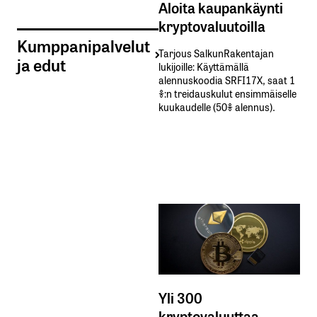
Aloita kaupankäynti
kryptovaluutoilla
Kumppanipalvelut
Tarjous SalkunRakentajan
ja edut
lukijoille: Käyttämällä​ ​
alennuskoodia​ ​SRFI17X,​ ​saat​ ​1
%:n treidauskulut​ ​ensimmäiselle​ ​
kuukaudelle​ ​(50%​ ​alennus).
Yli 300
kryptovaluuttaa -