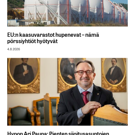
EU:n kaasuvarastot hupenevat – nämä
pörssiyhtiöt hyötyvät
4.8.2026
Hypon Ari Pauna: Pienten sijoitusasuntojen