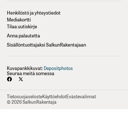
Henkilöstö ja yhteystiedot
Mediakortti
Tilaa uutiskirje
Anna palautetta
Sisällöntuottajaksi SalkunRakentajaan
Kuvapankkikuvat:
Depositphotos
Seuraa meitä somessa
Tietosuojaseloste
Käyttöehdot
Evästevalinnat
© 2026 SalkunRakentaja