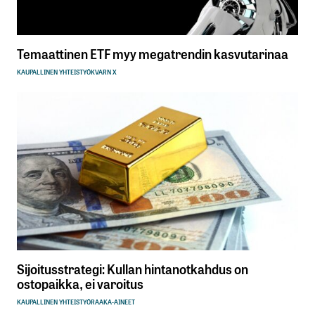
Temaattinen ETF myy megatrendin kasvutarinaa
KAUPALLINEN YHTEISTYÖ
KVARN X
Sijoitusstrategi: Kullan hintanotkahdus on
ostopaikka, ei varoitus
KAUPALLINEN YHTEISTYÖ
RAAKA-AINEET