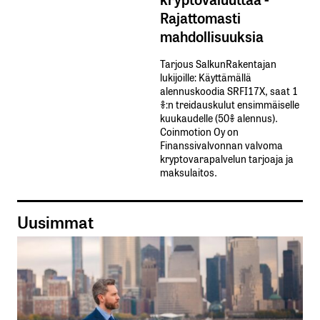
Rajattomasti
mahdollisuuksia
Tarjous SalkunRakentajan
lukijoille: Käyttämällä​ ​
alennuskoodia​ ​SRFI17X,​ ​saat​ ​1
%:n treidauskulut​ ​ensimmäiselle​ ​
kuukaudelle​ ​(50%​ ​alennus).
Coinmotion Oy on
Finanssivalvonnan valvoma
kryptovarapalvelun tarjoaja ja
maksulaitos.
Uusimmat