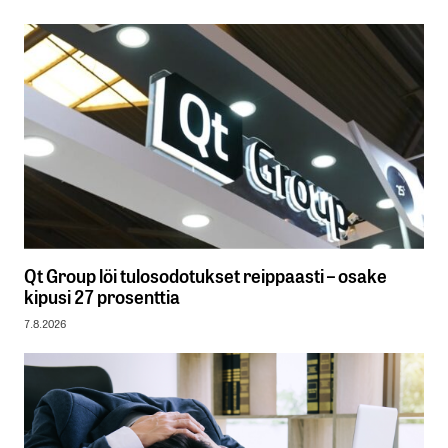
Qt Group löi tulosodotukset reippaasti – osake
kipusi 27 prosenttia
7.8.2026