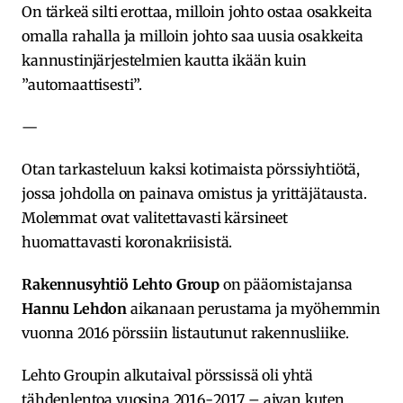
On tärkeä silti erottaa, milloin johto ostaa osakkeita
omalla rahalla ja milloin johto saa uusia osakkeita
kannustinjärjestelmien kautta ikään kuin
”automaattisesti”.
—
Otan tarkasteluun kaksi kotimaista pörssiyhtiötä,
jossa johdolla on painava omistus ja yrittäjätausta.
Molemmat ovat valitettavasti kärsineet
huomattavasti koronakriisistä.
Rakennusyhtiö Lehto Group
on pääomistajansa
Hannu Lehdon
aikanaan perustama ja myöhemmin
vuonna 2016 pörssiin listautunut rakennusliike.
Lehto Groupin alkutaival pörssissä oli yhtä
tähdenlentoa vuosina 2016-2017 – aivan kuten