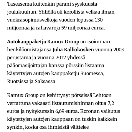
Taseasema kuitenkin parani syyskuusta
joulukuuhun. Yhtiöllä oli korollista velkaa ilman
vuokrasopimusvelkoja vuoden lopussa 130
miljoonaa ja rahavaroja 59 miljoonaa euroa.
Autokauppaketju Kamux Group
on isoimman
henkilöomistajansa
Juha Kalliokosken
vuonna 2003
perustama ja vuonna 2017 yhdessä
pääomasijoittajan kanssa pörssiin listaama
käytettyjen autojen kauppaketju Suomessa,
Ruotsissa ja Saksassa.
Kamux Group on kehittynyt pörssissä Lehtoon
verrattuna vakaasti listautumishinnan oltua 7,2
euroa ja nykykurssin 6,69 euroa. Koronan vaikutus
käytettyjen autojen kauppaan on tuskin kaikkein
synkin, koska osa ihmisistä välttelee