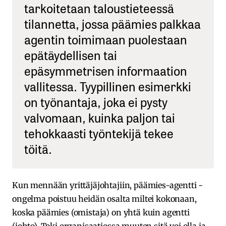
tarkoitetaan taloustieteessä
tilannetta, jossa päämies palkkaa
agentin toimimaan puolestaan
epätäydellisen tai
epäsymmetrisen informaation
vallitessa. Tyypillinen esimerkki
on työnantaja, joka ei pysty
valvomaan, kuinka paljon tai
tehokkaasti työntekijä tekee
töitä.
Kun mennään yrittäjäjohtajiin, päämies-agentti -
ongelma poistuu heidän osalta miltei kokonaan,
koska päämies (omistaja) on yhtä kuin agentti
(johto). Toki organisaatiossa muuten sitä voi olla ja