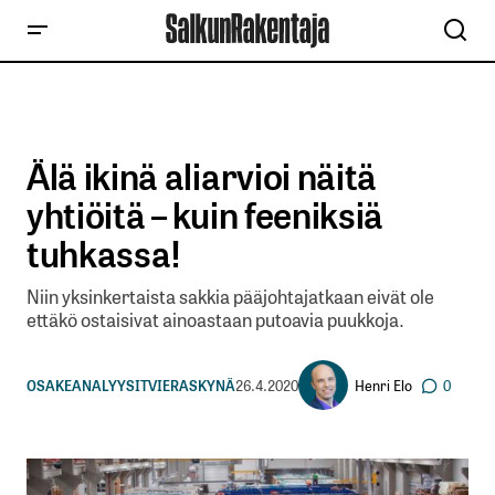
Älä ikinä aliarvioi näitä
yhtiöitä – kuin feeniksiä
tuhkassa!
Niin yksinkertaista sakkia pääjohtajatkaan eivät ole
ettäkö ostaisivat ainoastaan putoavia puukkoja.
Henri Elo
OSAKEANALYYSIT
VIERASKYNÄ
26.4.2020
0