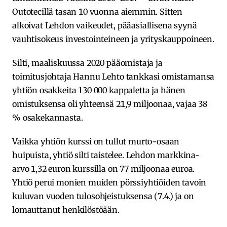
Outotecillä tasan 10 vuonna aiemmin. Sitten
alkoivat Lehdon vaikeudet, pääasiallisena syynä
vauhtisokeus investointeineen ja yrityskauppoineen.
Silti, maaliskuussa 2020 pääomistaja ja
toimitusjohtaja Hannu Lehto tankkasi omistamansa
yhtiön osakkeita 130 000 kappaletta ja hänen
omistuksensa oli yhteensä 21,9 miljoonaa, vajaa 38
% osakekannasta.
Vaikka yhtiön kurssi on tullut murto-osaan
huipuista, yhtiö silti taistelee. Lehdon markkina-
arvo 1,32 euron kurssilla on 77 miljoonaa euroa.
Yhtiö perui monien muiden pörssiyhtiöiden tavoin
kuluvan vuoden tulosohjeistuksensa (7.4.) ja on
lomauttanut henkilöstöään.