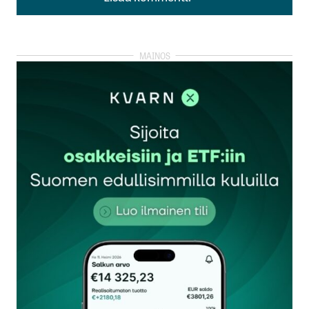
Lisää kommentti
kirjautua
sisään
rekisteröityä
Sähköpostiosoitettasi ei julkaista.
Pakolliset
kentät on merkitty
*
Kommentti
*