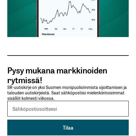
Nimesi tai nimimerkkisi
*
Sähköpostiosoitteesi
*
Tilaa SalkunRakentajan uutiskirje
Pysy mukana markkinoiden
Lähetä kommentti
rytmissä!
SR-uutiskirje on yksi Suomen monipuolisimmista sijoittamisen ja
talouden uutiskirjeistä. Saat sähköpostiisi mielenkiintoisimmat
sisällöt kolmesti viikossa.