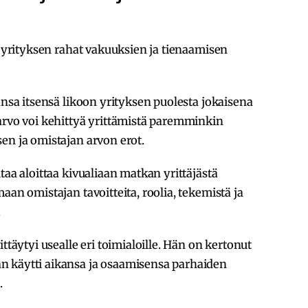
a yrityksen rahat vakuuksien ja tienaamisen
ansa itsensä likoon yrityksen puolesta jokaisena
arvo voi kehittyä yrittämistä paremminkin
en ja omistajan arvon erot.
taa aloittaa kivualiaan matkan yrittäjästä
aan omistajan tavoitteita, roolia, tekemistä ja
.
ttäytyi usealle eri toimialoille. Hän on kertonut
n käytti aikansa ja osaamisensa parhaiden
.