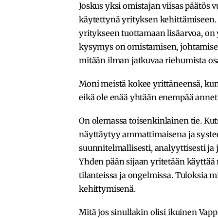
Joskus yksi omistajan viisas päätös
käytettynä yrityksen kehittämiseen.
yritykseen tuottamaan lisäarvoa, on y
kysymys on omistamisen, johtamisen 
mitään ilman jatkuvaa riehumista o
Moni meistä kokee yrittäneensä, kun 
eikä ole enää yhtään enempää annett
On olemassa toisenkinlainen tie. Kut
näyttäytyy ammattimaisena ja systee
suunnitelmallisesti, analyyttisesti ja
Yhden pään sijaan yritetään käyttää
tilanteissa ja ongelmissa. Tuloksia m
kehittymisenä.
Mitä jos sinullakin olisi ikuinen Va