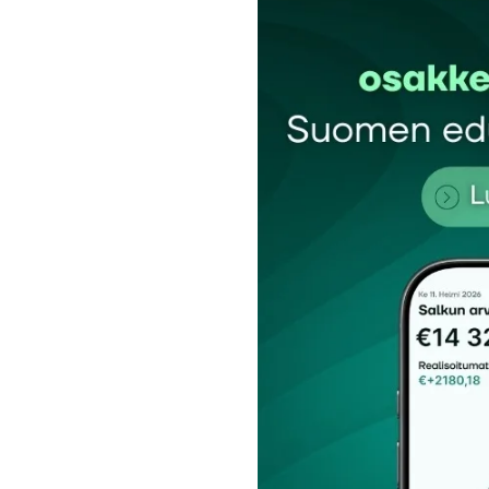
Kommentti
*
Nimesi tai nimimerkkisi
*
Tilaa SalkunRakentajan uutiskirje
Lähetä kommentti