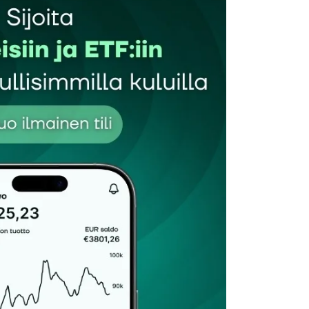
Sähköpostiosoitteesi
*