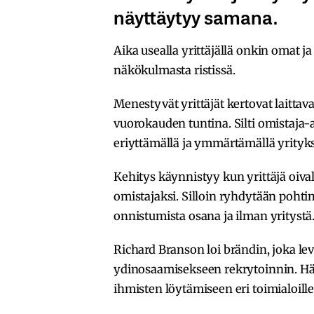
näyttäytyy samana.
Aika usealla yrittäjällä onkin omat j
näkökulmasta ristissä.
Menestyvät yrittäjät kertovat laittav
vuorokauden tuntina. Silti omistaja-
eriyttämällä ja ymmärtämällä yrityks
Kehitys käynnistyy kun yrittäjä oival
omistajaksi. Silloin ryhdytään pohtim
onnistumista osana ja ilman yritystä
Richard Branson loi brändin, joka levi
ydinosaamisekseen rekrytoinnin. Hä
ihmisten löytämiseen eri toimialoille