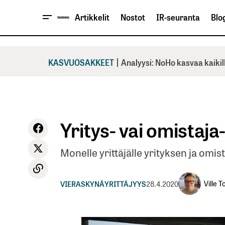
Artikkelit
Nostot
IR-seuranta
Blog
|
KASVUOSAKKEET
Analyysi: NoHo kasvaa kaikil
Yritys- vai omistaja
Monelle yrittäjälle yrityksen ja omi
Ville 
VIERASKYNÄ
YRITTÄJYYS
28.4.2020