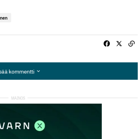
inen
isää kommentti
isää kommentti
autua sisään
rekisteröityä
et kentät on merkitty
*