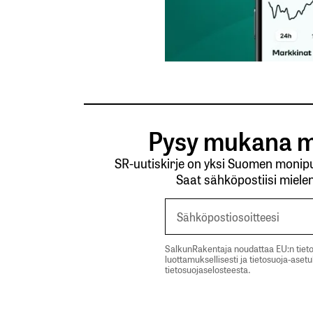
Pysy mukana m
SR-uutiskirje on yksi Suomen monipuo
Saat sähköpostiisi mielen
SalkunRakentaja noudattaa EU:n tieto
luottamuksellisesti ja tietosuoja-aset
tietosuojaselosteesta.