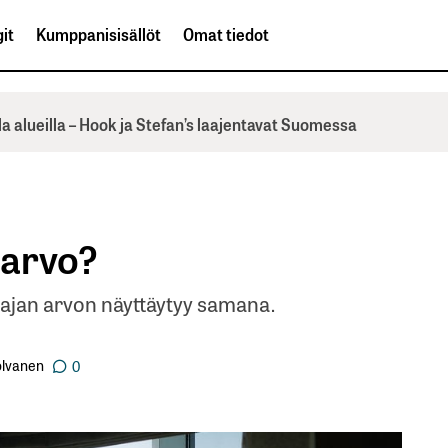
it
Kumppanisisällöt
Omat tiedot
la alueilla – Hook ja Stefan’s laajentavat Suomessa
-arvo?
stajan arvon näyttäytyy samana.
Tolvanen
0