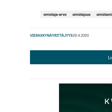
omistaja-arvo
omistajuus
omistam
VIERASKYNÄ
YRITTÄJYYS
28.4.2020
L
L
kirj
Sähköpostiosoitettasi ei julkaista.
Pakollis