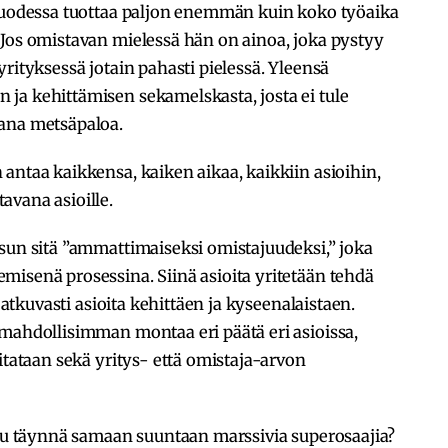
 vuodessa tuottaa paljon enemmän kuin koko työaika
 Jos omistavan mielessä hän on ainoa, joka pystyy
rityksessä jotain pahasti pielessä. Yleensä
ja kehittämisen sekamelskasta, josta ei tule
sana metsäpaloa.
antaa kaikkensa, kaiken aikaa, kaikkiin asioihin,
avana asioille.
sun sitä ”ammattimaiseksi omistajuudeksi,” joka
misenä prosessina. Siinä asioita yritetään tehdä
 jatkuvasti asioita kehittäen ja kyseenalaistaen.
 mahdollisimman montaa eri päätä eri asioissa,
itataan sekä yritys- että omistaja-arvon
ppu täynnä samaan suuntaan marssivia superosaajia?