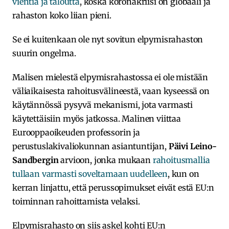
vientiä ja taloutta
, koska koronakriisi on globaali ja
rahaston koko liian pieni.
Se ei kuitenkaan ole nyt sovitun elpymisrahaston
suurin ongelma.
Malisen mielestä elpymisrahastossa ei ole mistään
väliaikaisesta rahoitusvälineestä, vaan kyseessä on
käytännössä pysyvä mekanismi, jota varmasti
käytettäisiin myös jatkossa. Malinen viittaa
Eurooppaoikeuden professorin ja
perustuslakivaliokunnan asiantuntijan,
Päivi Leino-
Sandbergin
arvioon, jonka mukaan
rahoitusmallia
tullaan varmasti soveltamaan uudelleen
, kun on
kerran linjattu, että perussopimukset eivät estä EU:n
toiminnan rahoittamista velaksi.
Elpymisrahasto on siis askel kohti EU:n