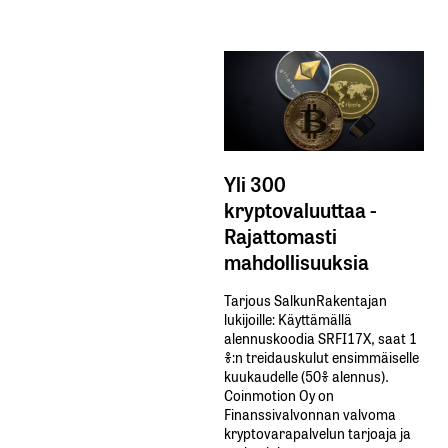
Yli 300
kryptovaluuttaa -
Rajattomasti
mahdollisuuksia
Tarjous SalkunRakentajan
lukijoille: Käyttämällä​ ​
alennuskoodia​ ​SRFI17X,​ ​saat​ ​1
%:n treidauskulut​ ​ensimmäiselle​ ​
kuukaudelle​ ​(50%​ ​alennus).
Coinmotion Oy on
Finanssivalvonnan valvoma
kryptovarapalvelun tarjoaja ja