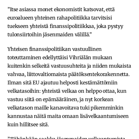
”Itse asiassa monet ekonomistit katsovat, että
euroalueen yhteinen rahapolitiikka tarvitsisi
tuekseen yhteistä finanssipolitiikkaa, joka pystyy
tulonsiirtoihin jäsenmaiden välillä.”
Yhteisen finanssipolitiikan vastuullinen
toteuttaminen edellyttäisi Vihriälän mukaan
kuitenkin selkeitä vastuusuhteita ja niiden mukaista
vahvaa, liittovaltiomaista päätöksentekorakennetta.
Ilman sitä EU ajautuu helposti kestämättömiin
velkatasoihin: yhteistä velkaa on helppo ottaa, kun
vastuu siitä on epämääräinen, ja nyt korkean
velkatason maille kanavoitava tuki pikemminkin
kannustaa näitä maita omaan lisävelkaantumiseen
kuin hillitsee sitä.
”Tähänkään saakka jäsenmaiden velkaantumista