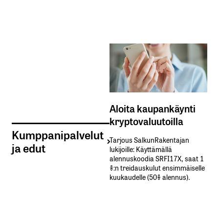
Aloita kaupankäynti
kryptovaluutoilla
Kumppanipalvelut
Tarjous SalkunRakentajan
ja edut
lukijoille: Käyttämällä​ ​
alennuskoodia​ ​SRFI17X,​ ​saat​ ​1
%:n treidauskulut​ ​ensimmäiselle​ ​
kuukaudelle​ ​(50%​ ​alennus).