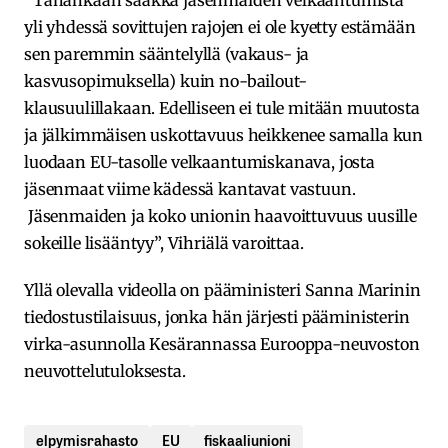
yli yhdessä sovittujen rajojen ei ole kyetty estämään
sen paremmin sääntelyllä (vakaus- ja
kasvusopimuksella) kuin no-bailout-
klausuulillakaan. Edelliseen ei tule mitään muutosta
ja jälkimmäisen uskottavuus heikkenee samalla kun
luodaan EU-tasolle velkaantumiskanava, josta
jäsenmaat viime kädessä kantavat vastuun.
Jäsenmaiden ja koko unionin haavoittuvuus uusille
sokeille lisääntyy”, Vihriälä varoittaa.
Yllä olevalla videolla on pääministeri Sanna Marinin
tiedostustilaisuus, jonka hän järjesti pääministerin
virka-asunnolla Kesärannassa Eurooppa-neuvoston
neuvottelutuloksesta.
elpymisrahasto
EU
fiskaaliunioni