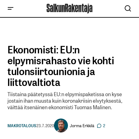
Ekonomisti: EU:n
elpymisrahasto vie kohti
tulonsiirtounionia ja
liittovaltiota
Tiistaina päätetyssä EU:n elpymispaketissa on kyse
jostain ihan muusta kuin koronakriisin elvytyksestä,
väittää itsenäinen ekonomisti Tuomas Malinen.
Jorma Erkkilä
MAKROTALOUS
23.7.2020
2