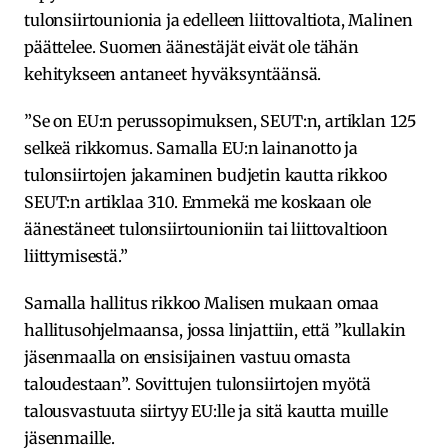
tulonsiirtounionia ja edelleen liittovaltiota, Malinen
päättelee. Suomen äänestäjät eivät ole tähän
kehitykseen antaneet hyväksyntäänsä.
”Se on EU:n perussopimuksen, SEUT:n, artiklan 125
selkeä rikkomus. Samalla EU:n lainanotto ja
tulonsiirtojen jakaminen budjetin kautta rikkoo
SEUT:n artiklaa 310. Emmekä me koskaan ole
äänestäneet tulonsiirtounioniin tai liittovaltioon
liittymisestä.”
Samalla hallitus rikkoo Malisen mukaan omaa
hallitusohjelmaansa, jossa linjattiin, että ”kullakin
jäsenmaalla on ensisijainen vastuu omasta
taloudestaan”. Sovittujen tulonsiirtojen myötä
talousvastuuta siirtyy EU:lle ja sitä kautta muille
jäsenmaille.