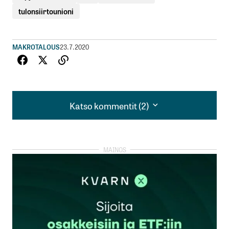
tulonsiirtounioni
MAKROTALOUS
23.7.2020
Katso kommentit (2)
Katso kommentit (2)
Todella huonon sopimuksen Sanna Marin teki
Jari Kejonen
25.7.2020 at 18:15
Vastaa
Santtu ei oo kauheen paljon kiinnostunut