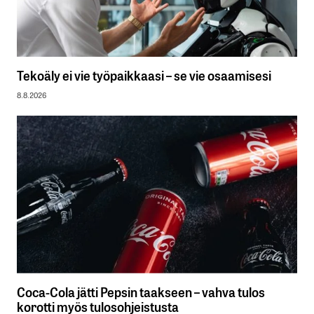
Tekoäly ei vie työpaikkaasi – se vie osaamisesi
8.8.2026
Coca-Cola jätti Pepsin taakseen – vahva tulos
korotti myös tulosohjeistusta