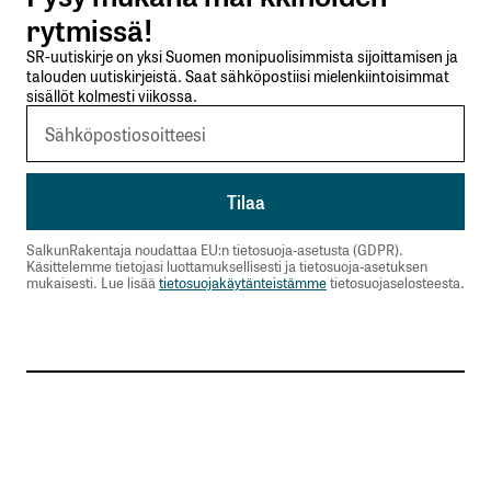
rytmissä!
SR-uutiskirje on yksi Suomen monipuolisimmista sijoittamisen ja
Kommentti
*
talouden uutiskirjeistä. Saat sähköpostiisi mielenkiintoisimmat
sisällöt kolmesti viikossa.
Nimesi tai nimimerkkisi
*
SalkunRakentaja noudattaa EU:n tietosuoja-asetusta (GDPR).
Sähköpostiosoitteesi
*
Käsittelemme tietojasi luottamuksellisesti ja tietosuoja-asetuksen
mukaisesti. Lue lisää
tietosuojakäytänteistämme
tietosuojaselosteesta.
Tilaa SalkunRakentajan uutiskirje
Lähetä kommentti