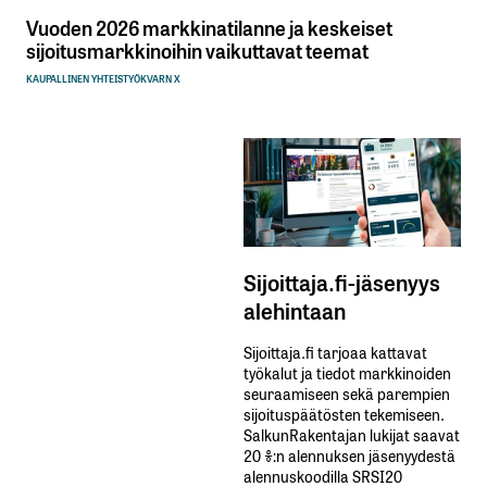
Vuoden 2026 markkinatilanne ja keskeiset
sijoitusmarkkinoihin vaikuttavat teemat
KAUPALLINEN YHTEISTYÖ
KVARN X
Sijoittaja.fi-jäsenyys
alehintaan
Sijoittaja.fi tarjoaa kattavat
työkalut ja tiedot markkinoiden
seuraamiseen sekä parempien
sijoituspäätösten tekemiseen.
SalkunRakentajan lukijat saavat
20 %:n alennuksen jäsenyydestä
alennuskoodilla SRSI20