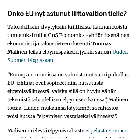
Onko EU nyt astunut liittovaltion tielle?
Taloudellisiin elvytyksiin kriittisistä kannanotoista
tunnetuksi tullut GnS Economics -yhtiön itsenäinen
ekonomisti ja taloustieteen dosentti
Tuomas
Malinen
teilaa elpymispaketin jyrkin sanoin
Uuden
Suomen blogissaan
.
”Euroopan unionissa on valmistunut suuri puhallus.
EU-johtajat ovat sopineet niin kutsutusta
elpymisvälineestä, vaikka sillä on hyvin vähän
tekemistä taloudellisen elpymisen kanssa”, Malinen
toteaa. Hänen mukaansa käytännössä rahastoa
voisi kutsua ”elpymisen vastaiseksi välineeksi”.
Malisen mielestä elpymisrahasto
ei pelasta Suomen