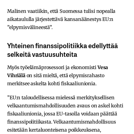
Malinen vaatiikin, että Suomessa tulisi nopealla
aikataululla järjestettävä kansanäänestys EU:n
”elpymisvälineestä”.
Yhteinen finanssipolitiikka edellyttää
selkeitä vastuusuhteita
Myös työelämäprosessori ja ekonomisti
Vesa
Vihriälä
on sitä mieltä, että elpymisrahasto
merkitsee askelta kohti fiskaaliunionia.
”EU:n taloudellisessa mielessä merkityksellisen
velkaantumismahdollisuuden avaus on askel kohti
fiskaaliunionia, jossa EU-tasolla voidaan päättää
finanssipolitiikasta. Velkaantumismahdollisuus
esitetään kertaluonteisena poikkeuksena,