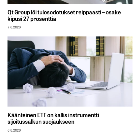
Qt Group löi tulosodotukset reippaasti – osake
kipusi 27 prosenttia
7.8.2026
Käänteinen ETF on kallis instrumentti
sijoitussalkun suojaukseen
6.8.2026