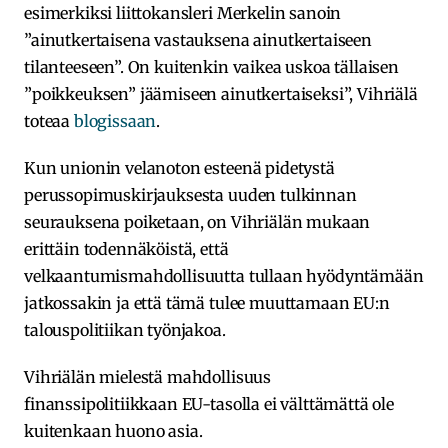
esimerkiksi liittokansleri Merkelin sanoin
”ainutkertaisena vastauksena ainutkertaiseen
tilanteeseen”. On kuitenkin vaikea uskoa tällaisen
”poikkeuksen” jäämiseen ainutkertaiseksi”, Vihriälä
toteaa
blogissaan
.
Kun unionin velanoton esteenä pidetystä
perussopimuskirjauksesta uuden tulkinnan
seurauksena poiketaan, on Vihriälän mukaan
erittäin todennäköistä, että
velkaantumismahdollisuutta tullaan hyödyntämään
jatkossakin ja että tämä tulee muuttamaan EU:n
talouspolitiikan työnjakoa.
Vihriälän mielestä mahdollisuus
finanssipolitiikkaan EU-tasolla ei välttämättä ole
kuitenkaan huono asia.