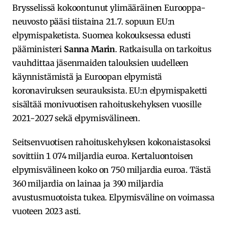
Brysselissä kokoontunut ylimääräinen Eurooppa-
neuvosto pääsi tiistaina 21.7. sopuun EU:n
elpymispaketista. Suomea kokouksessa edusti
pääministeri
Sanna Marin
. Ratkaisulla on tarkoitus
vauhdittaa jäsenmaiden talouksien uudelleen
käynnistämistä ja Euroopan elpymistä
koronaviruksen seurauksista. EU:n elpymispaketti
sisältää monivuotisen rahoituskehyksen vuosille
2021-2027 sekä elpymisvälineen.
Seitsenvuotisen rahoituskehyksen kokonaistasoksi
sovittiin 1 074 miljardia euroa. Kertaluontoisen
elpymisvälineen koko on 750 miljardia euroa. Tästä
360 miljardia on lainaa ja 390 miljardia
avustusmuotoista tukea. Elpymisväline on voimassa
vuoteen 2023 asti.