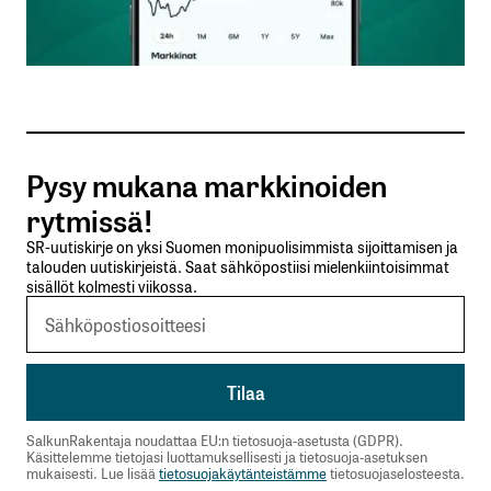
Sähköpostiosoitteesi
*
Tilaa SalkunRakentajan uutiskirje
Pysy mukana markkinoiden
Lähetä kommentti
rytmissä!
SR-uutiskirje on yksi Suomen monipuolisimmista sijoittamisen ja
talouden uutiskirjeistä. Saat sähköpostiisi mielenkiintoisimmat
sisällöt kolmesti viikossa.
SalkunRakentaja noudattaa EU:n tietosuoja-asetusta (GDPR).
Käsittelemme tietojasi luottamuksellisesti ja tietosuoja-asetuksen
mukaisesti. Lue lisää
tietosuojakäytänteistämme
tietosuojaselosteesta.