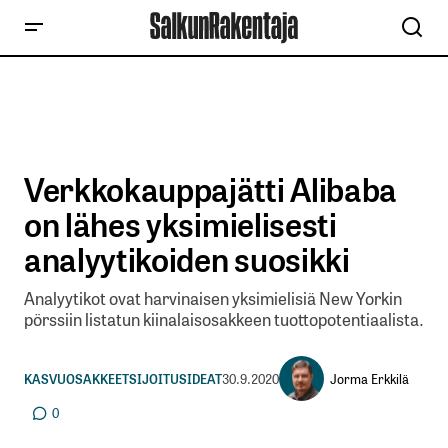
Verkkokauppajätti Alibaba
on lähes yksimielisesti
analyytikoiden suosikki
Analyytikot ovat harvinaisen yksimielisiä New Yorkin
pörssiin listatun kiinalaisosakkeen tuottopotentiaalista.
Jorma Erkkilä
KASVUOSAKKEET
SIJOITUSIDEAT
30.9.2020
0