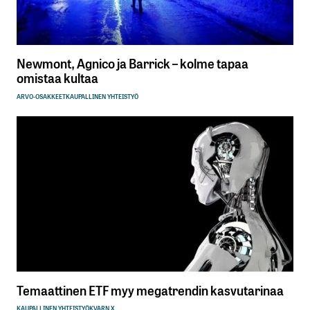
Newmont, Agnico ja Barrick – kolme tapaa
omistaa kultaa
ARVO-OSAKKEET
KAUPALLINEN YHTEISTYÖ
Temaattinen ETF myy megatrendin kasvutarinaa
KAUPALLINEN YHTEISTYÖ
KVARN X