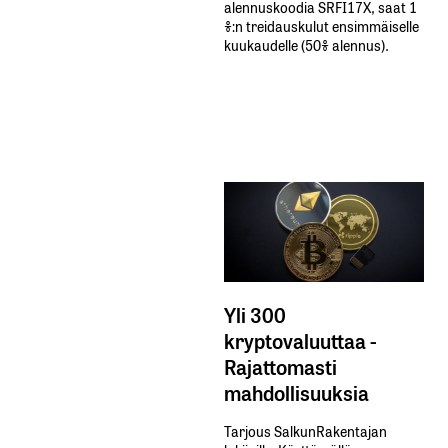
alennuskoodia​ ​SRFI17X,​ ​saat​ ​1
%:n treidauskulut​ ​ensimmäiselle​ ​
kuukaudelle​ ​(50%​ ​alennus).
Yli 300
kryptovaluuttaa -
Rajattomasti
mahdollisuuksia
Tarjous SalkunRakentajan