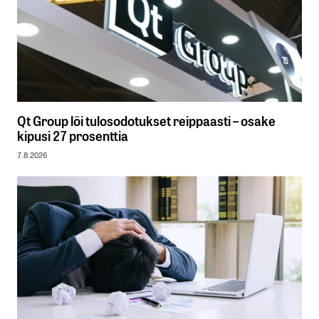
Qt Group löi tulosodotukset reippaasti – osake
kipusi 27 prosenttia
7.8.2026