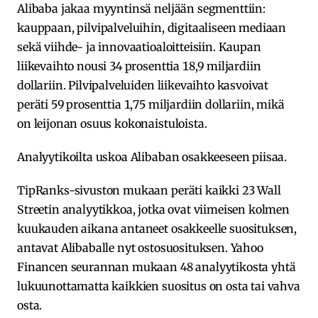
Alibaba jakaa myyntinsä neljään segmenttiin:
kauppaan, pilvipalveluihin, digitaaliseen mediaan
sekä viihde- ja innovaatioaloitteisiin. Kaupan
liikevaihto nousi 34 prosenttia 18,9 miljardiin
dollariin. Pilvipalveluiden liikevaihto kasvoivat
peräti 59 prosenttia 1,75 miljardiin dollariin, mikä
on leijonan osuus kokonaistuloista.
Analyytikoilta uskoa Alibaban osakkeeseen piisaa.
TipRanks-sivuston mukaan peräti kaikki 23 Wall
Streetin analyytikkoa, jotka ovat viimeisen kolmen
kuukauden aikana antaneet osakkeelle suosituksen,
antavat Alibaballe nyt ostosuosituksen. Yahoo
Financen seurannan mukaan 48 analyytikosta yhtä
lukuunottamatta kaikkien suositus on osta tai vahva
osta.