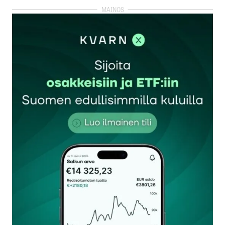
kirjautua
sisään
rekisteröityä
Sähköpostiosoitettasi ei julkaista.
Pakolliset
kentät on merkitty
*
Kommentti
*
Nimesi tai nimimerkkisi
*