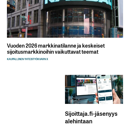
Vuoden 2026 markkinatilanne ja keskeiset
sijoitusmarkkinoihin vaikuttavat teemat
KAUPALLINEN YHTEISTYÖ
KVARN X
Sijoittaja.fi-jäsenyys
alehintaan