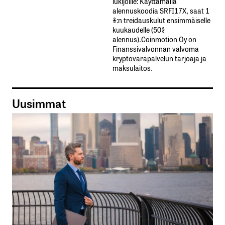
lukijoille: Käyttämällä​ ​
alennuskoodia​ ​SRFI17X,​ ​saat​ ​1
%:n treidauskulut​ ​ensimmäiselle​ ​
kuukaudelle​ ​(50%​ ​
alennus).Coinmotion Oy on
Finanssivalvonnan valvoma
kryptovarapalvelun tarjoaja ja
maksulaitos.
Uusimmat