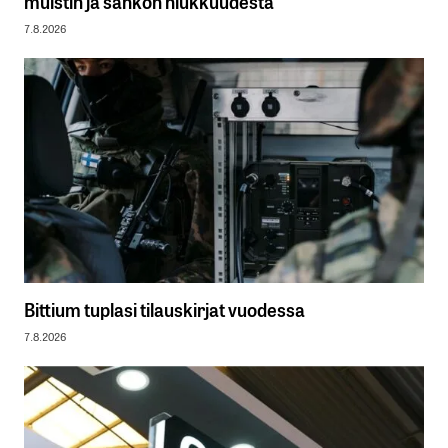
muistin ja sähkön niukkuudesta
7.8.2026
Bittium tuplasi tilauskirjat vuodessa
7.8.2026