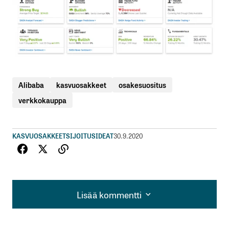
Alibaba
kasvuosakkeet
osakesuositus
verkkokauppa
KASVUOSAKKEET
SIJOITUSIDEAT
30.9.2020
Lisää kommentti
Lisää kommentti