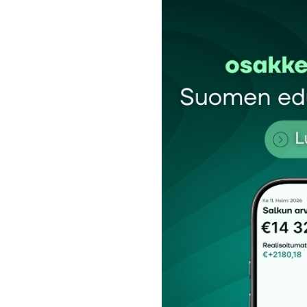
Sähköpostiosoitettasi ei julkaista.
Pakollis
Kommentti
*
Nimesi tai nimimerkkisi
*
Tilaa SalkunRakentajan uutiskirje
Lähetä kommentti