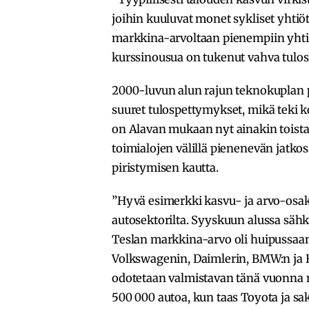
joihin kuuluvat monet sykliset yhti
markkina-arvoltaan pienempiin yhtiö
kurssinousua on tukenut vahva tulos
2000-luvun alun rajun teknokuplan 
suuret tulospettymykset, mikä teki 
on Alavan mukaan nyt ainakin toistai
toimialojen välillä pienenevän jat
piristymisen kautta.
”Hyvä esimerkki kasvu- ja arvo-osak
autosektorilta. Syyskuun alussa säh
Teslan markkina-arvo oli huipussaa
Volkswagenin, Daimlerin, BMW:n ja 
odotetaan valmistavan tänä vuonna 
500 000 autoa, kun taas Toyota ja sa