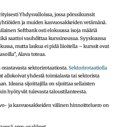
ityisesti Yhdysvalloissa, jossa pörssikurssit
noyhtiöiden ja muiden kasvuosakkeiden vetämänä.
nilainen Softbank osti elokuussa isoja määriä
mikä saattoi vauhdittaa kurssinousua. Syyskuussa
kussa, mutta laskua ei pidä liioitella – kurssit ovat
soilla”, Alava toteaa.
rastavasta sektorirotaatiosta.
Sektorirotaatiolla
ajat allokoivat yhdestä toimialasta tai sektorista
 Ideana sijoittajilla on sijoittaa sellaisten
kin hyötyvät tulevasta taloustilanteesta.
vo- ja kasvuosakkeiden välinen hinnoitteluero on
styessä arvo-osakkeet,