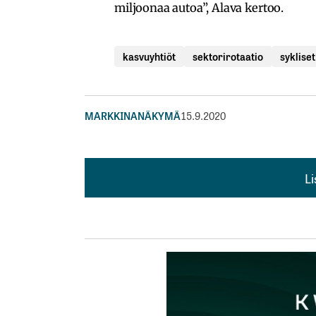
miljoonaa autoa”, Alava kertoo.
kasvuyhtiöt
sektorirotaatio
syklise
MARKKINANÄKYMÄ
15.9.2020
L
L
kirj