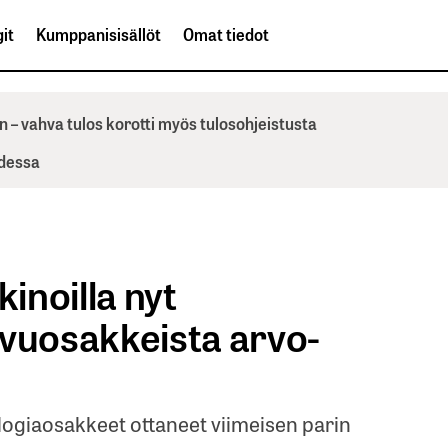
it
Kumppanisisällöt
Omat tiedot
n – vahva tulos korotti myös tulosohjeistusta
odessa
inoilla nyt
svuosakkeista arvo-
logiaosakkeet ottaneet viimeisen parin