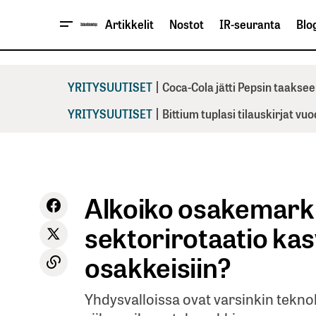
Artikkelit
Nostot
IR-seuranta
Blog
|
YRITYSUUTISET
Coca-Cola jätti Pepsin taaksee
|
YRITYSUUTISET
Bittium tuplasi tilauskirjat vu
Alkoiko osakemarkk
sektorirotaatio ka
osakkeisiin?
Yhdysvalloissa ovat varsinkin tekno