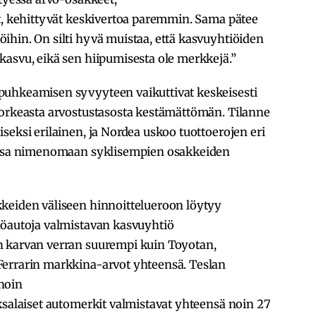
öt, kehittyvät keskivertoa paremmin. Sama pätee
ihin. On silti hyvä muistaa, että kasvuyhtiöiden
kasvu, eikä sen hiipumisesta ole merkkejä.”
puhkeamisen syvyyteen vaikuttivat keskeisesti
korkeasta arvostustasosta kestämättömän. Tilanne
seksi erilainen, ja Nordea uskoo tuottoerojen eri
kossa nimenomaan syklisempien osakkeiden
keiden väliseen hinnoittelueroon löytyy
köautoja valmistavan kasvuyhtiö
n karvan verran suurempi kuin Toyotan,
Ferrarin markkina-arvot yhteensä. Teslan
noin
ksalaiset automerkit valmistavat yhteensä noin 27