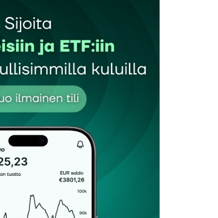
et kentät on merkitty
*
Sähköpostiosoitteesi
*