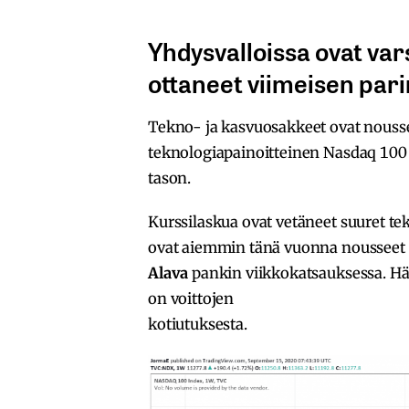
Yhdysvalloissa ovat va
ottaneet viimeisen pari
Tekno- ja kasvuosakkeet ovat nousseet
teknologiapainoitteinen Nasdaq 100 -
tason.
Kurssilaskua ovat vetäneet suuret t
ovat aiemmin tänä vuonna nousseet tu
Alava
pankin viikkokatsauksessa. Hä
on voittojen
kotiutuksesta.