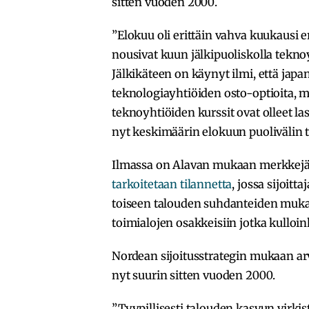
sitten vuoden 2000.
”Elokuu oli erittäin vahva kuukausi er
nousivat kuun jälkipuoliskolla tek
Jälkikäteen on käynyt ilmi, että japa
teknologiayhtiöiden osto-optioita, 
teknoyhtiöiden kurssit ovat olleet las
nyt keskimäärin elokuun puolivälin ta
Ilmassa on Alavan mukaan merkkejä o
tarkoitetaan tilannetta
, jossa sijoitt
toiseen talouden suhdanteiden mukaan.
toimialojen osakkeisiin jotka kulloin
Nordean sijoitusstrategin mukaan ar
nyt suurin sitten vuoden 2000.
”Tyypillisesti talouden kasvun virki