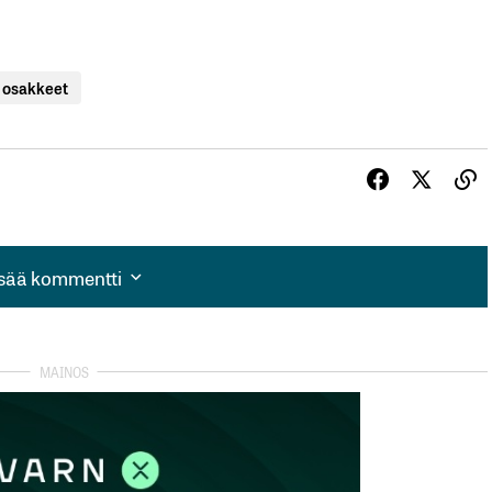
t osakkeet
isää kommentti
isää kommentti
autua sisään
rekisteröityä