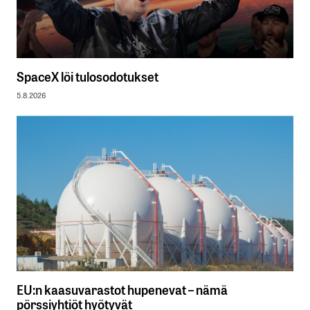
SpaceX löi tulosodotukset
5.8.2026
EU:n kaasuvarastot hupenevat – nämä
pörssiyhtiöt hyötyvät