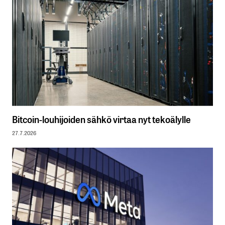
Bitcoin-louhijoiden sähkö virtaa nyt tekoälylle
27.7.2026