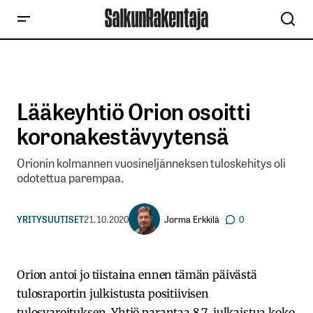
Lääkeyhtiö Orion osoitti
koronakestävyytensä
Orionin kolmannen vuosineljänneksen tuloskehitys oli
odotettua parempaa.
Jorma Erkkilä
YRITYSUUTISET
21.10.2020
0
Orion antoi jo tiistaina ennen tämän päivästä
tulosraportin julkistusta positiivisen
tulosvaroituksen. Yhtiö parantaa 8.7. julkaistua koko