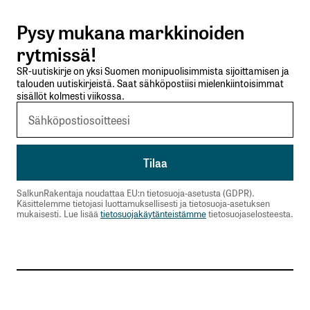
Pysy mukana markkinoiden
Lähetä kommentti
rytmissä!
SR-uutiskirje on yksi Suomen monipuolisimmista sijoittamisen ja
talouden uutiskirjeistä. Saat sähköpostiisi mielenkiintoisimmat
sisällöt kolmesti viikossa.
SalkunRakentaja noudattaa EU:n tietosuoja-asetusta (GDPR).
Käsittelemme tietojasi luottamuksellisesti ja tietosuoja-asetuksen
mukaisesti. Lue lisää
tietosuojakäytänteistämme
tietosuojaselosteesta.