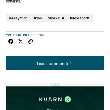
selvästi.”
lääkeyhtiöt
Orion
tuloskausi
tulosraportti
YRITYSUUTISET
21.10.2020
Lisää kommentti
Lisää kommentti
kirjautua
sisään
rekisteröityä