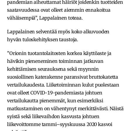
pandemian aiheuttamat häiriöt joidenkin tuotteiden
saatavuudessa ovat olleet aiemmin ennakoitua
vähäisempiä”, Lappalainen toteaa.
Lappalainen selventää myös koko alkuvuoden
hyvän tuloskehityksen taustoja.
”Orionin tuotantolaitosten korkea käyttöaste ja
hävikin pieneneminen toiminnan jatkuvan
kehittämisen seurauksena sekä myynnin
suosiollinen katerakenne paransivat bruttokatetta
vertailukaudesta. Liiketoiminnan kulut puolestaan
ovat olleet COVID-19-pandemiasta johtuen
vertailukautta pienemmät, kun esimerkiksi
matkustaminen on vähentynyt merkittävästi. Näistä
syistä sekä liikevaihdon kasvusta johtuen
liikevoittomme tammi–syyskuussa 2020 kasvoi