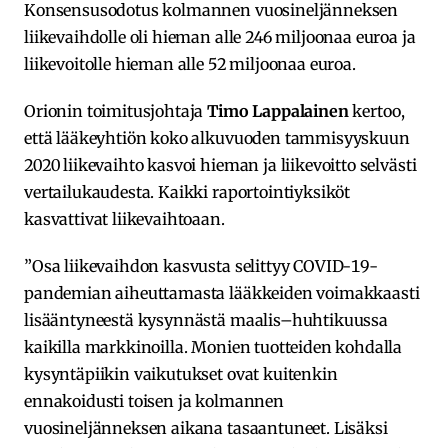
Konsensusodotus kolmannen vuosineljänneksen
liikevaihdolle oli hieman alle 246 miljoonaa euroa ja
liikevoitolle hieman alle 52 miljoonaa euroa.
Orionin toimitusjohtaja
Timo Lappalainen
kertoo,
että lääkeyhtiön koko alkuvuoden tammi­syyskuun
2020 liikevaihto kasvoi hieman ja liikevoitto selvästi
vertailukaudesta. Kaikki raportointiyksiköt
kasvattivat liikevaihtoaan.
”Osa liikevaihdon kasvusta selittyy COVID-19-
pandemian aiheuttamasta lääkkeiden voimakkaasti
lisääntyneestä kysynnästä maalis–huhtikuussa
kaikilla markkinoilla. Monien tuotteiden kohdalla
kysyntäpiikin vaikutukset ovat kuitenkin
ennakoidusti toisen ja kolmannen
vuosineljänneksen aikana tasaantuneet. Lisäksi