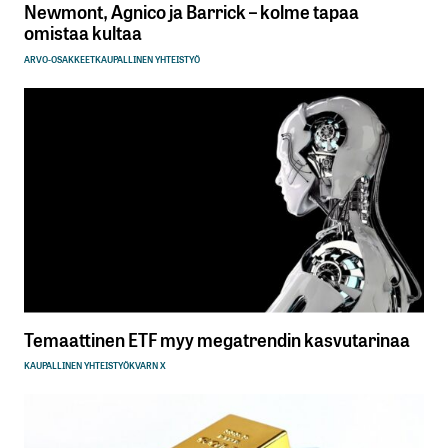
Newmont, Agnico ja Barrick – kolme tapaa
omistaa kultaa
ARVO-OSAKKEET
KAUPALLINEN YHTEISTYÖ
Temaattinen ETF myy megatrendin kasvutarinaa
KAUPALLINEN YHTEISTYÖ
KVARN X