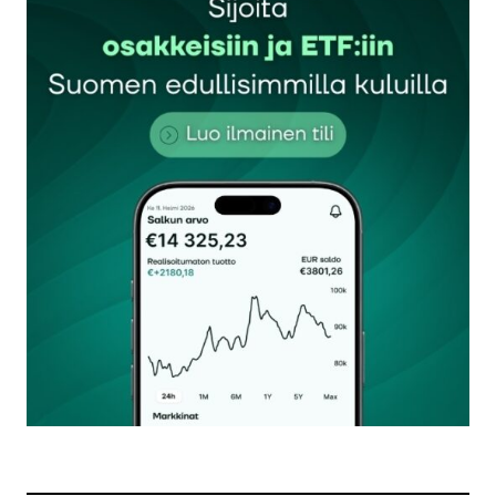
Sähköpostiosoitettasi ei julkaista.
Pakolliset
kentät on merkitty
*
Kommentti
*
Nimesi tai nimimerkkisi
*
Sähköpostiosoitteesi
*
Tilaa SalkunRakentajan uutiskirje