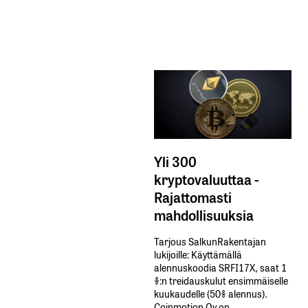
Yli 300
kryptovaluuttaa -
Rajattomasti
mahdollisuuksia
Tarjous SalkunRakentajan
lukijoille: Käyttämällä​ ​
alennuskoodia​ ​SRFI17X,​ ​saat​ ​1
%:n treidauskulut​ ​ensimmäiselle​ ​
kuukaudelle​ ​(50%​ ​alennus).
Coinmotion Oy on