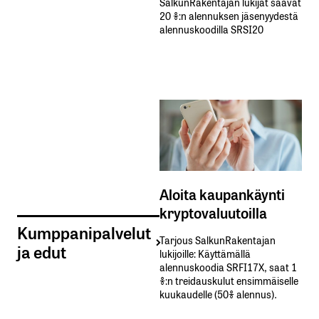
SalkunRakentajan lukijat saavat
20 %:n alennuksen jäsenyydestä
alennuskoodilla SRSI20
Aloita kaupankäynti
kryptovaluutoilla
Kumppanipalvelut
Tarjous SalkunRakentajan
ja edut
lukijoille: Käyttämällä​ ​
alennuskoodia​ ​SRFI17X,​ ​saat​ ​1
%:n treidauskulut​ ​ensimmäiselle​ ​
kuukaudelle​ ​(50%​ ​alennus).