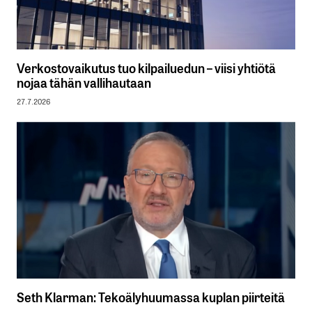
Verkostovaikutus tuo kilpailuedun – viisi yhtiötä
nojaa tähän vallihautaan
27.7.2026
Seth Klarman: Tekoälyhuumassa kuplan piirteitä