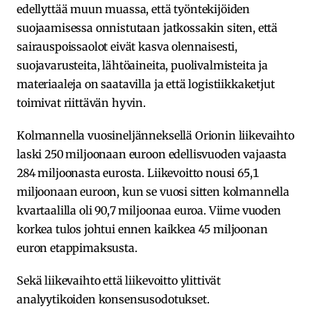
edellyttää muun muassa, että työntekijöiden
suojaamisessa onnistutaan jatkossakin siten, että
sairauspoissaolot eivät kasva olennaisesti,
suojavarusteita, lähtöaineita, puolivalmisteita ja
materiaaleja on saatavilla ja että logistiikkaketjut
toimivat riittävän hyvin.
Kolmannella vuosineljänneksellä Orionin liikevaihto
laski 250 miljoonaan euroon edellisvuoden vajaasta
284 miljoonasta eurosta. Liikevoitto nousi 65,1
miljoonaan euroon, kun se vuosi sitten kolmannella
kvartaalilla oli 90,7 miljoonaa euroa. Viime vuoden
korkea tulos johtui ennen kaikkea 45 miljoonan
euron etappimaksusta.
Sekä liikevaihto että liikevoitto ylittivät
analyytikoiden konsensusodotukset.