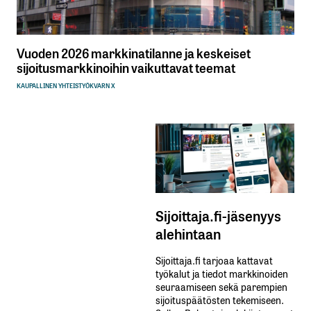
Vuoden 2026 markkinatilanne ja keskeiset
sijoitusmarkkinoihin vaikuttavat teemat
KAUPALLINEN YHTEISTYÖ
KVARN X
Sijoittaja.fi-jäsenyys
alehintaan
Sijoittaja.fi tarjoaa kattavat
työkalut ja tiedot markkinoiden
seuraamiseen sekä parempien
sijoituspäätösten tekemiseen.