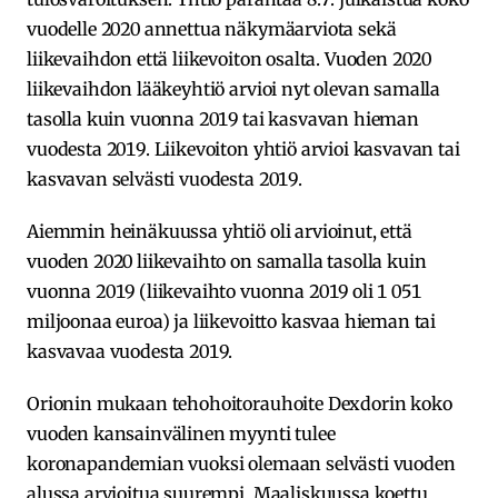
vuodelle 2020 annettua näkymäarviota sekä
liikevaihdon että liikevoiton osalta. Vuoden 2020
liikevaihdon lääkeyhtiö arvioi nyt olevan samalla
tasolla kuin vuonna 2019 tai kasvavan hieman
vuodesta 2019. Liikevoiton yhtiö arvioi kasvavan tai
kasvavan selvästi vuodesta 2019.
Aiemmin heinäkuussa yhtiö oli arvioinut, että
vuoden 2020 liikevaihto on samalla tasolla kuin
vuonna 2019 (liikevaihto vuonna 2019 oli 1 051
miljoonaa euroa) ja liikevoitto kasvaa hieman tai
kasvavaa vuodesta 2019.
Orionin mukaan tehohoitorauhoite Dexdorin koko
vuoden kansainvälinen myynti tulee
koronapandemian vuoksi olemaan selvästi vuoden
alussa arvioitua suurempi. Maaliskuussa koettu