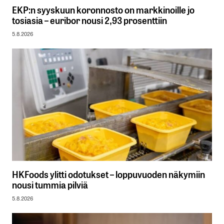
EKP:n syyskuun koronnosto on markkinoille jo
tosiasia – euribor nousi 2,93 prosenttiin
5.8.2026
HKFoods ylitti odotukset – loppuvuoden näkymiin
nousi tummia pilviä
5.8.2026