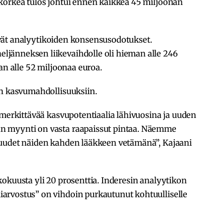
korkea tulos johtui ennen kaikkea 45 miljoonan
ttivät analyytikoiden konsensusodotukset.
jänneksen liikevaihdolle oli hieman alle 246
an alle 52 miljoonaa euroa.
in kasvumahdollisuuksiin.
 merkittävää kasvupotentiaalia lähivuosina ja uuden
n myynti on vasta raapaissut pintaa. Näemme
suudet näiden kahden lääkkeen vetämänä”, Kajaani
okuusta yli 20 prosenttia. Inderesin analyytikon
arvostus” on vihdoin purkautunut kohtuulliselle