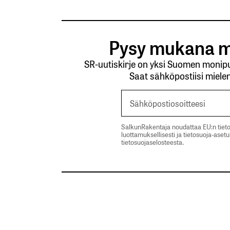
Pysy mukana m
SR-uutiskirje on yksi Suomen monipuo
Saat sähköpostiisi mielen
SalkunRakentaja noudattaa EU:n tieto
luottamuksellisesti ja tietosuoja-aset
tietosuojaselosteesta.