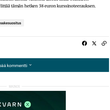
 ylittää tämän hetken 38 euron kurssinoteerauksen.
osakesuositus
isää kommentti
isää kommentti
autua sisään
rekisteröityä