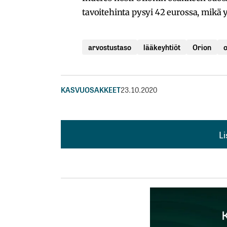
tavoitehinta pysyi 42 eurossa, mikä
arvostustaso
lääkeyhtiöt
Orion
KASVUOSAKKEET
23.10.2020
L
L
kirj