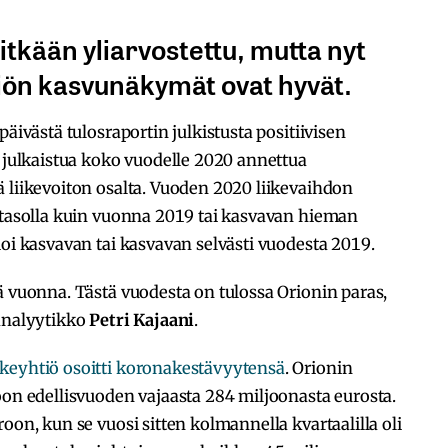
itkään yliarvostettu, mutta nyt
tiön kasvunäkymät ovat hyvät.
äivästä tulosraportin julkistusta positiivisen
. julkaistua koko vuodelle 2020 annettua
 liikevoiton osalta. Vuoden 2020 liikevaihdon
a tasolla kuin vuonna 2019 tai kasvavan hieman
ioi kasvavan tai kasvavan selvästi vuodesta 2019.
ä vuonna. Tästä vuodesta on tulossa Orionin paras,
 analyytikko
Petri Kajaani
.
äkeyhtiö osoitti koronakestävyytensä
. Orionin
oon edellisvuoden vajaasta 284 miljoonasta eurosta.
oon, kun se vuosi sitten kolmannella kvartaalilla oli