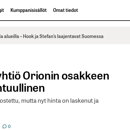
it
Kumppanisisällöt
Omat tiedot
la alueilla – Hook ja Stefan’s laajentavat Suomessa
yhtiö Orionin osakkeen
htuullinen
ostettu, mutta nyt hinta on laskenut ja
0