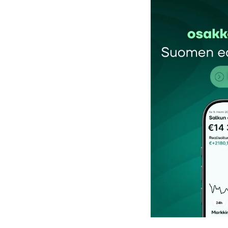
Sähköpostiosoitettasi ei julkaista.
Pakollis
Kommentti
*
Nimesi tai nimimerkkisi
*
Tilaa SalkunRakentajan uutiskirje
Lähetä kommentti