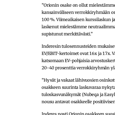
”Orionin osake on ollut mielestämme
kansainväliseen verrokkiryhmään on 
100 %. Viimeaikaisen kurssilaskun j
laskenut mielestämme neutraalimmal
supistunut merkittävästi.”
Inderesin tulosennusteiden mukaiset 
EV/EBIT-kertoimet ovat 16x ja 17x. V
katsomaan EV-pohjaisia arvostuskerto
20-40 prosenttia verrokkiryhmän ylä
”Hyvät ja vakaat lähivuosien osinkot
osakkeen suurinta laskuvaraa nykytas
tuloskasvunäkymät (Nubeqa ja Easyh
nousu antavat osakkeelle positiivisen 
Inderes nosti Orionin osakkeen suosi