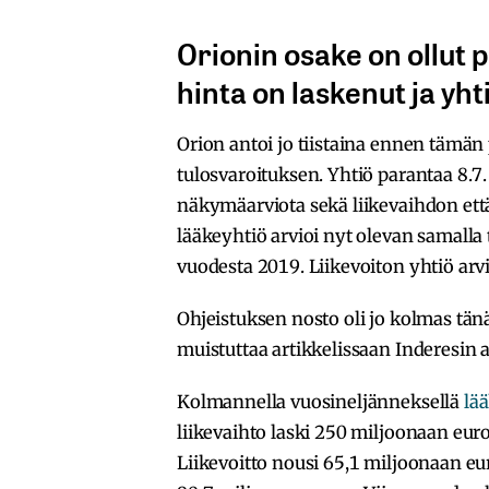
Orionin osake on ollut p
hinta on laskenut ja yh
Orion antoi jo tiistaina ennen tämän p
tulosvaroituksen. Yhtiö parantaa 8.7
näkymäarviota sekä liikevaihdon että
lääkeyhtiö arvioi nyt olevan samall
vuodesta 2019. Liikevoiton yhtiö arv
Ohjeistuksen nosto oli jo kolmas tän
muistuttaa artikkelissaan Inderesin
Kolmannella vuosineljänneksellä
lä
liikevaihto laski 250 miljoonaan eur
Liikevoitto nousi 65,1 miljoonaan eur