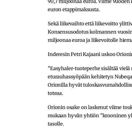
90,7 miljoonaa euroa. Viime vuoden 
euron etappimaksusta.
Sekä liikevaihto että liikevoitto yli
Konsensusodotus kolmannen vuosinel
miljoonaa euroa ja liikevoitolle hiem
Inderesin Petri Kajaani uskoo Orion
”Easyhaler-tuoteperhe sisältää vielä
eturauhassyöpään kehitetyn Nubeqa
Orionilla hyvät tuloskasvumahdolli
toteaa.
Orionin osake on laskenut viime touk
mukaan hyvän yhtiön ”krooninen yli
tasolle.