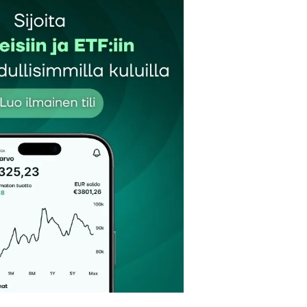
et kentät on merkitty
*
Sähköpostiosoitteesi
*