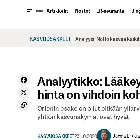
Artikkelit
Nostot
IR-seuranta
Blog
|
KASVUOSAKKEET
Analyysi: NoHo kasvaa kaikil
Analyytikko: Lääke
hinta on vihdoin ko
Orionin osake on ollut pitkään yliarv
yhtiön kasvunäkymät ovat hyvät.
Jorma Erkkilä
KASVUOSAKKEET
23.10.2020