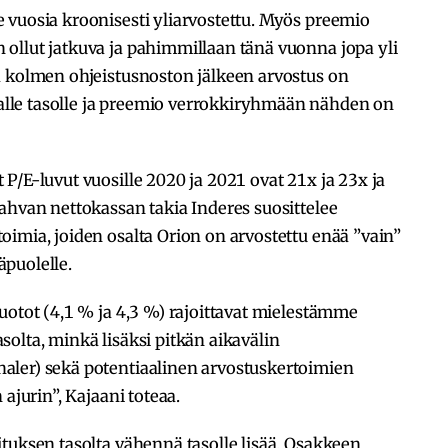
 vuosia kroonisesti yliarvostettu. Myös preemio
ollut jatkuva ja pahimmillaan tänä vuonna jopa yli
a kolmen ohjeistusnoston jälkeen arvostus on
le tasolle ja preemio verrokkiryhmään nähden on
P/E-luvut vuosille 2020 ja 2021 ovat 21x ja 23x ja
ahvan nettokassan takia Inderes suosittelee
imia, joiden osalta Orion on arvostettu enää ”vain”
puolelle.
uotot (4,1 % ja 4,3 %) rajoittavat mielestämme
olta, minkä lisäksi pitkän aikavälin
aler) sekä potentiaalinen arvostuskertoimien
ajurin”, Kajaani toteaa.
tuksen tasolta vähennä tasolle lisää. Osakkeen