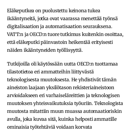
Eläkeputkea on puolustettu keinona tukea
ikääntyneitä, jotka ovat vaarassa menettää työnsä
digitalisaation ja automatisaation seurauksena.
VATT:n ja OECD:n tuore tutkimus kuitenkin osoittaa,
että eläkeputki päinvastoin heikentää erityisesti
näiden ikääntyneiden työllisyyttä.
Tutkijoilla oli käytössään uutta OECD:n tuottamaa
tilastotietoa eri ammatteihin liittyvästä
teknologisesta muutoksesta. He yhdistivät tämän
aineiston laajaan yksilötason rekisteriaineistoon
arvioidakseen eri varhaiseläreittien ja teknologisen
muutoksen yhteisvaikutuksia työuriin. Teknologista
muutosta mitattiin muun muassa automaatioriskin
avulla, joka kuvaa sitä, kuinka helposti ammatille
ominaisia työtehtäviä voidaan korvata