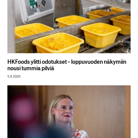
HKFoods ylitti odotukset – loppuvuoden näkymiin
nousi tummia pilviä
5.8.2026