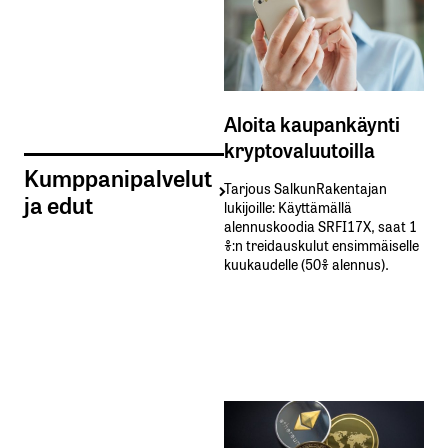
Aloita kaupankäynti
kryptovaluutoilla
Kumppanipalvelut
Tarjous SalkunRakentajan
ja edut
lukijoille: Käyttämällä​ ​
alennuskoodia​ ​SRFI17X,​ ​saat​ ​1
%:n treidauskulut​ ​ensimmäiselle​ ​
kuukaudelle​ ​(50%​ ​alennus).