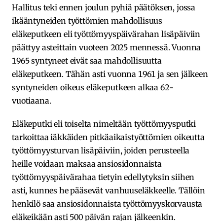
Hallitus teki ennen joulun pyhiä päätöksen, jossa
ikääntyneiden työttömien mahdollisuus
eläkeputkeen eli työttömyyspäivärahan lisäpäiviin
päättyy asteittain vuoteen 2025 mennessä. Vuonna
1965 syntyneet eivät saa mahdollisuutta
eläkeputkeen. Tähän asti vuonna 1961 ja sen jälkeen
syntyneiden oikeus eläkeputkeen alkaa 62-
vuotiaana.
Eläkeputki eli toiselta nimeltään työttömyysputki
tarkoittaa iäkkäiden pitkäaikaistyöttömien oikeutta
työttömyysturvan lisäpäiviin, joiden perusteella
heille voidaan maksaa ansiosidonnaista
työttömyyspäivärahaa tietyin edellytyksin siihen
asti, kunnes he pääsevät vanhuuseläkkeelle. Tällöin
henkilö saa ansiosidonnaista työttömyyskorvausta
eläkeikään asti 500 päivän rajan jälkeenkin.