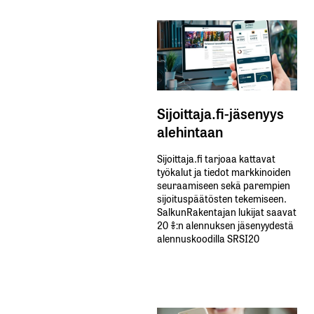
Sijoittaja.fi-jäsenyys
alehintaan
Sijoittaja.fi tarjoaa kattavat
työkalut ja tiedot markkinoiden
seuraamiseen sekä parempien
sijoituspäätösten tekemiseen.
SalkunRakentajan lukijat saavat
20 %:n alennuksen jäsenyydestä
alennuskoodilla SRSI20