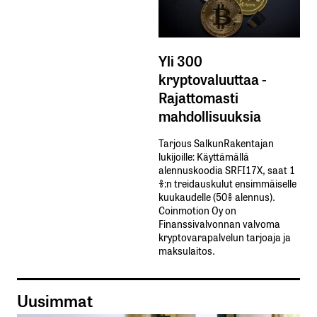
Yli 300
kryptovaluuttaa -
Rajattomasti
mahdollisuuksia
Tarjous SalkunRakentajan
lukijoille: Käyttämällä​ ​
alennuskoodia​ ​SRFI17X,​ ​saat​ ​1
%:n treidauskulut​ ​ensimmäiselle​ ​
kuukaudelle​ ​(50%​ ​alennus).
Coinmotion Oy on
Finanssivalvonnan valvoma
kryptovarapalvelun tarjoaja ja
maksulaitos.
Uusimmat