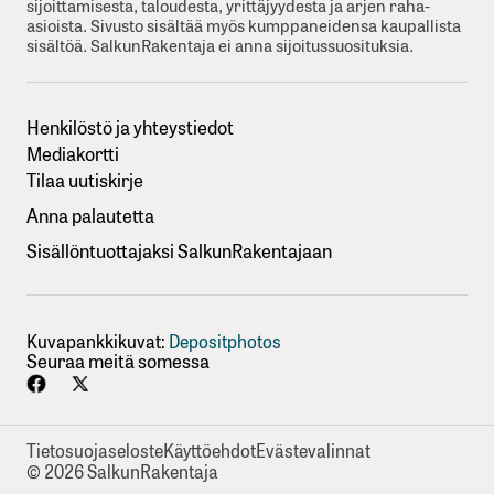
sijoittamisesta, taloudesta, yrittäjyydesta ja arjen raha-
asioista. Sivusto sisältää myös kumppaneidensa kaupallista
sisältöä. SalkunRakentaja ei anna sijoitussuosituksia.
Henkilöstö ja yhteystiedot
Mediakortti
Tilaa uutiskirje
Anna palautetta
Sisällöntuottajaksi SalkunRakentajaan
Kuvapankkikuvat:
Depositphotos
Seuraa meitä somessa
Tietosuojaseloste
Käyttöehdot
Evästevalinnat
© 2026 SalkunRakentaja