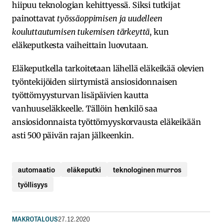
hiipuu teknologian kehittyessä. Siksi tutkijat
painottavat
työssäoppimisen ja uudelleen
kouluttautumisen tukemisen tärkeyttä
, kun
eläkeputkesta vaiheittain luovutaan.
Eläkeputkella tarkoitetaan lähellä eläkeikää olevien
työntekijöiden siirtymistä ansiosidonnaisen
työttömyysturvan lisäpäivien kautta
vanhuuseläkkeelle. Tällöin henkilö saa
ansiosidonnaista työttömyyskorvausta eläkeikään
asti 500 päivän rajan jälkeenkin.
automaatio
eläkeputki
teknologinen murros
työllisyys
MAKROTALOUS
27.12.2020