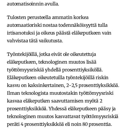
automatisoinnin avulla.
Tulosten perusteella ammatin korkea
automaatioriski nostaa todennäköisyyttä tulla
irtisanotuksi ja oikeus päästä eläkeputkeen vain
vahvistaa tätä vaikutusta.
Työntekijöillä, jotka eivät ole oikeutettuja
eläkeputkeen, teknologinen muutos lisää
työttömyysriskiä yhdellä prosenttiyksiköllä.
Eläkeputkeen oikeutetuilla työntekijöillä riskin
kasvu on kaksinkertainen, 2-2,5 prosenttiyksikköä.
Ilman teknologista muutostakin työttömyysriski
kasvaa eläkeputken saavuttamisen myötä 2
prosenttiyksikköä. Yhdessä eläkeputkeen pääsy ja
teknologinen muutos kasvattavat työttömyysriskiä
peräti 4 prosenttiyksikköä eli noin 80 prosenttia.