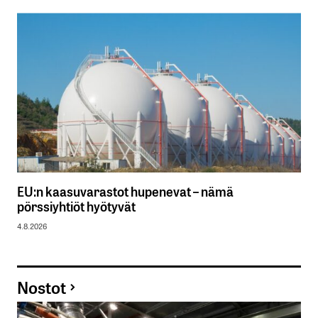
EU:n kaasuvarastot hupenevat – nämä
pörssiyhtiöt hyötyvät
4.8.2026
Nostot