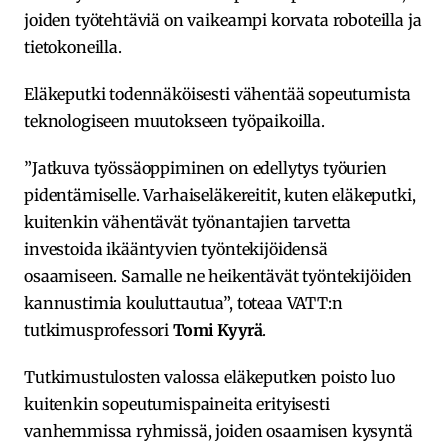
joiden työtehtäviä on vaikeampi korvata roboteilla ja
tietokoneilla.
Eläkeputki todennäköisesti vähentää sopeutumista
teknologiseen muutokseen työpaikoilla.
”Jatkuva työssäoppiminen on edellytys työurien
pidentämiselle. Varhaiseläkereitit, kuten eläkeputki,
kuitenkin vähentävät työnantajien tarvetta
investoida ikääntyvien työntekijöidensä
osaamiseen. Samalle ne heikentävät työntekijöiden
kannustimia kouluttautua”, toteaa VATT:n
tutkimusprofessori
Tomi Kyyrä
.
Tutkimustulosten valossa eläkeputken poisto luo
kuitenkin sopeutumispaineita erityisesti
vanhemmissa ryhmissä, joiden osaamisen kysyntä