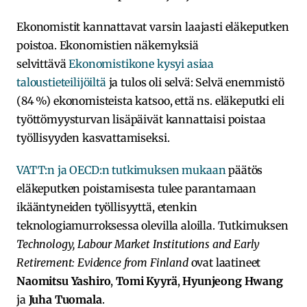
Ekonomistit kannattavat varsin laajasti eläkeputken
poistoa. Ekonomistien näkemyksiä
selvittävä
Ekonomistikone kysyi asiaa
taloustieteilijöiltä
ja tulos oli selvä: Selvä enemmistö
(84 %) ekonomisteista katsoo, että ns. eläkeputki eli
työttömyysturvan lisäpäivät kannattaisi poistaa
työllisyyden kasvattamiseksi.
VATT:n ja OECD:n tutkimuksen mukaan
päätös
eläkeputken poistamisesta tulee parantamaan
ikääntyneiden työllisyyttä, etenkin
teknologiamurroksessa olevilla aloilla. Tutkimuksen
Technology, Labour Market Institutions and Early
Retirement: Evidence from Finland
ovat laatineet
Naomitsu Yashiro
,
Tomi Kyyrä
,
Hyunjeong Hwang
ja
Juha Tuomala
.