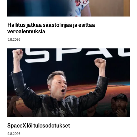
Hallitus jatkaa säästölinjaa ja esittää
veroalennuksia
5.8.2026
SpaceX löi tulosodotukset
5.8.2026