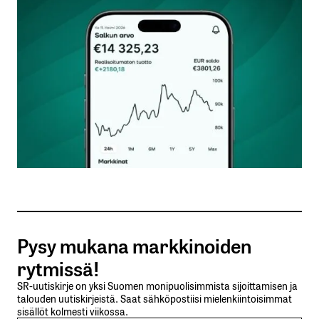
Kommentti
*
Nimesi tai nimimerkkisi
*
Sähköpostiosoitteesi
*
Tilaa SalkunRakentajan uutiskirje
Pysy mukana markkinoiden
Lähetä kommentti
rytmissä!
SR-uutiskirje on yksi Suomen monipuolisimmista sijoittamisen ja
talouden uutiskirjeistä. Saat sähköpostiisi mielenkiintoisimmat
sisällöt kolmesti viikossa.