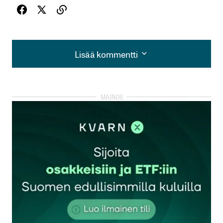
Lisää kommentti
Lisää kommentti
kirjautua
sisään
rekisteröityä
Sähköpostiosoitettasi ei julkaista.
Pakolliset
kentät on merkitty
*