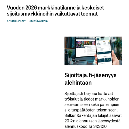
Vuoden 2026 markkinatilanne ja keskeiset
sijoitusmarkkinoihin vaikuttavat teemat
KAUPALLINEN YHTEISTYÖ
KVARN X
Sijoittaja.fi-jäsenyys
alehintaan
Sijoittaja.fi tarjoaa kattavat
työkalut ja tiedot markkinoiden
seuraamiseen sekä parempien
sijoituspäätösten tekemiseen.
SalkunRakentajan lukijat saavat
20 %:n alennuksen jäsenyydestä
alennuskoodilla SRSI20