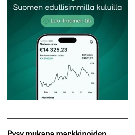
Sähköpostiosoitettasi ei julkaista.
Pakolliset
kentät on merkitty
*
Kommentti
*
Nimesi tai nimimerkkisi
*
Sähköpostiosoitteesi
*
Tilaa SalkunRakentajan uutiskirje
Pysy mukana markkinoiden