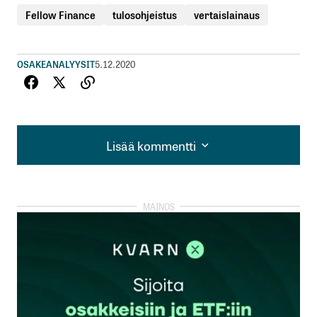
Fellow Finance
tulosohjeistus
vertaislainaus
OSAKEANALYYSIT
5.12.2020
Lisää kommentti
Lisää kommentti
kirjautua
sisään
rekisteröityä