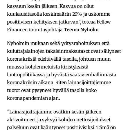
kasvuun kesän jälkeen. Kasvua on ollut
kuukausitasolla keskimäärin 20% ja uskomme
positiivisen kehityksen jatkuvan”, toteaa Fellow
Financen toimitusjohtaja
Teemu Nyholm
.
Nyholmin mukaan sekä yritysrahoituksen että
kuluttajalainojen takaisinmaksutasot ovat säilyneet
koronakriisiä edeltävällä tasolla, johtuen muun
muassa kohdennetuista kiristyksistä
luottopolitiikassa ja hyvästä saatavienhallinnasta
koronakriisin aikana. Siten lainasijoittajiemme
tuotot ovat pysyneet hyvällä tasolla koko
koronapandemian ajan.
”Lainasijoittajamme ovatkin kesän jälkeen
aktivoituneet ja syksyä kohden nettosijoitukset
palveluun ovat kääntyneet positiivisiksi. Tämä on