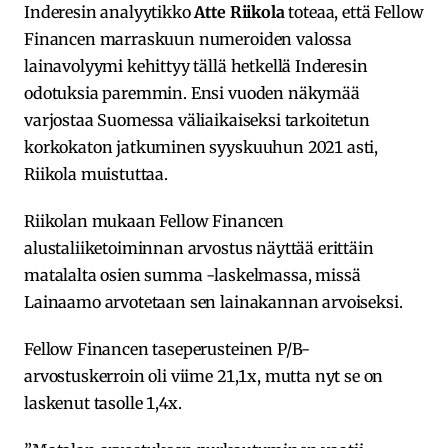
Inderesin analyytikko
Atte Riikola
toteaa, että Fellow
Financen marraskuun numeroiden valossa
lainavolyymi kehittyy tällä hetkellä Inderesin
odotuksia paremmin. Ensi vuoden näkymää
varjostaa Suomessa väliaikaiseksi tarkoitetun
korkokaton jatkuminen syyskuuhun 2021 asti,
Riikola muistuttaa.
Riikolan mukaan Fellow Financen
alustaliiketoiminnan arvostus näyttää erittäin
matalalta osien summa -laskelmassa, missä
Lainaamo arvotetaan sen lainakannan arvoiseksi.
Fellow Financen taseperusteinen P/B-
arvostuskerroin oli viime 21,1x, mutta nyt se on
laskenut tasolle 1,4x.