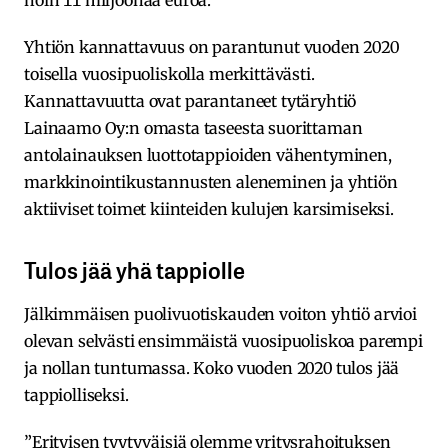
noin 11 miljoonaa euroa.
Yhtiön kannattavuus on parantunut vuoden 2020
toisella vuosipuoliskolla merkittävästi.
Kannattavuutta ovat parantaneet tytäryhtiö
Lainaamo Oy:n omasta taseesta suorittaman
antolainauksen luottotappioiden vähentyminen,
markkinointikustannusten aleneminen ja yhtiön
aktiiviset toimet kiinteiden kulujen karsimiseksi.
Tulos jää yhä tappiolle
Jälkimmäisen puolivuotiskauden voiton yhtiö arvioi
olevan selvästi ensimmäistä vuosipuoliskoa parempi
ja nollan tuntumassa. Koko vuoden 2020 tulos jää
tappiolliseksi.
”Erityisen tyytyväisiä olemme yritysrahoituksen