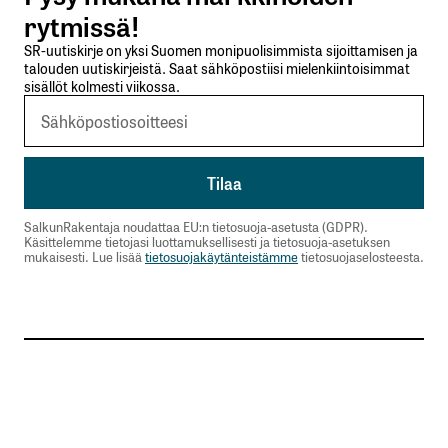
Lähetä kommentti
rytmissä!
SR-uutiskirje on yksi Suomen monipuolisimmista sijoittamisen ja
talouden uutiskirjeistä. Saat sähköpostiisi mielenkiintoisimmat
sisällöt kolmesti viikossa.
SalkunRakentaja noudattaa EU:n tietosuoja-asetusta (GDPR).
Käsittelemme tietojasi luottamuksellisesti ja tietosuoja-asetuksen
mukaisesti. Lue lisää
tietosuojakäytänteistämme
tietosuojaselosteesta.