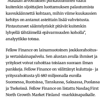
”Matalan arvostuksen purkautuminen vaatii
kuitenkin sijoittajien luottamuksen palautumista
kasvukäännettä kohtaan, mihin viime kuukausien
kehitys on antanut asteittain lisää vahvistusta.
Pintautuneet sääntelyriskit pitävät kuitenkin
lyhyellä tähtäimellä epävarmuuden koholla”,
analyytikko toteaa.
Fellow Finance on lainamuotoinen joukkorahoitus-
ja vertaislainapalvelu. Sen alustan avulla ihmiset ja
yritykset voivat rahoittaa toisiaan suoraan ilman
pankkeja. Fellow Finance on välittänyt kuluttaja- ja
yritysrahoitusta yli 680 miljoonalla eurolla
Suomessa, Ruotsissa, Tanskassa, Saksassa, Puolassa
ja Tsekeissä. Fellow Finance on listattu Nasdaq First
North Growth Market Finland -markkinapaikalle.