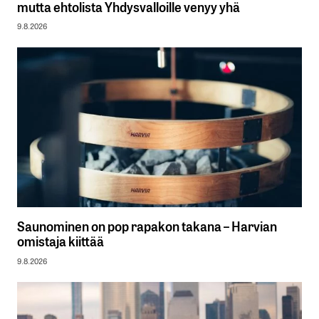
mutta ehtolista Yhdysvalloille venyy yhä
9.8.2026
Saunominen on pop rapakon takana – Harvian
omistaja kiittää
9.8.2026