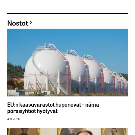
Nostot
EU:n kaasuvarastot hupenevat – nämä
pörssiyhtiöt hyötyvät
4.8.2026