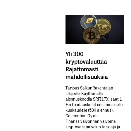
Yli 300
kryptovaluuttaa -
Rajattomasti
mahdollisuuksia
Tarjous SalkunRakentajan
lukijoille: Käyttämällä​ ​
alennuskoodia​ ​SRFI17X,​ ​saat​ ​1
%:n treidauskulut​ ​ensimmäiselle​ ​
kuukaudelle​ ​(50%​ ​alennus).
Coinmotion Oy on
Finanssivalvonnan valvoma
kryptovarapalvelun tarjoaja ja