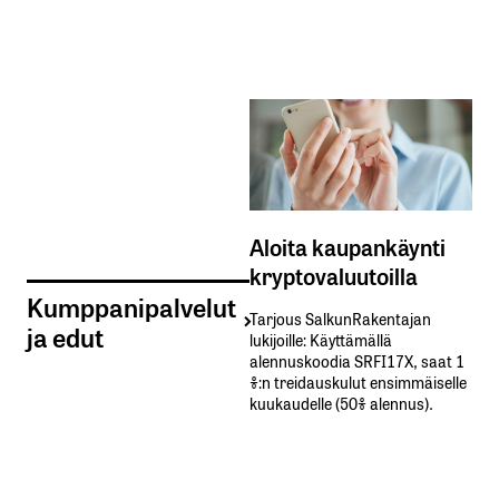
Aloita kaupankäynti
kryptovaluutoilla
Kumppanipalvelut
Tarjous SalkunRakentajan
ja edut
lukijoille: Käyttämällä​ ​
alennuskoodia​ ​SRFI17X,​ ​saat​ ​1
%:n treidauskulut​ ​ensimmäiselle​ ​
kuukaudelle​ ​(50%​ ​alennus).