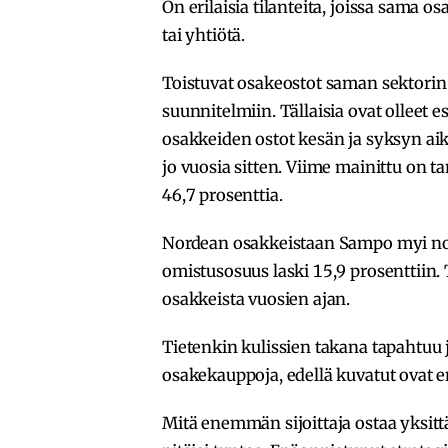
On erilaisia tilanteita, joissa sama os
tai yhtiötä.
Toistuvat osakeostot saman sektorin y
suunnitelmiin. Tällaisia ovat olleet 
osakkeiden ostot kesän ja syksyn a
jo vuosia sitten. Viime mainittu on 
46,7 prosenttia.
Nordean osakkeistaan Sampo myi noi
omistusosuus laski 15,9 prosenttiin
osakkeista vuosien ajan.
Tietenkin kulissien takana tapahtuu ja
osakekauppoja, edellä kuvatut ovat 
Mitä enemmän sijoittaja ostaa yksitt