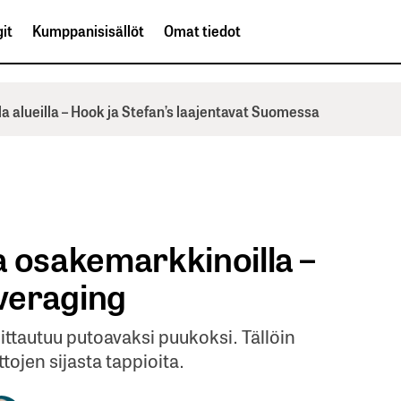
it
Kumppanisisällöt
Omat tiedot
la alueilla – Hook ja Stefan’s laajentavat Suomessa
a osakemarkkinoilla –
averaging
oittautuu putoavaksi puukoksi. Tällöin
tojen sijasta tappioita.