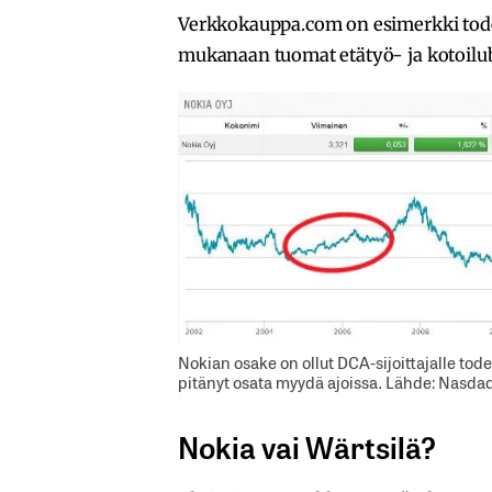
Verkkokauppa.com on esimerkki todel
mukanaan tuomat etätyö- ja kotoilub
Nokian osake on ollut DCA-sijoittajalle tode
pitänyt osata myydä ajoissa. Lähde: Nasda
Nokia vai Wärtsilä?