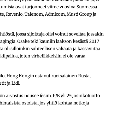
stumisia ovat tarjonneet viime vuosina Suomessa
ste, Revenio, Talenom, Admicom, Musti Group ja
östä, jossa sijoittaja olisi voinut soveltaa jossakin
eragingia. Osake teki kauniin laakson kesästä 2017
 oli silloinkin suhteellisen vakaata ja kassavirtaa
lpailua, joten virheliikkeisiin ei ole varaa
uilo, Hong Kongin ostanut ruotsalainen Rusta,
it ja Lidl.
n arvostus nousee (esim. P/E yli 25, osinkotuotto
ihintaisista ostoista, jos yhtiö kohtaa notkoja