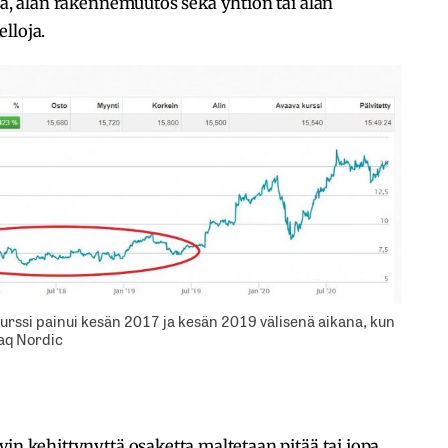
gia, alan rakennemuutos sekä yhtiön tai alan
lloja.
 Kurssi painui kesän 2017 ja kesän 2019 välisenä aikana, kun
daq Nordic
vin kehittynyttä osaketta maltetaan pitää tai jopa