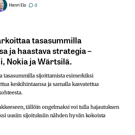
Henri Elo
0
arkoittaa tasasummilla
sa ja haastava strategia –
 Nokia ja Wärtsilä.
aa tasasummilla sijoittamista esimerkiksi
sattua keskihintaansa ja samalla kasvatettua
kohteesta.
sakkeeseen, tällöin ongelmaksi voi tulla hajautuksen
miiksi uusiin sijoituksiin nähden hyvän kokoista