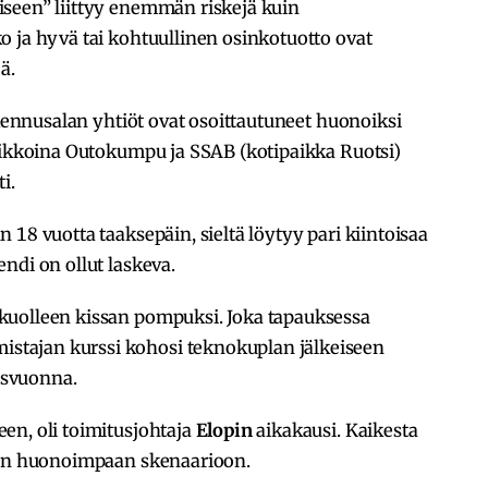
seen” liittyy enemmän riskejä kuin
 ja hyvä tai kohtuullinen osinkotuotto ovat
ä.
akennusalan yhtiöt ovat osoittautuneet huonoiksi
viikkoina Outokumpu ja SSAB (kotipaikka Ruotsi)
i.
18 vuotta taaksepäin, sieltä löytyy pari kiintoisaa
ndi on ollut laskeva.
kuolleen kissan pompuksi. Joka tapauksessa
tajan kurssi kohosi teknokuplan jälkeiseen
usvuonna.
en, oli toimitusjohtaja
Elopin
aikakausi. Kaikesta
ihen huonoimpaan skenaarioon.