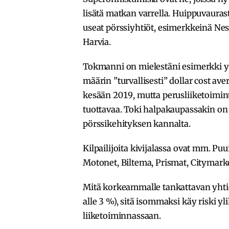
lisätä matkan varrella. Huippuvaura
useat pörssiyhtiöt, esimerkkeinä Ne
Harvia.
Tokmanni on mielestäni esimerkki yhti
määrin ”turvallisesti” dollar cost av
kesään 2019, mutta perusliiketoiminta
tuottavaa. Toki halpakaupassakin on ki
pörssikehityksen kannalta.
Kilpailijoita kivijalassa ovat mm. Pu
Motonet, Biltema, Prismat, Citymarket
Mitä korkeammalle tankattavan yhtiö
alle 3 %), sitä isommaksi käy riski yl
liiketoiminnassaan.