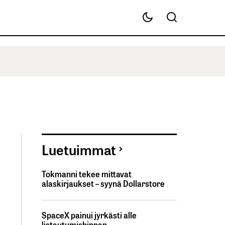
Luetuimmat
Tokmanni tekee mittavat
alaskirjaukset – syynä Dollarstore
SpaceX painui jyrkästi alle
listautumishinnan