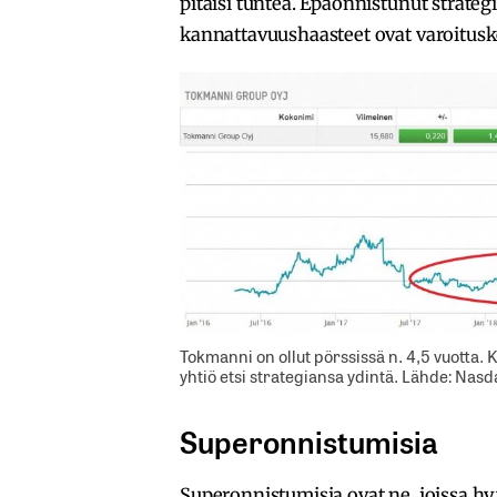
pitäisi tuntea. Epäonnistunut strate
kannattavuushaasteet ovat varoituske
Tokmanni on ollut pörssissä n. 4,5 vuotta.
yhtiö etsi strategiansa ydintä. Lähde: Nas
Superonnistumisia
Superonnistumisia ovat ne, joissa hy