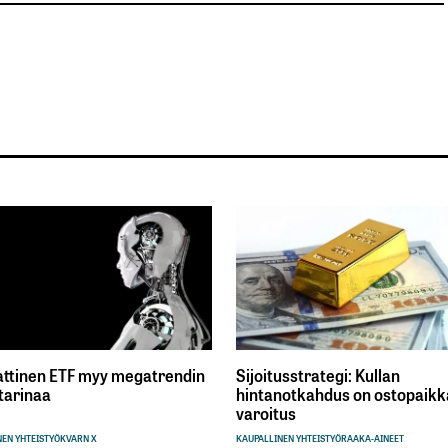
ttinen ETF myy megatrendin
Sijoitusstrategi: Kullan
tarinaa
hintanotkahdus on ostopaikka
varoitus
EN YHTEISTYÖ
KVARN X
KAUPALLINEN YHTEISTYÖ
RAAKA-AINEET