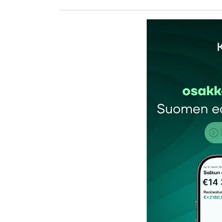
kirj
Sähköpostiosoitettasi ei julkaista.
Pakollis
Kommentti
*
Nimesi tai nimimerkkisi
*
Tilaa SalkunRakentajan uutiskirje