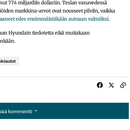
nut 774 miljardiin dollariin. Teslan vanavedessä
den markkina-arvot ovat nousseet pilviin, vaikka
lä saaneet edes ensimmäistäkään autoaan valmiiksi
.
an Hyundain tiedotetta eikä muitakaan
tenkään.
hköautot
isää kommentti
isää kommentti