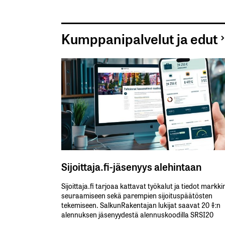
Kumppanipalvelut ja edut
Sijoittaja.fi-jäsenyys alehintaan
Sijoittaja.fi tarjoaa kattavat työkalut ja tiedot markk
seuraamiseen sekä parempien sijoituspäätösten
tekemiseen. SalkunRakentajan lukijat saavat 20 %:n
alennuksen jäsenyydestä alennuskoodilla SRSI20