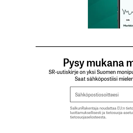
Lähetä kommentti
Pysy mukana m
SR-uutiskirje on yksi Suomen monipuo
Saat sähköpostiisi mielen
SalkunRakentaja noudattaa EU:n tieto
luottamuksellisesti ja tietosuoja-aset
tietosuojaselosteesta.