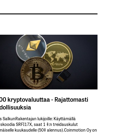
300 kryptovaluuttaa - Rajattomasti
ollisuuksia
s SalkunRakentajan lukijoille: Käyttämällä​ ​
koodia​ ​SRFI17X,​ ​saat​ ​1 %:n treidauskulut​ ​
äiselle​ ​kuukaudelle​ ​(50%​ ​alennus).Coinmotion Oy on