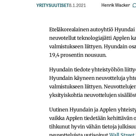
Henrik Wacker
YRITYSUUTISET
8.1.2021
Eteläkorealainen autoyhtiö Hyundai i
neuvotellut teknologiajätti Applen k
valmistukseen liittyen. Hyundain osa
19,4 prosentin nousuun.
Hyundain tiedote yhteistyöhön liittye
Hyundain käyneen neuvotteluja yhte
valmistukseen liittyen. Neuvottelujen
yksityiskohtia neuvottelujen sisällös
Uutinen Hyundain ja Applen yhteistyö
vaikka Applen tiedetään kehittävän 
tihkunut hyvin vähän tietoja julkis
neuvotteluista uutisoinut
Wall Street