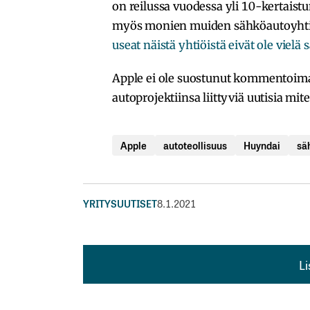
on reilussa vuodessa yli 10-kertaistu
myös monien muiden sähköautoyhtiöi
useat näistä yhtiöistä eivät ole vie
Apple ei ole suostunut kommentoima
autoprojektiinsa liittyviä uutisia mi
Apple
autoteollisuus
Huyndai
sä
YRITYSUUTISET
8.1.2021
L
L