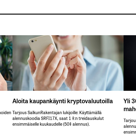
Aloita kaupankäynti kryptovaluutoilla
Yli 
mahd
inoiden
Tarjous SalkunRakentajan lukijoille: Käyttämällä​ ​
alennuskoodia​ ​SRFI17X,​ ​saat​ ​1 %:n treidauskulut​ ​
Tarjou
ensimmäiselle​ ​kuukaudelle​ ​(50%​ ​alennus).
alennus
ensimm