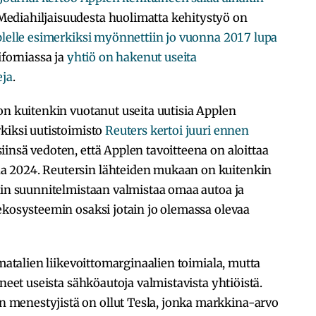
ediahiljaisuudesta huolimatta kehitystyö on
lelle esimerkiksi myönnettiin jo vuonna 2017 lupa
iforniassa ja
yhtiö on hakenut useita
eja
.
on kuitenkin vuotanut useita uutisia Applen
kiksi uutistoimisto
Reuters kertoi juuri ennen
insä vedoten, että Applen tavoitteena on aloittaa
 2024. Reutersin lähteiden mukaan on kuitenkin
kin suunnitelmistaan valmistaa omaa autoa ja
ekosysteemin osaksi jotain jo olemassa olevaa
 matalien liikevoittomarginaalien toimiala, mutta
uneet useista sähköautoja valmistavista yhtiöistä.
menestyjistä on ollut Tesla, jonka markkina-arvo