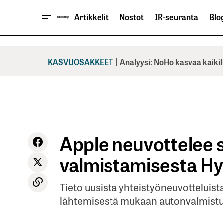
Artikkelit
Nostot
IR-seuranta
Blog
|
KASVUOSAKKEET
Analyysi: NoHo kasvaa kaikil
Apple neuvottelee 
valmistamisesta H
Tieto uusista yhteistyöneuvotteluist
lähtemisestä mukaan autonvalmist