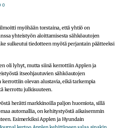
0
lmoitti myöhään torstaina, että yhtiö on
anssa yhteistyön aloittamisesta sähköautojen
ke sulkeutui tiedotteen myötä perjantain päätteeksi
n oli lyhyt, mutta siinä kerrottiin Applen ja
istyöstä itseohjautuvien sähköautojen
 kerrottiin olevan alustavia, eikä tarkempia
tä kerrottu julkisuuteen.
stä herätti markkinoilla paljon huomiota, sillä
omaa automallia, on kehitystyöstä aikaisemmin
uuteen. Esimerkiksi Applen ja Hyundain
 Journal kertoo Applen kehittäneen salaa ainakin