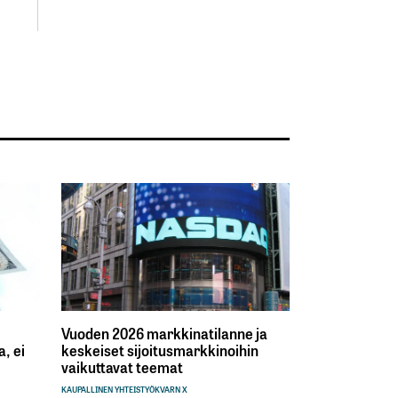
Vuoden 2026 markkinatilanne ja
, ei
keskeiset sijoitusmarkkinoihin
vaikuttavat teemat
KAUPALLINEN YHTEISTYÖ
KVARN X