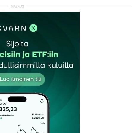
autua sisään
rekisteröityä
et kentät on merkitty
*
Sähköpostiosoitteesi
*