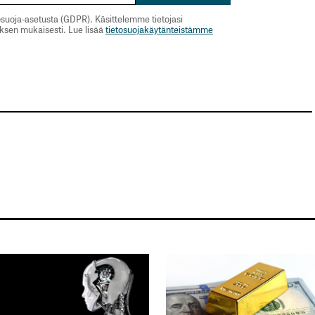
suoja-asetusta (GDPR). Käsittelemme tietojasi
uksen mukaisesti. Lue lisää
tietosuojakäytänteistämme