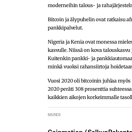
moderneihin talous- ja rahajärjestel
Bitcoin ja älypuhelin ovat ratkaisu a
pankkipalvelut.
Nigeria ja Kenia ovat monessa miele
kasvulle. Niissä on kova talouskasvu 
Kuitenkin pankki- ja pankkiautomaat
minkä vuoksi rahansiirtoja hoidetaan
Vuosi 2020 oli bitcoinin juhlaa myös
2020 peräti 308 prosenttia suhteessa
kaikkien aikojen korkeimmalle tasol
MAINOS
Coinmotion​ / ​SalkunRakentaja