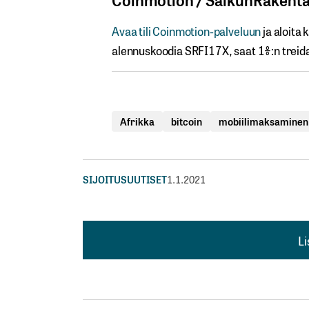
Avaa​ ​tili​ ​Coinmotion-palveluun
ja aloita 
alennuskoodia​ ​SRFI17X,​ ​saat​ ​1%:n treida
Afrikka
bitcoin
mobiilimaksaminen
SIJOITUSUUTISET
1.1.2021
L
L
kirj