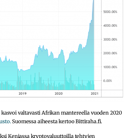
ö kasvoi valtavasti Afrikan mantereella vuoden 2020
usto.
Suomessa aiheesta kertoo Bittiraha.fi.
i Keniassa kryptovaluuttoilla tehtyjen