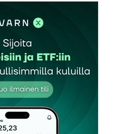
et kentät on merkitty
*
Sähköpostiosoitteesi
*