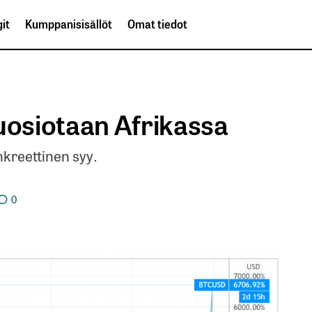
it
Kumppanisisällöt
Omat tiedot
uosiotaan Afrikassa
nkreettinen syy.
0