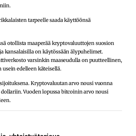
miin.
frikkalaisten tarpeelle saada käyttöönsä
ssä otollista maaperää kryptovaluuttojen suosion
ja kansalaisilla on käytössään älypuhelimet.
tiverkosto varsinkin maaseudulla on puutteellinen,
 usein edelleen käteisellä.
 sijoituksena. Kryptovaluutan arvo nousi vuonna
 dollariin. Vuoden lopussa bitcoinin arvo nousi
leen.
 ​-​​yhteistyötarjous