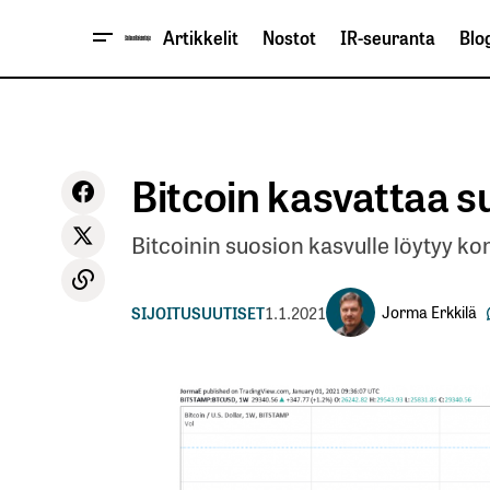
Artikkelit
Nostot
IR-seuranta
Blog
Bitcoin kasvattaa s
Bitcoinin suosion kasvulle löytyy ko
Jorma Erkkilä
SIJOITUSUUTISET
1.1.2021