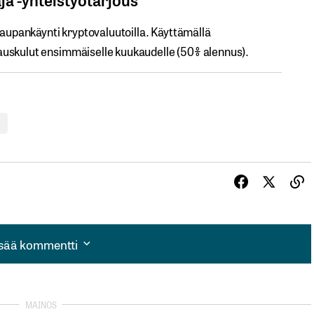
kaupankäynti kryptovaluutoilla.​ ​Käyttämällä​ ​
uskulut​ ​ensimmäiselle​ ​kuukaudelle​ ​(50%​ ​alennus).
isää kommentti
isää kommentti
autua sisään
rekisteröityä