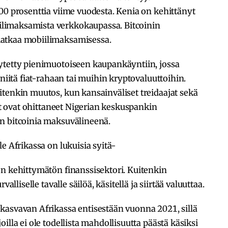
00 prosenttia viime vuodesta. Kenia on kehittänyt
limaksamista verkkokaupassa. Bitcoinin
atkaa mobiilimaksamisessa.
ytetty pienimuotoiseen kaupankäyntiin, jossa
 niitä fiat-rahaan tai muihin kryptovaluuttoihin.
tenkin muutos, kun kansainväliset treidaajat sekä
jat ovat ohittaneet Nigerian keskuspankin
n bitcoinia maksuvälineenä.
e Afrikassa on lukuisia syitä-
on kehittymätön finanssisektori. Kuitenkin
alliselle tavalle säilöä, käsitellä ja siirtää valuuttaa.
kasvavan Afrikassa entisestään vuonna 2021, sillä
illa ei ole todellista mahdollisuutta päästä käsiksi