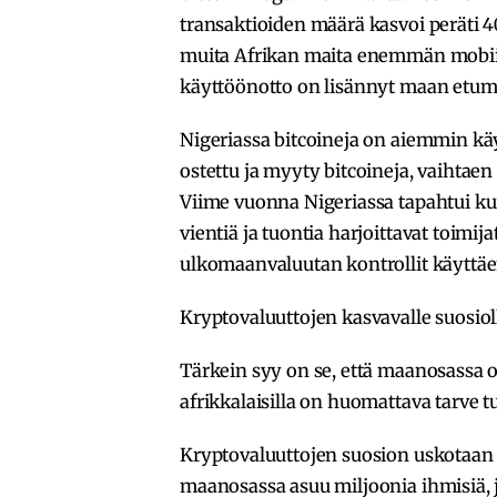
transaktioiden määrä kasvoi peräti 4
muita Afrikan maita enemmän mobii
käyttöönotto on lisännyt maan etum
Nigeriassa bitcoineja on aiemmin kä
ostettu ja myyty bitcoineja, vaihtaen
Viime vuonna Nigeriassa tapahtui kui
vientiä ja tuontia harjoittavat toimi
ulkomaanvaluutan kontrollit käyttäe
Kryptovaluuttojen kasvavalle suosioll
Tärkein syy on se, että maanosassa 
afrikkalaisilla on huomattava tarve turv
Kryptovaluuttojen suosion uskotaan 
maanosassa asuu miljoonia ihmisiä, jo