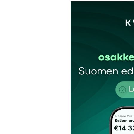
Sähköpostiosoitettasi ei julkaista.
Pakollis
Kommentti
*
Nimesi tai nimimerkkisi
*
Tilaa SalkunRakentajan uutiskirje
Lähetä kommentti