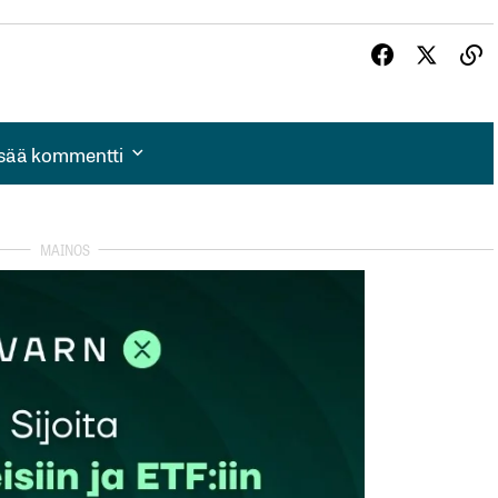
isää kommentti
isää kommentti
autua sisään
rekisteröityä
et kentät on merkitty
*