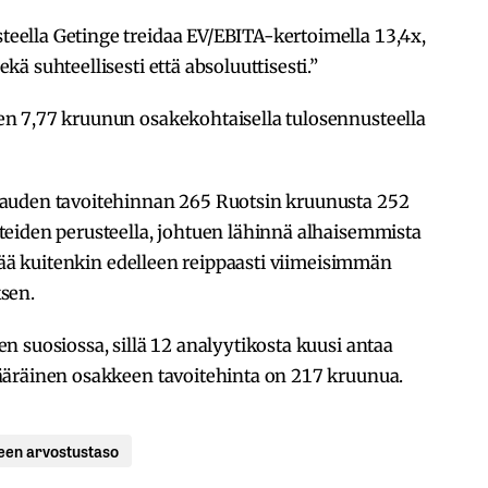
ella Getinge treidaa EV/EBITA-kertoimella 13,4x,
 suhteellisesti että absoluuttisesti.”
n 7,77 kruunun osakekohtaisella tulosennusteella
auden tavoitehinnan 265 Ruotsin kruunusta 252
eiden perusteella, johtuen lähinnä alhaisemmista
ttää kuitenkin edelleen reippaasti viimeisimmän
sen.
 suosiossa, sillä 12 analyytikosta kuusi antaa
ääräinen osakkeen tavoitehinta on 217 kruunua.
een arvostustaso