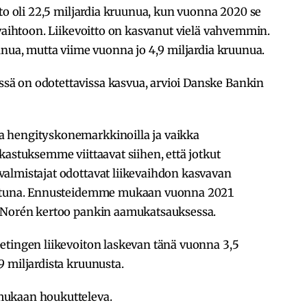
hto oli 22,5 miljardia kruunua, kun vuonna 2020 se
evaihtoon. Liikevoitto on kasvanut vielä vahvemmin.
unua, mutta viime vuonna jo 4,9 miljardia kruunua.
ä on odotettavissa kasvua, arvioi Danske Bankin
 hengityskonemarkkinoilla ja vaikka
kastuksemme viittaavat siihen, että jotkut
almistajat odottavat liikevaihdon kasvavan
rattuna. Ennusteidemme mukaan vuonna 2021
, Norén kertoo pankin aamukatsauksessa.
etingen liikevoiton laskevan tänä vuonna 3,5
 miljardista kruunusta.
mukaan houkutteleva.