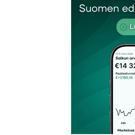
Nimesi tai nimimerkkisi
*
Tilaa SalkunRakentajan uutiskirje
Lähetä kommentti