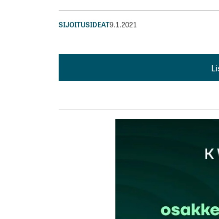
SIJOITUSIDEAT
9.1.2021
L
L
kirj
Sähköpostiosoitettasi ei julkaista.
Pakollis
Kommentti
*