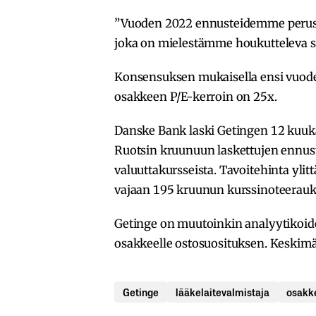
”Vuoden 2022 ennusteidemme peruste
joka on mielestämme houkutteleva sekä
Konsensuksen mukaisella ensi vuode
osakkeen P/E-kerroin on 25x.
Danske Bank laski Getingen 12 kuuk
Ruotsin kruunuun laskettujen ennust
valuuttakursseista. Tavoitehinta yli
vajaan 195 kruunun kurssinoteerauk
Getinge on muutoinkin analyytikoiden
osakkeelle ostosuosituksen. Keskim
Getinge
lääkelaitevalmistaja
osakk