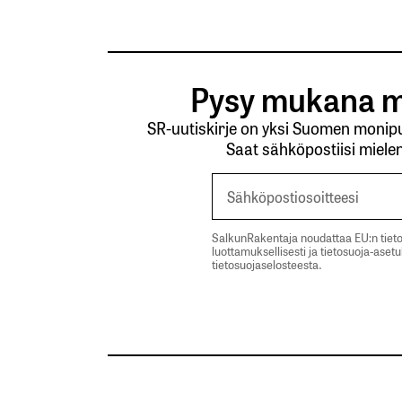
Pysy mukana m
SR-uutiskirje on yksi Suomen monipuo
Saat sähköpostiisi mielen
SalkunRakentaja noudattaa EU:n tieto
luottamuksellisesti ja tietosuoja-aset
tietosuojaselosteesta.