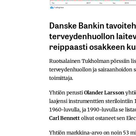
Danske Bankin tavoiteh
terveydenhuollon laitev
reippaasti osakkeen k
Ruotsalainen Tukholman pörssiin li
terveydenhuollon ja sairaanhoidon se
toimittaja.
Yhtiön perusti
Olander Larsson
yhti
laajensi instrumenttien sterilointiin 
1960-luvulla, ja 1990-luvulla se list
Carl Bennett
olivat ostaneet sen Ele
Yhtiön markkina-arvo on noin 53 mil