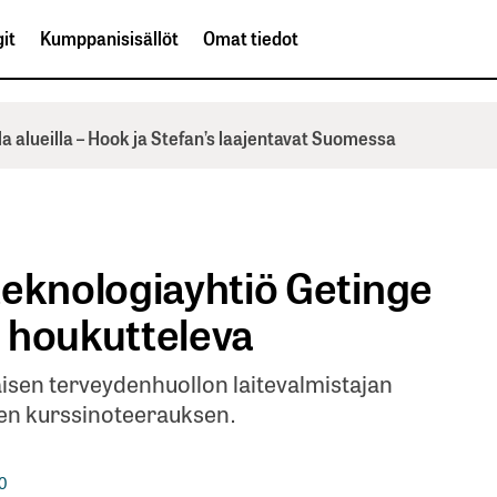
it
Kumppanisisällöt
Omat tiedot
la alueilla – Hook ja Stefan’s laajentavat Suomessa
teknologiayhtiö Getinge
 houkutteleva
isen terveydenhuollon laitevalmistajan
een kurssinoteerauksen.
0