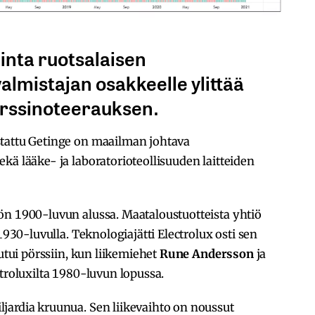
inta ruotsalaisen
almistajan osakkeelle ylittää
urssinoteerauksen.
stattu Getinge on maailman johtava
kä lääke- ja laboratorioteollisuuden laitteiden
ön 1900-luvun alussa. Maataloustuotteista yhtiö
1930-luvulla. Teknologiajätti Electrolux osti sen
autui pörssiin, kun liikemiehet
Rune Andersson
ja
ctroluxilta 1980-luvun lopussa.
jardia kruunua. Sen liikevaihto on noussut