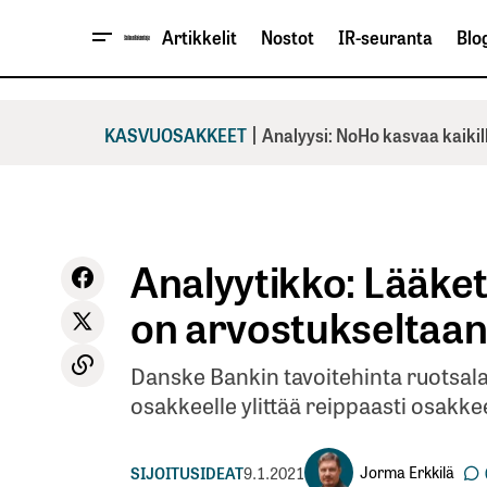
Artikkelit
Nostot
IR-seuranta
Blog
|
KASVUOSAKKEET
Analyysi: NoHo kasvaa kaikil
Analyytikko: Lääke
on arvostukseltaan
Danske Bankin tavoitehinta ruotsala
osakkeelle ylittää reippaasti osakk
Jorma Erkkilä
SIJOITUSIDEAT
9.1.2021