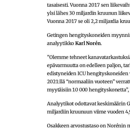
tasaisesti. Vuonna 2017 sen liikevai
ylsi lähes 30 miljardin kruunun liik
Vuonna 2017 se oli 2,2 miljardia kru
Getingen hengityskoneiden myynniss
analyytikko
Karl Norén
.
”Olemme tehneet kanavatarkastuksia
epävarmuutta on edelleen paljon, tar
edistyneiden ICU hengityskoneiden v
2021:llä “normaaliin vuoteen” ver
myytäisiin 10 000 hengityskonetta”
Analyytikot odottavat keskimäärin G
miljardiin kruunuun viime vuoden 4,9
Osakkeen arvostustaso on Norénin 