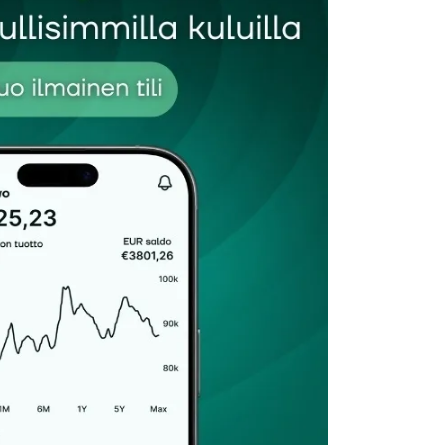
Sähköpostiosoitteesi
*