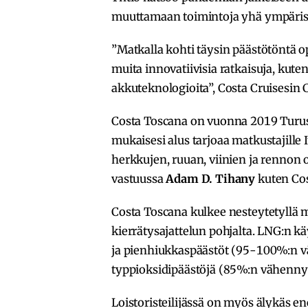
muuttamaan toimintoja yhä ympäris
”Matkalla kohti täysin päästötöntä
muita innovatiivisia ratkaisuja, kuten
akkuteknologioita”, Costa Cruisesin
Costa Toscana on vuonna 2019 Turus
mukaisesi alus tarjoaa matkustajille 
herkkujen, ruuan, viinien ja rennon 
vastuussa
Adam D. Tihany
kuten Cos
Costa Toscana kulkee nesteytetyllä m
kierrätysajattelun pohjalta. LNG:n k
ja pienhiukkaspäästöt (95-100%:n v
typpioksidipäästöjä (85%:n vähennys
Loistoristeilijässä on myös älykäs en