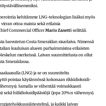
töystävällisemmiksi.
 operointia kehitämme LNG-teknologian lisäksi myös
 virran ottoa maista sekä erilaisia
 Chief Commercial Officer
Mario Zanetti
selittää.
ta luovutetun Costa Smeraldan sisarlaiva. Nimensä
Italian kuuluisan alueen parhaimmistoa erilaisten
oleskelun merkeissä. Laivan suunnittelusta on ollut
ta Smeraldassa.
aakaasulla (LNG) ja se on suunniteltu
äyttö poistaa käytännössä kokonaan rikkidioksidi-
ähennys). Samalla se vähentää voimakkaasti
) sekä hiilidioksidipäästöjä (jopa 20%:n vähennys).
ergiatehokkuusjärjestelmä, ja kaikki laivan