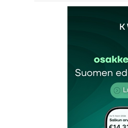
Sähköpostiosoitettasi ei julkaista.
Pakollis
Kommentti
*
Nimesi tai nimimerkkisi
*
Tilaa SalkunRakentajan uutiskirje
Lähetä kommentti