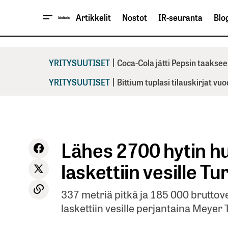
Artikkelit
Nostot
IR-seuranta
Blog
|
YRITYSUUTISET
Coca-Cola jätti Pepsin taaksee
|
YRITYSUUTISET
Bittium tuplasi tilauskirjat vu
Lähes 2700 hytin hul
laskettiin vesille T
337 metriä pitkä ja 185 000 bruttov
laskettiin vesille perjantaina Meyer 