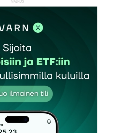
et kentät on merkitty
*
Sähköpostiosoitteesi
*