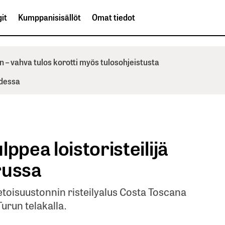
it
Kumppanisisällöt
Omat tiedot
n – vahva tulos korotti myös tulosohjeistusta
odessa
ppea loistoristeilijä
urussa
etoisuustonnin risteilyalus Costa Toscana
Turun telakalla.