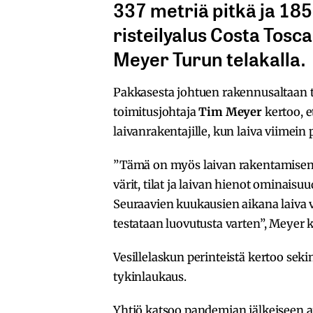
337 metriä pitkä ja 18
risteilyalus Costa Tosca
Meyer Turun telakalla.
Pakkasesta johtuen rakennusaltaan tä
toimitusjohtaja
Tim Meyer
kertoo, e
laivanrakentajille, kun laiva viimei
”Tämä on myös laivan rakentamisen 
värit, tilat ja laivan hienot ominaisu
Seuraavien kuukausien aikana laiva vi
testataan luovutusta varten”, Meyer k
Vesillelaskun perinteistä kertoo seki
tykinlaukaus.­
Yhtiö katsoo pandemian jälkeiseen ai