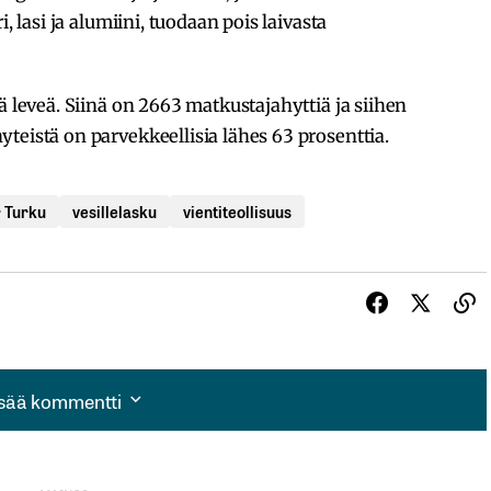
, lasi ja alumiini, tuodaan pois laivasta
ä leveä. Siinä on 2663 matkustajahyttiä ja siihen
teistä on parvekkeellisia lähes 63 prosenttia.
 Turku
vesillelasku
vientiteollisuus
isää kommentti
isää kommentti
autua sisään
rekisteröityä