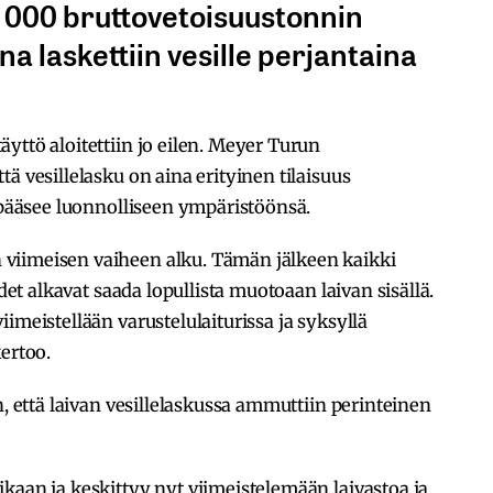
5 000 bruttovetoisuustonnin
na laskettiin vesille perjantaina
yttö aloitettiin jo eilen. Meyer Turun
ttä vesillelasku on aina erityinen tilaisuus
n pääsee luonnolliseen ympäristöönsä.
viimeisen vaiheen alku. Tämän jälkeen kaikki
udet alkavat saada lopullista muotoaan laivan sisällä.
imeistellään varustelulaiturissa ja syksyllä
ertoo.
n, että laivan vesillelaskussa ammuttiin perinteinen
kaan ja keskittyy nyt viimeistelemään laivastoa ja