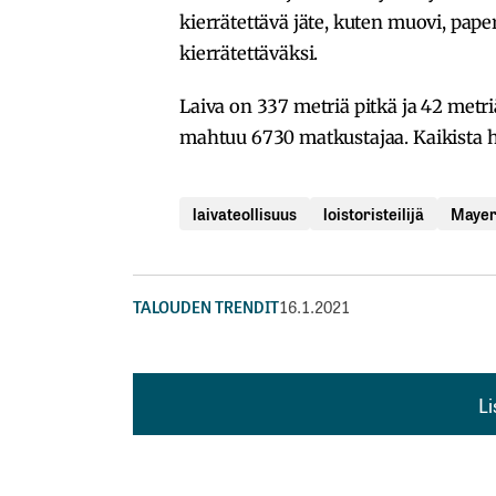
kierrätettävä jäte, kuten muovi, paperi
kierrätettäväksi.
Laiva on 337 metriä pitkä ja 42 metri
mahtuu 6730 matkustajaa. Kaikista hy
laivateollisuus
loistoristeilijä
Mayer
TALOUDEN TRENDIT
16.1.2021
L
L
kirj