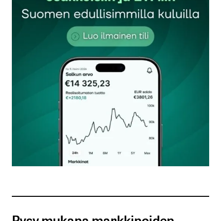
Sähköpostiosoitettasi ei julkaista.
Pakolliset
kentät on merkitty
*
Kommentti
*
Nimesi tai nimimerkkisi
*
Sähköpostiosoitteesi
*
Tilaa SalkunRakentajan uutiskirje
Pysy mukana markkinoiden