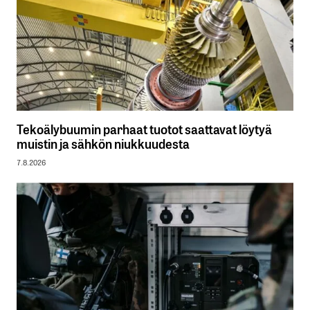
Tekoälybuumin parhaat tuotot saattavat löytyä
muistin ja sähkön niukkuudesta
7.8.2026