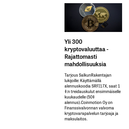
Yli 300
kryptovaluuttaa -
Rajattomasti
mahdollisuuksia
Tarjous SalkunRakentajan
lukijoille: Käyttämällä​ ​
alennuskoodia​ ​SRFI17X,​ ​saat​ ​1
%:n treidauskulut​ ​ensimmäiselle​ ​
kuukaudelle​ ​(50%​ ​
alennus).Coinmotion Oy on
Finanssivalvonnan valvoma
kryptovarapalvelun tarjoaja ja
maksulaitos.