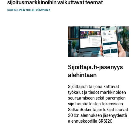
sijoitusmarkkinoihin vaikuttavat teemat
KAUPALLINEN YHTEISTYÖ
KVARN X
Sijoittaja.fi-jäsenyys
alehintaan
Sijoittaja.fi tarjoaa kattavat
työkalut ja tiedot markkinoiden
seuraamiseen sekä parempien
sijoituspäätösten tekemiseen.
SalkunRakentajan lukijat saavat
20 %:n alennuksen jäsenyydestä
alennuskoodilla SRSI20