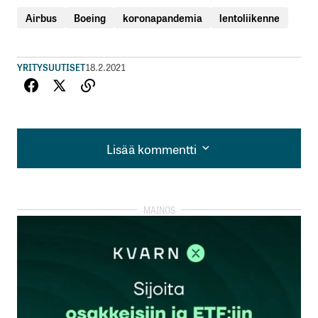
Airbus
Boeing
koronapandemia
lentoliikenne
YRITYSUUTISET
18.2.2021
Lisää kommentti
Lisää kommentti
kirjautua
sisään
rekisteröityä