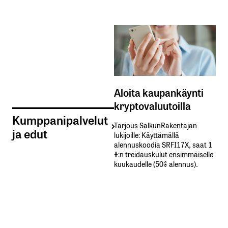
Aloita kaupankäynti
kryptovaluutoilla
Kumppanipalvelut
Tarjous SalkunRakentajan
ja edut
lukijoille: Käyttämällä​ ​
alennuskoodia​ ​SRFI17X,​ ​saat​ ​1
%:n treidauskulut​ ​ensimmäiselle​ ​
kuukaudelle​ ​(50%​ ​alennus).