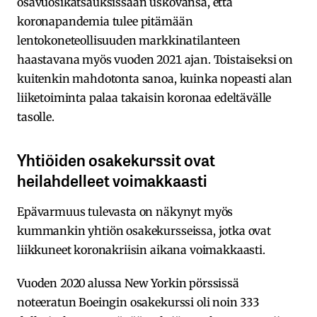
osavuosikatsauksissaan uskovansa, että
koronapandemia tulee pitämään
lentokoneteollisuuden markkinatilanteen
haastavana myös vuoden 2021 ajan. Toistaiseksi on
kuitenkin mahdotonta sanoa, kuinka nopeasti alan
liiketoiminta palaa takaisin koronaa edeltävälle
tasolle.
Yhtiöiden osakekurssit ovat
heilahdelleet voimakkaasti
Epävarmuus tulevasta on näkynyt myös
kummankin yhtiön osakekursseissa, jotka ovat
liikkuneet koronakriisin aikana voimakkaasti.
Vuoden 2020 alussa New Yorkin pörssissä
noteeratun Boeingin osakekurssi oli noin 333