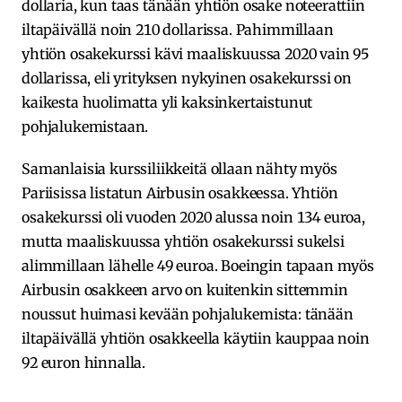
dollaria, kun taas tänään yhtiön osake noteerattiin
iltapäivällä noin 210 dollarissa. Pahimmillaan
yhtiön osakekurssi kävi maaliskuussa 2020 vain 95
dollarissa, eli yrityksen nykyinen osakekurssi on
kaikesta huolimatta yli kaksinkertaistunut
pohjalukemistaan.
Samanlaisia kurssiliikkeitä ollaan nähty myös
Pariisissa listatun Airbusin osakkeessa. Yhtiön
osakekurssi oli vuoden 2020 alussa noin 134 euroa,
mutta maaliskuussa yhtiön osakekurssi sukelsi
alimmillaan lähelle 49 euroa. Boeingin tapaan myös
Airbusin osakkeen arvo on kuitenkin sittemmin
noussut huimasi kevään pohjalukemista: tänään
iltapäivällä yhtiön osakkeella käytiin kauppaa noin
92 euron hinnalla.