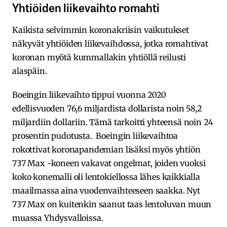
Yhtiöiden liikevaihto romahti
Kaikista selvimmin koronakriisin vaikutukset
näkyvät yhtiöiden liikevaihdossa, jotka romahtivat
koronan myötä kummallakin yhtiöllä reilusti
alaspäin.
Boeingin liikevaihto tippui vuonna 2020
edellisvuoden 76,6 miljardista dollarista noin 58,2
miljardiin dollariin. Tämä tarkoitti yhteensä noin 24
prosentin pudotusta. Boeingin liikevaihtoa
rokottivat koronapandemian lisäksi myös yhtiön
737 Max -koneen vakavat ongelmat, joiden vuoksi
koko konemalli oli lentokiellossa lähes kaikkialla
maailmassa aina vuodenvaihteeseen saakka. Nyt
737 Max on kuitenkin saanut taas lentoluvan muun
muassa Yhdysvalloissa.