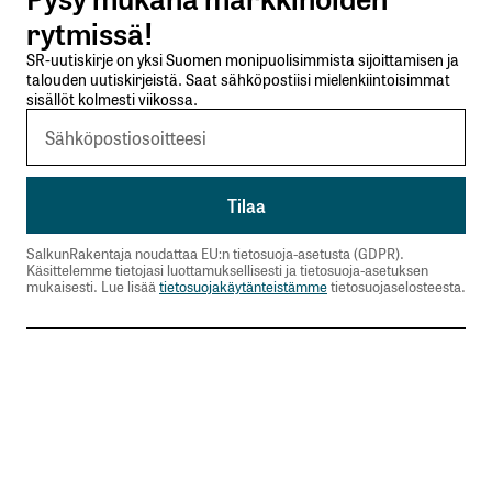
Lähetä kommentti
rytmissä!
SR-uutiskirje on yksi Suomen monipuolisimmista sijoittamisen ja
talouden uutiskirjeistä. Saat sähköpostiisi mielenkiintoisimmat
sisällöt kolmesti viikossa.
SalkunRakentaja noudattaa EU:n tietosuoja-asetusta (GDPR).
Käsittelemme tietojasi luottamuksellisesti ja tietosuoja-asetuksen
mukaisesti. Lue lisää
tietosuojakäytänteistämme
tietosuojaselosteesta.