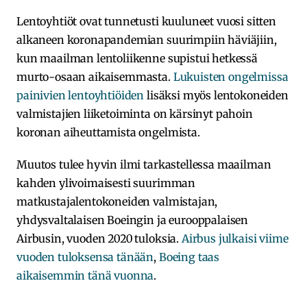
Lentoyhtiöt ovat tunnetusti kuuluneet vuosi sitten
alkaneen koronapandemian suurimpiin häviäjiin,
kun maailman lentoliikenne supistui hetkessä
murto-osaan aikaisemmasta.
Lukuisten ongelmissa
painivien lentoyhtiöiden
lisäksi myös lentokoneiden
valmistajien liiketoiminta on kärsinyt pahoin
koronan aiheuttamista ongelmista.
Muutos tulee hyvin ilmi tarkastellessa maailman
kahden ylivoimaisesti suurimman
matkustajalentokoneiden valmistajan,
yhdysvaltalaisen Boeingin ja eurooppalaisen
Airbusin, vuoden 2020 tuloksia.
Airbus julkaisi viime
vuoden tuloksensa tänään
,
Boeing taas
aikaisemmin tänä vuonna
.