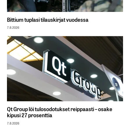
Bittium tuplasi tilauskirjat vuodessa
7.8.2026
Qt Group löi tulosodotukset reippaasti – osake
kipusi 27 prosenttia
7.8.2026