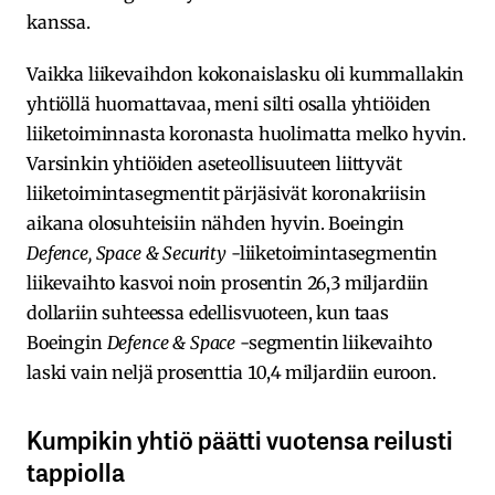
kanssa.
Vaikka liikevaihdon kokonaislasku oli kummallakin
yhtiöllä huomattavaa, meni silti osalla yhtiöiden
liiketoiminnasta koronasta huolimatta melko hyvin.
Varsinkin yhtiöiden aseteollisuuteen liittyvät
liiketoimintasegmentit pärjäsivät koronakriisin
aikana olosuhteisiin nähden hyvin. Boeingin
Defence, Space & Security
-liiketoimintasegmentin
liikevaihto kasvoi noin prosentin 26,3 miljardiin
dollariin suhteessa edellisvuoteen, kun taas
Boeingin
Defence & Space
-segmentin liikevaihto
laski vain neljä prosenttia 10,4 miljardiin euroon.
Kumpikin yhtiö päätti vuotensa reilusti
tappiolla