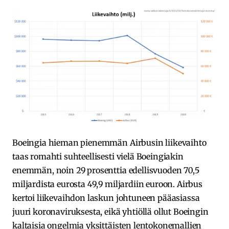
Boeingia hieman pienemmän Airbusin liikevaihto
taas romahti suhteellisesti vielä Boeingiakin
enemmän, noin 29 prosenttia edellisvuoden 70,5
miljardista eurosta 49,9 miljardiin euroon. Airbus
kertoi liikevaihdon laskun johtuneen pääasiassa
juuri koronaviruksesta, eikä yhtiöllä ollut Boeingin
kaltaisia ongelmia yksittäisten lentokonemallien