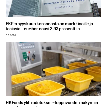
EKP:n syyskuun koronnosto on markkinoille jo
tosiasia – euribor nousi 2,93 prosenttiin
5.8.2026
HKFoods ylitti odotukset – loppuvuoden näkymiin