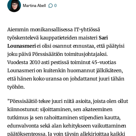
Martina Abell
0
Aiemmin monikansallisessa IT-yhtiössä
työskentelevä kauppatieteiden maisteri
Sari
Lounasmeri
ei olisi osannut ennustaa, että päätyisi
joku päivä Pörssisäätiön toimitusjohtajaksi.
Vuodesta 2010 asti pestissä toiminut 45-vuotias
Lounasmeri on kuitenkin huomannut jälkikäteen,
että hänen koko uransa on johdattanut juuri tähän
työhön.
”Pörssisäätiö tekee juuri niitä asioita, joista olen ollut
kiinnostunut: sijoittaminen, sen akateeminen
tutkimus ja sen rahoittaminen stipendien kautta,
edunvalvonta sekä alan kehitykseen vaikuttaminen
päätöksenteossa. Ja voin täysin allekirjoittaa kaikki