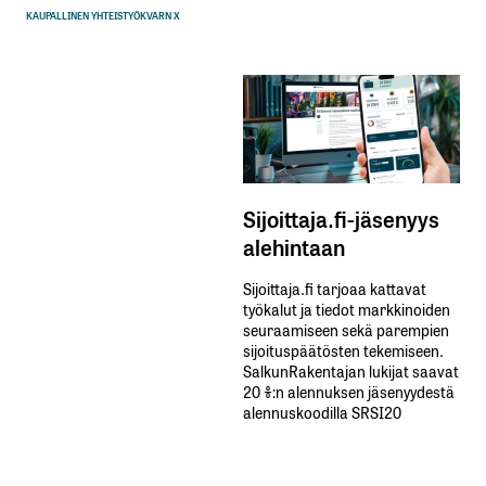
KAUPALLINEN YHTEISTYÖ
KVARN X
Sijoittaja.fi-jäsenyys
alehintaan
Sijoittaja.fi tarjoaa kattavat
työkalut ja tiedot markkinoiden
seuraamiseen sekä parempien
sijoituspäätösten tekemiseen.
SalkunRakentajan lukijat saavat
20 %:n alennuksen jäsenyydestä
alennuskoodilla SRSI20