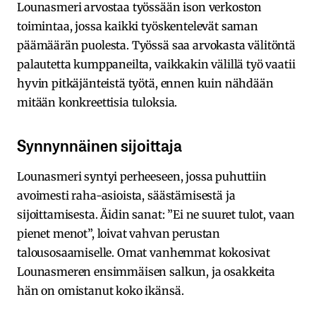
Lounasmeri arvostaa työssään ison verkoston
toimintaa, jossa kaikki työskentelevät saman
päämäärän puolesta. Työssä saa arvokasta välitöntä
palautetta kumppaneilta, vaikkakin välillä työ vaatii
hyvin pitkäjänteistä työtä, ennen kuin nähdään
mitään konkreettisia tuloksia.
Synnynnäinen sijoittaja
Lounasmeri syntyi perheeseen, jossa puhuttiin
avoimesti raha-asioista, säästämisestä ja
sijoittamisesta. Äidin sanat: ”Ei ne suuret tulot, vaan
pienet menot”, loivat vahvan perustan
talousosaamiselle. Omat vanhemmat kokosivat
Lounasmeren ensimmäisen salkun, ja osakkeita
hän on omistanut koko ikänsä.