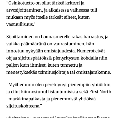
”Osinkotuotto on ollut tärkeä kriteeri ja
arvosijoittaminen, ja aikaisessa vaiheessa tuli
mukaan myös itselle tärkeät aiheet, kuten
vastuullisuus.”
Sijoittaminen on Lounasmerelle rakas harrastus, ja
vaikka päämääränä on vaurastuminen, hän
innostuu nykyään omistajuudesta. Numerot eivät
ohjaa sijoituspäätöksiä pienyritysten kohdalla niin
paljon kuin ihmiset, kuten tunnettu ja
menestyksekäs toimitusjohtaja tai omistajarakenne.
”Myöhemmin olen perehtynyt pienempiin yhtiöihin,
ja ollut kiinnostunut listautumisista sekä First North
-markkinapaikasta ja pienemmistä yhtiöistä
sijoituskohteena.”