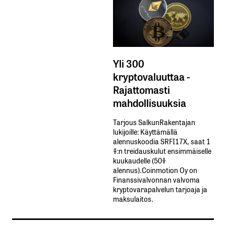
Yli 300
kryptovaluuttaa -
Rajattomasti
mahdollisuuksia
Tarjous SalkunRakentajan
lukijoille: Käyttämällä​ ​
alennuskoodia​ ​SRFI17X,​ ​saat​ ​1
%:n treidauskulut​ ​ensimmäiselle​ ​
kuukaudelle​ ​(50%​ ​
alennus).Coinmotion Oy on
Finanssivalvonnan valvoma
kryptovarapalvelun tarjoaja ja
maksulaitos.