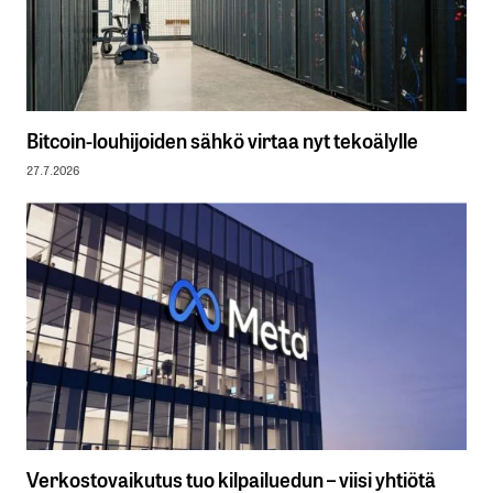
Bitcoin-louhijoiden sähkö virtaa nyt tekoälylle
27.7.2026
Verkostovaikutus tuo kilpailuedun – viisi yhtiötä