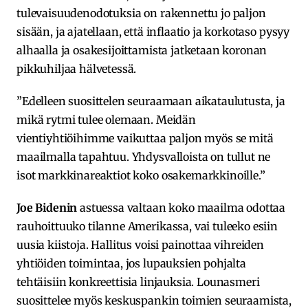
tulevaisuudenodotuksia on rakennettu jo paljon
sisään, ja ajatellaan, että inflaatio ja korkotaso pysyy
alhaalla ja osakesijoittamista jatketaan koronan
pikkuhiljaa hälvetessä.
”Edelleen suosittelen seuraamaan aikataulutusta, ja
mikä rytmi tulee olemaan. Meidän
vientiyhtiöihimme vaikuttaa paljon myös se mitä
maailmalla tapahtuu. Yhdysvalloista on tullut ne
isot markkinareaktiot koko osakemarkkinoille.”
Joe Bidenin
astuessa valtaan koko maailma odottaa
rauhoittuuko tilanne Amerikassa, vai tuleeko esiin
uusia kiistoja. Hallitus voisi painottaa vihreiden
yhtiöiden toimintaa, jos lupauksien pohjalta
tehtäisiin konkreettisia linjauksia. Lounasmeri
suosittelee myös keskuspankin toimien seuraamista,