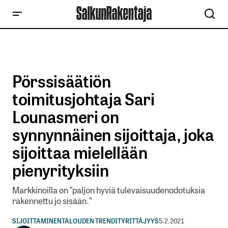
Pörssisäätiön
toimitusjohtaja Sari
Lounasmeri on
synnynnäinen sijoittaja, joka
sijoittaa mielellään
pienyrityksiin
Markkinoilla on ”paljon hyviä tulevaisuudenodotuksia
rakennettu jo sisään.”
SIJOITTAMINEN
TALOUDEN TRENDIT
YRITTÄJYYS
5.2.2021