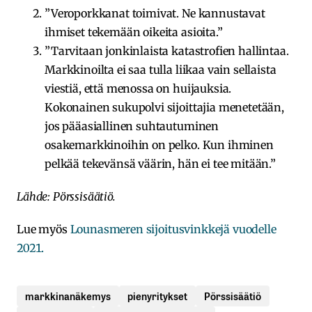
”Veroporkkanat toimivat. Ne kannustavat
ihmiset tekemään oikeita asioita.”
”Tarvitaan jonkinlaista katastrofien hallintaa.
Markkinoilta ei saa tulla liikaa vain sellaista
viestiä, että menossa on huijauksia.
Kokonainen sukupolvi sijoittajia menetetään,
jos pääasiallinen suhtautuminen
osakemarkkinoihin on pelko. Kun ihminen
pelkää tekevänsä väärin, hän ei tee mitään.”
Lähde: Pörssisäätiö.
Lue myös
Lounasmeren sijoitusvinkkejä vuodelle
2021.
markkinanäkemys
pienyritykset
Pörssisäätiö