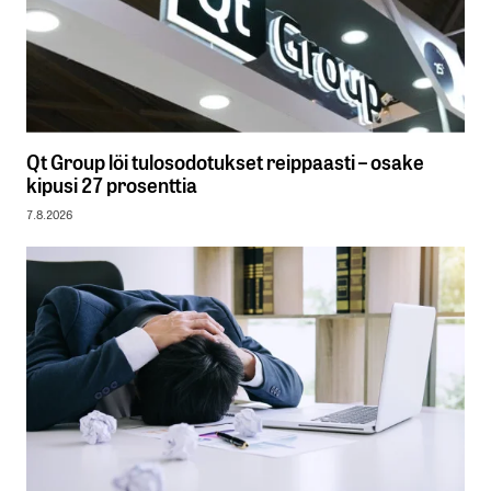
Qt Group löi tulosodotukset reippaasti – osake
kipusi 27 prosenttia
7.8.2026