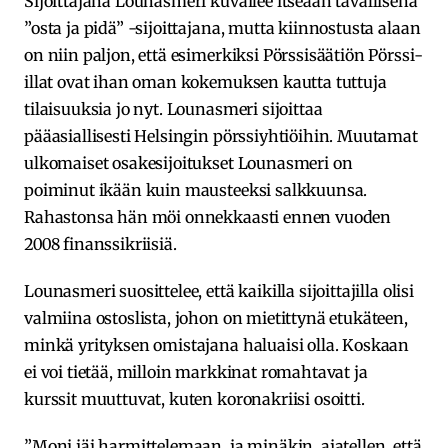
Sijoittajana Lounasmeri kuvailee itseään tavallisena
”osta ja pidä” -sijoittajana, mutta kiinnostusta alaan
on niin paljon, että esimerkiksi Pörssisäätiön Pörssi-
illat ovat ihan oman kokemuksen kautta tuttuja
tilaisuuksia jo nyt. Lounasmeri sijoittaa
pääasiallisesti Helsingin pörssiyhtiöihin. Muutamat
ulkomaiset osakesijoitukset Lounasmeri on
poiminut ikään kuin mausteeksi salkkuunsa.
Rahastonsa hän möi onnekkaasti ennen vuoden
2008 finanssikriisiä.
Lounasmeri suosittelee, että kaikilla sijoittajilla olisi
valmiina ostoslista, johon on mietittynä etukäteen,
minkä yrityksen omistajana haluaisi olla. Koskaan
ei voi tietää, milloin markkinat romahtavat ja
kurssit muuttuvat, kuten koronakriisi osoitti.
”Moni jäi harmittelemaan, ja minäkin, ajatellen, että