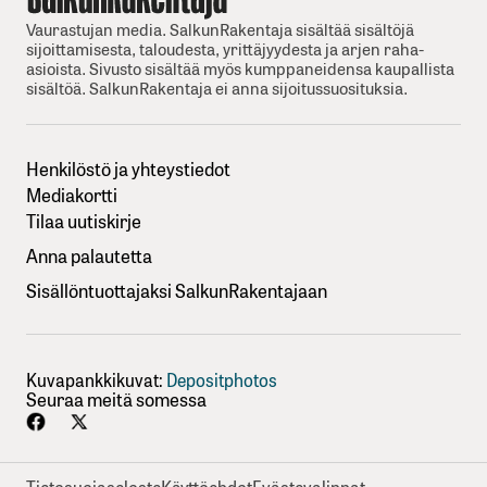
Vaurastujan media. SalkunRakentaja sisältää sisältöjä
sijoittamisesta, taloudesta, yrittäjyydesta ja arjen raha-
asioista. Sivusto sisältää myös kumppaneidensa kaupallista
sisältöä. SalkunRakentaja ei anna sijoitussuosituksia.
Henkilöstö ja yhteystiedot
Mediakortti
Tilaa uutiskirje
Anna palautetta
Sisällöntuottajaksi SalkunRakentajaan
Kuvapankkikuvat:
Depositphotos
Seuraa meitä somessa
Tietosuojaseloste
Käyttöehdot
Evästevalinnat