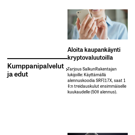
Aloita kaupankäynti
kryptovaluutoilla
Kumppanipalvelut
Tarjous SalkunRakentajan
ja edut
lukijoille: Käyttämällä​ ​
alennuskoodia​ ​SRFI17X,​ ​saat​ ​1
%:n treidauskulut​ ​ensimmäiselle​ ​
kuukaudelle​ ​(50%​ ​alennus).