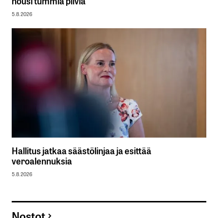
nousi tummia pilviä
5.8.2026
Hallitus jatkaa säästölinjaa ja esittää
veroalennuksia
5.8.2026
Nostot