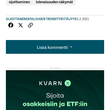
sijoittaminen
tulevaisuuden näkymät
SIJOITTAMINEN
TALOUDEN TRENDIT
YRITTÄJYYS
5.2.2021
Lisää kommentti
Lisää kommentti
kirjautua
sisään
rekisteröityä