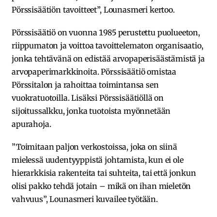
Pörssisäätiön tavoitteet”, Lounasmeri kertoo.
Pörssisäätiö on vuonna 1985 perustettu puolueeton,
riippumaton ja voittoa tavoittelematon organisaatio,
jonka tehtävänä on edistää arvopaperisäästämistä ja
arvopaperimarkkinoita. Pörssisäätiö omistaa
Pörssitalon ja rahoittaa toimintansa sen
vuokratuotoilla. Lisäksi Pörssisäätiöllä on
sijoitussalkku, jonka tuotoista myönnetään
apurahoja.
”Toimitaan paljon verkostoissa, joka on siinä
mielessä uudentyyppistä johtamista, kun ei ole
hierarkkisia rakenteita tai suhteita, tai että jonkun
olisi pakko tehdä jotain – mikä on ihan mieletön
vahvuus”, Lounasmeri kuvailee työtään.