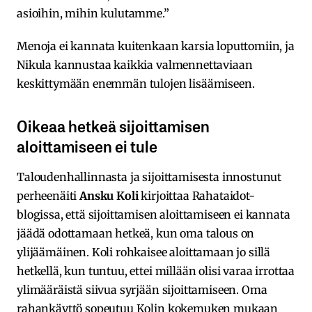
asioihin, mihin kulutamme.”
Menoja ei kannata kuitenkaan karsia loputtomiin, ja
Nikula kannustaa kaikkia valmennettaviaan
keskittymään enemmän tulojen lisäämiseen.
Oikeaa hetkeä sijoittamisen
aloittamiseen ei tule
Taloudenhallinnasta ja sijoittamisesta innostunut
perheenäiti
Ansku Koli
kirjoittaa Rahataidot-
blogissa, että sijoittamisen aloittamiseen ei kannata
jäädä odottamaan hetkeä, kun oma talous on
ylijäämäinen. Koli rohkaisee aloittamaan jo sillä
hetkellä, kun tuntuu, ettei millään olisi varaa irrottaa
ylimääräistä siivua syrjään sijoittamiseen. Oma
rahankäyttö sopeutuu Kolin kokemuken mukaan