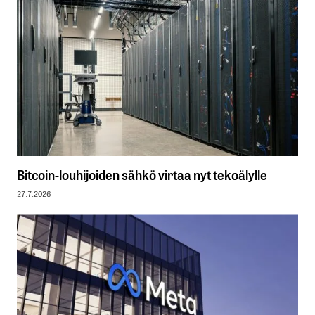
Bitcoin-louhijoiden sähkö virtaa nyt tekoälylle
27.7.2026