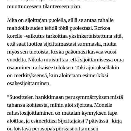
muuttuneeseen tilanteeseen pian.
Aika on sijoittajan puolella, sillä se antaa rahalle
mahdollisuuden tehdä töitä puolestasi. Korkoa
korolle -vaikutus tarkoittaa yksinkertaistettuna sitä,
että saat tuottoa sijoittamastasi summasta, mutta
myös sen tuotoista, koska pääomasi kasvaa vuosi
vuodelta. Nikula muistuttaa, että sijoittamisessa oma
osaaminen ratkaisee tuloksen. Toki ajoituksellakin
on merkityksensä, kun aloitetaan esimerkiksi
osakesijoittaminen.
”Suosittelen hankkimaan perusymmärryksen mistä
tahansa kohteesta, mihin aiot sijoittaa. Monelle
rahastosijoittaminen on matalan kynnyksen tapa
aloittaa, ja esimerkiksi Sijoittajaksi 7 päivässä -kirja
on loistava perusopas pörssisijoittamisen