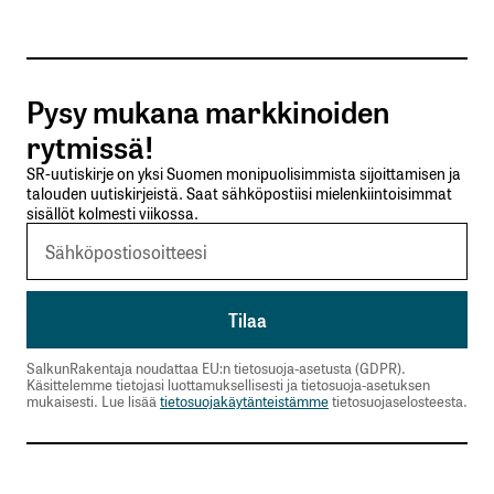
Tilaa SalkunRakentajan uutiskirje
Pysy mukana markkinoiden
Lähetä kommentti
rytmissä!
SR-uutiskirje on yksi Suomen monipuolisimmista sijoittamisen ja
talouden uutiskirjeistä. Saat sähköpostiisi mielenkiintoisimmat
sisällöt kolmesti viikossa.
SalkunRakentaja noudattaa EU:n tietosuoja-asetusta (GDPR).
Käsittelemme tietojasi luottamuksellisesti ja tietosuoja-asetuksen
mukaisesti. Lue lisää
tietosuojakäytänteistämme
tietosuojaselosteesta.