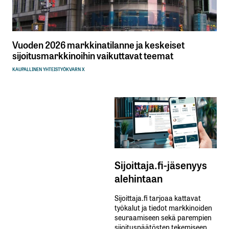
Vuoden 2026 markkinatilanne ja keskeiset
sijoitusmarkkinoihin vaikuttavat teemat
KAUPALLINEN YHTEISTYÖ
KVARN X
Sijoittaja.fi-jäsenyys
alehintaan
Sijoittaja.fi tarjoaa kattavat
työkalut ja tiedot markkinoiden
seuraamiseen sekä parempien
sijoituspäätösten tekemiseen.