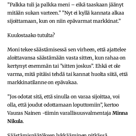
”Palkka tuli ja palkka meni – eikä taaskaan jäänyt
mitään sukan varteen.” ”Nyt ei kyllä kannata alkaa
sijoittamaan, kun on niin epävarmat markkinat.”
Kuulostaako tutulta?
Moni tekee säästämisessä sen virheen, että ajattelee
aloittavansa säästämään vasta sitten, kun rahaa on
kertynyt enemmän tai ”sitten joskus”. Ehkä et ole
varma, mitä pitäisi tehdä tai kannat huolta siitä, että
markkinatilanne on epävakaa.
”Jos odotat sitä, että sinulla on varaa sijoittaa, voi
olla, että joudut odottamaan loputtomiin”, kertoo
Vauras Nainen -tiimin varallisuusvalmentaja
Minna
Nikula
.
Säästämispäätöksen lykkääminen pitkässä