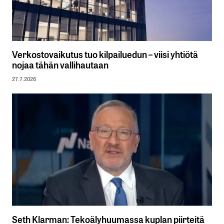
Verkostovaikutus tuo kilpailuedun – viisi yhtiötä
nojaa tähän vallihautaan
27.7.2026
Seth Klarman: Tekoälyhuumassa kuplan piirteitä