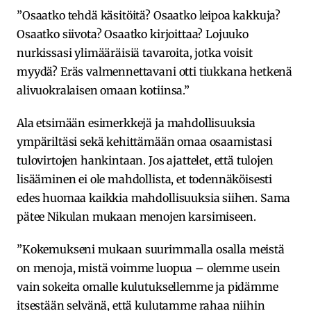
”Osaatko tehdä käsitöitä? Osaatko leipoa kakkuja?
Osaatko siivota? Osaatko kirjoittaa? Lojuuko
nurkissasi ylimääräisiä tavaroita, jotka voisit
myydä? Eräs valmennettavani otti tiukkana hetkenä
alivuokralaisen omaan kotiinsa.”
Ala etsimään esimerkkejä ja mahdollisuuksia
ympäriltäsi sekä kehittämään omaa osaamistasi
tulovirtojen hankintaan. Jos ajattelet, että tulojen
lisääminen ei ole mahdollista, et todennäköisesti
edes huomaa kaikkia mahdollisuuksia siihen. Sama
pätee Nikulan mukaan menojen karsimiseen.
”Kokemukseni mukaan suurimmalla osalla meistä
on menoja, mistä voimme luopua – olemme usein
vain sokeita omalle kulutuksellemme ja pidämme
itsestään selvänä, että kulutamme rahaa niihin