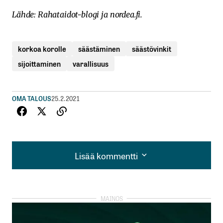
Lähde: Rahataidot-blogi ja nordea.fi.
korkoa korolle
säästäminen
säästövinkit
sijoittaminen
varallisuus
OMA TALOUS
25.2.2021
Lisää kommentti
Lisää kommentti
kirjautua
sisään
rekisteröityä