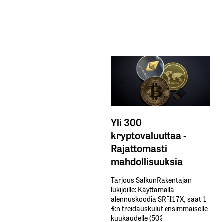
Yli 300
kryptovaluuttaa -
Rajattomasti
mahdollisuuksia
Tarjous SalkunRakentajan
lukijoille: Käyttämällä​ ​
alennuskoodia​ ​SRFI17X,​ ​saat​ ​1
%:n treidauskulut​ ​ensimmäiselle​ ​
kuukaudelle​ ​(50%​ ​