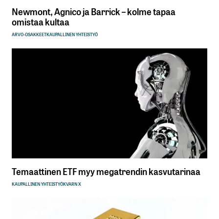
Newmont, Agnico ja Barrick – kolme tapaa
omistaa kultaa
ARVO-OSAKKEET
KAUPALLINEN YHTEISTYÖ
Temaattinen ETF myy megatrendin kasvutarinaa
KAUPALLINEN YHTEISTYÖ
KVARN X