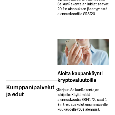
SalkunRakentajan lukijat saavat
20 %:n alennuksen jäsenyydestä
alennuskoodilla SRSI20
Aloita kaupankäynti
kryptovaluutoilla
Kumppanipalvelut
Tarjous SalkunRakentajan
ja edut
lukijoille: Käyttämällä​ ​
alennuskoodia​ ​SRFI17X,​ ​saat​ ​1
%:n treidauskulut​ ​ensimmäiselle​ ​
kuukaudelle​ ​(50%​ ​alennus).