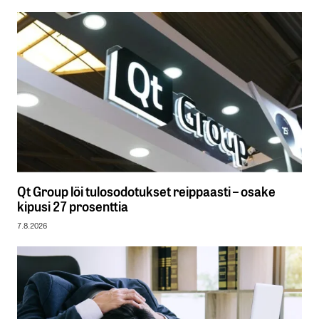
Qt Group löi tulosodotukset reippaasti – osake
kipusi 27 prosenttia
7.8.2026