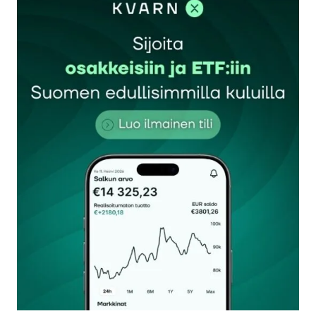
Sähköpostiosoitettasi ei julkaista.
Pakolliset
kentät on merkitty
*
Kommentti
*
Nimesi tai nimimerkkisi
*
Sähköpostiosoitteesi
*