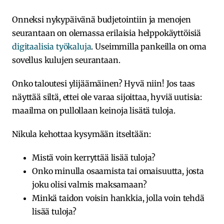
Onneksi nykypäivänä budjetointiin ja menojen
seurantaan on olemassa erilaisia helppokäyttöisiä
digitaalisia työkaluja
. Useimmilla pankeilla on oma
sovellus kulujen seurantaan.
Onko taloutesi ylijäämäinen? Hyvä niin! Jos taas
näyttää siltä, ettei ole varaa sijoittaa, hyviä uutisia:
maailma on pullollaan keinoja lisätä tuloja.
Nikula kehottaa kysymään itseltään:
Mistä voin kerryttää lisää tuloja?
Onko minulla osaamista tai omaisuutta, josta
joku olisi valmis maksamaan?
Minkä taidon voisin hankkia, jolla voin tehdä
lisää tuloja?