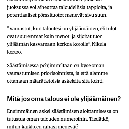
juoksussa voi aiheuttaa taloudellisia tappioita, ja
potentiaaliset pörssituotot menevät sivu suun.
”Vaurastut, kun taloutesi on ylijäämäinen, eli tulot
ovat suuremmat kuin menot, ja sijoitat tuon
ylijäämän kasvamaan korkoa korolle”, Nikula
kertoo.
Säästämisessä pohjimmiltaan on kyse oman
vaurastumisen priorisoinnista, ja että alamme
ottamaan määrätietoisia askeleita sitä kohti.
Mitä jos oma talous ei ole ylijäämäinen?
Ensimmäinen askel säästämisen aloittamisessa on
tutustua oman talouden numeroihin. Tiedätkö,
mihin kaikkeen rahasi menevät?