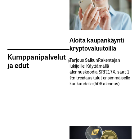
Aloita kaupankäynti
kryptovaluutoilla
Kumppanipalvelut
Tarjous SalkunRakentajan
ja edut
lukijoille: Käyttämällä​ ​
alennuskoodia​ ​SRFI17X,​ ​saat​ ​1
%:n treidauskulut​ ​ensimmäiselle​ ​
kuukaudelle​ ​(50%​ ​alennus).