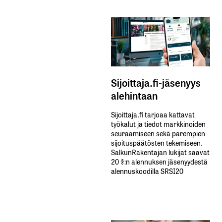
Sijoittaja.fi-jäsenyys
alehintaan
Sijoittaja.fi tarjoaa kattavat
työkalut ja tiedot markkinoiden
seuraamiseen sekä parempien
sijoituspäätösten tekemiseen.
SalkunRakentajan lukijat saavat
20 %:n alennuksen jäsenyydestä
alennuskoodilla SRSI20