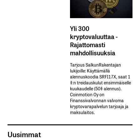
Yli 300
kryptovaluuttaa -
Rajattomasti
mahdollisuuksia
Tarjous SalkunRakentajan
lukijoille: Käyttämällä​ ​
alennuskoodia​ ​SRFI17X,​ ​saat​ ​1
%:n treidauskulut​ ​ensimmäiselle​ ​
kuukaudelle​ ​(50%​ ​alennus).
Coinmotion Oy on
Finanssivalvonnan valvoma
kryptovarapalvelun tarjoaja ja
maksulaitos.
Uusimmat