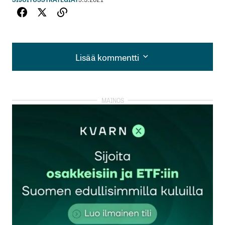
Lisää kommentti
Lisää kommentti
kirjautua
sisään
rekisteröityä
Sähköpostiosoitettasi ei julkaista.
Pakolliset
kentät on merkitty
*