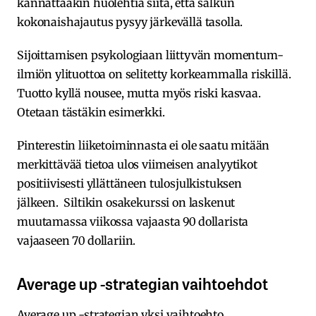
kannattaakin huolehtia siitä, että salkun
kokonaishajautus pysyy järkevällä tasolla.
Sijoittamisen psykologiaan liittyvän momentum-
ilmiön ylituottoa on selitetty korkeammalla riskillä.
Tuotto kyllä nousee, mutta myös riski kasvaa.
Otetaan tästäkin esimerkki.
Pinterestin liiketoiminnasta ei ole saatu mitään
merkittävää tietoa ulos viimeisen analyytikot
positiivisesti yllättäneen tulosjulkistuksen
jälkeen. Siltikin osakekurssi on laskenut
muutamassa viikossa vajaasta 90 dollarista
vajaaseen 70 dollariin.
Average up -strategian vaihtoehdot
Average up -strategian yksi vaihtoehto