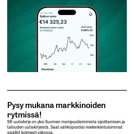
Kommentti
*
Nimesi tai nimimerkkisi
*
Sähköpostiosoitteesi
*
Tilaa SalkunRakentajan uutiskirje
Pysy mukana markkinoiden
Lähetä kommentti
rytmissä!
SR-uutiskirje on yksi Suomen monipuolisimmista sijoittamisen ja
talouden uutiskirjeistä. Saat sähköpostiisi mielenkiintoisimmat
sisällöt kolmesti viikossa.