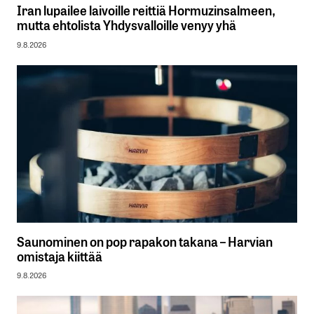
Iran lupailee laivoille reittiä Hormuzinsalmeen,
mutta ehtolista Yhdysvalloille venyy yhä
9.8.2026
Saunominen on pop rapakon takana – Harvian
omistaja kiittää
9.8.2026