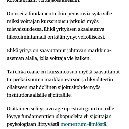
On useita fundamentteihin perustuvia syitä sille
miksi voittajan kurssinousu jatkuisi myös
tulevaisuudessa. Ehkä yrityksen skaalautuva
liiketoimintamalli on kääntynyt voitolliseksi.
Ehkä yritys on saavuttanut johtavan markkina-
aseman alalla, jolla voittaja vie kaiken.
Tai ehkä osake on kurssinousun myötä saavuttanut
tarpeeksi suuren markkina-arvon ja likviditeetin
ollakseen mahdollinen sijoituskohde myös
institutionaalisille sijoittajille.
Osittainen selitys average up -strategian tuotoille
löytyy fundamenttien ulkopuolelta eli sijoittajan
psykologiaan liittyvästä
momentum-ilmiöstä
.