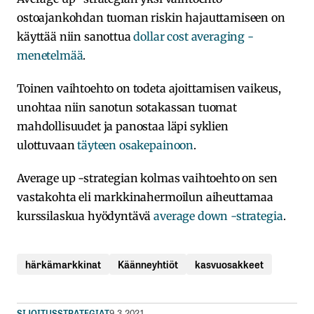
ostoajankohdan tuoman riskin hajauttamiseen on
käyttää niin sanottua
dollar cost averaging -
menetelmää
.
Toinen vaihtoehto on todeta ajoittamisen vaikeus,
unohtaa niin sanotun sotakassan tuomat
mahdollisuudet ja panostaa läpi syklien
ulottuvaan
täyteen osakepainoon
.
Average up -strategian kolmas vaihtoehto on sen
vastakohta eli markkinahermoilun aiheuttamaa
kurssilaskua hyödyntävä
average down -strategia
.
härkämarkkinat
Käänneyhtiöt
kasvuosakkeet
SIJOITUSSTRATEGIAT
9.3.2021