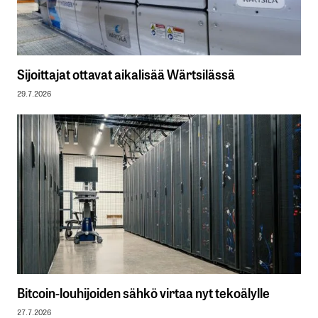
Sijoittajat ottavat aikalisää Wärtsilässä
29.7.2026
Bitcoin-louhijoiden sähkö virtaa nyt tekoälylle
27.7.2026