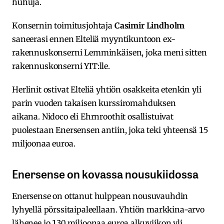
huhuja.
Konsernin toimitusjohtaja
Casimir Lindholm
saneerasi ennen Elteliä myyntikuntoon ex-
rakennuskonserni Lemminkäisen, joka meni sitten
rakennuskonserni YIT:lle.
Herlinit ostivat Elteliä yhtiön osakkeita etenkin yli
parin vuoden takaisen kurssiromahduksen
aikana. Nidoco eli Ehrnroothit osallistuivat
puolestaan Enersensen antiin, joka teki yhteensä 15
miljoonaa euroa.
Enersense on kovassa nousukiidossa
Enersense on ottanut hulppean nousuvauhdin
lyhyellä pörssitaipaleellaan. Yhtiön markkina-arvo
lähenee jo 130 miljoonaa euroa alkuviikon yli