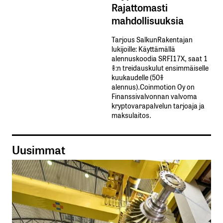
Rajattomasti
mahdollisuuksia
Tarjous SalkunRakentajan
lukijoille: Käyttämällä​ ​
alennuskoodia​ ​SRFI17X,​ ​saat​ ​1
%:n treidauskulut​ ​ensimmäiselle​ ​
kuukaudelle​ ​(50%​ ​
alennus).Coinmotion Oy on
Finanssivalvonnan valvoma
kryptovarapalvelun tarjoaja ja
maksulaitos.
Uusimmat