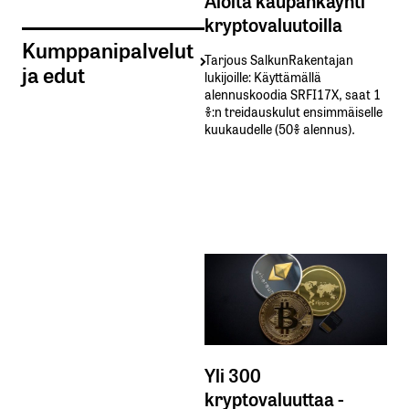
kryptovaluutoilla
Kumppanipalvelut
Tarjous SalkunRakentajan
ja edut
lukijoille: Käyttämällä​ ​
alennuskoodia​ ​SRFI17X,​ ​saat​ ​1
%:n treidauskulut​ ​ensimmäiselle​ ​
kuukaudelle​ ​(50%​ ​alennus).
Yli 300
kryptovaluuttaa -