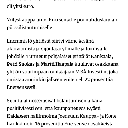
oli yksi euro.
Yrityskauppa antoi Enersenselle ponnahduslaudan
pörssilistautumiselle.
Enemmistö yhtiöstä siirtyi viime kesänä
aktiiviomistaja-sijoittajaryhmälle ja toimivalle
johdolle. Tunnetut pohjalaiset yrittäjät Kankaala,
Petri Suokas
ja
Martti Haapala
kuuluvat osakkaana
yhtiön suurimpaan omistajaan MBÅ Investiin, joka
omistaa anninkin jälkeen eniten eli 22 prosenttia
Enersensestä.
Sijoittajat noteerasivat listautumisen aikana
positiivisesti sen, että kauppaneuvos
Kyösti
Kakkosen
hallinnoima Joensuun Kauppa- ja Kone
hankki noin 16 prosenttia Enersensen osakkeista.