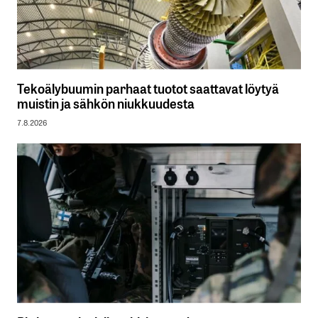
Tekoälybuumin parhaat tuotot saattavat löytyä
muistin ja sähkön niukkuudesta
7.8.2026