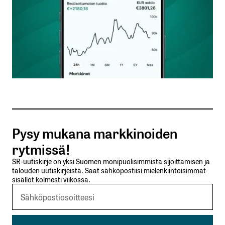
Nimesi tai nimimerkkisi
*
Sähköpostiosoitteesi
*
Tilaa SalkunRakentajan uutiskirje
Pysy mukana markkinoiden
Lähetä kommentti
rytmissä!
SR-uutiskirje on yksi Suomen monipuolisimmista sijoittamisen ja
talouden uutiskirjeistä. Saat sähköpostiisi mielenkiintoisimmat
sisällöt kolmesti viikossa.