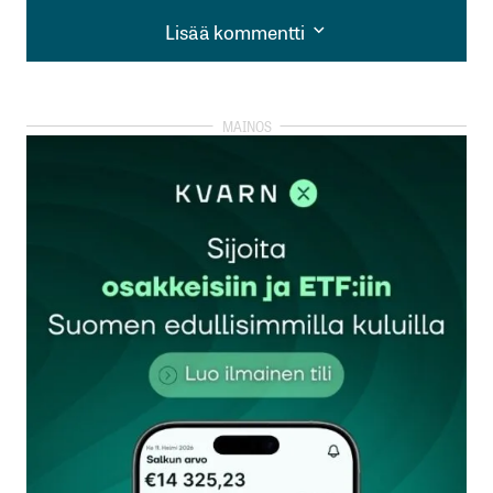
Lisää kommentti
Lisää kommentti
kirjautua
sisään
rekisteröityä
Sähköpostiosoitettasi ei julkaista.
Pakolliset
kentät on merkitty
*
Kommentti
*