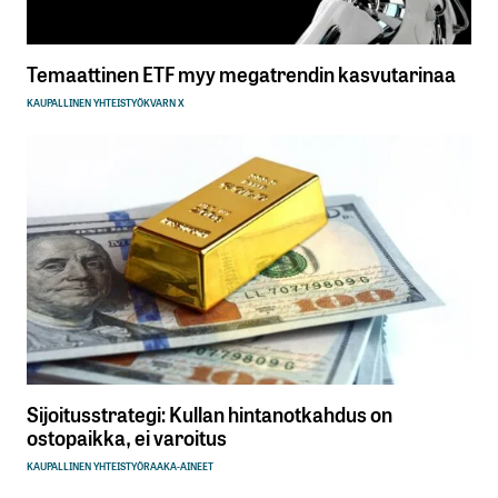
Temaattinen ETF myy megatrendin kasvutarinaa
KAUPALLINEN YHTEISTYÖ
KVARN X
Sijoitusstrategi: Kullan hintanotkahdus on
ostopaikka, ei varoitus
KAUPALLINEN YHTEISTYÖ
RAAKA-AINEET