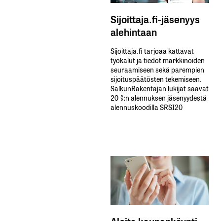
Sijoittaja.fi-jäsenyys
alehintaan
Sijoittaja.fi tarjoaa kattavat
työkalut ja tiedot markkinoiden
seuraamiseen sekä parempien
sijoituspäätösten tekemiseen.
SalkunRakentajan lukijat saavat
20 %:n alennuksen jäsenyydestä
alennuskoodilla SRSI20
Aloita kaupankäynti