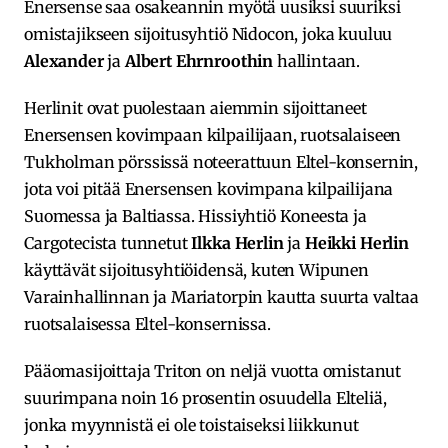
Enersense saa osakeannin myötä uusiksi suuriksi
omistajikseen sijoitusyhtiö Nidocon, joka kuuluu
Alexander
ja
Albert Ehrnroothin
hallintaan.
Herlinit ovat puolestaan aiemmin sijoittaneet
Enersensen kovimpaan kilpailijaan, ruotsalaiseen
Tukholman pörssissä noteerattuun Eltel-konsernin,
jota voi pitää Enersensen kovimpana kilpailijana
Suomessa ja Baltiassa. Hissiyhtiö Koneesta ja
Cargotecista tunnetut
Ilkka Herlin
ja
Heikki Herlin
käyttävät sijoitusyhtiöidensä, kuten Wipunen
Varainhallinnan ja Mariatorpin kautta suurta valtaa
ruotsalaisessa Eltel-konsernissa.
Pääomasijoittaja Triton on neljä vuotta omistanut
suurimpana noin 16 prosentin osuudella Elteliä,
jonka myynnistä ei ole toistaiseksi liikkunut