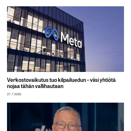
Verkostovaikutus tuo kilpailuedun – viisi yhtiötä
nojaa tähän vallihautaan
27.7.2026