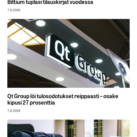
Bittium tuplasi tilauskirjat vuodessa
7.8.2026
Qt Group löi tulosodotukset reippaasti – osake
kipusi 27 prosenttia
7.8.2026