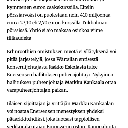
kymmenen euron osakekurssilla. Eltelin
pörssiarvoksi on puolestaan noin 410 miljoonaa
euroa 27,10 eli 2,70 euron kurssilla Tukholman
pörssissä. Yhtiö ei aio maksaa osinkoa viime
tilikaudelta.
Erhnroothien omistuksen myötä ei yllätyksenä voi
pitää järjestelyjä, jossa Wärtsilän entisestä
konsernijohtajasta
Jaakko Eskolasta
tulee
Enersensen hallituksen puheenjohtaja. Nykyinen
hallituksen puheenjohtaja
Markku Kankaala
ottaa
varapuheenjohtajan paikan.
Iiläisen sijoittajan ja yrittäjän Markku Kankaalan
voi nostaa Enersensen menestyksen yhdeksi
pääarkkitehdiksi, joka luotsasi tappiollisen
verkkorakentajan Empowerin oston. Kauppahinta