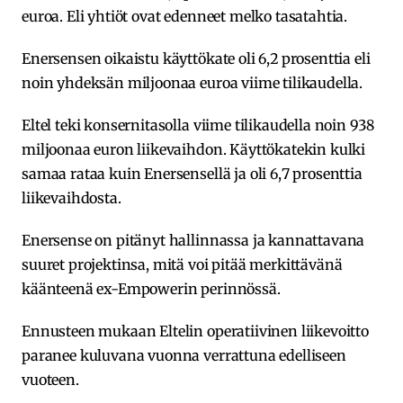
euroa. Eli yhtiöt ovat edenneet melko tasatahtia.
Enersensen oikaistu käyttökate oli 6,2 prosenttia eli
noin yhdeksän miljoonaa euroa viime tilikaudella.
Eltel teki konsernitasolla viime tilikaudella noin 938
miljoonaa euron liikevaihdon. Käyttökatekin kulki
samaa rataa kuin Enersensellä ja oli 6,7 prosenttia
liikevaihdosta.
Enersense on pitänyt hallinnassa ja kannattavana
suuret projektinsa, mitä voi pitää merkittävänä
käänteenä ex-Empowerin perinnössä.
Ennusteen mukaan Eltelin operatiivinen liikevoitto
paranee kuluvana vuonna verrattuna edelliseen
vuoteen.