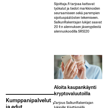
Sijoittaja.fi tarjoaa kattavat
työkalut ja tiedot markkinoiden
seuraamiseen sekä parempien
sijoituspäätösten tekemiseen.
SalkunRakentajan lukijat saavat
20 %:n alennuksen jäsenyydestä
alennuskoodilla SRSI20
Aloita kaupankäynti
kryptovaluutoilla
Kumppanipalvelut
Tarjous SalkunRakentajan
ja edut
lukijoille: Käyttämällä​ ​