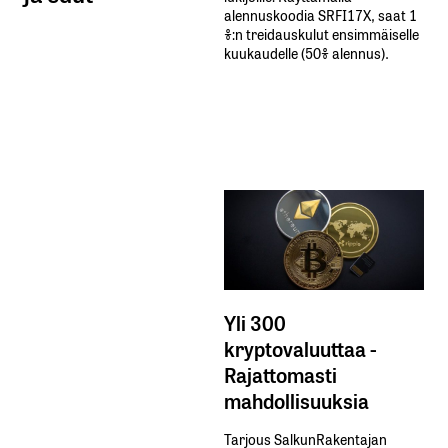
alennuskoodia​ ​SRFI17X,​ ​saat​ ​1
%:n treidauskulut​ ​ensimmäiselle​ ​
kuukaudelle​ ​(50%​ ​alennus).
Yli 300
kryptovaluuttaa -
Rajattomasti
mahdollisuuksia
Tarjous SalkunRakentajan