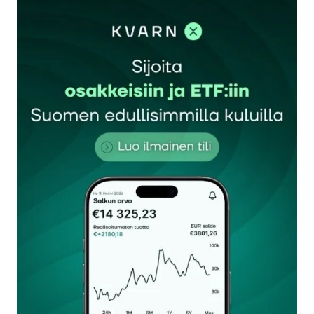
sisään
rekisteröityä
Sähköpostiosoitettasi ei julkaista.
Pakolliset
kentät on merkitty
*
Kommentti
*
Nimesi tai nimimerkkisi
*