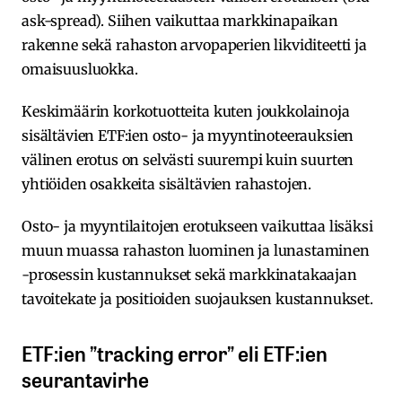
ask-spread). Siihen vaikuttaa markkinapaikan
rakenne sekä rahaston arvopaperien likviditeetti ja
omaisuusluokka.
Keskimäärin korkotuotteita kuten joukkolainoja
sisältävien ETF:ien osto- ja myyntinoteerauksien
välinen erotus on selvästi suurempi kuin suurten
yhtiöiden osakkeita sisältävien rahastojen.
Osto- ja myyntilaitojen erotukseen vaikuttaa lisäksi
muun muassa rahaston luominen ja lunastaminen
-prosessin kustannukset sekä markkinatakaajan
tavoitekate ja positioiden suojauksen kustannukset.
ETF:ien ”tracking error” eli ETF:ien
seurantavirhe