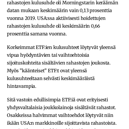
rahastojen kulusuhde oli Morningstarin keräämän
datan mukaan keskimäärin vain 0,13 prosenttia
vuonna 2019. USA:ssa aktiivisesti hoidettujen
rahastojen kulusuhde oli keskimäärin 0,66
prosenttia samana vuonna.
Korkeimmat ETF:ien kulusuhteet löytyvät yleensä
vipua hyödyntävien tai vaihtoehtoisia
sijoituskohteita sisältävien rahastojen joukosta.
Myös ”käänteiset” ETF:t ovat yleensä
kulusuhteeltaan selvästi keskimääräistä
hintavampia.
Sitä vastoin edullisimpia ETF:iä ovat erityisesti
yhdysvaltalaisia joukkolainoja sisältävät rahastot.
Osakkeissa halvimmat vaihtoehdot löytyvät niin
ikään USA:n markkinoille sijoittavista rahastoista.