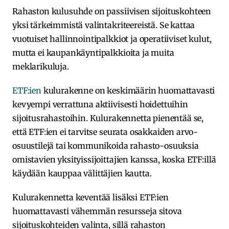
Rahaston kulusuhde on passiivisen sijoituskohteen
yksi tärkeimmistä valintakriteereistä. Se kattaa
vuotuiset hallinnointipalkkiot ja operatiiviset kulut,
mutta ei kaupankäyntipalkkioita ja muita
meklarikuluja.
ETF:ien
kulurakenne on keskimäärin huomattavasti
kevyempi verrattuna aktiivisesti hoidettuihin
sijoitusrahastoihin. Kulurakennetta pienentää se,
että ETF:ien ei tarvitse seurata osakkaiden arvo-
osuustilejä tai kommunikoida rahasto-osuuksia
omistavien yksityissijoittajien kanssa, koska ETF:illä
käydään kauppaa välittäjien kautta.
Kulurakennetta keventää lisäksi ETF:ien
huomattavasti vähemmän resursseja sitova
sijoituskohteiden valinta, sillä rahaston