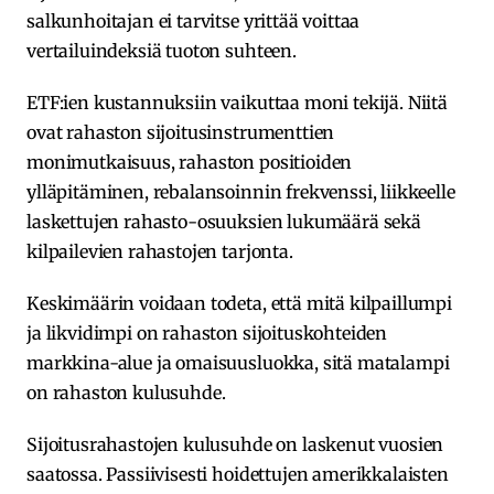
salkunhoitajan ei tarvitse yrittää voittaa
vertailuindeksiä tuoton suhteen.
ETF:ien kustannuksiin vaikuttaa moni tekijä. Niitä
ovat rahaston sijoitusinstrumenttien
monimutkaisuus, rahaston positioiden
ylläpitäminen, rebalansoinnin frekvenssi, liikkeelle
laskettujen rahasto-osuuksien lukumäärä sekä
kilpailevien rahastojen tarjonta.
Keskimäärin voidaan todeta, että mitä kilpaillumpi
ja likvidimpi on rahaston sijoituskohteiden
markkina-alue ja omaisuusluokka, sitä matalampi
on rahaston kulusuhde.
Sijoitusrahastojen kulusuhde on laskenut vuosien
saatossa. Passiivisesti hoidettujen amerikkalaisten