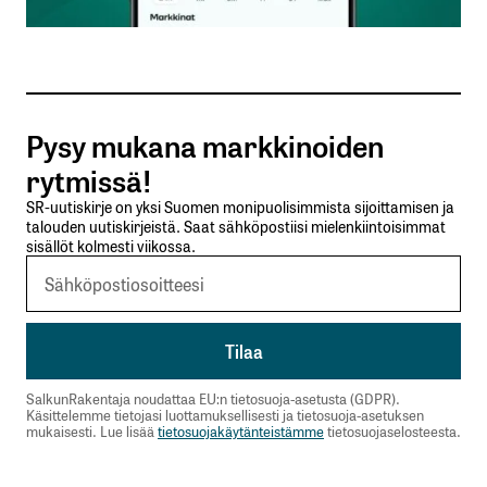
Sähköpostiosoitteesi
*
Tilaa SalkunRakentajan uutiskirje
Pysy mukana markkinoiden
Lähetä kommentti
rytmissä!
SR-uutiskirje on yksi Suomen monipuolisimmista sijoittamisen ja
talouden uutiskirjeistä. Saat sähköpostiisi mielenkiintoisimmat
sisällöt kolmesti viikossa.
SalkunRakentaja noudattaa EU:n tietosuoja-asetusta (GDPR).
Käsittelemme tietojasi luottamuksellisesti ja tietosuoja-asetuksen
mukaisesti. Lue lisää
tietosuojakäytänteistämme
tietosuojaselosteesta.