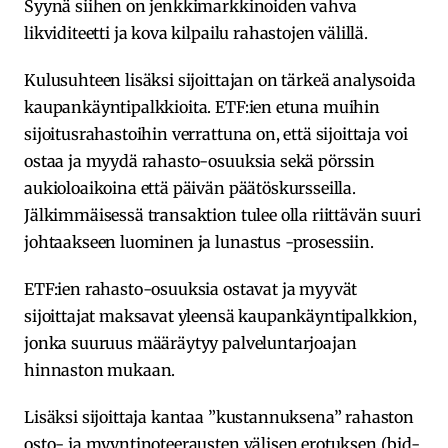
Syynä siihen on jenkkimarkkinoiden vahva
likviditeetti ja kova kilpailu rahastojen välillä.
Kulusuhteen lisäksi sijoittajan on tärkeä analysoida
kaupankäyntipalkkioita. ETF:ien etuna muihin
sijoitusrahastoihin verrattuna on, että sijoittaja voi
ostaa ja myydä rahasto-osuuksia sekä pörssin
aukioloaikoina että päivän päätöskursseilla.
Jälkimmäisessä transaktion tulee olla riittävän suuri
johtaakseen luominen ja lunastus -prosessiin.
ETF:ien rahasto-osuuksia ostavat ja myyvät
sijoittajat maksavat yleensä kaupankäyntipalkkion,
jonka suuruus määräytyy palveluntarjoajan
hinnaston mukaan.
Lisäksi sijoittaja kantaa ”kustannuksena” rahaston
osto- ja myyntinoteerausten välisen erotuksen (bid-