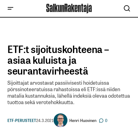
ETF:t sijoituskohteena –
asiaa kuluista ja
seurantavirheestä
Sijoittajat arvostavat passiivisesti hoidetuissa
pörssinoteeratuissa rahastoissa eli ETF:issä niiden
matalia kustannuksia, lähellä indeksiä olevaa odotettua
tuottoa sekä verotehokkuutta.
Henri Huovinen
ETF-PERUSTEET
24.3.2021
0