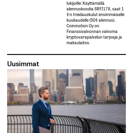
lukijoille: Käyttämällä​ ​
alennuskoodia​ ​SRFI17X,​ ​saat​ ​1
%:n treidauskulut​ ​ensimmäiselle​ ​
kuukaudelle​ ​(50%​ ​alennus).
Coinmotion Oy on
Finanssivalvonnan valvoma
kryptovarapalvelun tarjoaja ja
maksulaitos.
Uusimmat