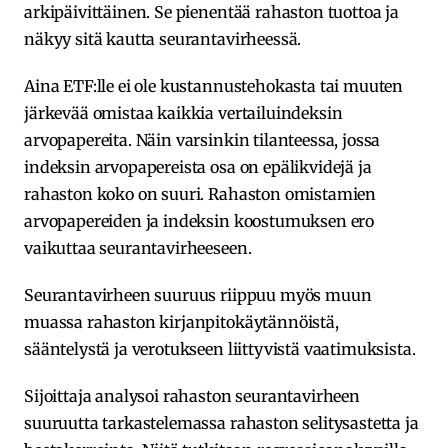
arkipäivittäinen. Se pienentää rahaston tuottoa ja
näkyy sitä kautta seurantavirheessä.
Aina ETF:lle ei ole kustannustehokasta tai muuten
järkevää omistaa kaikkia vertailuindeksin
arvopapereita. Näin varsinkin tilanteessa, jossa
indeksin arvopapereista osa on epälikvidejä ja
rahaston koko on suuri. Rahaston omistamien
arvopapereiden ja indeksin koostumuksen ero
vaikuttaa seurantavirheeseen.
Seurantavirheen suuruus riippuu myös muun
muassa rahaston kirjanpitokäytännöistä,
sääntelystä ja verotukseen liittyvistä vaatimuksista.
Sijoittaja analysoi rahaston seurantavirheen
suuruutta tarkastelemassa rahaston selitysastetta ja