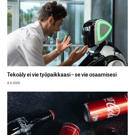
Tekoäly ei vie työpaikkaasi – se vie osaamisesi
8.8.2026