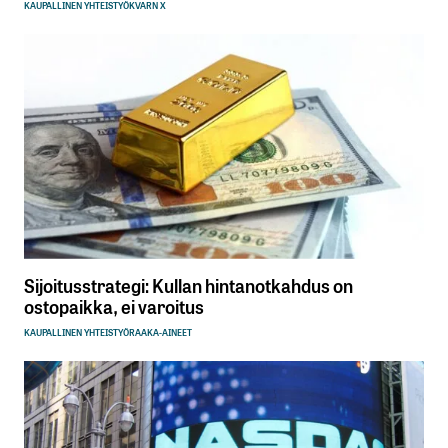
KAUPALLINEN YHTEISTYÖ
KVARN X
Sijoitusstrategi: Kullan hintanotkahdus on
ostopaikka, ei varoitus
KAUPALLINEN YHTEISTYÖ
RAAKA-AINEET