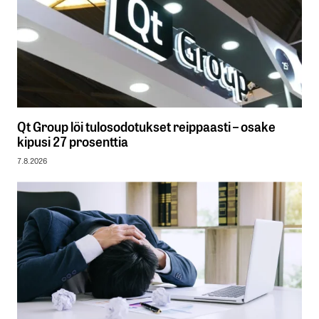
Qt Group löi tulosodotukset reippaasti – osake
kipusi 27 prosenttia
7.8.2026