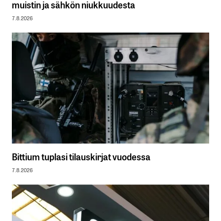
muistin ja sähkön niukkuudesta
7.8.2026
Bittium tuplasi tilauskirjat vuodessa
7.8.2026