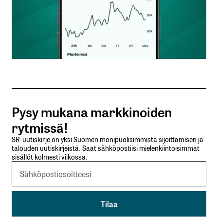
Nimesi tai nimimerkkisi
*
Sähköpostiosoitteesi
*
Tilaa SalkunRakentajan uutiskirje
Pysy mukana markkinoiden
Lähetä kommentti
rytmissä!
SR-uutiskirje on yksi Suomen monipuolisimmista sijoittamisen ja
talouden uutiskirjeistä. Saat sähköpostiisi mielenkiintoisimmat
sisällöt kolmesti viikossa.