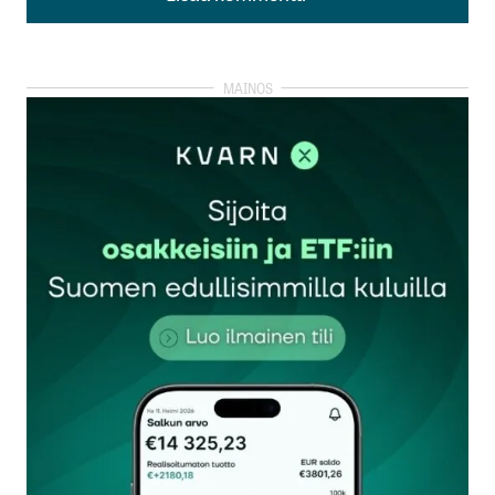
Lisää kommentti
kirjautua
sisään
rekisteröityä
Sähköpostiosoitettasi ei julkaista.
Pakolliset
kentät on merkitty
*
Kommentti
*