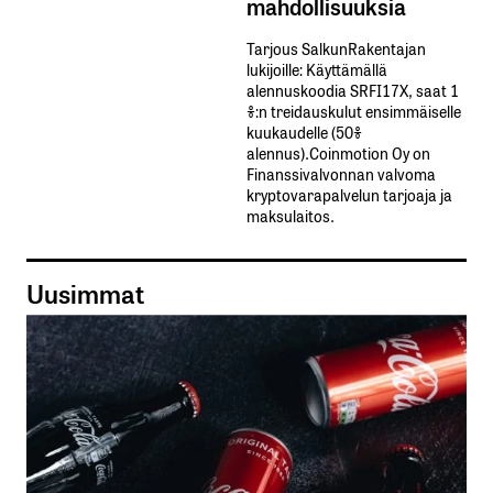
mahdollisuuksia
Tarjous SalkunRakentajan
lukijoille: Käyttämällä​ ​
alennuskoodia​ ​SRFI17X,​ ​saat​ ​1
%:n treidauskulut​ ​ensimmäiselle​ ​
kuukaudelle​ ​(50%​ ​
alennus).Coinmotion Oy on
Finanssivalvonnan valvoma
kryptovarapalvelun tarjoaja ja
maksulaitos.
Uusimmat