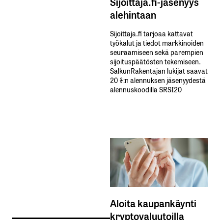
Sijoittaja.fi-jäsenyys
alehintaan
Sijoittaja.fi tarjoaa kattavat
työkalut ja tiedot markkinoiden
seuraamiseen sekä parempien
sijoituspäätösten tekemiseen.
SalkunRakentajan lukijat saavat
20 %:n alennuksen jäsenyydestä
alennuskoodilla SRSI20
Aloita kaupankäynti
kryptovaluutoilla