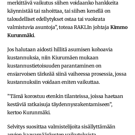
merkittävä vaikutus siihen voidaanko hankkeita
käynnistää tai rahoittaa, tai siihen kenellä on
taloudelliset edellytykset ostaa tai vuokrata
valmistuvia asuntoja”, toteaa RAKLIn johtaja
Kimmo
Kurunmäki
.
Jos halutaan aidosti hillitä asumisen kohoavia
kustannuksia, niin Kiurumäen mukaan
kustannustietoisuuden parantaminen on
ensiarvoisen tärkeää siinä vaiheessa prosessia, jossa
kustannuksiin voidaan eniten vaikuttaa.
”Tämä korostuu etenkin tilanteissa, joissa haetaan
kestäviä ratkaisuja täydennysrakentamiseen”,
kertoo Kurunmäki.
Selvitys suosittaa valmistelijoita sisällyttämään
arvion kaavamääräysten vaikutuksista