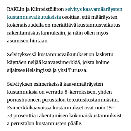
RAKLIn ja Kiinteistöliiton
selvitys kaavamääräysten
kustannusvaikutuksista
osoittaa, että määräysten
kokonaisuudella on merkittävä kustannusvaikutus
rakentamiskustannuksiin, ja näin ollen myös
asumisen hintaan.
Selvityksessä kustannusvaikutukset on laskettu
käyttäen neljää kaavaesimerkkiä, joista kolme
sijaitsee Helsingissä ja yksi Turussa.
Selvityksen esimerkeissä kaavamääräysten
kustannuksia on verrattu 8-kerroksisen, yhden
porrashuoneen perustalon toteutuskustannuksiin.
Esimerkkikaavoissa kustannukset ovat noin 15–
33 prosenttia rakentamisen kokonaiskustannuksist
a perustalon kustannusten päälle.