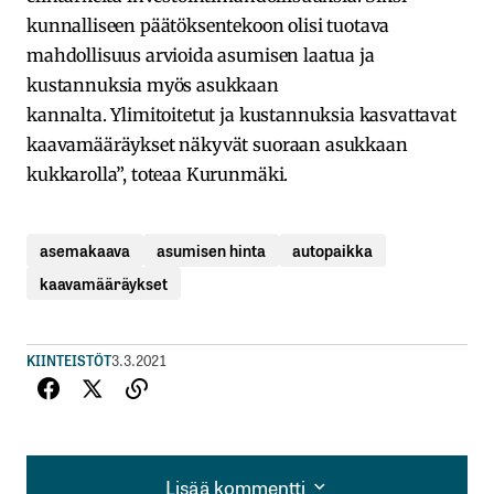
kunnalliseen päätöksentekoon olisi tuotava
mahdollisuus arvioida asumisen laatua ja
kustannuksia myös asukkaan
kannalta. Ylimitoitetut ja kustannuksia kasvattavat
kaavamääräykset näkyvät suoraan asukkaan
kukkarolla”, toteaa Kurunmäki.
asemakaava
asumisen hinta
autopaikka
kaavamääräykset
KIINTEISTÖT
3.3.2021
Lisää kommentti