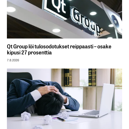
Qt Group löi tulosodotukset reippaasti – osake
kipusi 27 prosenttia
7.8.2026