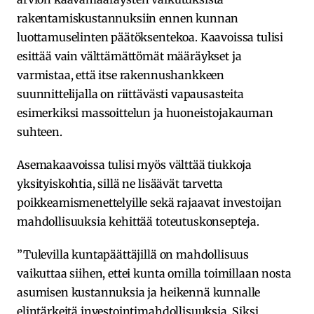
rakentamiskustannuksiin ennen kunnan
luottamuselinten päätöksentekoa. Kaavoissa tulisi
esittää vain välttämättömät määräykset ja
varmistaa, että itse rakennushankkeen
suunnittelijalla on riittävästi vapausasteita
esimerkiksi massoittelun ja huoneistojakauman
suhteen.
Asemakaavoissa tulisi myös välttää tiukkoja
yksityiskohtia, sillä ne lisäävät tarvetta
poikkeamismenettelyille sekä rajaavat investoijan
mahdollisuuksia kehittää toteutuskonsepteja.
”Tulevilla kuntapäättäjillä on mahdollisuus
vaikuttaa siihen, ettei kunta omilla toimillaan nosta
asumisen kustannuksia ja heikennä kunnalle
elintärkeitä investointimahdollisuuksia. Siksi