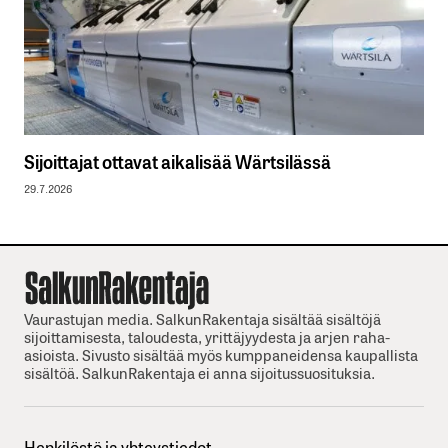
Sijoittajat ottavat aikalisää Wärtsilässä
29.7.2026
Vaurastujan media. SalkunRakentaja sisältää sisältöjä
sijoittamisesta, taloudesta, yrittäjyydesta ja arjen raha-
asioista. Sivusto sisältää myös kumppaneidensa kaupallista
sisältöä. SalkunRakentaja ei anna sijoitussuosituksia.
Henkilöstö ja yhteystiedot