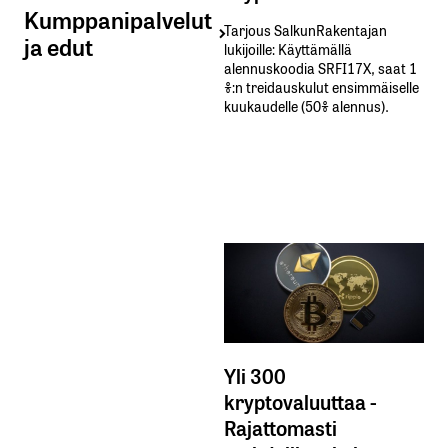
Kumppanipalvelut
Tarjous SalkunRakentajan
ja edut
lukijoille: Käyttämällä​ ​
alennuskoodia​ ​SRFI17X,​ ​saat​ ​1
%:n treidauskulut​ ​ensimmäiselle​ ​
kuukaudelle​ ​(50%​ ​alennus).
Yli 300
kryptovaluuttaa -
Rajattomasti