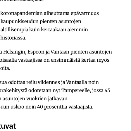
ä koronapandemian aiheuttama epävarmuus
äkaupunkiseudun pienten asuntojen
altillisempia kuin kertaakaan aiemmin
historiassa.
aa Helsingin, Espoon ja Vantaan pienten asuntojen
oisaalta vastaajissa on ensimmäistä kertaa myös
oita.
ua odottaa reilu viidennes ja Vantaalla noin
krakehitystä odotetaan nyt Tampereelle, jossa 45
en asuntojen vuokrien jatkavan
un uskoo noin 40 prosenttia vastaajista.
tuvat