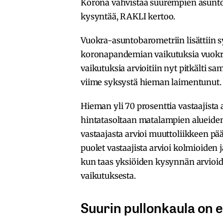
Korona vahvistaa suurempien asunt
kysyntää, RAKLI kertoo.
Vuokra-asuntobarometriin lisättiin
koronapandemian vaikutuksia vuok
vaikutuksia arvioitiin nyt pitkälti 
viime syksystä hieman laimentunut.
Hieman yli 70 prosenttia vastaajista
hintatasoltaan matalampien alueide
vastaajasta arvioi muuttoliikkeen p
puolet vastaajista arvioi kolmioiden
kun taas yksiöiden kysynnän arvio
vaikutuksesta.
Suurin pullonkaula on e