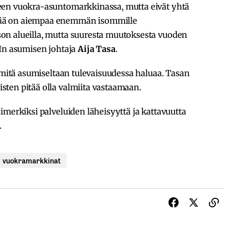
een vuokra-asuntomarkkinassa, mutta eivät yhtä
ää on aiempaa enemmän isommille
on alueilla, mutta suuresta muutoksesta vuoden
In asumisen johtaja
Aija Tasa
.
ä mitä asumiseltaan tulevaisuudessa haluaa. Tasan
ten pitää olla valmiita vastaamaan.
imerkiksi palveluiden läheisyyttä ja kattavuutta
.
vuokramarkkinat