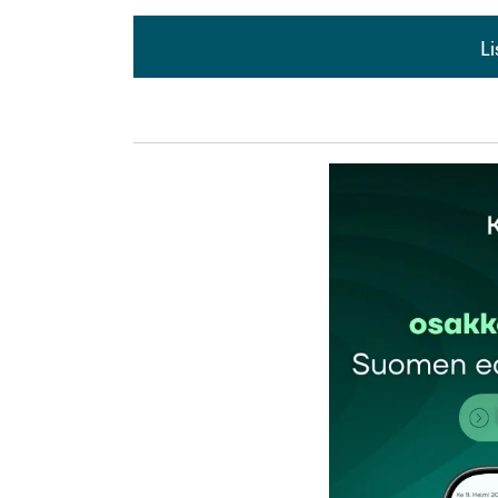
L
L
kirj
Sähköpostiosoitettasi ei julkaista.
Pakollis
Kommentti
*
Nimesi tai nimimerkkisi
*