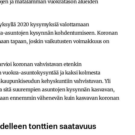
ojen ja matalamman vuokratason alueiden
 syksyllä 2020 kysymyksiä valottamaan
ra-asuntojen kysynnän kohdentumiseen. Koronan
samaan tapaan, joskin vaikutusten voimakkuus on
 arvioi koronan vahvistavan etenkin
n vuokra-asuntokysyntää ja kaksi kolmesta
ääkaupunkiseudun kehyskuntiin vahvistuvan. Yli
 ja sitä suurempien asuntojen kysynnän kasvavan,
idaan ennemmin vähenevän kuin kasvavan koronan
delleen tonttien saatavuus