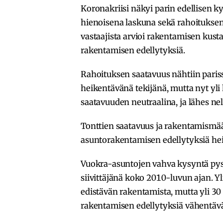
Koronakriisi näkyi parin edellisen 
hienoisena laskuna sekä rahoitukse
vastaajista arvioi rakentamisen kus
rakentamisen edellytyksiä.
Rahoituksen saatavuus nähtiin paris
heikentävänä tekijänä, mutta nyt yl
saatavuuden neutraalina, ja lähes nel
Tonttien saatavuus ja rakentamismä
asuntorakentamisen edellytyksiä hei
Vuokra-asuntojen vahva kysyntä py
siivittäjänä koko 2010-luvun ajan. Yl
edistävän rakentamista, mutta yli 30
rakentamisen edellytyksiä vähentäv