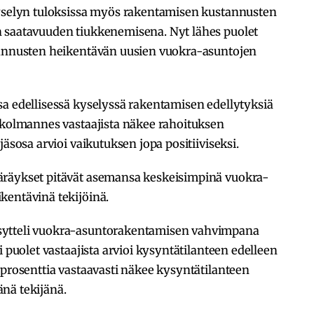
kyselyn tuloksissa myös rakentamisen kustannusten
n saatavuuden tiukkenemisena. Nyt lähes puolet
tannusten heikentävän uusien vuokra-asuntojen
sa edellisessä kyselyssä rakentamisen edellytyksiä
i kolmannes vastaajista näkee rahoituksen
jäsosa arvioi vaikutuksen jopa positiiviseksi.
äräykset pitävät asemansa keskeisimpinä vuokra-
kentävinä tekijöinä.
sytteli vuokra-asuntorakentamisen vahvimpana
i puolet vastaajista arvioi kysyntätilanteen edelleen
 prosenttia vastaavasti näkee kysyntätilanteen
änä tekijänä.