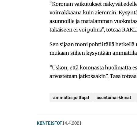
“Koronan vaikutukset näkyvät edell
voimakkaana kuin aiemmin. Kysynt
asunnoille ja matalamman vuokratas
takaiseen ei voi puhua”, toteaa RAKL
Sen sijaan moni pohtii tällä hetkell
mukaan siihen kysyntään ammattilais
”Uskon, että koronasta huolimatta es
arvostetaan jatkossakin”, Tasa toteaa
ammattisijoittajat
asuntomarkkinat
KIINTEISTÖT
14.4.2021