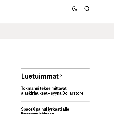
Luetuimmat
Tokmanni tekee mittavat
alaskirjaukset – syynä Dollarstore
SpaceX painui jyrkästi alle
listautumishinnan