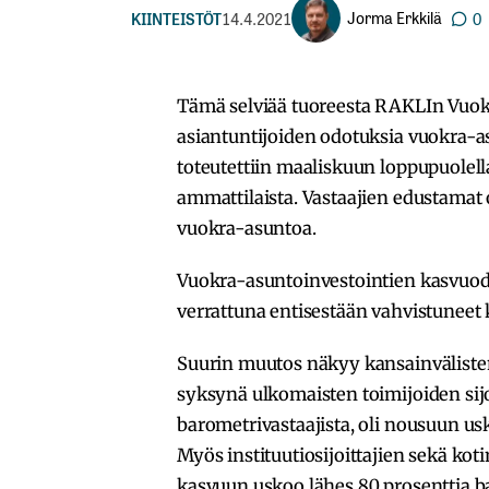
Jorma Erkkilä
KIINTEISTÖT
14.4.2021
0
Tämä selviää tuoreesta RAKLIn Vuokr
asiantuntijoiden odotuksia vuokra-
toteutettiin maaliskuun loppupuolel
ammattilaista. Vastaajien edustamat
vuokra-asuntoa.
Vuokra-asuntoinvestointien kasvuod
verrattuna entisestään vahvistuneet 
Suurin muutos näkyy kansainvälisten 
syksynä ulkomaisten toimijoiden sijo
barometrivastaajista, oli nousuun us
Myös instituutiosijoittajien sekä kot
kasvuun uskoo lähes 80 prosenttia b