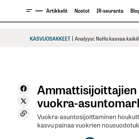
Artikkelit
Nostot
IR-seuranta
Blog
|
KASVUOSAKKEET
Analyysi: NoHo kasvaa kaikil
Ammattisijoittajien 
vuokra-asuntomark
Vuokra-asuntosijoittaminen houkutt
kasvu painaa vuokrien nousuodotuks