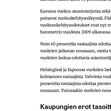
Kasvava vuokra-asuntotarjonta sek
painavat vuokrakehitysnäkymiä. Pä
vuokrankehitysodotukset ovat nyt m
barometrin vuodesta 2009 alkavassa 
Noin 40 prosenttia vastaajista odott
vuokrien jatkavan nousuaan, mutta t
vuokrien laskua odottavia asiantuntij
Helsingissä ja Espoossa vuokrien lask
kolmannes vastaajista. Vahvinta vuo
prosenttia vastaajista odottaa pient
nousuaan. Turussakin vuokrien nousu
Kaupungien erot tasoit