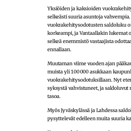
Yksiöiden ja kaksioiden vuokrakehit
selkeästi suuria asuntoja vahvempia
vuokrakehitysodotusten saldoluku on
korkeampi, ja Vantaallakin lukemat o
selkeä enemmistö vastaajista odotta
ennallaan.
Muutaman viime vuoden ajan pääkaup
muista yli 100 000 asukkaan kaupun
vuokrakehitysodotuksillaan. Nyt ete
syksystä vahvistuneet, ja saldoluv
tasoa.
Myös Jyväskylässä ja Lahdessa saldo
pysyttelevät edelleen muita suuria 