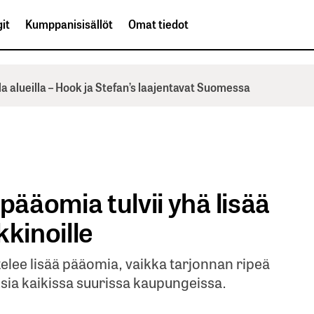
it
Kumppanisisällöt
Omat tiedot
la alueilla – Hook ja Stefan’s laajentavat Suomessa
pääomia tulvii yhä lisää
kinoille
elee lisää pääomia, vaikka tarjonnan ripeä
ia kaikissa suurissa kaupungeissa.