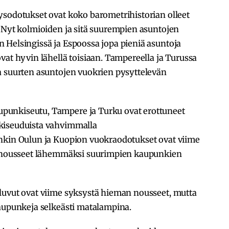
ysodotukset ovat koko barometrihistorian olleet
. Nyt kolmioiden ja sitä suurempien asuntojen
 Helsingissä ja Espoossa jopa pieniä asuntoja
vat hyvin lähellä toisiaan. Tampereella ja Turussa
a suurten asuntojen vuokrien pysyttelevän
unkiseutu, Tampere ja Turku ovat erottuneet
kiseuduista vahvimmalla
nkin Oulun ja Kuopion vuokraodotukset ovat viime
ut nousseet lähemmäksi suurimpien kaupunkien
luvut ovat viime syksystä hieman nousseet, mutta
kaupunkeja selkeästi matalampina.