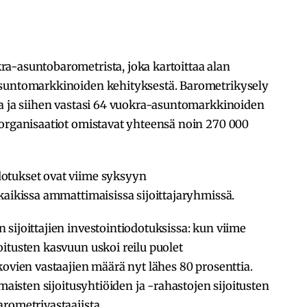
a-asuntobarometrista, joka kartoittaa alan
asuntomarkkinoiden kehityksestä. Barometrikysely
la ja siihen vastasi 64 vuokra-asuntomarkkinoiden
 organisaatiot omistavat yhteensä noin 270 000
otukset ovat viime syksyyn
kaikissa ammattimaisissa sijoittajaryhmissä.
sijoittajien investointiodotuksissa: kun viime
itusten kasvuun uskoi reilu puolet
kovien vastaajien määrä nyt lähes 80 prosenttia.
imaisten sijoitusyhtiöiden ja -rahastojen sijoitusten
arometrivastaajista.