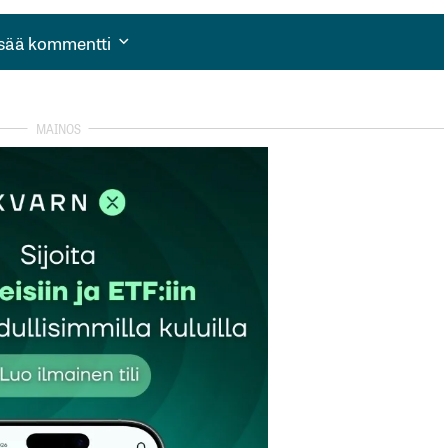
isää kommentti
isää kommentti
autua sisään
rekisteröityä
et kentät on merkitty
*
Sähköpostiosoitteesi
*