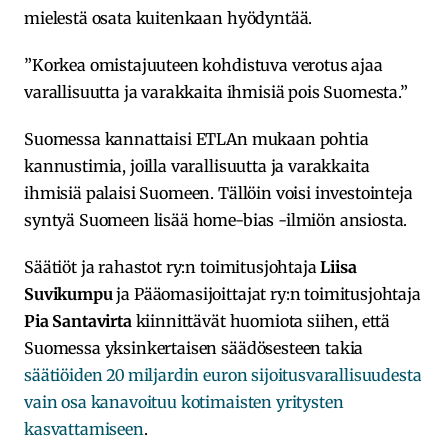
mielestä osata kuitenkaan hyödyntää.
”Korkea omistajuuteen kohdistuva verotus ajaa
varallisuutta ja varakkaita ihmisiä pois Suomesta.”
Suomessa kannattaisi ETLAn mukaan pohtia
kannustimia, joilla varallisuutta ja varakkaita
ihmisiä palaisi Suomeen. Tällöin voisi investointeja
syntyä Suomeen lisää home-bias -ilmiön ansiosta.
Säätiöt ja rahastot ry:n toimitusjohtaja
Liisa
Suvikumpu
ja Pääomasijoittajat ry:n toimitusjohtaja
Pia Santavirta
kiinnittävät huomiota siihen, että
Suomessa yksinkertaisen säädösesteen takia
säätiöiden 20 miljardin euron sijoitusvarallisuudesta
vain osa kanavoituu kotimaisten yritysten
kasvattamiseen
.