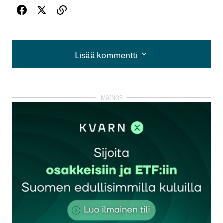
Lisää kommentti
Lisää kommentti
kirjautua
sisään
rekisteröityä
Sähköpostiosoitettasi ei julkaista.
Pakolliset
kentät on merkitty
*