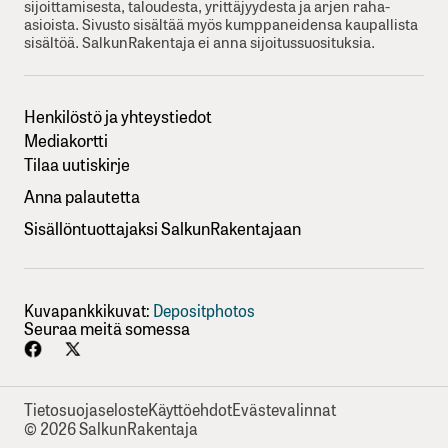
sijoittamisesta, taloudesta, yrittäjyydesta ja arjen raha-
asioista. Sivusto sisältää myös kumppaneidensa kaupallista
sisältöä. SalkunRakentaja ei anna sijoitussuosituksia.
Henkilöstö ja yhteystiedot
Mediakortti
Tilaa uutiskirje
Anna palautetta
Sisällöntuottajaksi SalkunRakentajaan
Kuvapankkikuvat:
Depositphotos
Seuraa meitä somessa
Tietosuojaseloste
Käyttöehdot
Evästevalinnat
© 2026 SalkunRakentaja