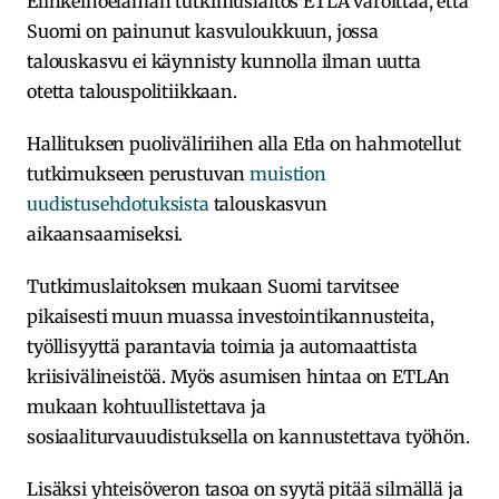
Elinkeinoelämän tutkimuslaitos ETLA varoittaa, että
Suomi on painunut kasvuloukkuun, jossa
talouskasvu ei käynnisty kunnolla ilman uutta
otetta talouspolitiikkaan.
Hallituksen puoliväliriihen alla Etla on hahmotellut
tutkimukseen perustuvan
muistion
uudistusehdotuksista
talouskasvun
aikaansaamiseksi.
Tutkimuslaitoksen mukaan Suomi tarvitsee
pikaisesti muun muassa investointikannusteita,
työllisyyttä parantavia toimia ja automaattista
kriisivälineistöä. Myös asumisen hintaa on ETLAn
mukaan kohtuullistettava ja
sosiaaliturvauudistuksella on kannustettava työhön.
Lisäksi yhteisöveron tasoa on syytä pitää silmällä ja