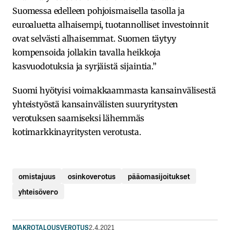
Suomessa edelleen pohjoismaisella tasolla ja
euroaluetta alhaisempi, tuotannolliset investoinnit
ovat selvästi alhaisemmat. Suomen täytyy
kompensoida jollakin tavalla heikkoja
kasvuodotuksia ja syrjäistä sijaintia.”
Suomi hyötyisi voimakkaammasta kansainvälisestä
yhteistyöstä kansainvälisten suuryritysten
verotuksen saamiseksi lähemmäs
kotimarkkinayritysten verotusta.
omistajuus
osinkoverotus
pääomasijoitukset
yhteisövero
MAKROTALOUS
VEROTUS
2.4.2021