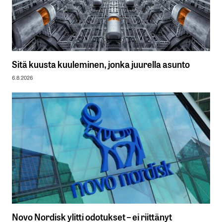
Sitä kuusta kuuleminen, jonka juurella asunto
6.8.2026
Novo Nordisk ylitti odotukset – ei riittänyt