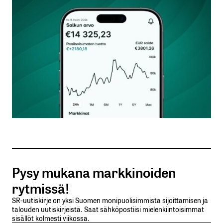
Kommentti
*
Nimesi tai nimimerkkisi
*
Sähköpostiosoitteesi
*
Tilaa SalkunRakentajan uutiskirje
Pysy mukana markkinoiden
Lähetä kommentti
rytmissä!
SR-uutiskirje on yksi Suomen monipuolisimmista sijoittamisen ja
talouden uutiskirjeistä. Saat sähköpostiisi mielenkiintoisimmat
sisällöt kolmesti viikossa.