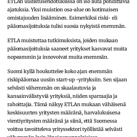
ETLAn uudistusehdotuksissa on iso liuta pohdittavia
ajatuksia. Yksi muistion osa-alue on kotimaisen
omistajuuden lisääminen. Esimerkiksi riski- eli
pääomasijoituksia tulisi suosia nykyistä enemmän.
ETLA muistuttaa tutkimuksista, joiden mukaan
pääomasijoituksia saaneet yritykset kasvavat muita
nopeammin ja innovoivat muita enemmän.
Suomi kyllä houkuttelee koko ajan enemmän
riskipääomaa uusiin start-up -yrityksiin. Sen sijaan
selvästi vähemmän on skaalautuvia ja
kansainvälistyviä yrityksiä, niiden sparraajia ja
rahoittajia. Tämä näkyy ETLAn mukaan vähäisenä
keskisuurten yritysten määränä, harvalukuisena
vientiyritysten määränä ja siinä, että Suomessa
voittoa tavoitteleva yrityssektori työllistää selvästi