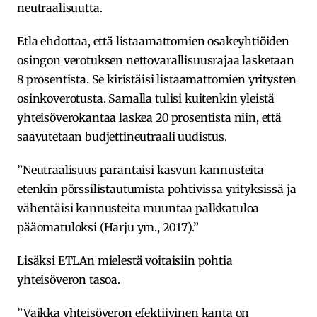
neutraalisuutta.
Etla ehdottaa, että listaamattomien osakeyhtiöiden
osingon verotuksen nettovarallisuusrajaa lasketaan
8 prosentista. Se kiristäisi listaamattomien yritysten
osinkoverotusta. Samalla tulisi kuitenkin yleistä
yhteisöverokantaa laskea 20 prosentista niin, että
saavutetaan budjettineutraali uudistus.
”Neutraalisuus parantaisi kasvun kannusteita
etenkin pörssilistautumista pohtivissa yrityksissä ja
vähentäisi kannusteita muuntaa palkkatuloa
pääomatuloksi (Harju ym., 2017).”
Lisäksi ETLAn mielestä voitaisiin pohtia
yhteisöveron tasoa.
”Vaikka yhteisöveron efektiivinen kanta on