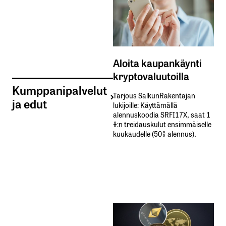
Aloita kaupankäynti
kryptovaluutoilla
Kumppanipalvelut
Tarjous SalkunRakentajan
ja edut
lukijoille: Käyttämällä​ ​
alennuskoodia​ ​SRFI17X,​ ​saat​ ​1
%:n treidauskulut​ ​ensimmäiselle​ ​
kuukaudelle​ ​(50%​ ​alennus).