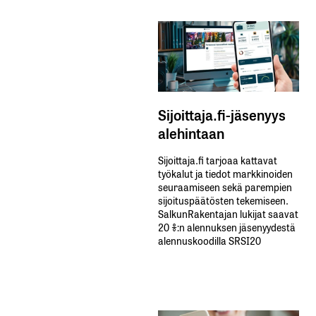
Sijoittaja.fi-jäsenyys
alehintaan
Sijoittaja.fi tarjoaa kattavat
työkalut ja tiedot markkinoiden
seuraamiseen sekä parempien
sijoituspäätösten tekemiseen.
SalkunRakentajan lukijat saavat
20 %:n alennuksen jäsenyydestä
alennuskoodilla SRSI20