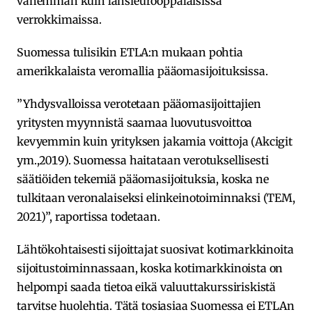
vähemmän kuin länsieurooppalaisissa
verrokkimaissa.
Suomessa tulisikin ETLA:n mukaan pohtia
amerikkalaista veromallia pääomasijoituksissa.
”Yhdysvalloissa verotetaan pääomasijoittajien
yritysten myynnistä saamaa luovutusvoittoa
kevyemmin kuin yrityksen jakamia voittoja (Akcigit
ym.,2019). Suomessa haitataan verotuksellisesti
säätiöiden tekemiä pääomasijoituksia, koska ne
tulkitaan veronalaiseksi elinkeinotoiminnaksi (TEM,
2021)”, raportissa todetaan.
Lähtökohtaisesti sijoittajat suosivat kotimarkkinoita
sijoitustoiminnassaan, koska kotimarkkinoista on
helpompi saada tietoa eikä valuuttakurssiriskistä
tarvitse huolehtia. Tätä tosiasiaa Suomessa ei ETLAn