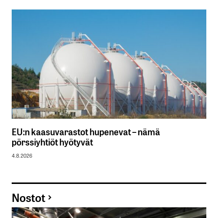
EU:n kaasuvarastot hupenevat – nämä
pörssiyhtiöt hyötyvät
4.8.2026
Nostot