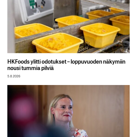
HKFoods ylitti odotukset – loppuvuoden näkymiin
nousi tummia pilviä
5.8.2026