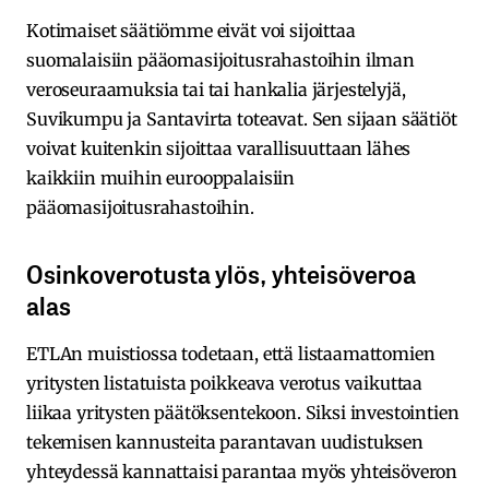
Kotimaiset säätiömme eivät voi sijoittaa
suomalaisiin pääomasijoitusrahastoihin ilman
veroseuraamuksia tai tai hankalia järjestelyjä,
Suvikumpu ja Santavirta toteavat. Sen sijaan säätiöt
voivat kuitenkin sijoittaa varallisuuttaan lähes
kaikkiin muihin eurooppalaisiin
pääomasijoitusrahastoihin.
Osinkoverotusta ylös, yhteisöveroa
alas
ETLAn muistiossa todetaan, että listaamattomien
yritysten listatuista poikkeava verotus vaikuttaa
liikaa yritysten päätöksentekoon. Siksi investointien
tekemisen kannusteita parantavan uudistuksen
yhteydessä kannattaisi parantaa myös yhteisöveron