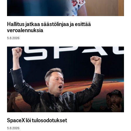
Hallitus jatkaa säästölinjaa ja esittää
veroalennuksia
5.8.2026
SpaceX löi tulosodotukset
5.8.2026