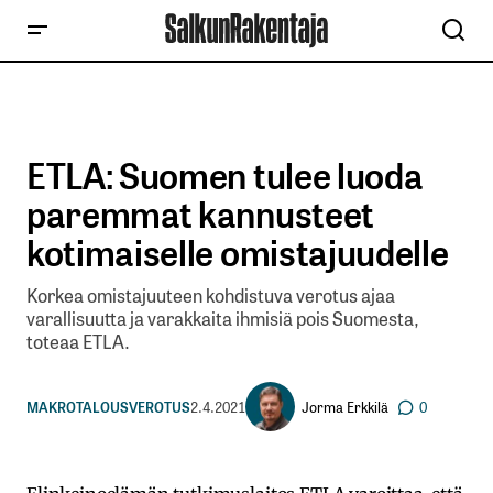
ETLA: Suomen tulee luoda
paremmat kannusteet
kotimaiselle omistajuudelle
Korkea omistajuuteen kohdistuva verotus ajaa
varallisuutta ja varakkaita ihmisiä pois Suomesta,
toteaa ETLA.
Jorma Erkkilä
MAKROTALOUS
VEROTUS
2.4.2021
0