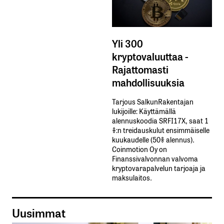
Yli 300
kryptovaluuttaa -
Rajattomasti
mahdollisuuksia
Tarjous SalkunRakentajan
lukijoille: Käyttämällä​ ​
alennuskoodia​ ​SRFI17X,​ ​saat​ ​1
%:n treidauskulut​ ​ensimmäiselle​ ​
kuukaudelle​ ​(50%​ ​alennus).
Coinmotion Oy on
Finanssivalvonnan valvoma
kryptovarapalvelun tarjoaja ja
maksulaitos.
Uusimmat