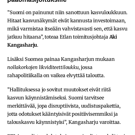
”Suomi on painunut niin sanottuun kasvuloukkuun.
Hitaat kasvunäkymät eivät kannusta investoimaan,
mikä varmistaa itseään vahvistavasti sen, että kasvu
jatkuu hitaana”, toteaa Etlan toimitusjohtaja
Aki
Kangasharju
.
Lisäksi Suomea painaa Kangasharjun mukaan
nollakorkojen likviditeettiloukku
, jossa
rahapolitiikalla on vaikea elvyttää taloutta.
”Hallituksessa jo sovitut muutokset eivät riitä
kasvun käynnistämiseksi. Suomi tarvitsee
merkittävää, jopa disruptiivista, uudistuspakettia,
jotta odotukset kääntyisivät positiivisemmiksi ja
talouskasvu käynnistyisi”, Kangasharju varoittaa.