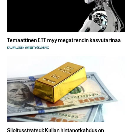
Temaattinen ETF myy megatrendin kasvutarinaa
KAUPALLINEN YHTEISTYÖ
KVARN X
Sijoitusstrategi: Kullan hintanotkahdus on