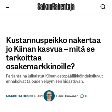
Kustannuspeikko nakertaa
jo Kiinan kasvua – mitä se
tarkoittaa
osakemarkkinoille?
Perjantaina julkaistut Kiinan ostopäällikköindeksiluvut
ennakoivat talouden elpymisen hidastuvan.
Henri Huovinen
MAKROTALOUS
30.4.2021
0