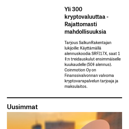
Yli 300
kryptovaluuttaa -
Rajattomasti
mahdollisuuksia
Tarjous SalkunRakentajan
lukijoille: Käyttämällä​ ​
alennuskoodia​ ​SRFI17X,​ ​saat​ ​1
%:n treidauskulut​ ​ensimmäiselle​ ​
kuukaudelle​ ​(50%​ ​alennus).
Coinmotion Oy on
Finanssivalvonnan valvoma
kryptovarapalvelun tarjoaja ja
maksulaitos.
Uusimmat