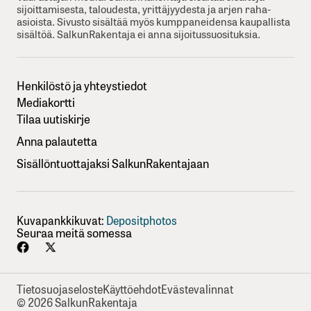
sijoittamisesta, taloudesta, yrittäjyydesta ja arjen raha-
asioista. Sivusto sisältää myös kumppaneidensa kaupallista
sisältöä. SalkunRakentaja ei anna sijoitussuosituksia.
Henkilöstö ja yhteystiedot
Mediakortti
Tilaa uutiskirje
Anna palautetta
Sisällöntuottajaksi SalkunRakentajaan
Kuvapankkikuvat:
Depositphotos
Seuraa meitä somessa
Tietosuojaseloste
Käyttöehdot
Evästevalinnat
© 2026 SalkunRakentaja