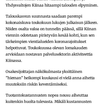
Yhdysvaltojen Kiinaa hitaampi talouden elpyminen.
Talouskasvun suunnasta saadaan parempi
kokonaiskuva toukokuun lukujen julkaisun jälkeen.
Niiden osalta valoa on tunnelin päässä, sillä Kiinan
viennin odotetaan piristyvän kesää kohti, kun sen
tärkeimpien vientialueiden koronarajoitukset
helpottuvat. Toukokuussa olevan lomakauden
arvioidaan nostavan palvelusektorin aktiviteettia
Kiinassa.
Osakesijoittajan näkökulmasta yksittäinen
”hieman” heikompi kuukausi ei vielä anna aihetta
muutoksiin riskin keventämiseksi.
Tuotantokustannusten nopea nousu aiheuttaa
kuitenkin huolta tulevasta. Mikäli kustannusten