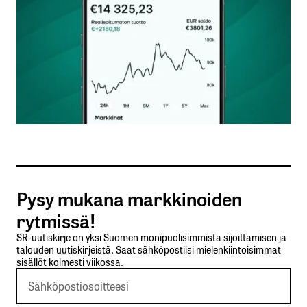
Nimesi tai nimimerkkisi
*
Sähköpostiosoitteesi
*
Tilaa SalkunRakentajan uutiskirje
Pysy mukana markkinoiden
Lähetä kommentti
rytmissä!
SR-uutiskirje on yksi Suomen monipuolisimmista sijoittamisen ja
talouden uutiskirjeistä. Saat sähköpostiisi mielenkiintoisimmat
sisällöt kolmesti viikossa.