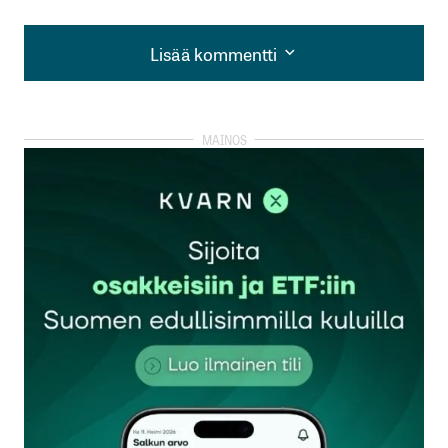
Lisää kommentti
Lisää kommentti
kirjautua
sisään
rekisteröityä
Sähköpostiosoitettasi ei julkaista.
Pakolliset
kentät on merkitty
*
Kommentti
*