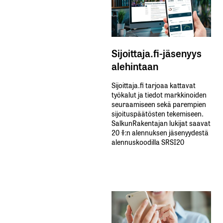
Sijoittaja.fi-jäsenyys
alehintaan
Sijoittaja.fi tarjoaa kattavat
työkalut ja tiedot markkinoiden
seuraamiseen sekä parempien
sijoituspäätösten tekemiseen.
SalkunRakentajan lukijat saavat
20 %:n alennuksen jäsenyydestä
alennuskoodilla SRSI20