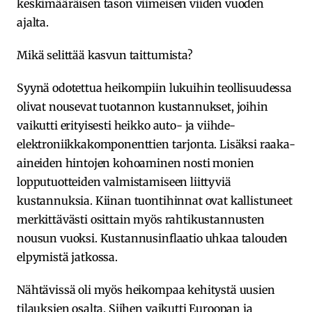
keskimääräisen tason viimeisen viiden vuoden
ajalta.
Mikä selittää kasvun taittumista?
Syynä odotettua heikompiin lukuihin teollisuudessa
olivat nousevat tuotannon kustannukset, joihin
vaikutti erityisesti heikko auto- ja viihde-
elektroniikkakomponenttien tarjonta. Lisäksi raaka-
aineiden hintojen kohoaminen nosti monien
lopputuotteiden valmistamiseen liittyviä
kustannuksia. Kiinan tuontihinnat ovat kallistuneet
merkittävästi osittain myös rahtikustannusten
nousun vuoksi. Kustannusinflaatio uhkaa talouden
elpymistä jatkossa.
Nähtävissä oli myös heikompaa kehitystä uusien
tilauksien osalta. Siihen vaikutti Euroopan ja