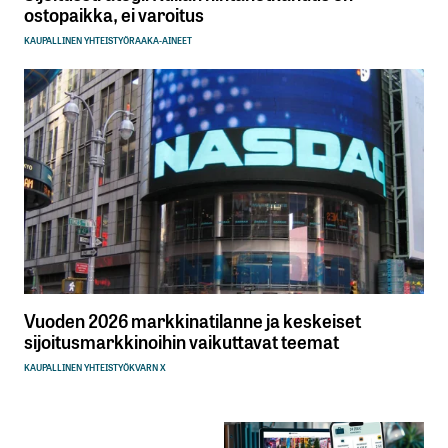
ostopaikka, ei varoitus
KAUPALLINEN YHTEISTYÖ
RAAKA-AINEET
Vuoden 2026 markkinatilanne ja keskeiset
sijoitusmarkkinoihin vaikuttavat teemat
KAUPALLINEN YHTEISTYÖ
KVARN X