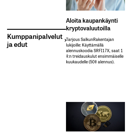
Aloita kaupankäynti
kryptovaluutoilla
Kumppanipalvelut
Tarjous SalkunRakentajan
ja edut
lukijoille: Käyttämällä​ ​
alennuskoodia​ ​SRFI17X,​ ​saat​ ​1
%:n treidauskulut​ ​ensimmäiselle​ ​
kuukaudelle​ ​(50%​ ​alennus).