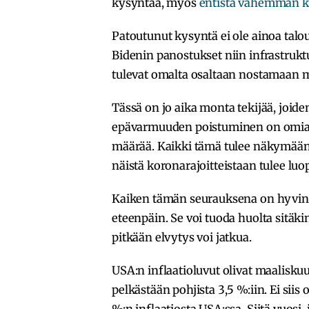
kysyntää, myös
entistä vähemmän ki
Patoutunut kysyntä ei ole ainoa taloud
Bidenin panostukset niin infrastruk
tulevat omalta osaltaan nostamaan 
Tässä on jo aika monta tekijää, joiden
epävarmuuden poistuminen on omiaa
määrää. Kaikki tämä tulee näkymään
näistä koronarajoitteistaan tulee l
Kaiken tämän seurauksena on hyvin m
eteenpäin. Se voi tuoda huolta sitäkin
pitkään elvytys voi jatkua.
USA:n inflaatioluvut olivat maalisk
pelkästään pohjista 3,5 %:iin. Ei sii
%:n inflaatiosta USA:ssa. Siitä vuosi