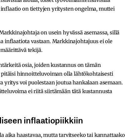
ä inflaatio on tiettyjen yritysten ongelma, muttei
. Markkinajohtaja on usein hyvässä asemassa, sillä
a inflaatiota vastaan. Markkinajohtajuus ei ole
määrittävä tekijä.
intärkeitä osia, joiden kustannus on tämän
pitäisi hinnoitteluvoiman olla lähtökohtaisesti
va yritys voi puolestaan joutua hankalaan asemaan.
teluvoima ei riitä siirtämään tätä kustannusta
seen inflaatiopiikkiin
la aika haastavaa, mutta tarvitseeko tai kannattaako