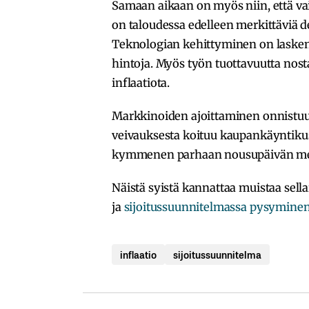
Samaan aikaan on myös niin, että vaik
on taloudessa edelleen merkittäviä d
Teknologian kehittyminen on lasken
hintoja. Myös työn tuottavuutta nost
inflaatiota.
Markkinoiden ajoittaminen onnistuu
veivauksesta koituu kaupankäyntik
kymmenen parhaan nousupäivän mene
Näistä syistä kannattaa muistaa sel
ja
sijoitussuunnitelmassa pysymine
inflaatio
sijoitussuunnitelma