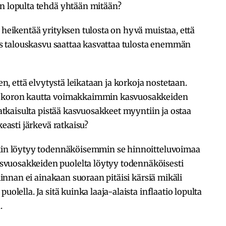
an lopulta tehdä yhtään mitään?
 heikentää yrityksen tulosta on hyvä muistaa, että
kas talouskasvu saattaa kasvattaa tulosta enemmän
hen, että elvytystä leikataan ja korkoja nostetaan.
ttokoron kautta voimakkaimmin kasvuosakkeiden
iratkaisulta pistää kasvuosakkeet myyntiin ja ostaa
keasti järkevä ratkaisu?
nkin löytyy todennäköisemmin se hinnoitteluvoimaa
vuosakkeiden puolelta löytyy todennäköisesti
iminnan ei ainakaan suoraan pitäisi kärsiä mikäli
uolella. Ja sitä kuinka laaja-alaista inflaatio lopulta
n.