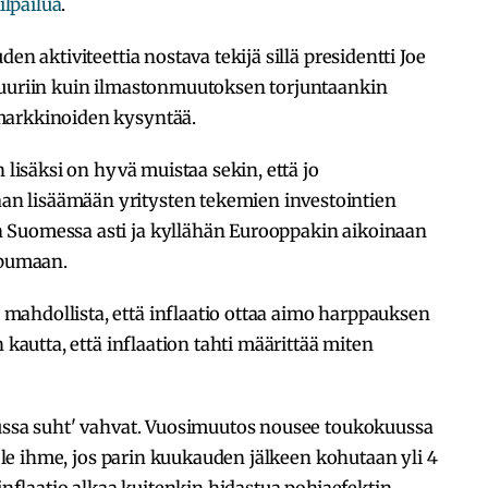
lpailua
.
en aktiviteettia nostava tekijä sillä presidentti Joe
tuuriin kuin ilmastonmuutoksen torjuntaankin
markkinoiden kysyntää.
 lisäksi on hyvä muistaa sekin, että jo
n lisäämään yritysten tekemien investointien
 Suomessa asti ja kyllähän Eurooppakin aikoinaan
uopumaan.
ahdollista, että inflaatio ottaa aimo harppauksen
 kautta, että inflaation tahti määrittää miten
uussa suht' vahvat. Vuosimuutos nousee toukokuussa
s ole ihme, jos parin kuukauden jälkeen kohutaan yli 4
-inflaatio alkaa kuitenkin hidastua pohjaefektin