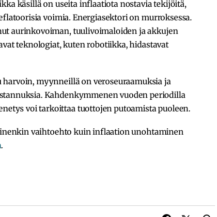
ka käsillä on useita inflaatiota nostavia tekijöitä,
eflatoorisia voimia. Energiasektori on murroksessa.
ut aurinkovoiman, tuulivoimaloiden ja akkujen
avat teknologiat, kuten robotiikka, hidastavat
 harvoin, myynneillä on veroseuraamuksia ja
ustannuksia. Kahdenkymmenen vuoden periodilla
tys voi tarkoittaa tuottojen putoamista puoleen.
lainenkin vaihtoehto kuin inflaation unohtaminen
n
.