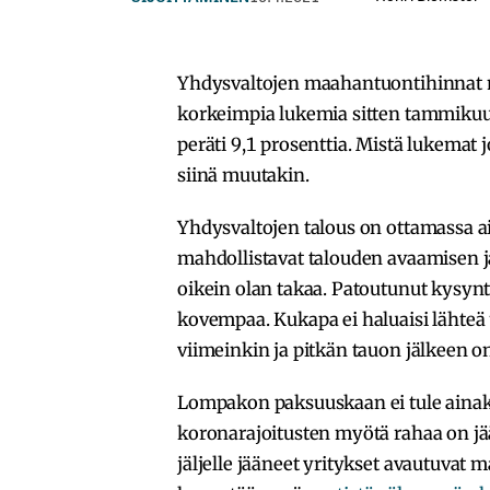
Yhdysvaltojen maahantuontihinnat ma
korkeimpia lukemia sitten tammikuu
peräti 9,1 prosenttia. Mistä lukemat 
siinä muutakin.
Yhdysvaltojen talous on ottamassa a
mahdollistavat talouden avaamisen j
oikein olan takaa. Patoutunut kysyntä
kovempaa. Kukapa ei haluaisi lähteä
viimeinkin ja pitkän tauon jälkeen o
Lompakon paksuuskaan ei tule ainaka
koronarajoitusten myötä rahaa on jä
jäljelle jääneet yritykset avautuvat 