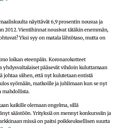
aliskuulta näyttävät 6,9 prosentin nousua ja
n 2012. Vientihinnat nousivat tätäkin enemmän,
johtuvat? Yksi syy on matala lähtötaso, mutta on
imo loikan eteenpäin. Koronarokotteet
a yhdysvaltalaiset pääsevät vihdoin kuluttamaan
 johtaa siihen, että nyt kulutetaan entistä
 ulos syömään, matkoille ja juhlimaan kun se nyt
n mahdollista.
an kaikille olemaan ongelma, sillä
änyt säästöön. Yrityksiä on mennyt konkurssiin ja
markkinaan missä on paitsi poikkeuksellisen suurta