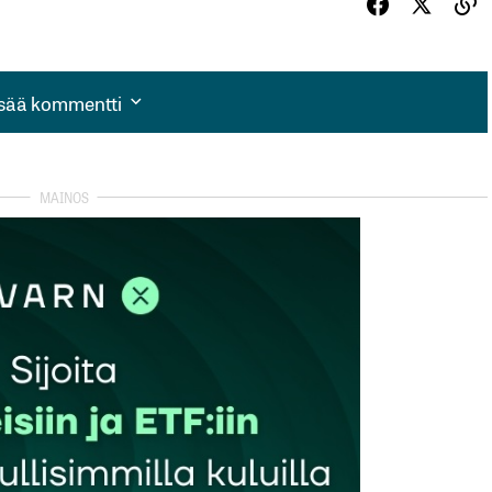
isää kommentti
isää kommentti
autua sisään
rekisteröityä
et kentät on merkitty
*