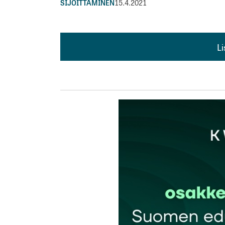
SIJOITTAMINEN
15.4.2021
L
L
kirj
Sähköpostiosoitettasi ei julkaista.
Pakollis
Kommentti
*