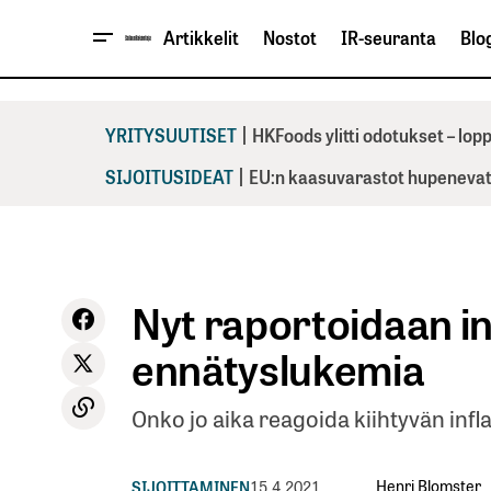
Artikkelit
Nostot
IR-seuranta
Blog
|
YRITYSUUTISET
HKFoods ylitti odotukset – lo
|
SIJOITUSIDEAT
EU:n kaasuvarastot hupenevat 
Nyt raportoidaan in
ennätyslukemia
Onko jo aika reagoida kiihtyvän in
Henri Blomster
SIJOITTAMINEN
15.4.2021