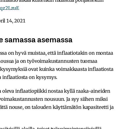
Mqz2LzuE
ril 14, 2021
 ole samassa asemassa
sa on hyvä muistaa, että inflaatiotakin on montaa
n nousua ja on työvoimakustannusten tuomaa
 kysymyksiä ovat kuinka voimakkaasta inflaatiosta
a inflaatiosta on kysymys.
 oleva inflaatiopiikki nostaa kyllä raaka-aineiden
voimakustannusten nousuun. Ja syy siihen miksi
ttä nouse, on talouden käyttämätön kapasiteetti ja
iivisillä aloilla, toiset työvoimaintensiivisillä