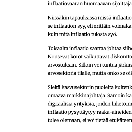
inflaatiovaaran huomaavan sijoittaj
Niissäkin tapauksissa missä inflaatio
se inflaation syy, eli erittäin voima
kuin mitä inflaatio tulosta syö.
Toisaalta inflaatio saattaa johtaa sii
Nousevat korot vaikuttavat diskon
arvostuksiin. Silloin voi tuntua järk
arvosektoria tilalle, mutta onko se oi
Sieltä kasvusektorin puolelta kuite
omaava markkinajohtaja. Samoin kas
digitaalisia yrityksiä, joiden liiketo
inflaatio pysyttäytyy raaka-aineiden p
tulee olemaan, ei voi tietää etukätee