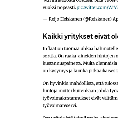
vuoksi nopeasti.
pic.twitter.com/Wr
— Reijo Heiskanen (@Reiskanen)
Ap
Kaikki yritykset eivät
Inflaation tuomaa uhkaa hahmotelles
sorttia. On raaka-aineiden hintoje
kustannuspainetta. Muita olennaisia
on kysymys ja kuinka pitkäaikaisest
On hyvinkin mahdollista, että tulossa
hintoja muttei kuitenkaan johda työ
työvoimakustannukset eivät välttämä
työvoimareservi.
Osa yrityksistä toimii raaka-aineintens