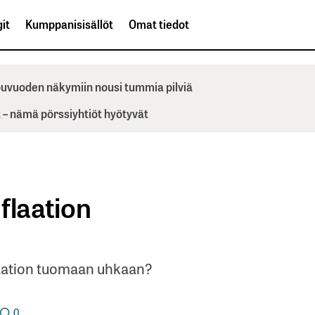
it
Kumppanisisällöt
Omat tiedot
ppuvuoden näkymiin nousi tummia pilviä
– nämä pörssiyhtiöt hyötyvät
flaation
flaation tuomaan uhkaan?
0