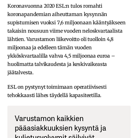
Koronavuonna 2020 ESL:n tulos romahti
koronapandemian aiheuttaman kysynnän
supistumisen vuoksi 7,6 miljoonaan kääntyäkseen
takaisin nousuun viime vuoden neloskvartaalista
lähtien. Varustamon liikevoitto oli tuolloin 4,8
miljoonaa ja edelleen tämän vuoden
ykköskvartaalilla vahva 4,5 miljoonaa euroa –
huolimatta talvikaudesta ja keskivaikeasta
jäätalvesta.
ESL on pystynyt toimimaan operatiivisesti
tehokkaasti lähes täydellä kapasiteetilla.
Varustamon kaikkien
pääasiakkuuksien kysyntä ja
kuljetusvolyymit säilyivät