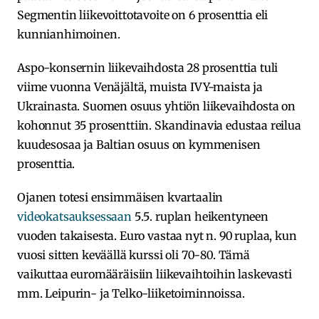
Segmentin liikevoittotavoite on 6 prosenttia eli
kunnianhimoinen.
Aspo-konsernin liikevaihdosta 28 prosenttia tuli
viime vuonna Venäjältä, muista IVY-maista ja
Ukrainasta. Suomen osuus yhtiön liikevaihdosta on
kohonnut 35 prosenttiin. Skandinavia edustaa reilua
kuudesosaa ja Baltian osuus on kymmenisen
prosenttia.
Ojanen totesi ensimmäisen kvartaalin
videokatsauksessaan
5.5. ruplan heikentyneen
vuoden takaisesta. Euro vastaa nyt n. 90 ruplaa, kun
vuosi sitten keväällä kurssi oli 70-80. Tämä
vaikuttaa euromääräisiin liikevaihtoihin laskevasti
mm. Leipurin- ja Telko-liiketoiminnoissa.