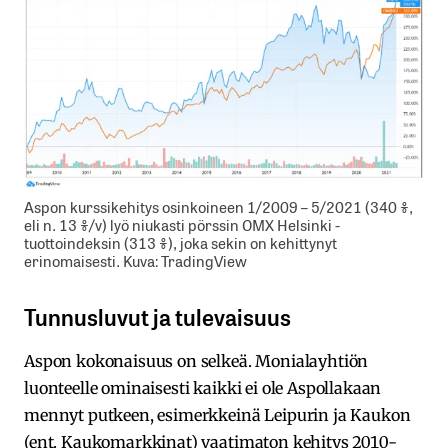
Aspon kurssikehitys osinkoineen 1/2009 – 5/2021 (340 %,
eli n. 13 %/v) lyö niukasti pörssin OMX Helsinki -
tuottoindeksin (313 %), joka sekin on kehittynyt
erinomaisesti. Kuva: TradingView
Tunnusluvut ja tulevaisuus
Aspon kokonaisuus on selkeä. Monialayhtiön
luonteelle ominaisesti kaikki ei ole Aspollakaan
mennyt putkeen, esimerkkeinä Leipurin ja Kaukon
(ent. Kaukomarkkinat) vaatimaton kehitys 2010-