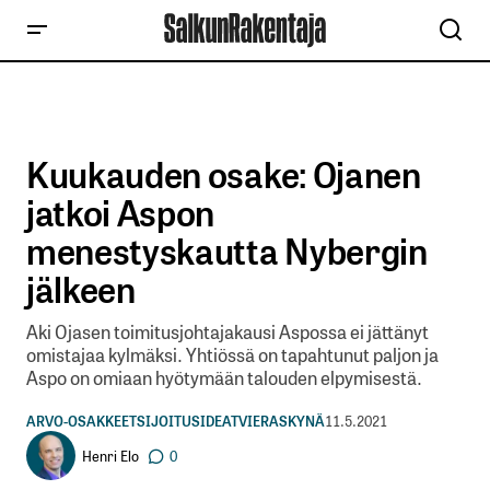
Kuukauden osake: Ojanen
jatkoi Aspon
menestyskautta Nybergin
jälkeen
Aki Ojasen toimitusjohtajakausi Aspossa ei jättänyt
omistajaa kylmäksi. Yhtiössä on tapahtunut paljon ja
Aspo on omiaan hyötymään talouden elpymisestä.
ARVO-OSAKKEET
SIJOITUSIDEAT
VIERASKYNÄ
11.5.2021
Henri Elo
0