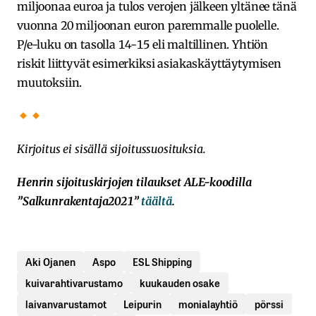
miljoonaa euroa ja tulos verojen jälkeen yltänee tänä
vuonna 20 miljoonan euron paremmalle puolelle.
P/e-luku on tasolla 14-15 eli maltillinen. Yhtiön
riskit liittyvät esimerkiksi asiakaskäyttäytymisen
muutoksiin.
Kirjoitus ei sisällä sijoitussuosituksia.
Henrin sijoituskirjojen tilaukset ALE-koodilla
”Salkunrakentaja2021”
täältä
.
Aki Ojanen
Aspo
ESL Shipping
kuivarahtivarustamo
kuukauden osake
laivanvarustamot
Leipurin
monialayhtiö
pörssi