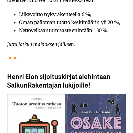
tavoitteet vuoteen 2023 mennessä ovat:
Liikevoitto nykyrakenteella 6 %,
Oman pääoman tuotto keskimäärin yli 20 %,
Nettovelkaantumisaste enintään 130 %.
Juttu jatkuu mainoksen jälkeen.
Henri Elon sijoituskirjat alehintaan
SalkunRakentajan lukijoille!