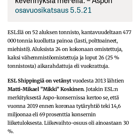
osavuosikatsaus 5.5.21
ESL:llä on 52 aluksen tonnisto, kantavuudeltaan 477
000 tonnia kuollutta painoa (lasti, polttoaineet,
miehistö). Aluksista 24 on kokonaan omistettuja,
kaksi vähemmistöomistettuja ja loput 26 (25 %
tonnistosta) aikarahdattuja eli vuokrattuja.
ESL Shippingiä on vetänyt
vuodesta 2013 lähtien
Matti-Mikael ”Mikki” Koskinen
. Jotakin ESL:n
merkityksestä Aspo-konsernissa kertoo se, että
vuonna 2019 ennen koronaa tytäryhtiö teki 14,6
miljoonaa eli 69 prosenttia konsernin
liiketuloksesta. Liikevaihto-osuus oli ainoastaan 30
%.