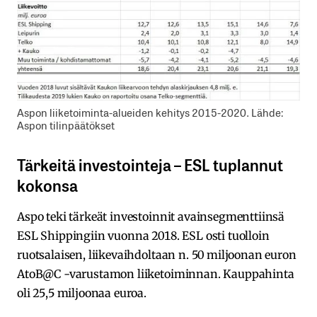
Aspon liiketoiminta-alueiden kehitys 2015-2020. Lähde:
Aspon tilinpäätökset
Tärkeitä investointeja – ESL tuplannut
kokonsa
Aspo teki tärkeät investoinnit avainsegmenttiinsä
ESL Shippingiin vuonna 2018. ESL osti tuolloin
ruotsalaisen, liikevaihdoltaan n. 50 miljoonan euron
AtoB@C -varustamon liiketoiminnan. Kauppahinta
oli 25,5 miljoonaa euroa.