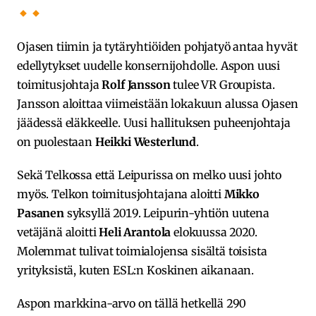
Ojasen tiimin ja tytäryhtiöiden pohjatyö antaa hyvät
edellytykset uudelle konsernijohdolle. Aspon uusi
toimitusjohtaja
Rolf Jansson
tulee VR Groupista.
Jansson aloittaa viimeistään lokakuun alussa Ojasen
jäädessä eläkkeelle. Uusi hallituksen puheenjohtaja
on puolestaan
Heikki Westerlund
.
Sekä Telkossa että Leipurissa on melko uusi johto
myös. Telkon toimitusjohtajana aloitti
Mikko
Pasanen
syksyllä 2019. Leipurin-yhtiön uutena
vetäjänä aloitti
Heli Arantola
elokuussa 2020.
Molemmat tulivat toimialojensa sisältä toisista
yrityksistä, kuten ESL:n Koskinen aikanaan.
Aspon markkina-arvo on tällä hetkellä 290