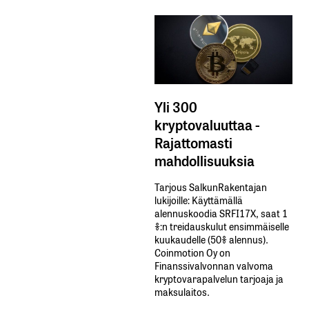
Yli 300
kryptovaluuttaa -
Rajattomasti
mahdollisuuksia
Tarjous SalkunRakentajan
lukijoille: Käyttämällä​ ​
alennuskoodia​ ​SRFI17X,​ ​saat​ ​1
%:n treidauskulut​ ​ensimmäiselle​ ​
kuukaudelle​ ​(50%​ ​alennus).
Coinmotion Oy on
Finanssivalvonnan valvoma
kryptovarapalvelun tarjoaja ja
maksulaitos.