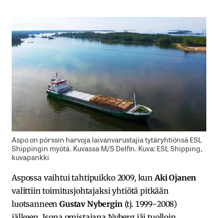
Aspo on pörssin harvoja laivanvarustajia tytäryhtiönsä ESL
Shippingin myötä. Kuvassa M/S Delfin. Kuva: ESL Shipping,
kuvapankki
Aspossa vaihtui tahtipuikko 2009, kun
Aki Ojanen
valittiin toimitusjohtajaksi yhtiötä pitkään
luotsanneen
Gustav Nybergin
(tj. 1999-2008)
jälkeen. Isona omistajana Nyberg jäi tuolloin