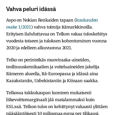
Vahva peluri idässä
Aspo on Nokian Renkaiden tapaan (
kuukauden
osake 1/2021
) vahva toimija itämarkkinoilla.
Erityisen ilahduttavaa on Telkon vakaa tuloskehitys
vuodesta toiseen ja tuloksen kohentuminen vuonna
2020 ja edelleen alkuvuonna 2021.
Telko on perinteikäs muoviraaka-aineiden,
teollisuuskemikaalien ja voiteluaineiden jakelija
Itämeren alueella, Itä-Euroopassa ja idässä aina
Kazakstaniin, Uzbekistaniin ja Kiinaan saakka.
Telkossa tukkukaupan luonteen mukaisesti
liikevoittomarginaali jää matalammaksi kuin
ESL:ssä. Telkon tulos on kehittynyt vakaasti ylittäen
pääsääntöisesti 10 miljoonaa euroa per tilikausi.