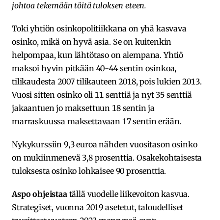
johtoa tekemään töitä tuloksen eteen.
Toki yhtiön osinkopolitiikkana on yhä kasvava
osinko, mikä on hyvä asia. Se on kuitenkin
helpompaa, kun lähtötaso on alempana. Yhtiö
maksoi hyvin pitkään 40-44 sentin osinkoa,
tilikaudesta 2007 tilikauteen 2018, pois lukien 2013.
Vuosi sitten osinko oli 11 senttiä ja nyt 35 senttiä
jakaantuen jo maksettuun 18 sentin ja
marraskuussa maksettavaan 17 sentin erään.
Nykykurssiin 9,3 euroa nähden vuositason osinko
on mukiinmenevä 3,8 prosenttia. Osakekohtaisesta
tuloksesta osinko lohkaisee 90 prosenttia.
Aspo ohjeistaa
tällä vuodelle liikevoiton kasvua.
Strategiset, vuonna 2019 asetetut, taloudelliset