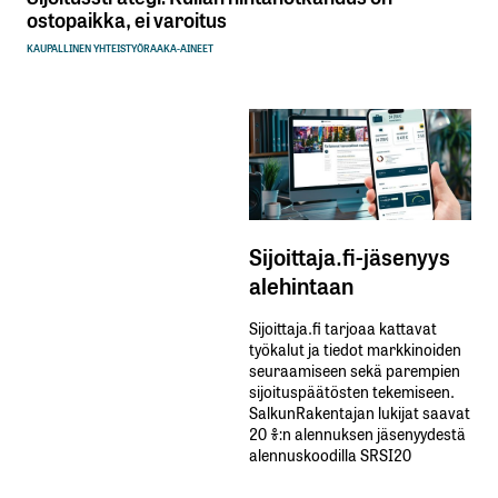
ostopaikka, ei varoitus
KAUPALLINEN YHTEISTYÖ
RAAKA-AINEET
Sijoittaja.fi-jäsenyys
alehintaan
Sijoittaja.fi tarjoaa kattavat
työkalut ja tiedot markkinoiden
seuraamiseen sekä parempien
sijoituspäätösten tekemiseen.
SalkunRakentajan lukijat saavat
20 %:n alennuksen jäsenyydestä
alennuskoodilla SRSI20