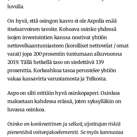
luvulla.
On hyvä, että osingon kasvu ei ole Aspolla enää
itseisarvoinen tavoite. Kohoava osinko yhdessä
isojen investointien kanssa nostivat yhtiön
nettovelkaantumiasteen (korolliset nettovelat / omat
varat) jopa 200 prosentin tuntumaan alkuvuonna
2019. Tällä hetkellä taso on siedettävä 139
prosenttia. Korkeahkoa tasoa perustelee yhtiön
vakaa kassavirta varustamosta ja Telkosta.
Aspo on silti erittäin hyvä osinkopaperi. Osinkoa
maksetaan kahdessa erässä, joten syksylläkin on
luvassa osinkoa.
Osinko on konkreettinen ja selkeä, sijoittajan riskiä
pienentävä voitonjakoelementti. Se myös kannustaa