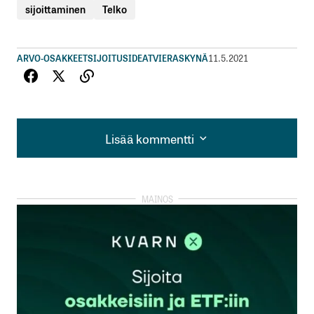
sijoittaminen
Telko
ARVO-OSAKKEET
SIJOITUSIDEAT
VIERASKYNÄ
11.5.2021
Lisää kommentti
Lisää kommentti
kirjautua
sisään
rekisteröityä