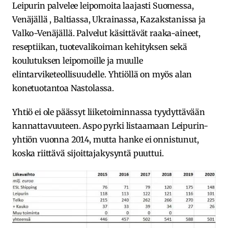
Leipurin palvelee leipomoita laajasti Suomessa,
Venäjällä , Baltiassa, Ukrainassa, Kazakstanissa ja
Valko-Venäjällä. Palvelut käsittävät raaka-aineet,
reseptiikan, tuotevalikoiman kehityksen sekä
koulutuksen leipomoille ja muulle
elintarviketeollisuudelle. Yhtiöllä on myös alan
konetuotantoa Nastolassa.
Yhtiö ei ole päässyt liiketoiminnassa tyydyttävään
kannattavuuteen. Aspo pyrki listaamaan Leipurin-
yhtiön vuonna 2014, mutta hanke ei onnistunut,
koska riittävä sijoittajakysyntä puuttui.