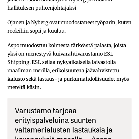
hallituksen puheenjohtajaksi.
Ojanen ja Nyberg ovat muodostaneet työparin, kuten
rooleihin sopii ja kuuluu.
Aspo muodostuu kolmesta tärkeästä palasta, joista
yksi on menestyvä kuivarahtivarustamo ESL
Shipping. ESL seilaa nykyaikaisella laivastolla
maailman merillä, erikoisuutena jäävahvistettu
kalusto sekä lastaus- ja purkumahdollisuudet myös
mereltä käsin.
Varustamo tarjoaa
erityispalveluina suurten
valtamerialusten lastauksia ja
kevennyksiä merellä. – Aspon