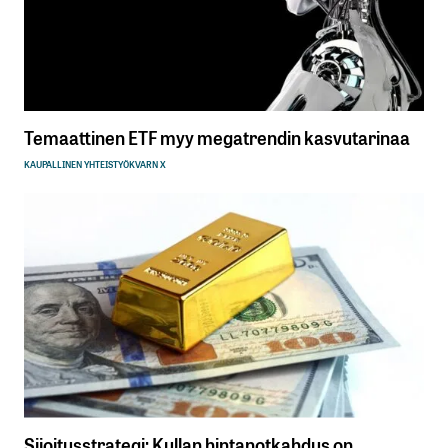
Temaattinen ETF myy megatrendin kasvutarinaa
KAUPALLINEN YHTEISTYÖ
KVARN X
Sijoitusstrategi: Kullan hintanotkahdus on