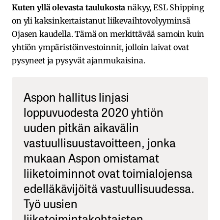
Kuten yllä olevasta taulukosta
näkyy, ESL Shipping
on yli kaksinkertaistanut liikevaihtovolyyminsä
Ojasen kaudella. Tämä on merkittävää samoin kuin
yhtiön ympäristöinvestoinnit, jolloin laivat ovat
pysyneet ja pysyvät ajanmukaisina.
Aspon hallitus linjasi
loppuvuodesta 2020 yhtiön
uuden pitkän aikavälin
vastuullisuustavoitteen, jonka
mukaan Aspon omistamat
liiketoiminnot ovat toimialojensa
edelläkävijöitä vastuullisuudessa.
Työ uusien
liiketoimintakohtaisten