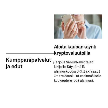
Aloita kaupankäynti
kryptovaluutoilla
Kumppanipalvelut
Tarjous SalkunRakentajan
ja edut
lukijoille: Käyttämällä​ ​
alennuskoodia​ ​SRFI17X,​ ​saat​ ​1
%:n treidauskulut​ ​ensimmäiselle​ ​
kuukaudelle​ ​(50%​ ​alennus).