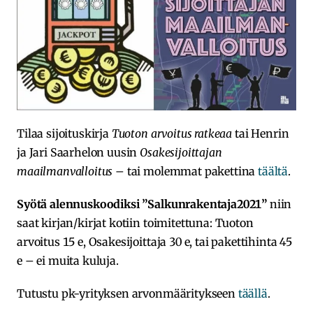
Tilaa sijoituskirja
Tuoton arvoitus ratkeaa
tai Henrin
ja Jari Saarhelon uusin
Osakesijoittajan
maailmanvalloitus
– tai molemmat pakettina
täältä
.
Syötä alennuskoodiksi ”Salkunrakentaja2021”
niin
saat kirjan/kirjat kotiin toimitettuna: Tuoton
arvoitus 15 e, Osakesijoittaja 30 e, tai pakettihinta 45
e – ei muita kuluja.
Tutustu pk-yrityksen arvonmääritykseen
täällä
.