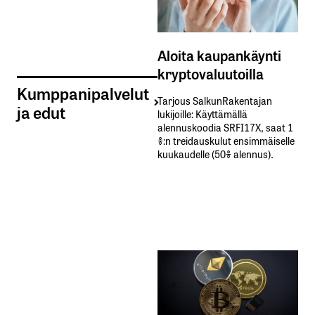
Aloita kaupankäynti
kryptovaluutoilla
Kumppanipalvelut
Tarjous SalkunRakentajan
ja edut
lukijoille: Käyttämällä​ ​
alennuskoodia​ ​SRFI17X,​ ​saat​ ​1
%:n treidauskulut​ ​ensimmäiselle​ ​
kuukaudelle​ ​(50%​ ​alennus).