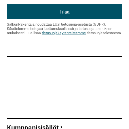
SalkunRakentaja noudattaa EU:n tietosuoja-asetusta (GDPR).
Käsittelemme tietojasi luottamuksellisesti ja tietosuoja-asetuksen
mukaisesti. Lue lisää
tietosuojakäytänteistämme
tietosuojaselosteesta.
Kumppanisisällöt