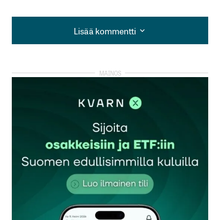
Lisää kommentti
Lisää kommentti
kirjautua
sisään
rekisteröityä
Sähköpostiosoitettasi ei julkaista.
Pakolliset
kentät on merkitty
*
Kommentti
*