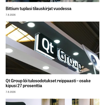
Bittium tuplasi tilauskirjat vuodessa
7.8.2026
Qt Group löi tulosodotukset reippaasti – osake
kipusi 27 prosenttia
7.8.2026