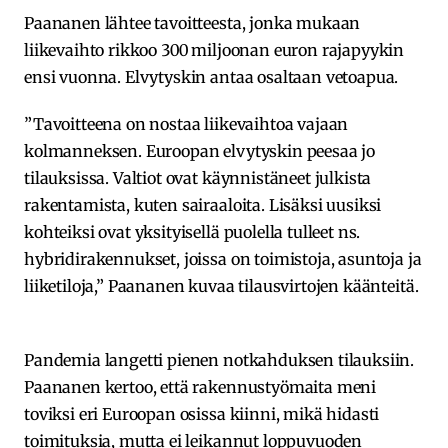
Paananen lähtee tavoitteesta, jonka mukaan
liikevaihto rikkoo 300 miljoonan euron rajapyykin
ensi vuonna. Elvytyskin antaa osaltaan vetoapua.
”Tavoitteena on nostaa liikevaihtoa vajaan
kolmanneksen. Euroopan elvytyskin peesaa jo
tilauksissa. Valtiot ovat käynnistäneet julkista
rakentamista, kuten sairaaloita. Lisäksi uusiksi
kohteiksi ovat yksityisellä puolella tulleet ns.
hybridirakennukset, joissa on toimistoja, asuntoja ja
liiketiloja,” Paananen kuvaa tilausvirtojen käänteitä.
Pandemia langetti pienen notkahduksen tilauksiin.
Paananen kertoo, että rakennustyömaita meni
toviksi eri Euroopan osissa kiinni, mikä hidasti
toimituksia, mutta ei leikannut loppuvuoden