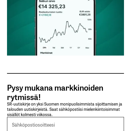
Nimesi tai nimimerkkisi
*
Sähköpostiosoitteesi
*
Tilaa SalkunRakentajan uutiskirje
Pysy mukana markkinoiden
Lähetä kommentti
rytmissä!
SR-uutiskirje on yksi Suomen monipuolisimmista sijoittamisen ja
talouden uutiskirjeistä. Saat sähköpostiisi mielenkiintoisimmat
sisällöt kolmesti viikossa.