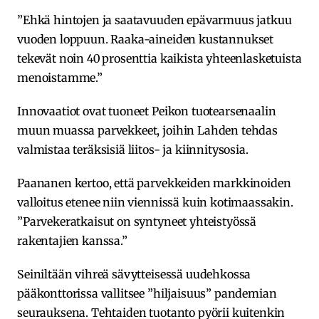
”Ehkä hintojen ja saatavuuden epävarmuus jatkuu
vuoden loppuun. Raaka-aineiden kustannukset
tekevät noin 40 prosenttia kaikista yhteenlasketuista
menoistamme.”
Innovaatiot ovat tuoneet Peikon tuotearsenaalin
muun muassa parvekkeet, joihin Lahden tehdas
valmistaa teräksisiä liitos- ja kiinnitysosia.
Paananen kertoo, että parvekkeiden markkinoiden
valloitus etenee niin viennissä kuin kotimaassakin.
”Parvekeratkaisut on syntyneet yhteistyössä
rakentajien kanssa.”
Seiniltään vihreä sävytteisessä uudehkossa
pääkonttorissa vallitsee ”hiljaisuus” pandemian
seurauksena. Tehtaiden tuotanto pyörii kuitenkin