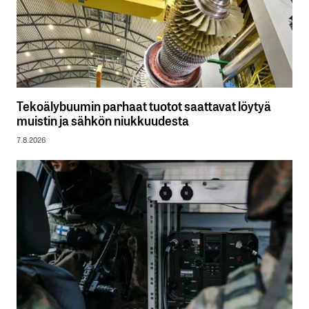
Tekoälybuumin parhaat tuotot saattavat löytyä
muistin ja sähkön niukkuudesta
7.8.2026