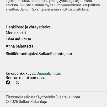
sijoittamisesta, taloudesta, yrittäjyydesta ja arjen raha-
asioista. Sivusto sisältää myös kumppaneidensa kaupallista
sisältöä. SalkunRakentaja ei anna sijoitussuosituksia.
Henkilöstö ja yhteystiedot
Mediakortti
Tilaa uutiskirje
Anna palautetta
Sisällöntuottajaksi SalkunRakentajaan
Kuvapankkikuvat:
Depositphotos
Seuraa meitä somessa
Tietosuojaseloste
Käyttöehdot
Evästevalinnat
© 2026 SalkunRakentaja