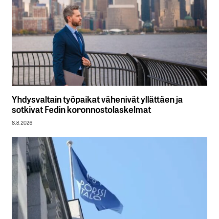
Yhdysvaltain työpaikat vähenivät yllättäen ja
sotkivat Fedin koronnostolaskelmat
8.8.2026