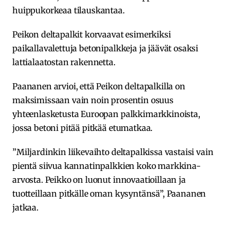
huippukorkeaa tilauskantaa.
Peikon deltapalkit korvaavat esimerkiksi
paikallavalettuja betonipalkkeja ja jäävät osaksi
lattialaatostan rakennetta.
Paananen arvioi, että Peikon deltapalkilla on
maksimissaan vain noin prosentin osuus
yhteenlasketusta Euroopan palkkimarkkinoista,
jossa betoni pitää pitkää etumatkaa.
”Miljardinkin liikevaihto deltapalkissa vastaisi vain
pientä siivua kannatinpalkkien koko markkina-
arvosta. Peikko on luonut innovaatioillaan ja
tuotteillaan pitkälle oman kysyntänsä”, Paananen
jatkaa.