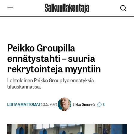
Peikko Groupilla
ennätystahti – suuria
rekrytointeja myyntiin
Lahtelainen Peikko Group lyö ennätyksiä
tilauskannassa.
Ilkka Sinervä
LISTAAMATTOMAT
10.5.2021
0