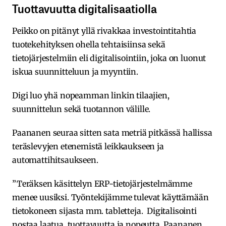
Tuottavuutta digitalisaatiolla
Peikko on pitänyt yllä rivakkaa investointitahtia
tuotekehityksen ohella tehtaisiinsa sekä
tietojärjestelmiin eli digitalisointiin, joka on luonut
iskua suunnitteluun ja myyntiin.
Digi luo yhä nopeamman linkin tilaajien,
suunnittelun sekä tuotannon välille.
Paananen seuraa sitten sata metriä pitkässä hallissa
teräslevyjen etenemistä leikkaukseen ja
automattihitsaukseen.
”Teräksen käsittelyn ERP-tietojärjestelmämme
menee uusiksi. Työntekijämme tulevat käyttämään
tietokoneen sijasta mm. tabletteja. Digitalisointi
nostaa laatua, tuottavuutta ja nopeutta, Paananen