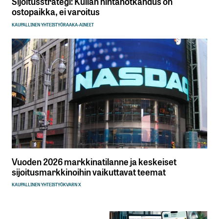
Sijoitusstrategi: Kullan hintanotkahdus on
ostopaikka, ei varoitus
KAUPALLINEN YHTEISTYÖ
RAAKA-AINEET
Vuoden 2026 markkinatilanne ja keskeiset
sijoitusmarkkinoihin vaikuttavat teemat
KAUPALLINEN YHTEISTYÖ
KVARN X