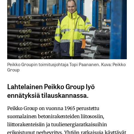
Peikko Groupin toimitusjohtaja Topi Paananen. Kuva: Peikko
Group
Lahtelainen Peikko Group lyö
ennätyksiä tilauskannassa.
Peikko Group on vuonna 1965 perustettu
suomalainen betonirakenteiden liitososiin,
liittorakenteisiin ja tuulienergiaratkaisuihin
erikoistunut perheyritys. Yhtiön ratkaisuja käyttävät