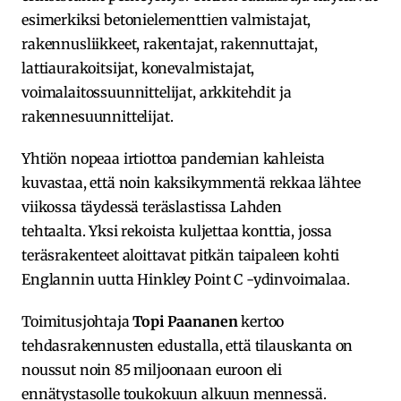
esimerkiksi betonielementtien valmistajat,
rakennusliikkeet, rakentajat, rakennuttajat,
lattiaurakoitsijat, konevalmistajat,
voimalaitossuunnittelijat, arkkitehdit ja
rakennesuunnittelijat.
Yhtiön nopeaa irtiottoa pandemian kahleista
kuvastaa, että noin kaksikymmentä rekkaa lähtee
viikossa täydessä teräslastissa Lahden
tehtaalta. Yksi rekoista kuljettaa konttia, jossa
teräsrakenteet aloittavat pitkän taipaleen kohti
Englannin uutta Hinkley Point C -ydinvoimalaa.
Toimitusjohtaja
Topi Paananen
kertoo
tehdasrakennusten edustalla, että tilauskanta on
noussut noin 85 miljoonaan euroon eli
ennätystasolle toukokuun alkuun mennessä.