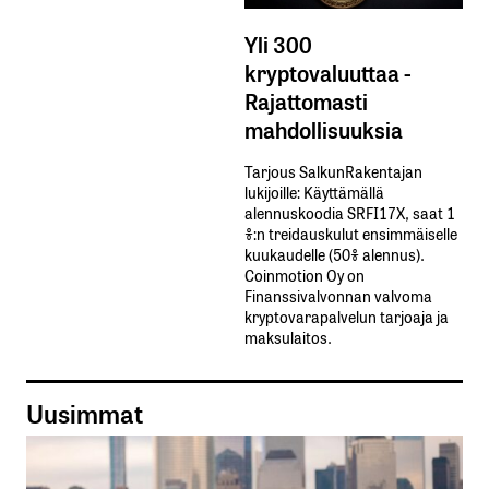
Yli 300
kryptovaluuttaa -
Rajattomasti
mahdollisuuksia
Tarjous SalkunRakentajan
lukijoille: Käyttämällä​ ​
alennuskoodia​ ​SRFI17X,​ ​saat​ ​1
%:n treidauskulut​ ​ensimmäiselle​ ​
kuukaudelle​ ​(50%​ ​alennus).
Coinmotion Oy on
Finanssivalvonnan valvoma
kryptovarapalvelun tarjoaja ja
maksulaitos.
Uusimmat