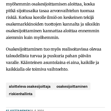
myöhemmin osakesijoittamisen aloittaa, koska
pitkä sijoitusaika tasaa arvonvaihtelun tuomaa
riskiä. Korkoa korolle ilmiö on keskeinen tekijä
osakemarkkinoiden tuottojen kannalta ja siksikin
osakesijoittaminen kannattaa aloittaa ennemmin
aiemmin kuin myöhemmin.
Osakesijoittaminen tuo myös realisoitavissa olevaa
taloudellista turvaa ja puskuria pahan päivän
varalle. Käänteinen asuntolaina ei aina, kaikille ja
kaikkialla ole toimiva vaihtoehto.
aloitteleva osakesijoittaja
osakesijoittaminen
riskienhallinta
SIJOITTAMINEN
31.5.2021