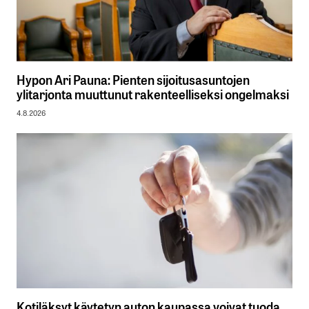
Hypon Ari Pauna: Pienten sijoitusasuntojen
ylitarjonta muuttunut rakenteelliseksi ongelmaksi
4.8.2026
Kotiläksyt käytetyn auton kaupassa voivat tuoda