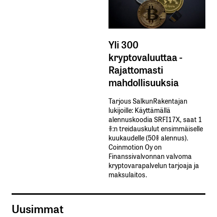
Yli 300
kryptovaluuttaa -
Rajattomasti
mahdollisuuksia
Tarjous SalkunRakentajan
lukijoille: Käyttämällä​ ​
alennuskoodia​ ​SRFI17X,​ ​saat​ ​1
%:n treidauskulut​ ​ensimmäiselle​ ​
kuukaudelle​ ​(50%​ ​alennus).
Coinmotion Oy on
Finanssivalvonnan valvoma
kryptovarapalvelun tarjoaja ja
maksulaitos.
Uusimmat