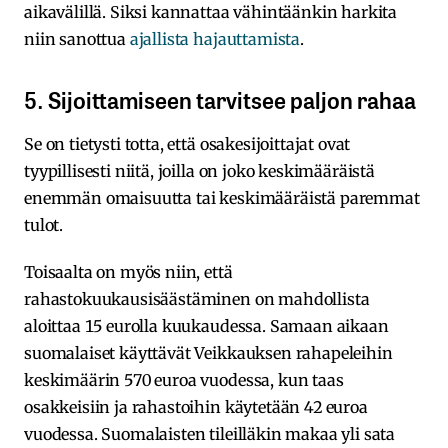
aikavälillä. Siksi kannattaa vähintäänkin harkita
niin sanottua
ajallista hajauttamista
.
5. Sijoittamiseen tarvitsee paljon rahaa
Se on tietysti totta, että osakesijoittajat ovat
tyypillisesti niitä, joilla on joko keskimääräistä
enemmän omaisuutta tai keskimääräistä paremmat
tulot.
Toisaalta on myös niin, että
rahastokuukausisäästäminen on mahdollista
aloittaa 15 eurolla kuukaudessa. Samaan aikaan
suomalaiset käyttävät Veikkauksen rahapeleihin
keskimäärin 570 euroa vuodessa, kun taas
osakkeisiin ja rahastoihin käytetään 42 euroa
vuodessa. Suomalaisten tileilläkin makaa yli sata