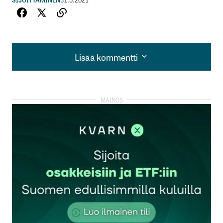
Lisää kommentti
Lisää kommentti
kirjautua
sisään
rekisteröityä
Sähköpostiosoitettasi ei julkaista.
Pakolliset
kentät on merkitty
*