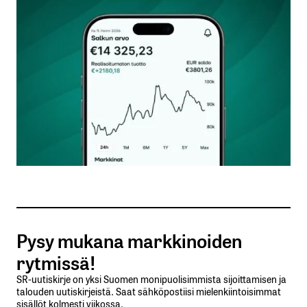
Kommentti
*
Nimesi tai nimimerkkisi
*
Sähköpostiosoitteesi
*
Tilaa SalkunRakentajan uutiskirje
Pysy mukana markkinoiden
Lähetä kommentti
rytmissä!
SR-uutiskirje on yksi Suomen monipuolisimmista sijoittamisen ja
talouden uutiskirjeistä. Saat sähköpostiisi mielenkiintoisimmat
sisällöt kolmesti viikossa.