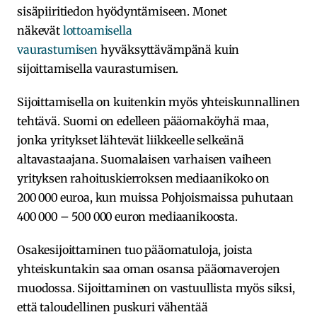
sisäpiiritiedon hyödyntämiseen. Monet
näkevät
lottoamisella
vaurastumisen
hyväksyttävämpänä kuin
sijoittamisella vaurastumisen.
Sijoittamisella on kuitenkin myös yhteiskunnallinen
tehtävä. Suomi on edelleen pääomaköyhä maa,
jonka yritykset lähtevät liikkeelle selkeänä
altavastaajana. Suomalaisen varhaisen vaiheen
yrityksen rahoituskierroksen mediaanikoko on
200 000 euroa, kun muissa Pohjoismaissa puhutaan
400 000 – 500 000 euron mediaanikoosta.
Osakesijoittaminen tuo pääomatuloja, joista
yhteiskuntakin saa oman osansa pääomaverojen
muodossa. Sijoittaminen on vastuullista myös siksi,
että taloudellinen puskuri vähentää