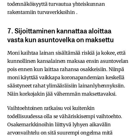
todennäköisyyttä turvautua yhteiskunnan
rakentamiin turvaverkkoihin .
7. Sijoittaminen kannattaa aloittaa
vasta kun asuntovelka on maksettu
Moni kaihtaa lainan sisältämää riskiä ja kokee, että
kunnollinen kansalainen maksaa ensin asuntovelan
pois ennen kun laittaa rahansa osakkeisiin. Niinpä
moni käyttää vaikkapa koronapandemian keskellä
säästyneet rahat ylimääräisiin lainanlyhennyksiin.
Näin korkojakin jää vähemmän maksettavaksi.
Vaihtoehtoinen ratkaisu voi kuitenkin
todellisuudessa olla se vähäriskisempi vaihtoehto.
Osakemarkkinoihin liittyvä lyhyen aikavälin
arvonvaihtelu on sitä suurempi ongelma mitä