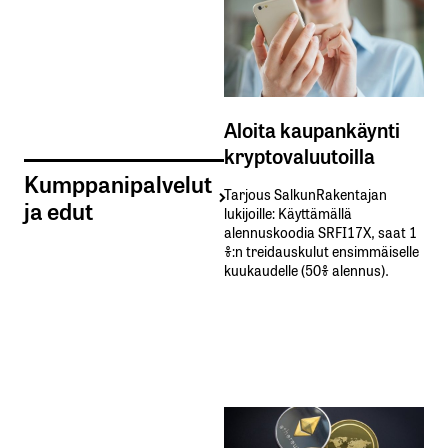
Aloita kaupankäynti
kryptovaluutoilla
Kumppanipalvelut
Tarjous SalkunRakentajan
ja edut
lukijoille: Käyttämällä​ ​
alennuskoodia​ ​SRFI17X,​ ​saat​ ​1
%:n treidauskulut​ ​ensimmäiselle​ ​
kuukaudelle​ ​(50%​ ​alennus).