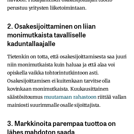
perustuu yritysten liiketoimintaan.
2. Osakesijoittaminen on liian
monimutkaista tavalliselle
kaduntallaajalle
Tietenkin on totta, että osakesijoittamisesta saa juuri
niin monimutkaista kuin haluaa ja että alaa voi
opiskella vaikka tohtorintutkintoon asti.
Osakesijoittamisen ei kuitenkaan tarvitse olla
kovinkaan monimutkaista. Kuukausittainen
säästösitoumus
muutamaan rahastoon
riittää vallan
mainiosti suurimmalle osalle sijoittajista.
3. Markkinoita parempaa tuottoa on
lähes mahdoton saada