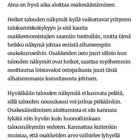
Aina on hyvä aika aloittaa osakesäästäminen.
Heikot talouden näkymät kyllä vaikuttavat yritysten
tuloksentekokykyyn ja sitä kautta
osakkeenomistajien saamiin tuottoihin, mutta tämä
heikko näkymä johtaa entistä alhaisempiin
osakekursseihin. Osakkeiden osto juuri silloin kun
talouden näkymät ovat heikot, saattaa myöhemmin
osoittautua loistavaksi ostopaikasta juuri tästä
alhaisemmasta kurssitasosta johtuen.
Hyvääkään talouden näkymää ei kannata pelätä,
sillä talouden nousukausi voi jatkua pitkäänkin.
Osakesäästämisen aloittamista ei siis kannata
lykätä niin hyviin kuin huonoihinkaan
talousnäkymiin vedoten. Kannattaa kuitenkin
muistaa, että osakkeiden arvo vaihtelee lyhyellä