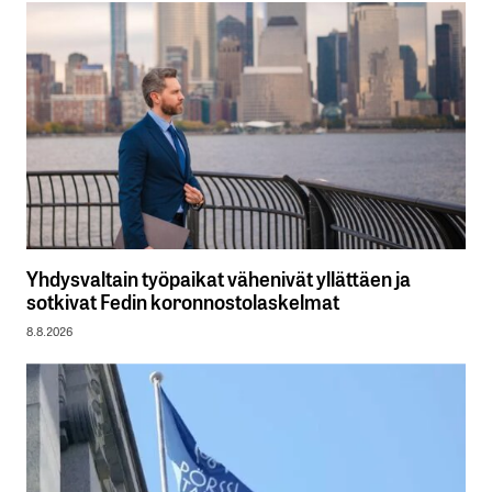
Yhdysvaltain työpaikat vähenivät yllättäen ja
sotkivat Fedin koronnostolaskelmat
8.8.2026