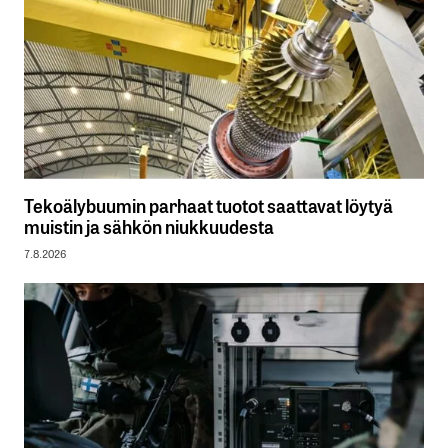
Tekoälybuumin parhaat tuotot saattavat löytyä
muistin ja sähkön niukkuudesta
7.8.2026