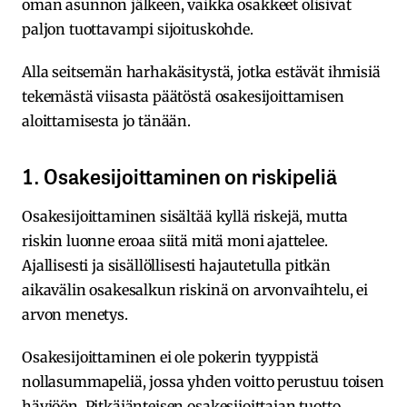
oman asunnon jälkeen, vaikka osakkeet olisivat
paljon tuottavampi sijoituskohde.
Alla seitsemän harhakäsitystä, jotka estävät ihmisiä
tekemästä viisasta päätöstä osakesijoittamisen
aloittamisesta jo tänään.
1. Osakesijoittaminen on riskipeliä
Osakesijoittaminen sisältää kyllä riskejä, mutta
riskin luonne eroaa siitä mitä moni ajattelee.
Ajallisesti ja sisällöllisesti hajautetulla pitkän
aikavälin osakesalkun riskinä on arvonvaihtelu, ei
arvon menetys.
Osakesijoittaminen ei ole pokerin tyyppistä
nollasummapeliä, jossa yhden voitto perustuu toisen
häviöön. Pitkäjänteisen osakesijoittajan tuotto