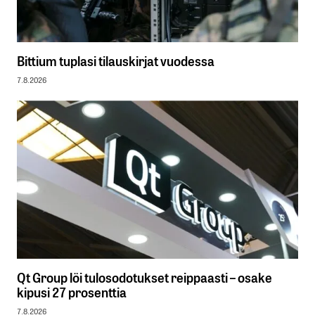
Bittium tuplasi tilauskirjat vuodessa
7.8.2026
Qt Group löi tulosodotukset reippaasti – osake
kipusi 27 prosenttia
7.8.2026