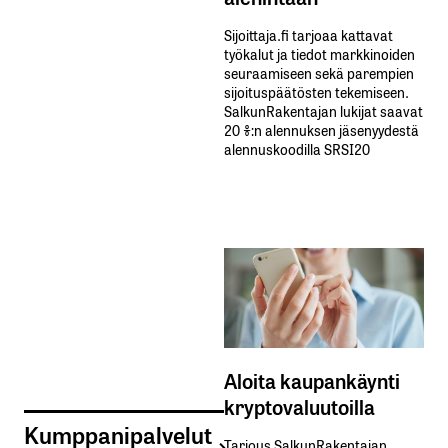
Sijoittaja.fi tarjoaa kattavat
työkalut ja tiedot markkinoiden
seuraamiseen sekä parempien
sijoituspäätösten tekemiseen.
SalkunRakentajan lukijat saavat
20 %:n alennuksen jäsenyydestä
alennuskoodilla SRSI20
Aloita kaupankäynti
kryptovaluutoilla
Kumppanipalvelut
Tarjous SalkunRakentajan