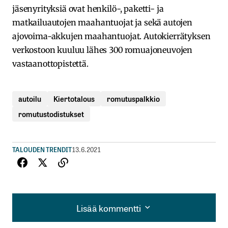
jäsenyrityksiä ovat henkilö-, paketti- ja
matkailuautojen maahantuojat ja sekä autojen
ajovoima-akkujen maahantuojat. Autokierrätyksen
verkostoon kuuluu lähes 300 romuajoneuvojen
vastaanottopistettä.
autoilu
Kiertotalous
romutuspalkkio
romutustodistukset
TALOUDEN TRENDIT
13.6.2021
Lisää kommentti
Lisää kommentti