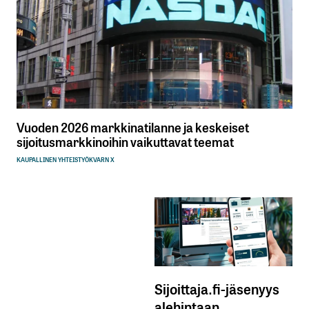
Vuoden 2026 markkinatilanne ja keskeiset
sijoitusmarkkinoihin vaikuttavat teemat
KAUPALLINEN YHTEISTYÖ
KVARN X
Sijoittaja.fi-jäsenyys
alehintaan