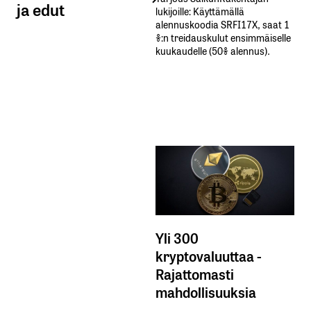
ja edut
lukijoille: Käyttämällä​ ​
alennuskoodia​ ​SRFI17X,​ ​saat​ ​1
%:n treidauskulut​ ​ensimmäiselle​ ​
kuukaudelle​ ​(50%​ ​alennus).
Yli 300
kryptovaluuttaa -
Rajattomasti
mahdollisuuksia