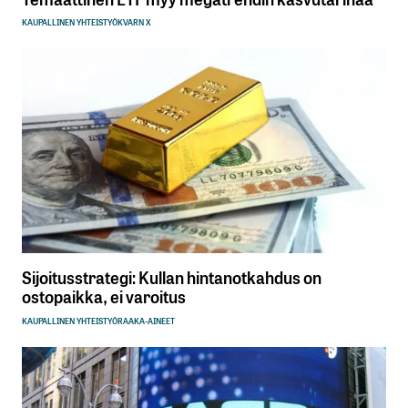
KAUPALLINEN YHTEISTYÖ
KVARN X
Sijoitusstrategi: Kullan hintanotkahdus on
ostopaikka, ei varoitus
KAUPALLINEN YHTEISTYÖ
RAAKA-AINEET