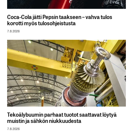
Coca-Cola jätti Pepsin taakseen – vahva tulos
korotti myös tulosohjeistusta
7.8.2026
Tekoälybuumin parhaat tuotot saattavat löytyä
muistin ja sähkön niukkuudesta
7.8.2026