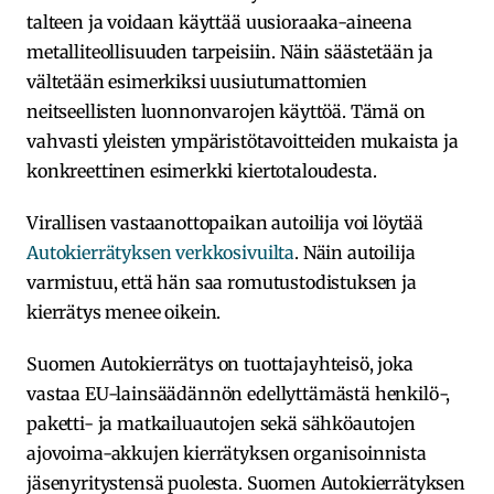
talteen ja voidaan käyttää uusioraaka-aineena
metalliteollisuuden tarpeisiin. Näin säästetään ja
vältetään esimerkiksi uusiutumattomien
neitseellisten luonnonvarojen käyttöä. Tämä on
vahvasti yleisten ympäristötavoitteiden mukaista ja
konkreettinen esimerkki kiertotaloudesta.
Virallisen vastaanottopaikan autoilija voi löytää
Autokierrätyksen verkkosivuilta
. Näin autoilija
varmistuu, että hän saa romutustodistuksen ja
kierrätys menee oikein.
Suomen Autokierrätys on tuottajayhteisö, joka
vastaa EU-lainsäädännön edellyttämästä henkilö-,
paketti- ja matkailuautojen sekä sähköautojen
ajovoima-akkujen kierrätyksen organisoinnista
jäsenyritystensä puolesta. Suomen Autokierrätyksen