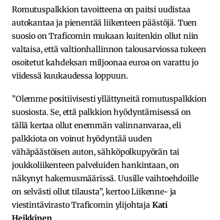
Romutuspalkkion tavoitteena on paitsi uudistaa
autokantaa ja pienentää liikenteen päästöjä. Tuen
suosio on Traficomin mukaan kuitenkin ollut niin
valtaisa, että valtionhallinnon talousarviossa tukeen
osoitetut kahdeksan miljoonaa euroa on varattu jo
viidessä kuukaudessa loppuun.
”Olemme positiivisesti yllättyneitä romutuspalkkion
suosiosta. Se, että palkkion hyödyntämisessä on
tällä kertaa ollut enemmän valinnanvaraa, eli
palkkiota on voinut hyödyntää uuden
vähäpäästöisen auton, sähköpolkupyörän tai
joukkoliikenteen palveluiden hankintaan, on
näkynyt hakemusmäärissä. Uusille vaihtoehdoille
on selvästi ollut tilausta”, kertoo Liikenne- ja
viestintävirasto Traficomin ylijohtaja
Kati
Heikkinen
.