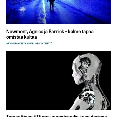
Newmont, Agnico ja Barrick – kolme tapaa
omistaa kultaa
ARVO-OSAKKEET
KAUPALLINEN YHTEISTYÖ
Temaattinen ETF myy megatrendin kasvutarinaa