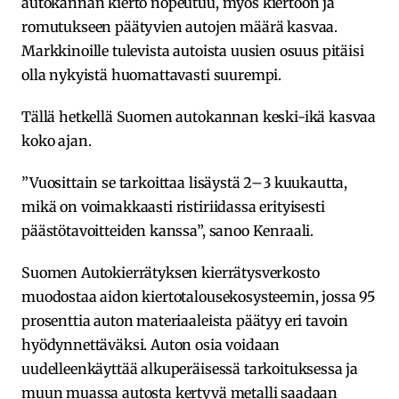
autokannan kierto nopeutuu, myös kiertoon ja
romutukseen päätyvien autojen määrä kasvaa.
Markkinoille tulevista autoista uusien osuus pitäisi
olla nykyistä huomattavasti suurempi.
Tällä hetkellä Suomen autokannan keski-ikä kasvaa
koko ajan.
”Vuosittain se tarkoittaa lisäystä 2–3 kuukautta,
mikä on voimakkaasti ristiriidassa erityisesti
päästötavoitteiden kanssa”, sanoo Kenraali.
Suomen Autokierrätyksen kierrätysverkosto
muodostaa aidon kiertotalousekosysteemin, jossa 95
prosenttia auton materiaaleista päätyy eri tavoin
hyödynnettäväksi. Auton osia voidaan
uudelleenkäyttää alkuperäisessä tarkoituksessa ja
muun muassa autosta kertyvä metalli saadaan