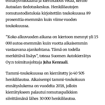
ennätysvilkkaana ja kiertotalous vetää, kertoo
Autoalan tiedotuskeskus. Henkilöautojen
romutustodistuksia kirjoitettiin toukokuussa 89
prosenttia enemmän kuin viime vuoden
toukokuussa.
”Koko alkuvuoden aikana on kiertoon mennyt yli 15
000 autoa enemmän kuin vuotta aikaisemmin
vastaavana ajankohtana. Tämä on todella
merkittävä lisäys”, toteaa Suomen Autokierrätys
Oy:n toimitusjohtaja
Juha Kenraali
.
Tammi-toukokuussa on kierrätetty jo 40 505
henkilöautoa. Aikaisempi tammi-toukokuun
ennätyslukema on vuodelta 2018, jolloin
kierrätykseen palautui romutuspalkkion
siivittämänä lähes 30 000 henkilöautoa.