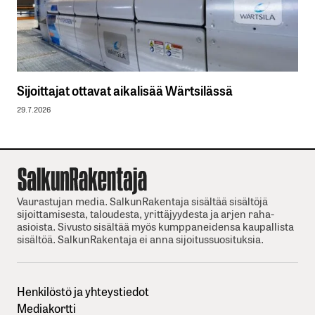
Sijoittajat ottavat aikalisää Wärtsilässä
29.7.2026
Vaurastujan media. SalkunRakentaja sisältää sisältöjä
sijoittamisesta, taloudesta, yrittäjyydesta ja arjen raha-
asioista. Sivusto sisältää myös kumppaneidensa kaupallista
sisältöä. SalkunRakentaja ei anna sijoitussuosituksia.
Henkilöstö ja yhteystiedot
Mediakortti