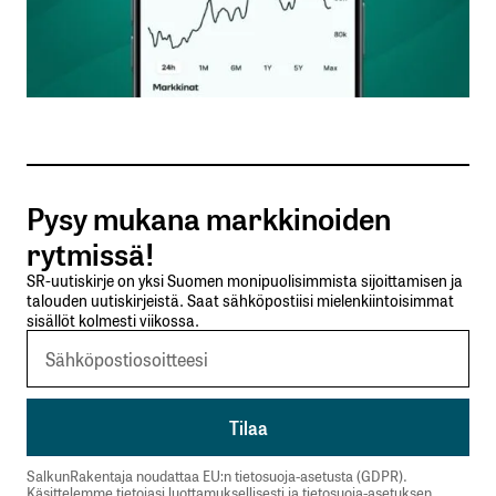
Nimesi tai nimimerkkisi
*
Sähköpostiosoitteesi
*
Tilaa SalkunRakentajan uutiskirje
Pysy mukana markkinoiden
Lähetä kommentti
rytmissä!
SR-uutiskirje on yksi Suomen monipuolisimmista sijoittamisen ja
talouden uutiskirjeistä. Saat sähköpostiisi mielenkiintoisimmat
sisällöt kolmesti viikossa.
SalkunRakentaja noudattaa EU:n tietosuoja-asetusta (GDPR).
Käsittelemme tietojasi luottamuksellisesti ja tietosuoja-asetuksen