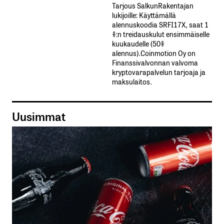
Tarjous SalkunRakentajan
lukijoille: Käyttämällä​ ​
alennuskoodia​ ​SRFI17X,​ ​saat​ ​1
%:n treidauskulut​ ​ensimmäiselle​ ​
kuukaudelle​ ​(50%​ ​
alennus).Coinmotion Oy on
Finanssivalvonnan valvoma
kryptovarapalvelun tarjoaja ja
maksulaitos.
Uusimmat