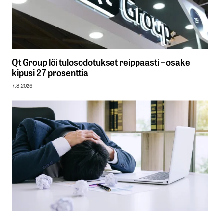
Qt Group löi tulosodotukset reippaasti – osake
kipusi 27 prosenttia
7.8.2026