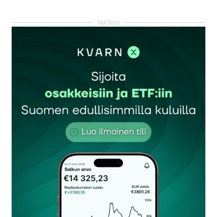
kirjautua
sisään
rekisteröityä
Sähköpostiosoitettasi ei julkaista.
Pakolliset
kentät on merkitty
*
Kommentti
*