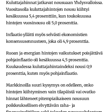
Kuluttajahinnat jatkavat nousuaan Yhdysvalloissa.
Vuositasolla kuluttajahintojen nousu kiihtyi
kesäkuussa 5,4 prosenttiin, kun toukokuussa
hintojen vuosinousu oli 5,0 prosenttia.
Inflaatio yllätti myös selvästi ekonomistien
konsensusennusteen, joka oli 4,9 prosenttia.
Ruoan ja energian hintojen vaikutukset poisjättävä
pohjainflaatio oli kesäkuussa 4,5 prosenttia.
Kuukaudessa kuluttajahintaindeksi nousi 0,9
prosenttia, kuten myös pohjainflaatio.
Markkinoilla suuri kysymys on edelleen, onko
hintojen kiihtyminen vain tilapäistä vai ovatko
hinnat lähteneet pitempiaikaiseen nousuun
poikkeuksellisen elvyttävän raha- ja
finanssipolitiikan sekä talouden noususuhdanteen