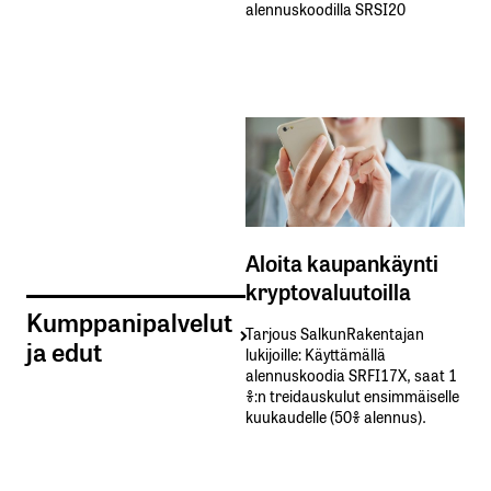
alennuskoodilla SRSI20
Aloita kaupankäynti
kryptovaluutoilla
Kumppanipalvelut
Tarjous SalkunRakentajan
ja edut
lukijoille: Käyttämällä​ ​
alennuskoodia​ ​SRFI17X,​ ​saat​ ​1
%:n treidauskulut​ ​ensimmäiselle​ ​
kuukaudelle​ ​(50%​ ​alennus).