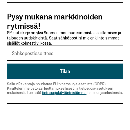
Tilaa SalkunRakentajan uutiskirje
Pysy mukana markkinoiden
Lähetä kommentti
rytmissä!
SR-uutiskirje on yksi Suomen monipuolisimmista sijoittamisen ja
talouden uutiskirjeistä. Saat sähköpostiisi mielenkiintoisimmat
sisällöt kolmesti viikossa.
SalkunRakentaja noudattaa EU:n tietosuoja-asetusta (GDPR).
Käsittelemme tietojasi luottamuksellisesti ja tietosuoja-asetuksen
mukaisesti. Lue lisää
tietosuojakäytänteistämme
tietosuojaselosteesta.