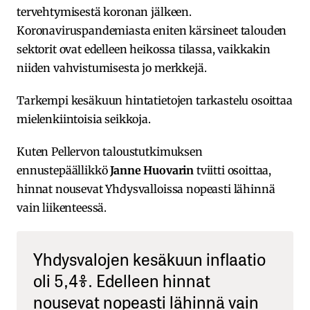
tervehtymisestä koronan jälkeen.
Koronaviruspandemiasta eniten kärsineet talouden
sektorit ovat edelleen heikossa tilassa, vaikkakin
niiden vahvistumisesta jo merkkejä.
Tarkempi kesäkuun hintatietojen tarkastelu osoittaa
mielenkiintoisia seikkoja.
Kuten Pellervon taloustutkimuksen
ennustepäällikkö
Janne Huovarin
tviitti osoittaa,
hinnat nousevat Yhdysvalloissa nopeasti lähinnä
vain liikenteessä.
Yhdysvalojen kesäkuun inflaatio
oli 5,4%. Edelleen hinnat
nousevat nopeasti lähinnä vain