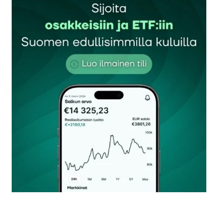
Sähköpostiosoitettasi ei julkaista.
Pakolliset
kentät on merkitty
*
Kommentti
*
Nimesi tai nimimerkkisi
*
Sähköpostiosoitteesi
*