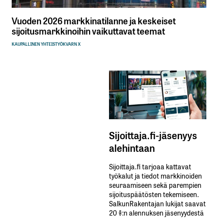
Vuoden 2026 markkinatilanne ja keskeiset
sijoitusmarkkinoihin vaikuttavat teemat
KAUPALLINEN YHTEISTYÖ
KVARN X
Sijoittaja.fi-jäsenyys
alehintaan
Sijoittaja.fi tarjoaa kattavat
työkalut ja tiedot markkinoiden
seuraamiseen sekä parempien
sijoituspäätösten tekemiseen.
SalkunRakentajan lukijat saavat
20 %:n alennuksen jäsenyydestä