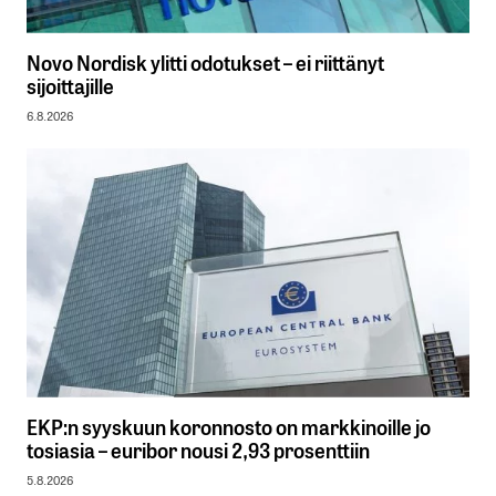
Novo Nordisk ylitti odotukset – ei riittänyt
sijoittajille
6.8.2026
EKP:n syyskuun koronnosto on markkinoille jo
tosiasia – euribor nousi 2,93 prosenttiin
5.8.2026