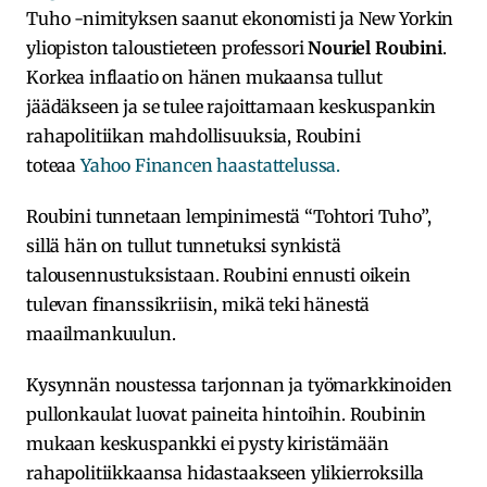
Tuho -nimityksen saanut ekonomisti ja New Yorkin
yliopiston taloustieteen professori
Nouriel Roubini
.
Korkea inflaatio on hänen mukaansa tullut
jäädäkseen ja se tulee rajoittamaan keskuspankin
rahapolitiikan mahdollisuuksia, Roubini
toteaa
Yahoo Financen haastattelussa.
Roubini tunnetaan lempinimestä “Tohtori Tuho”,
sillä hän on tullut tunnetuksi synkistä
talousennustuksistaan. Roubini ennusti oikein
tulevan finanssikriisin, mikä teki hänestä
maailmankuulun.
Kysynnän noustessa tarjonnan ja työmarkkinoiden
pullonkaulat luovat paineita hintoihin. Roubinin
mukaan keskuspankki ei pysty kiristämään
rahapolitiikkaansa hidastaakseen ylikierroksilla