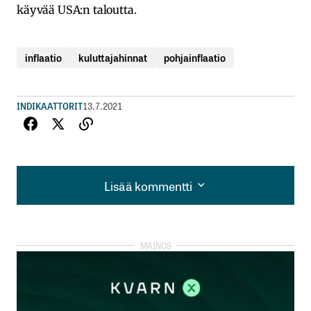
käyvää USA:n taloutta.
inflaatio
kuluttajahinnat
pohjainflaatio
INDIKAATTORIT
13.7.2021
Lisää kommentti
Lisää kommentti
kirjautua
sisään
rekisteröityä