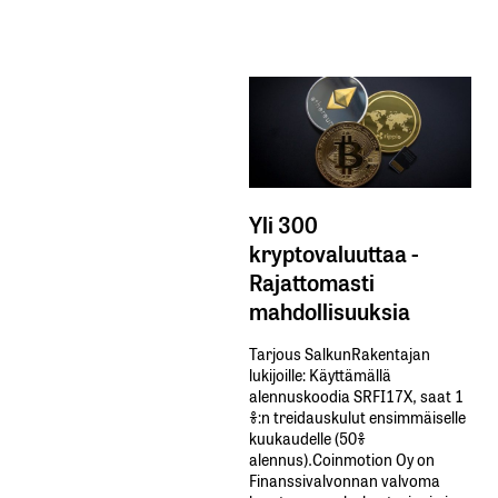
Yli 300
kryptovaluuttaa -
Rajattomasti
mahdollisuuksia
Tarjous SalkunRakentajan
lukijoille: Käyttämällä​ ​
alennuskoodia​ ​SRFI17X,​ ​saat​ ​1
%:n treidauskulut​ ​ensimmäiselle​ ​
kuukaudelle​ ​(50%​ ​
alennus).Coinmotion Oy on
Finanssivalvonnan valvoma