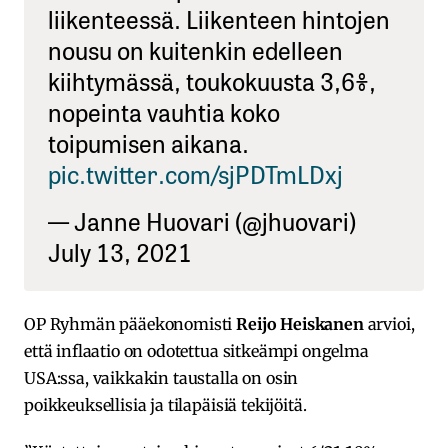
liikenteessä. Liikenteen hintojen
nousu on kuitenkin edelleen
kiihtymässä, toukokuusta 3,6%,
nopeinta vauhtia koko
toipumisen aikana.
pic.twitter.com/sjPDTmLDxj
— Janne Huovari (@jhuovari)
July 13, 2021
OP Ryhmän pääekonomisti
Reijo Heiskanen
arvioi,
että inflaatio on odotettua sitkeämpi ongelma
USA:ssa, vaikkakin taustalla on osin
poikkeuksellisia ja tilapäisiä tekijöitä.