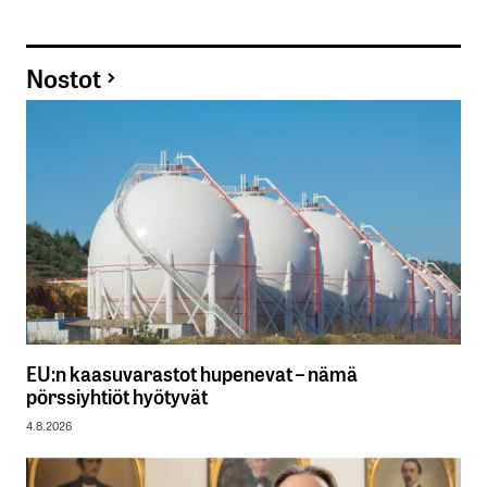
Nostot
EU:n kaasuvarastot hupenevat – nämä
pörssiyhtiöt hyötyvät
4.8.2026