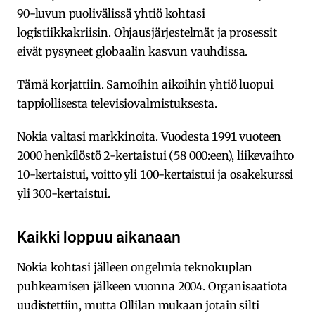
90-luvun puolivälissä yhtiö kohtasi
logistiikkakriisin. Ohjausjärjestelmät ja prosessit
eivät pysyneet globaalin kasvun vauhdissa.
Tämä korjattiin. Samoihin aikoihin yhtiö luopui
tappiollisesta televisiovalmistuksesta.
Nokia valtasi markkinoita. Vuodesta 1991 vuoteen
2000 henkilöstö 2-kertaistui (58 000:een), liikevaihto
10-kertaistui, voitto yli 100-kertaistui ja osakekurssi
yli 300-kertaistui.
Kaikki loppuu aikanaan
Nokia kohtasi jälleen ongelmia teknokuplan
puhkeamisen jälkeen vuonna 2004. Organisaatiota
uudistettiin, mutta Ollilan mukaan jotain silti