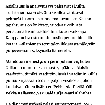
Asiallisuus ja analyyttisyys paistavat sivuilta.
Turhaa jorinaa ei ole. Silti sisältöä värittävät
pehmeät luonto- ja tunnelmakuvaukset. Nokian
tapahtumia on linkitetty vuodenaikoihin ja
perisuomalaisiin traditioihin, kuten vaikkapa
Kauppatorilta ostettuihin uusiin perunoihin sillin
kera ja Keilaniemen tornitalon ikkunasta näkyviin
purjeveneisiin syksyisellä Itämerellä.
Mahdoton menestys on perinpohjainen
, kuten
Ollilan johtamisote varmasti ylipäänsä. Alaisilta
vaadittiin, tiimiltä vaadittiin, itseltä vaadittiin. Ollila
puhuu kirjassaan todella paljon viisikosta, johon
kuuluivat hänen lisäkseen
Pekka Ala-Pietilä, Olli-
Pekka Kallasvuo, Sari Baldauf
ja
Matti Alahuhta
.
Heidän yhteistyönsä pelasi saumattomasti 1990-