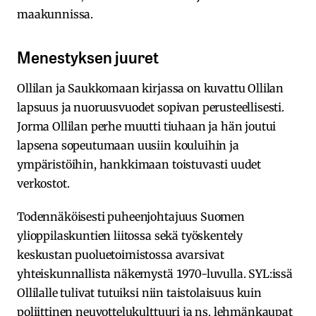
maakunnissa.
Menestyksen juuret
Ollilan ja Saukkomaan kirjassa on kuvattu Ollilan
lapsuus ja nuoruusvuodet sopivan perusteellisesti.
Jorma Ollilan perhe muutti tiuhaan ja hän joutui
lapsena sopeutumaan uusiin kouluihin ja
ympäristöihin, hankkimaan toistuvasti uudet
verkostot.
Todennäköisesti puheenjohtajuus Suomen
ylioppilaskuntien liitossa sekä työskentely
keskustan puoluetoimistossa avarsivat
yhteiskunnallista näkemystä 1970-luvulla. SYL:issä
Ollilalle tulivat tutuiksi niin taistolaisuus kuin
poliittinen neuvottelukulttuuri ja ns. lehmänkaupat