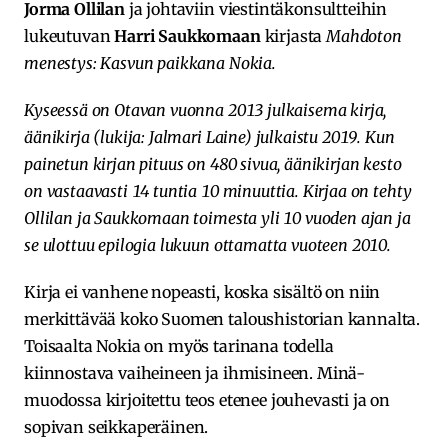
Jorma Ollilan
ja johtaviin viestintäkonsultteihin
lukeutuvan
Harri Saukkomaan
kirjasta
Mahdoton
menestys: Kasvun paikkana Nokia.
Kyseessä on Otavan vuonna 2013 julkaisema kirja,
äänikirja (lukija: Jalmari Laine) julkaistu 2019. Kun
painetun kirjan pituus on 480 sivua, äänikirjan kesto
on vastaavasti 14 tuntia 10 minuuttia. Kirjaa on tehty
Ollilan ja Saukkomaan toimesta yli 10 vuoden ajan ja
se ulottuu epilogia lukuun ottamatta vuoteen 2010.
Kirja ei vanhene nopeasti, koska sisältö on niin
merkittävää koko Suomen taloushistorian kannalta.
Toisaalta Nokia on myös tarinana todella
kiinnostava vaiheineen ja ihmisineen. Minä-
muodossa kirjoitettu teos etenee jouhevasti ja on
sopivan seikkaperäinen.