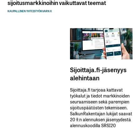
sijoitusmarkkinoihin vaikuttavat teemat
KAUPALLINEN YHTEISTYÖ
KVARN X
Sijoittaja.fi-jäsenyys
alehintaan
Sijoittaja.fi tarjoaa kattavat
työkalut ja tiedot markkinoiden
seuraamiseen sekä parempien
sijoituspäätösten tekemiseen.
SalkunRakentajan lukijat saavat
20 %:n alennuksen jäsenyydestä
alennuskoodilla SRSI20