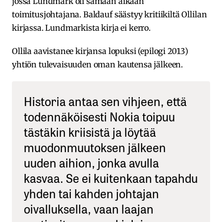
jossa Lundmark oli samaan aikaan
toimitusjohtajana. Baldauf säästyy kritiikiltä Ollilan
kirjassa. Lundmarkista kirja ei kerro.
Ollila aavistanee kirjansa lopuksi (epilogi 2013)
yhtiön tulevaisuuden oman kautensa jälkeen.
Historia antaa sen vihjeen, että
todennäköisesti Nokia toipuu
tästäkin kriisistä ja löytää
muodonmuutoksen jälkeen
uuden aihion, jonka avulla
kasvaa. Se ei kuitenkaan tapahdu
yhden tai kahden johtajan
oivalluksella, vaan laajan