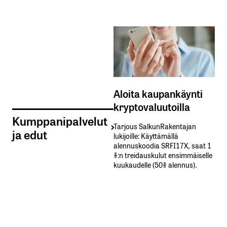
Aloita kaupankäynti
kryptovaluutoilla
Kumppanipalvelut
Tarjous SalkunRakentajan
ja edut
lukijoille: Käyttämällä​ ​
alennuskoodia​ ​SRFI17X,​ ​saat​ ​1
%:n treidauskulut​ ​ensimmäiselle​ ​
kuukaudelle​ ​(50%​ ​alennus).