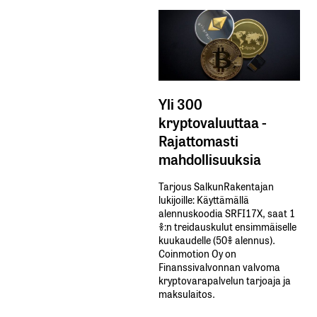
Yli 300
kryptovaluuttaa -
Rajattomasti
mahdollisuuksia
Tarjous SalkunRakentajan
lukijoille: Käyttämällä​ ​
alennuskoodia​ ​SRFI17X,​ ​saat​ ​1
%:n treidauskulut​ ​ensimmäiselle​ ​
kuukaudelle​ ​(50%​ ​alennus).
Coinmotion Oy on
Finanssivalvonnan valvoma
kryptovarapalvelun tarjoaja ja
maksulaitos.