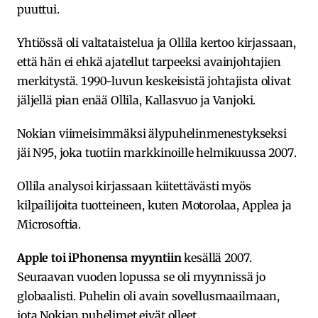
puuttui.
Yhtiössä oli valtataistelua ja Ollila kertoo kirjassaan,
että hän ei ehkä ajatellut tarpeeksi avainjohtajien
merkitystä. 1990-luvun keskeisistä johtajista olivat
jäljellä pian enää Ollila, Kallasvuo ja Vanjoki.
Nokian viimeisimmäksi älypuhelinmenestykseksi
jäi N95, joka tuotiin markkinoille helmikuussa 2007.
Ollila analysoi kirjassaan kiitettävästi myös
kilpailijoita tuotteineen, kuten Motorolaa, Applea ja
Microsoftia.
Apple toi iPhonensa myyntiin
kesällä 2007.
Seuraavan vuoden lopussa se oli myynnissä jo
globaalisti. Puhelin oli avain sovellusmaailmaan,
jota Nokian puhelimet eivät olleet.