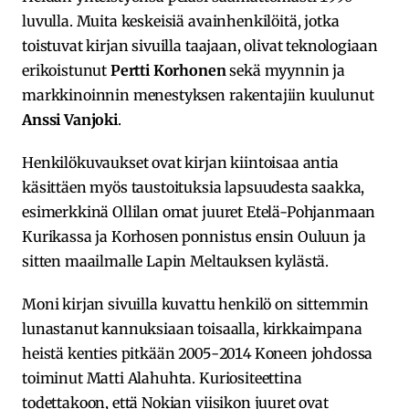
luvulla. Muita keskeisiä avainhenkilöitä, jotka
toistuvat kirjan sivuilla taajaan, olivat teknologiaan
erikoistunut
Pertti Korhonen
sekä myynnin ja
markkinoinnin menestyksen rakentajiin kuulunut
Anssi Vanjoki
.
Henkilökuvaukset ovat kirjan kiintoisaa antia
käsittäen myös taustoituksia lapsuudesta saakka,
esimerkkinä Ollilan omat juuret Etelä-Pohjanmaan
Kurikassa ja Korhosen ponnistus ensin Ouluun ja
sitten maailmalle Lapin Meltauksen kylästä.
Moni kirjan sivuilla kuvattu henkilö on sittemmin
lunastanut kannuksiaan toisaalla, kirkkaimpana
heistä kenties pitkään 2005-2014 Koneen johdossa
toiminut Matti Alahuhta. Kuriositeettina
todettakoon, että Nokian viisikon juuret ovat