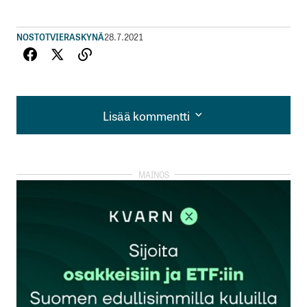
NOSTOT
VIERASKYNÄ
28.7.2021
Lisää kommentti
Lisää kommentti
kirjautua
sisään
rekisteröityä