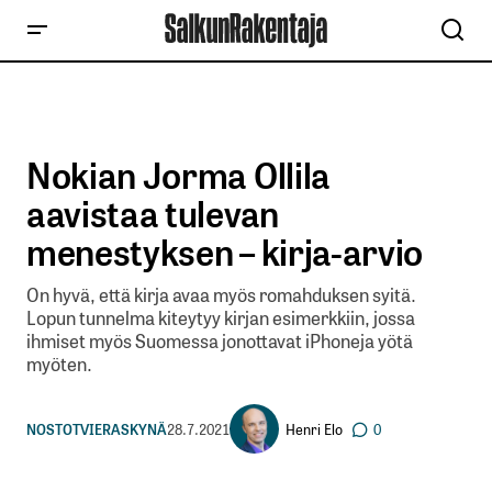
Nokian Jorma Ollila
aavistaa tulevan
menestyksen – kirja-arvio
On hyvä, että kirja avaa myös romahduksen syitä.
Lopun tunnelma kiteytyy kirjan esimerkkiin, jossa
ihmiset myös Suomessa jonottavat iPhoneja yötä
myöten.
Henri Elo
NOSTOT
VIERASKYNÄ
28.7.2021
0