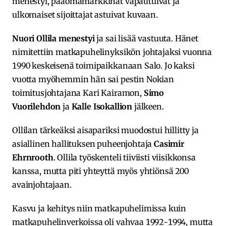
menestyi, pääomamarkkinat vapautuivat ja
ulkomaiset sijoittajat astuivat kuvaan.
Nuori Ollila menestyi
ja sai lisää vastuuta. Hänet
nimitettiin matkapuhelinyksikön johtajaksi vuonna
1990 keskeisenä toimipaikkanaan Salo. Jo kaksi
vuotta myöhemmin hän sai pestin Nokian
toimitusjohtajana Kari Kairamon,
Simo
Vuorilehdon
ja
Kalle Isokallion
jälkeen.
Ollilan tärkeäksi aisapariksi muodostui hillitty ja
asiallinen hallituksen puheenjohtaja
Casimir
Ehrnrooth
. Ollila työskenteli tiiviisti viisikkonsa
kanssa, mutta piti yhteyttä myös yhtiönsä 200
avainjohtajaan.
Kasvu ja kehitys niin matkapuhelimissa kuin
matkapuhelinverkoissa oli vahvaa 1992-1994, mutta