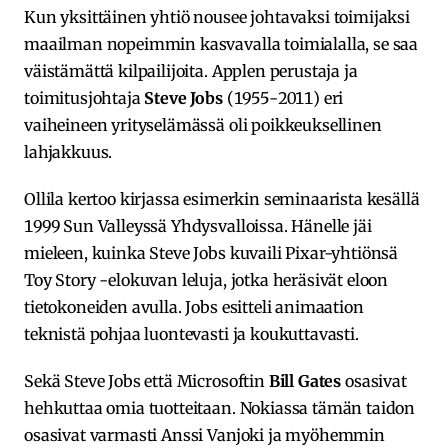
Kun yksittäinen yhtiö nousee johtavaksi toimijaksi
maailman nopeimmin kasvavalla toimialalla, se saa
väistämättä kilpailijoita. Applen perustaja ja
toimitusjohtaja
Steve Jobs
(1955-2011) eri
vaiheineen yrityselämässä oli poikkeuksellinen
lahjakkuus.
Ollila kertoo kirjassa esimerkin seminaarista kesällä
1999 Sun Valleyssä Yhdysvalloissa. Hänelle jäi
mieleen, kuinka Steve Jobs kuvaili Pixar-yhtiönsä
Toy Story -elokuvan leluja, jotka heräsivät eloon
tietokoneiden avulla. Jobs esitteli animaation
teknistä pohjaa luontevasti ja koukuttavasti.
Sekä Steve Jobs että Microsoftin
Bill Gates
osasivat
hehkuttaa omia tuotteitaan. Nokiassa tämän taidon
osasivat varmasti Anssi Vanjoki ja myöhemmin