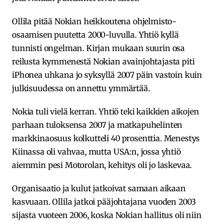
Ollila pitää Nokian heikkoutena ohjelmisto-
osaamisen puutetta 2000-luvulla. Yhtiö kyllä
tunnisti ongelman. Kirjan mukaan suurin osa
reilusta kymmenestä Nokian avainjohtajasta piti
iPhonea uhkana jo syksyllä 2007 päin vastoin kuin
julkisuudessa on annettu ymmärtää.
Nokia tuli vielä kerran. Yhtiö teki kaikkien aikojen
parhaan tuloksensa 2007 ja matkapuhelinten
markkinaosuus kolkutteli 40 prosenttia. Menestys
Kiinassa oli vahvaa, mutta USA:n, jossa yhtiö
aiemmin pesi Motorolan, kehitys oli jo laskevaa.
Organisaatio ja kulut jatkoivat samaan aikaan
kasvuaan. Ollila jatkoi pääjohtajana vuoden 2003
sijasta vuoteen 2006, koska Nokian hallitus oli niin