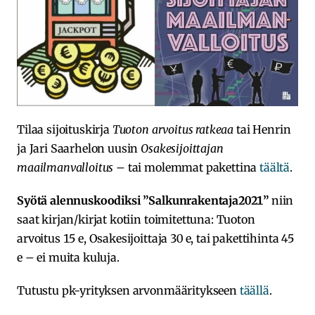
Tilaa sijoituskirja
Tuoton arvoitus ratkeaa
tai Henrin
ja Jari Saarhelon uusin
Osakesijoittajan
maailmanvalloitus
– tai molemmat pakettina
täältä
.
Syötä alennuskoodiksi ”Salkunrakentaja2021”
niin
saat kirjan/kirjat kotiin toimitettuna: Tuoton
arvoitus 15 e, Osakesijoittaja 30 e, tai pakettihinta 45
e – ei muita kuluja.
Tutustu pk-yrityksen arvonmääritykseen
täällä
.