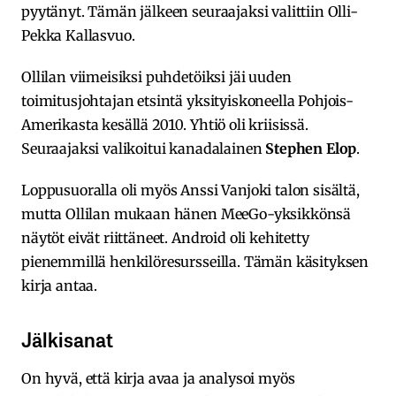
pyytänyt. Tämän jälkeen seuraajaksi valittiin Olli-
Pekka Kallasvuo.
Ollilan viimeisiksi puhdetöiksi jäi uuden
toimitusjohtajan etsintä yksityiskoneella Pohjois-
Amerikasta kesällä 2010. Yhtiö oli kriisissä.
Seuraajaksi valikoitui kanadalainen
Stephen Elop
.
Loppusuoralla oli myös Anssi Vanjoki talon sisältä,
mutta Ollilan mukaan hänen MeeGo-yksikkönsä
näytöt eivät riittäneet. Android oli kehitetty
pienemmillä henkilöresursseilla. Tämän käsityksen
kirja antaa.
Jälkisanat
On hyvä, että kirja avaa ja analysoi myös