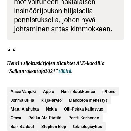
motivoituneen nokialaisen
insinöörijoukon hiljaisella
ponnistuksella, johon hyvä
johtaminen antaa kimmokkeen.
🔸🔸
Henrin sijoituskirjojen tilaukset ALE-koodilla
”Salkunrakentaja2021”
täältä
.
Anssi Vanjoki
Apple
Harri Saukkomaa
iPhone
Jorma Ollila
kirja-arvio
Mahdoton menestys
Matti Alahuhta
Nokia
Olli-Pekka Kallasvuo
Otava
Pekka Ala-Pietilä
Pertti Korhonen
Sari Baldauf
Stephen Elop
teknologiayhtiö