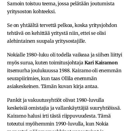
Samoin toistuu teema, jossa pelätään joutumista
yritysoston kohteeksi.
Se on yhtäältä tervettä pelkoa, koska yritysjohdon
tehtävä on kehittää yritystä niin, ettei se olisi
alehintainen suupala yritysostajille.
Nokialle 1980-luku oli todella vaikeaa ja siihen liittyi
myös surua, kuten toimitusjohtaja
Kari Kairamon
itsemurha joulukuussa 1988. Kairamo oli enemmän
seurapiirimies, kun taas Ollila enemmän
asiakeskeinen. Tämän kuvan kirja antaa.
Pankit ja vakuutusyhtiöt olivat 1980-luvulla
keskeisiä omistajia ja vallankäyttäjiä suuryhtiöissä.
Kairamo halusi irti tästä riippuvuudesta. Tämä
toteutui myöhemmin 1990-luvulla, kun Nokia