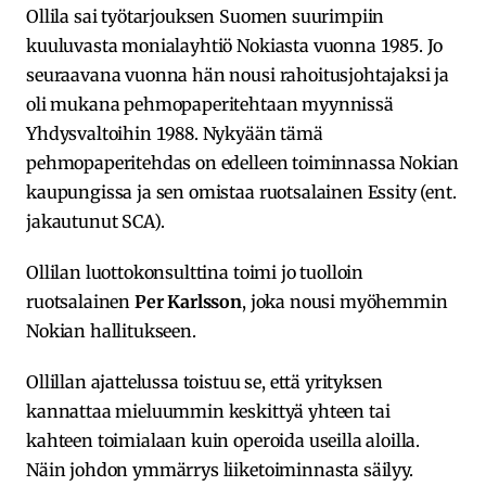
Ollila sai työtarjouksen Suomen suurimpiin
kuuluvasta monialayhtiö Nokiasta vuonna 1985. Jo
seuraavana vuonna hän nousi rahoitusjohtajaksi ja
oli mukana pehmopaperitehtaan myynnissä
Yhdysvaltoihin 1988. Nykyään tämä
pehmopaperitehdas on edelleen toiminnassa Nokian
kaupungissa ja sen omistaa ruotsalainen Essity (ent.
jakautunut SCA).
Ollilan luottokonsulttina toimi jo tuolloin
ruotsalainen
Per Karlsson
, joka nousi myöhemmin
Nokian hallitukseen.
Ollillan ajattelussa toistuu se, että yrityksen
kannattaa mieluummin keskittyä yhteen tai
kahteen toimialaan kuin operoida useilla aloilla.
Näin johdon ymmärrys liiketoiminnasta säilyy.