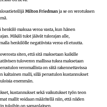
loustieteilijä
Milton Friedman
ja se on verotuksen
lmä.
sä henkilö maksaa veroa vasta, kun hänen
jan. Mikäli tulot jäävät tulorajan alle,
la henkilölle negatiivista veroa eli etuutta.
loverosta siten, että sitä maksetaan kaikille
gatiivisen tuloveron mallissa tukea maksetaan
perustulon veromallista on siitä rakennettavissa
n kaltainen malli, sillä perustulon kustannukset
ätuloisia enemmän.
kset, kustannukset sekä vaikutukset työn teon
at mallit voidaan määritellä niin, että niiden
iin tuloihin on samanlainen.