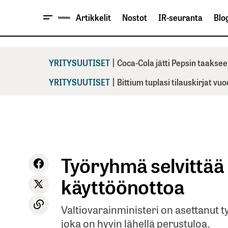
Artikkelit
Nostot
IR-seuranta
Blog
|
YRITYSUUTISET
Coca-Cola jätti Pepsin taaksee
|
YRITYSUUTISET
Bittium tuplasi tilauskirjat vu
Työryhmä selvittää 
käyttöönottoa
Valtiovarainministeri on asettanut 
joka on hyvin lähellä perustuloa.