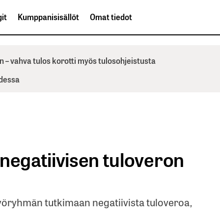
it
Kumppanisisällöt
Omat tiedot
n – vahva tulos korotti myös tulosohjeistusta
odessa
negatiivisen tuloveron
työryhmän tutkimaan negatiivista tuloveroa,