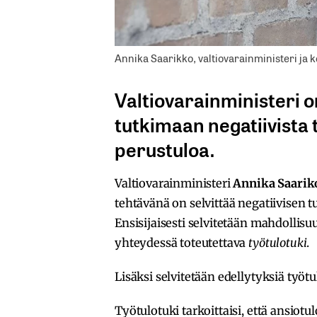
Annika Saarikko, valtiovarainministeri ja 
Valtiovarainministeri 
tutkimaan negatiivista t
perustuloa.
Valtiovarainministeri
Annika Saari
tehtävänä on selvittää negatiivisen
Ensisijaisesti selvitetään mahdollisu
yhteydessä toteutettava
työtulotuki
.
Lisäksi selvitetään edellytyksiä ty
Työtulotuki tarkoittaisi, että ansiotul