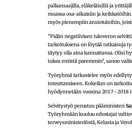
palkansaajilla, eläkeläisillä ja yritt
muassa osa-aikaisiin ja keikkatöihin
myös pienempiin ansiotuloihin, joist
”Pidän negatiivisen tuloveron selvit
tarkoituksena on löytää ratkaisuja t
täytyy olla aina kannattavaa. Olisi hy
tukea entistä paremmin”, sanoo valt
Työryhmä tarkastelee myös edellyty
toteuttamiseen. Kokeilun on tarkoitu
hyödynnetään vuosina 2017–2018 to
Selvitystyö perustuu pääministeri
Sa
Työryhmään kuuluu edustajat valtiova
terveysministeriöstä, Kelasta ja Vero