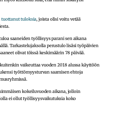
 tuottanut tuloksia
, joista olisi voitu vetää
esta.
loa saaneiden työllisyys parani sen aikana
ä. Tarkastelujaksolla perustulo lisäsi työpäivien
saaneet olivat töissä keskimäärin 78 päivää.
kuitenkin vaikeuttaa vuoden 2018 alussa käyttöön
 tiukensi työttömyysturvan saamisen ehtoja
imusryhmissä.
immäisen kokeiluvuoden aikana, jolloin
lolla ei ollut työllisyysvaikutuksia koko