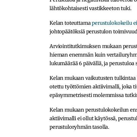
lähtökohtaisesti vastikkeeton tuki.
Kelan toteuttama
perustulokokeilu ei
johtopäätöksiä perustulon toimivuud
Arviointitutkimuksen mukaan perustu
hieman enemmän kuin vertailuryhmäll
lukumäärää 6 päivällä, ja perustuloa 
Kelan mukaan vaikutusten tulkintaa 
otettu työttömien aktiivimalli, joka
epäsymmetrisesti molemmissa tutk
Kelan mukaan perustulokokeilun ens
aktiivimalli ei ollut käytössä, perustu
perustuloryhmän tasolla.