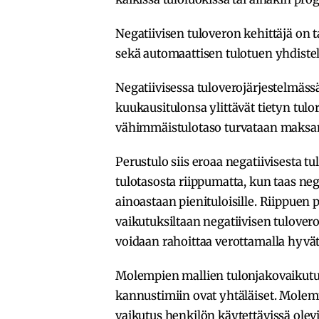
Negatiivisen tuloveron kehittäjä on ta
sekä automaattisen tulotuen yhdiste
Negatiivisessa tuloverojärjestelmäs
kuukausitulonsa ylittävät tietyn tulora
vähimmäistulotaso turvataan maksamal
Perustulo siis eroaa negatiivisesta tu
tulotasosta riippumatta, kun taas ne
ainoastaan pienituloisille. Riippuen 
vaikutuksiltaan negatiivisen tulovero
voidaan rahoittaa verottamalla hyv
Molempien mallien tulonjakovaikutu
kannustimiin ovat yhtäläiset. Molemm
vaikutus henkilön käytettävissä olev