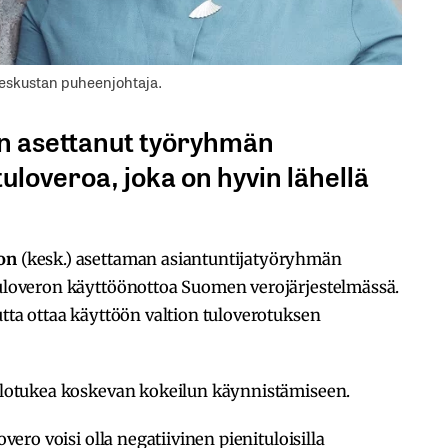
keskustan puheenjohtaja.
on asettanut työryhmän
uloveroa, joka on hyvin lähellä
kon
(kesk.) asettaman asiantuntijatyöryhmän
 tuloveron käyttöönottoa Suomen verojärjestelmässä.
utta ottaa käyttöön valtion tuloverotuksen
ötulotukea koskevan kokeilun käynnistämiseen.
overo voisi olla negatiivinen pienituloisilla