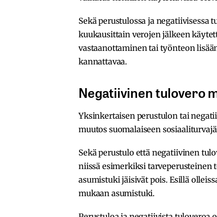
Sekä perustulossa ja negatiivisessa
kuukausittain verojen jälkeen käytet
vastaanottaminen tai työnteon lisä
kannattavaa.
Negatiivinen tulovero m
Yksinkertaisen perustulon tai negatii
muutos suomalaiseen sosiaaliturvajä
Sekä perustulo että negatiivinen tul
niissä esimerkiksi tarveperusteinen 
asumistuki jäisivät pois. Esillä ollei
mukaan asumistuki.
Perustuloa ja negatiivista tuloveroa on