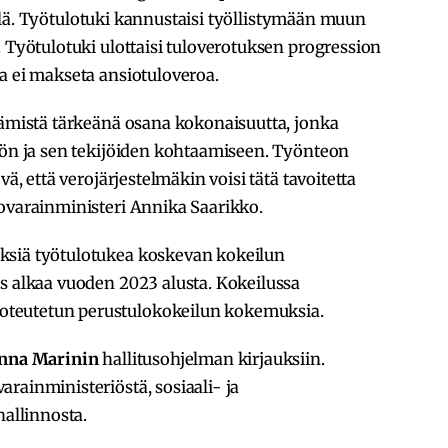
äjillä. Työtulotuki kannustaisi työllistymään muun
. Työtulotuki ulottaisi tuloverotuksen progression
a ei makseta ansiotuloveroa.
tämistä tärkeänä osana kokonaisuutta, jonka
yön ja sen tekijöiden kohtaamiseen. Työnteon
vä, että verojärjestelmäkin voisi tätä tavoitetta
iovarainministeri Annika Saarikko.
ksiä työtulotukea koskevan kokeilun
s alkaa vuoden 2023 alusta. Kokeilussa
teutetun perustulokokeilun kokemuksia.
nna Marinin
hallitusohjelman kirjauksiin.
rainministeriöstä, sosiaali- ja
hallinnosta.