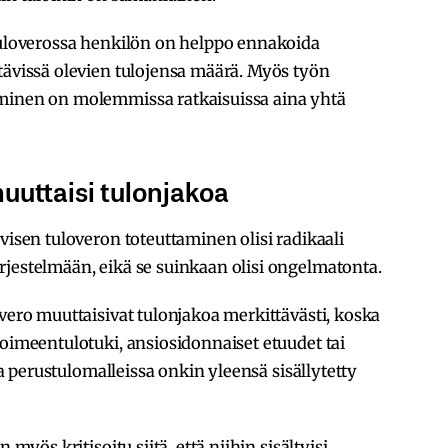
 tuloverossa henkilön on helppo ennakoida
tävissä olevien tulojensa määrä. Myös työn
äminen on molemmissa ratkaisuissa aina yhtä
uuttaisi tulonjakoa
visen tuloveron toteuttaminen olisi radikaali
rjestelmään, eikä se suinkaan olisi ongelmatonta.
overo muuttaisivat tulonjakoa merkittävästi, koska
toimeentulotuki, ansiosidonnaiset etuudet tai
ssa perustulomalleissa onkin yleensä sisällytetty
 myös kritisoitu siitä, että niihin sisältyisi