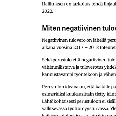
Hallituksen on tarkoitus tehdä linja
2022.
Miten negatiivinen tul
Negatiivinen tulovero on lähellä peru
aikana vuosina 2017 – 2018 toteutet
Sekä perustulo että negatiivinen tu
vähimmäisturva ja tuloverotus yhdeks
kannustavampi työntekoon ja vähe
Perustulon ideana on, että kaikille p
esimerkiksi kuukausittain tietty kii
Lähtökohtaisesti perustuloon ei sisä
vallitsevassa työttömyysturvassa. Y
kaikissa tuloluokissa tai ainakin prog