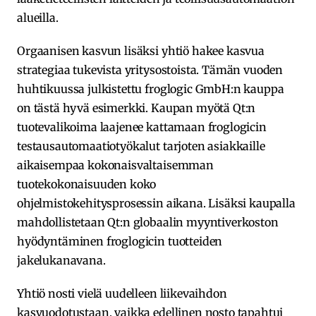
alueilla.
Orgaanisen kasvun lisäksi yhtiö hakee kasvua
strategiaa tukevista yritysostoista. Tämän vuoden
huhtikuussa julkistettu froglogic GmbH:n kauppa
on tästä hyvä esimerkki. Kaupan myötä Qt:n
tuotevalikoima laajenee kattamaan froglogicin
testausautomaatiotyökalut tarjoten asiakkaille
aikaisempaa kokonaisvaltaisemman
tuotekokonaisuuden koko
ohjelmistokehitysprosessin aikana. Lisäksi kaupalla
mahdollistetaan Qt:n globaalin myyntiverkoston
hyödyntäminen froglogicin tuotteiden
jakelukanavana.
Yhtiö nosti vielä uudelleen liikevaihdon
kasvuodotustaan, vaikka edellinen nosto tapahtui