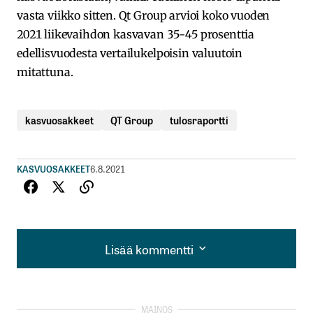
vasta viikko sitten. Qt Group arvioi koko vuoden
2021 liikevaihdon kasvavan 35-45 prosenttia
edellisvuodesta vertailukelpoisin valuutoin
mitattuna.
kasvuosakkeet
QT Group
tulosraportti
KASVUOSAKKEET
6.8.2021
Lisää kommentti
Lisää kommentti