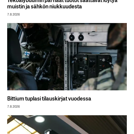
muistin ja sähkön niukkuudesta
7.8.2026
Bittium tuplasi tilauskirjat vuodessa
7.8.2026