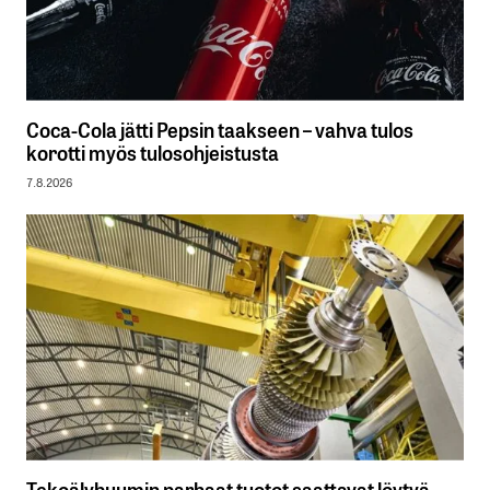
Coca-Cola jätti Pepsin taakseen – vahva tulos
korotti myös tulosohjeistusta
7.8.2026
Tekoälybuumin parhaat tuotot saattavat löytyä