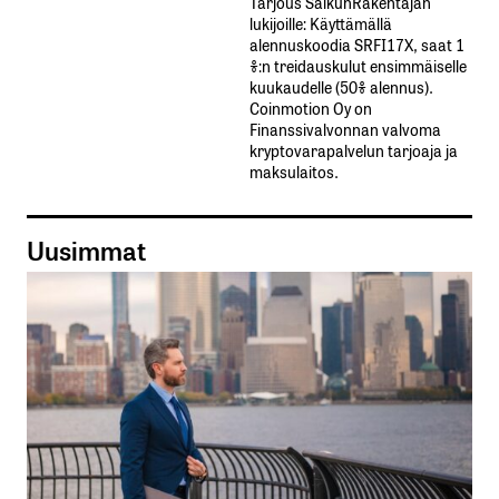
Tarjous SalkunRakentajan
lukijoille: Käyttämällä​ ​
alennuskoodia​ ​SRFI17X,​ ​saat​ ​1
%:n treidauskulut​ ​ensimmäiselle​ ​
kuukaudelle​ ​(50%​ ​alennus).
Coinmotion Oy on
Finanssivalvonnan valvoma
kryptovarapalvelun tarjoaja ja
maksulaitos.
Uusimmat