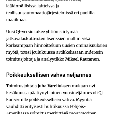
lääkinnällisissä laitteissa ja
teollisuusautomaatiojärjestelmissä eri puolilla
maailmaa.
Uusi Qt-versio tukee yhtiön siirtymää
jatkuvalaskutteisten lisenssien malliin sekä
korkeampaan hinnoitteluun uusien ominaisuuksien
myötä, totesi joulukuussa artikkelissaan Inderesin
toimitusjohtaja ja analyytikko
Mikael Rautanen
.
Poikkeuksellisen vahva neljännes
Toimitusjohtaja
Juha Vareliuksen
mukaan nyt
kesäkuussa päättynyt toinen vuosineljännes oli Qt-
konsernille poikkeuksellisen vahva. Myyntiä
vauhditti erityisesti huhtikuussa Pohjois-
Amerikassa solmittu merkittävä monivuotinen