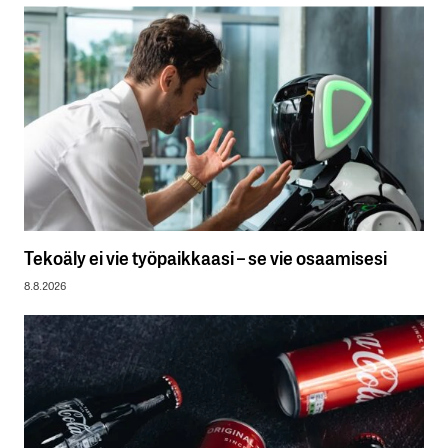
Tekoäly ei vie työpaikkaasi – se vie osaamisesi
8.8.2026