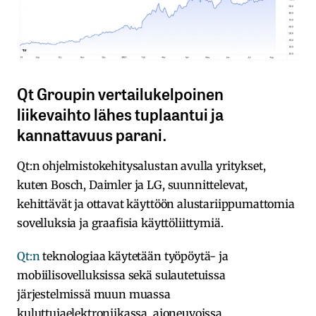
Qt Groupin vertailukelpoinen
liikevaihto lähes tuplaantui ja
kannattavuus parani.
Qt:n ohjelmistokehitysalustan avulla yritykset,
kuten Bosch, Daimler ja LG, suunnittelevat,
kehittävät ja ottavat käyttöön alustariippumattomia
sovelluksia ja graafisia käyttöliittymiä.
Qt
:
n
teknologiaa käytetään työpöytä- ja
mobiilisovelluksissa sekä sulautetuissa
järjestelmissä muun muassa
kuluttujaelektroniikassa, ajoneuvoissa,