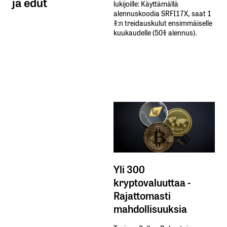
ja edut
lukijoille: Käyttämällä​ ​
alennuskoodia​ ​SRFI17X,​ ​saat​ ​1
%:n treidauskulut​ ​ensimmäiselle​ ​
kuukaudelle​ ​(50%​ ​alennus).
Yli 300
kryptovaluuttaa -
Rajattomasti
mahdollisuuksia