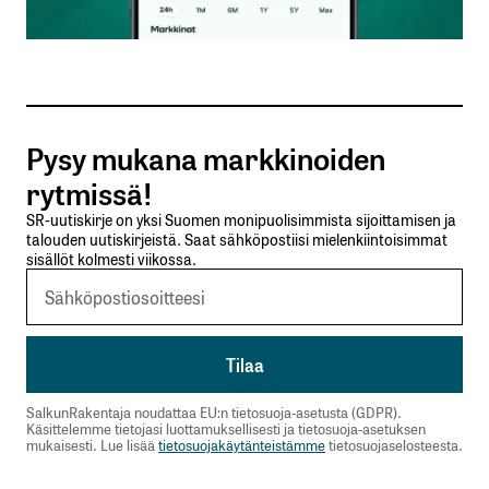
Sähköpostiosoitteesi
*
Tilaa SalkunRakentajan uutiskirje
Pysy mukana markkinoiden
Lähetä kommentti
rytmissä!
SR-uutiskirje on yksi Suomen monipuolisimmista sijoittamisen ja
talouden uutiskirjeistä. Saat sähköpostiisi mielenkiintoisimmat
sisällöt kolmesti viikossa.
SalkunRakentaja noudattaa EU:n tietosuoja-asetusta (GDPR).
Käsittelemme tietojasi luottamuksellisesti ja tietosuoja-asetuksen
mukaisesti. Lue lisää
tietosuojakäytänteistämme
tietosuojaselosteesta.