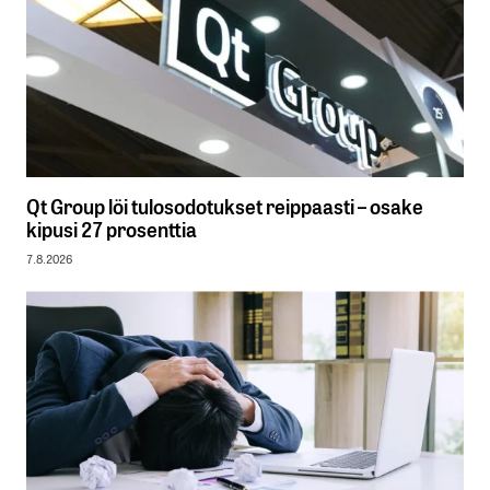
Qt Group löi tulosodotukset reippaasti – osake
kipusi 27 prosenttia
7.8.2026