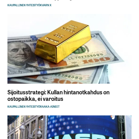
KAUPALLINEN YHTEISTYÖ
KVARN X
Sijoitusstrategi: Kullan hintanotkahdus on
ostopaikka, ei varoitus
KAUPALLINEN YHTEISTYÖ
RAAKA-AINEET