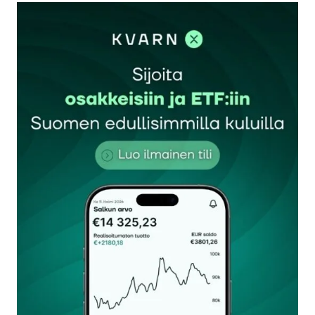
kirjautua
sisään
rekisteröityä
Sähköpostiosoitettasi ei julkaista.
Pakolliset
kentät on merkitty
*
Kommentti
*
Nimesi tai nimimerkkisi
*