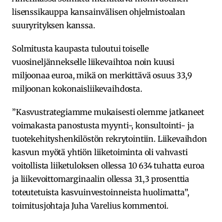
lisenssikauppa kansainvälisen ohjelmistoalan
suuryrityksen kanssa.
Solmitusta kaupasta tuloutui toiselle
vuosineljännekselle liikevaihtoa noin kuusi
miljoonaa euroa, mikä on merkittävä osuus 33,9
miljoonan kokonaisliikevaihdosta.
”Kasvustrategiamme mukaisesti olemme jatkaneet
voimakasta panostusta myynti-, konsultointi- ja
tuotekehityshenkilöstön rekrytointiin. Liikevaihdon
kasvun myötä yhtiön liiketoiminta oli vahvasti
voitollista liiketuloksen ollessa 10 634 tuhatta euroa
ja liikevoittomarginaalin ollessa 31,3 prosenttia
toteutetuista kasvuinvestoinneista huolimatta”,
toimitusjohtaja Juha Varelius kommentoi.