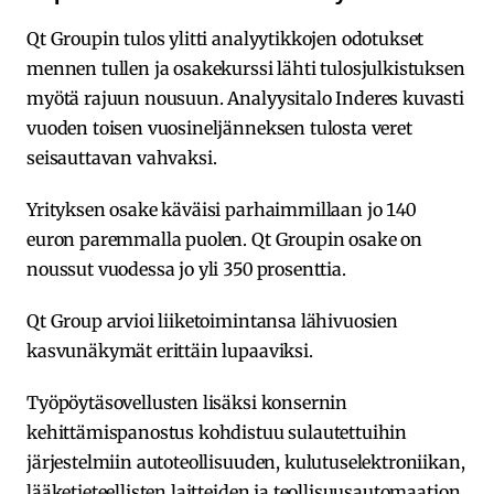
Qt Groupin tulos ylitti analyytikkojen odotukset
mennen tullen ja osakekurssi lähti tulosjulkistuksen
myötä rajuun nousuun. Analyysitalo Inderes kuvasti
vuoden toisen vuosineljänneksen tulosta veret
seisauttavan vahvaksi.
Yrityksen osake käväisi parhaimmillaan jo 140
euron paremmalla puolen. Qt Groupin osake on
noussut vuodessa jo yli 350 prosenttia.
Qt Group arvioi liiketoimintansa lähivuosien
kasvunäkymät erittäin lupaaviksi.
Työpöytäsovellusten lisäksi konsernin
kehittämispanostus kohdistuu sulautettuihin
järjestelmiin autoteollisuuden, kulutuselektroniikan,
lääketieteellisten laitteiden ja teollisuusautomaation