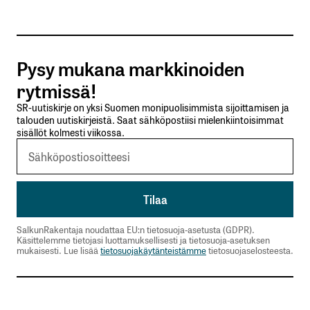
Tilaa SalkunRakentajan uutiskirje
Pysy mukana markkinoiden
Lähetä kommentti
rytmissä!
SR-uutiskirje on yksi Suomen monipuolisimmista sijoittamisen ja
talouden uutiskirjeistä. Saat sähköpostiisi mielenkiintoisimmat
sisällöt kolmesti viikossa.
SalkunRakentaja noudattaa EU:n tietosuoja-asetusta (GDPR).
Käsittelemme tietojasi luottamuksellisesti ja tietosuoja-asetuksen
mukaisesti. Lue lisää
tietosuojakäytänteistämme
tietosuojaselosteesta.