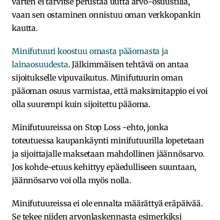
varten ei tarvitse perustaa uutta arvo-osuustiliä,
vaan sen ostaminen onnistuu oman verkkopankin
kautta.
Minifutuuri koostuu omasta pääomasta ja
lainaosuudesta
. Jälkimmäisen tehtävä on antaa
sijoitukselle vipuvaikutus. Minifutuurin oman
pääoman osuus varmistaa, että maksimitappio ei voi
olla suurempi kuin sijoitettu pääoma.
Minifutuureissa on Stop Loss -ehto, jonka
toteutuessa kaupankäynti minifutuurilla lopetetaan
ja sijoittajalle maksetaan mahdollinen jäännösarvo.
Jos kohde-etuus kehittyy epäedulliseen suuntaan,
jäännösarvo voi olla myös nolla.
Minifutuureissa ei ole ennalta määrättyä eräpäivää.
Se tekee niiden arvonlaskennasta esimerkiksi