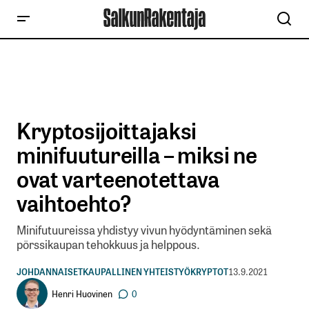
Kryptosijoittajaksi
minifuutureilla – miksi ne
ovat varteenotettava
vaihtoehto?
Minifutuureissa yhdistyy vivun hyödyntäminen sekä
pörssikaupan tehokkuus ja helppous.
JOHDANNAISET
KAUPALLINEN YHTEISTYÖ
KRYPTOT
13.9.2021
Henri Huovinen
0