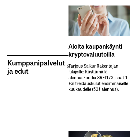
Aloita kaupankäynti
kryptovaluutoilla
Kumppanipalvelut
Tarjous SalkunRakentajan
ja edut
lukijoille: Käyttämällä​ ​
alennuskoodia​ ​SRFI17X,​ ​saat​ ​1
%:n treidauskulut​ ​ensimmäiselle​ ​
kuukaudelle​ ​(50%​ ​alennus).