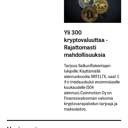
Yli 300
kryptovaluuttaa -
Rajattomasti
mahdollisuuksia
Tarjous SalkunRakentajan
lukijoille: Käyttämällä​ ​
alennuskoodia​ ​SRFI17X,​ ​saat​ ​1
%:n treidauskulut​ ​ensimmäiselle​ ​
kuukaudelle​ ​(50%​ ​
alennus).Coinmotion Oy on
Finanssivalvonnan valvoma
kryptovarapalvelun tarjoaja ja
maksulaitos.