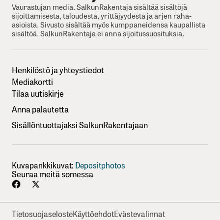
Vaurastujan media. SalkunRakentaja sisältää sisältöjä
sijoittamisesta, taloudesta, yrittäjyydesta ja arjen raha-
asioista. Sivusto sisältää myös kumppaneidensa kaupallista
sisältöä. SalkunRakentaja ei anna sijoitussuosituksia.
Henkilöstö ja yhteystiedot
Mediakortti
Tilaa uutiskirje
Anna palautetta
Sisällöntuottajaksi SalkunRakentajaan
Kuvapankkikuvat:
Depositphotos
Seuraa meitä somessa
Tietosuojaseloste
Käyttöehdot
Evästevalinnat