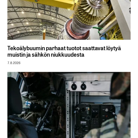
Tekoälybuumin parhaat tuotot saattavat löytyä
muistin ja sähkön niukkuudesta
7.8.2026