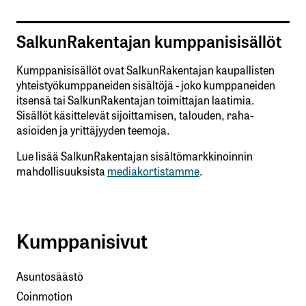
SalkunRakentajan kumppanisisällöt
Kumppanisisällöt ovat SalkunRakentajan kaupallisten
yhteistyökumppaneiden sisältöjä - joko kumppaneiden
itsensä tai SalkunRakentajan toimittajan laatimia.
Sisällöt käsittelevät sijoittamisen, talouden, raha-
asioiden ja yrittäjyyden teemoja.
Lue lisää SalkunRakentajan sisältömarkkinoinnin
mahdollisuuksista
mediakortistamme
.
Kumppanisivut
Asuntosäästö
Coinmotion