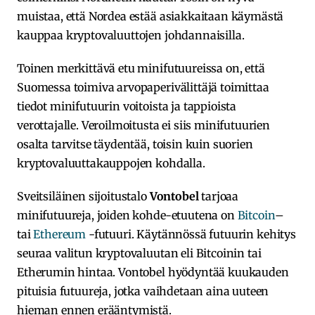
muistaa, että Nordea estää asiakkaitaan käymästä
kauppaa kryptovaluuttojen johdannaisilla.
Toinen merkittävä etu minifutuureissa on, että
Suomessa toimiva arvopaperivälittäjä toimittaa
tiedot minifutuurin voitoista ja tappioista
verottajalle. Veroilmoitusta ei siis minifutuurien
osalta tarvitse täydentää, toisin kuin suorien
kryptovaluuttakauppojen kohdalla.
Sveitsiläinen sijoitustalo
Vontobel
tarjoaa
minifutuureja, joiden kohde-etuutena on
Bitcoin
–
tai
Ethereum
-futuuri. Käytännössä futuurin kehitys
seuraa valitun kryptovaluutan eli Bitcoinin tai
Etherumin hintaa. Vontobel hyödyntää kuukauden
pituisia futuureja, jotka vaihdetaan aina uuteen
hieman ennen erääntymistä.