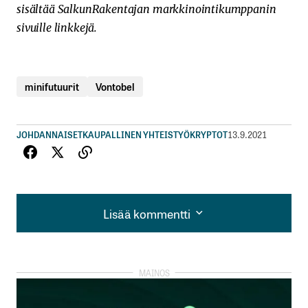
sisältää SalkunRakentajan markkinointikumppanin
sivuille linkkejä.
minifutuurit
Vontobel
JOHDANNAISET
KAUPALLINEN YHTEISTYÖ
KRYPTOT
13.9.2021
Lisää kommentti
Lisää kommentti
kirjautua
sisään
rekisteröityä