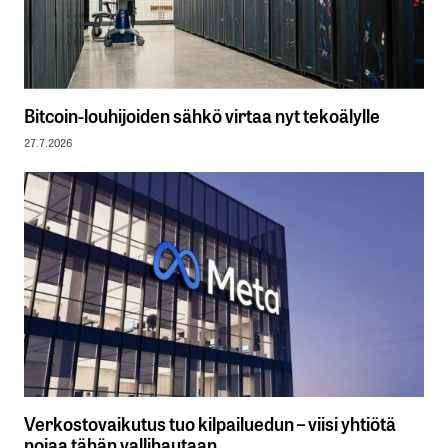
Bitcoin-louhijoiden sähkö virtaa nyt tekoälylle
27.7.2026
Verkostovaikutus tuo kilpailuedun – viisi yhtiötä
nojaa tähän vallihautaan