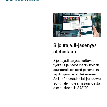
KAUPALLINEN YHTEISTYÖ
KVARN X
Sijoittaja.fi-jäsenyys
alehintaan
Sijoittaja.fi tarjoaa kattavat
työkalut ja tiedot markkinoiden
seuraamiseen sekä parempien
sijoituspäätösten tekemiseen.
SalkunRakentajan lukijat saavat
20 %:n alennuksen jäsenyydestä
alennuskoodilla SRSI20