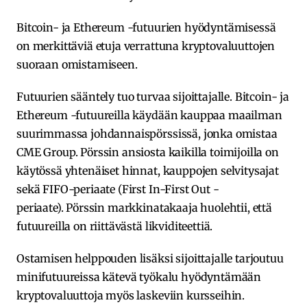
Bitcoin- ja Ethereum -futuurien hyödyntämisessä
on merkittäviä etuja verrattuna kryptovaluuttojen
suoraan omistamiseen.
Futuurien sääntely tuo turvaa sijoittajalle. Bitcoin- ja
Ethereum -futuureilla käydään kauppaa maailman
suurimmassa johdannaispörssissä, jonka omistaa
CME Group. Pörssin ansiosta kaikilla toimijoilla on
käytössä yhtenäiset hinnat, kauppojen selvitysajat
sekä FIFO-periaate (First In-First Out -
periaate). Pörssin markkinatakaaja huolehtii, että
futuureilla on riittävästä likviditeettiä.
Ostamisen helppouden lisäksi sijoittajalle tarjoutuu
minifutuureissa kätevä työkalu hyödyntämään
kryptovaluuttoja myös laskeviin kursseihin.