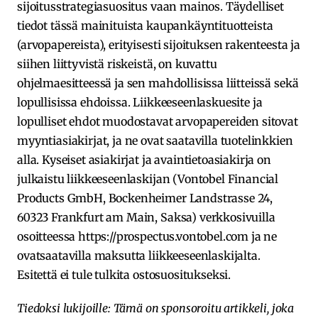
sijoitusstrategiasuositus vaan mainos. Täydelliset
tiedot tässä mainituista kaupankäyntituotteista
(arvopapereista), erityisesti sijoituksen rakenteesta ja
siihen liittyvistä riskeistä, on kuvattu
ohjelmaesitteessä ja sen mahdollisissa liitteissä sekä
lopullisissa ehdoissa. Liikkeeseenlaskuesite ja
lopulliset ehdot muodostavat arvopapereiden sitovat
myyntiasiakirjat, ja ne ovat saatavilla tuotelinkkien
alla. Kyseiset asiakirjat ja avaintietoasiakirja on
julkaistu liikkeeseenlaskijan (Vontobel Financial
Products GmbH, Bockenheimer Landstrasse 24,
60323 Frankfurt am Main, Saksa) verkkosivuilla
osoitteessa https://prospectus.vontobel.com ja ne
ovatsaatavilla maksutta liikkeeseenlaskijalta.
Esitettä ei tule tulkita ostosuositukseksi.
Tiedoksi lukijoille: Tämä on sponsoroitu artikkeli, joka