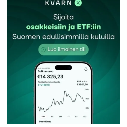
Sähköpostiosoitettasi ei julkaista.
Pakolliset
kentät on merkitty
*
Kommentti
*
Nimesi tai nimimerkkisi
*
Sähköpostiosoitteesi
*