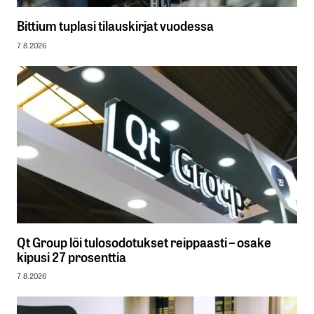
Bittium tuplasi tilauskirjat vuodessa
7.8.2026
Qt Group löi tulosodotukset reippaasti – osake
kipusi 27 prosenttia
7.8.2026