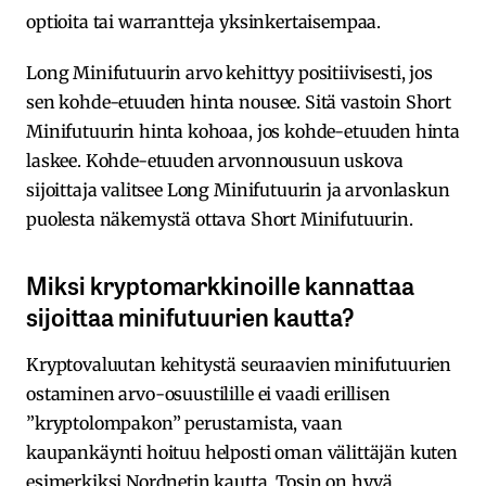
optioita tai warrantteja yksinkertaisempaa.
Long Minifutuurin arvo kehittyy positiivisesti, jos
sen kohde-etuuden hinta nousee. Sitä vastoin Short
Minifutuurin hinta kohoaa, jos kohde-etuuden hinta
laskee. Kohde-etuuden arvonnousuun uskova
sijoittaja valitsee Long Minifutuurin ja arvonlaskun
puolesta näkemystä ottava Short Minifutuurin.
Miksi kryptomarkkinoille kannattaa
sijoittaa minifutuurien kautta?
Kryptovaluutan kehitystä seuraavien minifutuurien
ostaminen arvo-osuustilille ei vaadi erillisen
”kryptolompakon” perustamista, vaan
kaupankäynti hoituu helposti oman välittäjän kuten
esimerkiksi Nordnetin kautta. Tosin on hyvä