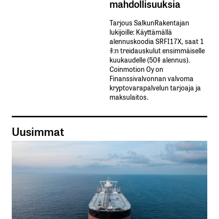
mahdollisuuksia
Tarjous SalkunRakentajan
lukijoille: Käyttämällä​ ​
alennuskoodia​ ​SRFI17X,​ ​saat​ ​1
%:n treidauskulut​ ​ensimmäiselle​ ​
kuukaudelle​ ​(50%​ ​alennus).
Coinmotion Oy on
Finanssivalvonnan valvoma
kryptovarapalvelun tarjoaja ja
maksulaitos.
Uusimmat