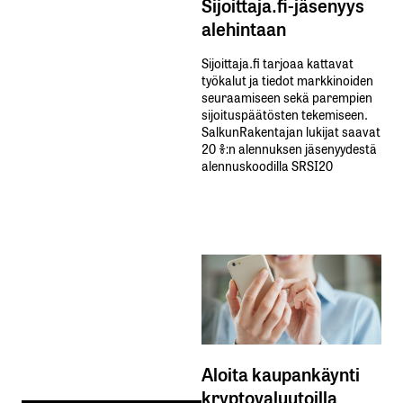
Sijoittaja.fi-jäsenyys
alehintaan
Sijoittaja.fi tarjoaa kattavat
työkalut ja tiedot markkinoiden
seuraamiseen sekä parempien
sijoituspäätösten tekemiseen.
SalkunRakentajan lukijat saavat
20 %:n alennuksen jäsenyydestä
alennuskoodilla SRSI20
Aloita kaupankäynti
kryptovaluutoilla