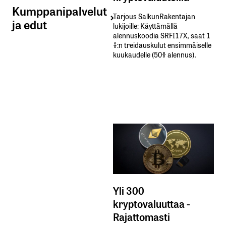
Kumppanipalvelut
Tarjous SalkunRakentajan
ja edut
lukijoille: Käyttämällä​ ​
alennuskoodia​ ​SRFI17X,​ ​saat​ ​1
%:n treidauskulut​ ​ensimmäiselle​ ​
kuukaudelle​ ​(50%​ ​alennus).
Yli 300
kryptovaluuttaa -
Rajattomasti