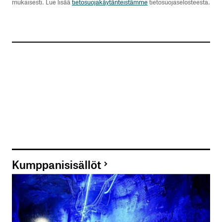
mukaisesti. Lue lisää
tietosuojakäytänteistämme
tietosuojaselosteesta.
Kumppanisisällöt