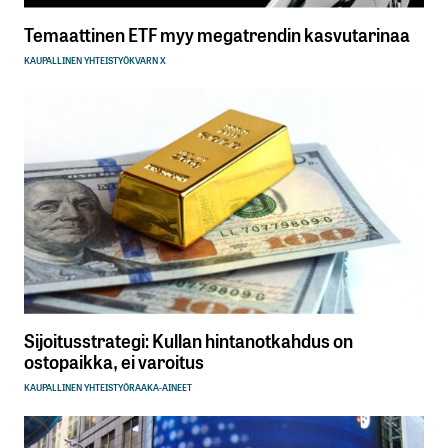
Temaattinen ETF myy megatrendin kasvutarinaa
KAUPALLINEN YHTEISTYÖ
KVARN X
Sijoitusstrategi: Kullan hintanotkahdus on
ostopaikka, ei varoitus
KAUPALLINEN YHTEISTYÖ
RAAKA-AINEET