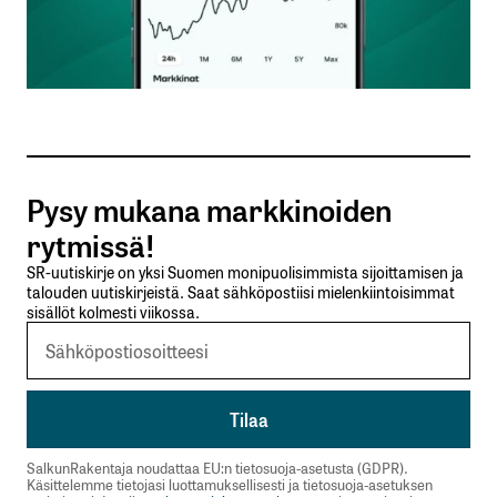
Nimesi tai nimimerkkisi
*
Sähköpostiosoitteesi
*
Tilaa SalkunRakentajan uutiskirje
Pysy mukana markkinoiden
Lähetä kommentti
rytmissä!
SR-uutiskirje on yksi Suomen monipuolisimmista sijoittamisen ja
talouden uutiskirjeistä. Saat sähköpostiisi mielenkiintoisimmat
sisällöt kolmesti viikossa.
SalkunRakentaja noudattaa EU:n tietosuoja-asetusta (GDPR).
Käsittelemme tietojasi luottamuksellisesti ja tietosuoja-asetuksen