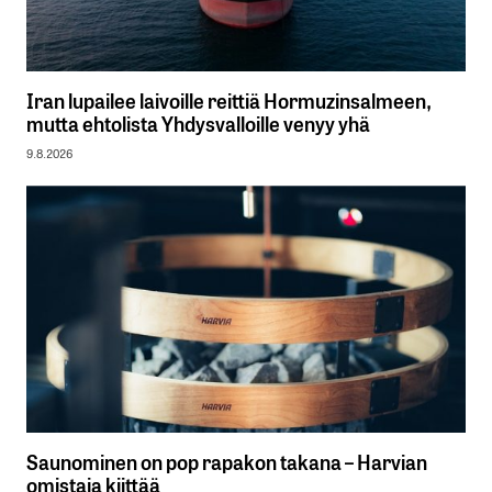
Iran lupailee laivoille reittiä Hormuzinsalmeen,
mutta ehtolista Yhdysvalloille venyy yhä
9.8.2026
Saunominen on pop rapakon takana – Harvian
omistaja kiittää