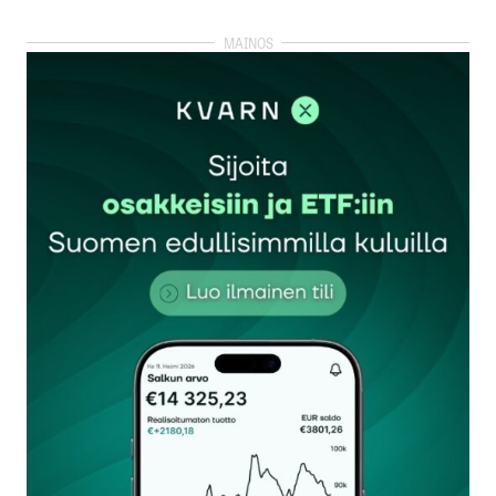
kirjautua
sisään
rekisteröityä
Sähköpostiosoitettasi ei julkaista.
Pakolliset
kentät on merkitty
*
Kommentti
*