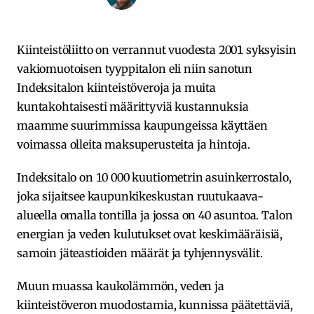
Kiinteistöliitto on verrannut vuodesta 2001 syksyisin
vakiomuotoisen tyyppitalon eli niin sanotun
Indeksitalon kiinteistöveroja ja muita
kuntakohtaisesti määrittyviä kustannuksia
maamme suurimmissa kaupungeissa käyttäen
voimassa olleita maksuperusteita ja hintoja.
Indeksitalo on 10 000 kuutiometrin asuinkerrostalo,
joka sijaitsee kaupunkikeskustan ruutukaava-
alueella omalla tontilla ja jossa on 40 asuntoa. Talon
energian ja veden kulutukset ovat keskimääräisiä,
samoin jäteastioiden määrät ja tyhjennysvälit.
Muun muassa kaukolämmön, veden ja
kiinteistöveron muodostamia, kunnissa päätettäviä,