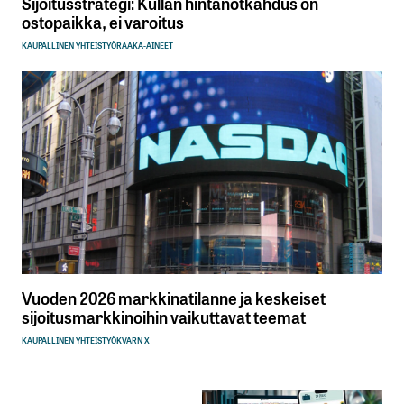
Sijoitusstrategi: Kullan hintanotkahdus on
ostopaikka, ei varoitus
KAUPALLINEN YHTEISTYÖ
RAAKA-AINEET
Vuoden 2026 markkinatilanne ja keskeiset
sijoitusmarkkinoihin vaikuttavat teemat
KAUPALLINEN YHTEISTYÖ
KVARN X