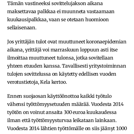
Tämän vastineeksi sovittelujakson aikana
maksettavaa palkkaa ei muunneta vastaamaan
kuukausipalkkaa, vaan se otetaan huomioon
sellaisenaan.
Jos yrittäjän tulot ovat muuttuneet koronaepidemian
aikana, yrittäjä voi marraskuun loppuun asti itse
ilmoittaa muuttuneet tulonsa, jotka sovitellaan
yhteen etuuden kanssa. Tavallisesti yritystoiminnan
tulojen sovittelussa on käytetty edellisen vuoden
verotustietoja, Kela kertoo.
Ennen suojaosan käyttöönottoa kaikki työtulo
vähensi työttömyysetuuden määrää. Vuodesta 2014
työtön on voinut ansaita 300 euroa kuukaudessa
ilman että työttömyysturvaa leikataan lainkaan.
Vuodesta 2014 lähtien työttömälle on siis jäänyt 1000