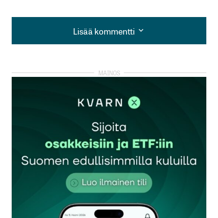
Lisää kommentti
Lisää kommentti
kirjautua
sisään
rekisteröityä
Sähköpostiosoitettasi ei julkaista.
Pakolliset
kentät on merkitty
*
Kommentti
*