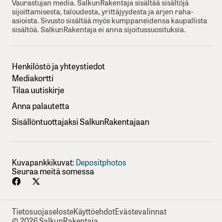
Vaurastujan media. SalkunRakentaja sisältää sisältöjä
sijoittamisesta, taloudesta, yrittäjyydesta ja arjen raha-
asioista. Sivusto sisältää myös kumppaneidensa kaupallista
sisältöä. SalkunRakentaja ei anna sijoitussuosituksia.
Henkilöstö ja yhteystiedot
Mediakortti
Tilaa uutiskirje
Anna palautetta
Sisällöntuottajaksi SalkunRakentajaan
Kuvapankkikuvat:
Depositphotos
Seuraa meitä somessa
Tietosuojaseloste
Käyttöehdot
Evästevalinnat
© 2026 SalkunRakentaja