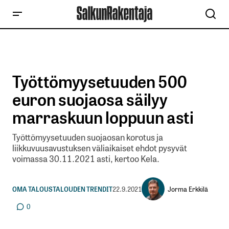
Työttömyysetuuden 500
euron suojaosa säilyy
marraskuun loppuun asti
Työttömyysetuuden suojaosan korotus ja
liikkuvuusavustuksen väliaikaiset ehdot pysyvät
voimassa 30.11.2021 asti, kertoo Kela.
Jorma Erkkilä
OMA TALOUS
TALOUDEN TRENDIT
22.9.2021
0