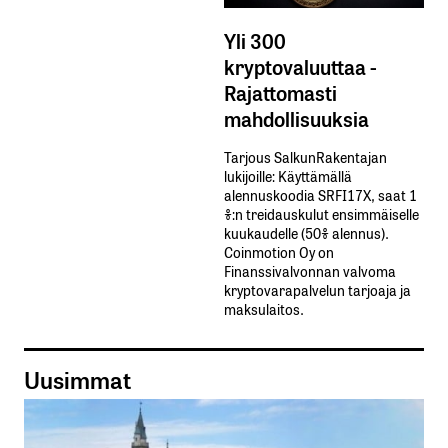
Yli 300
kryptovaluuttaa -
Rajattomasti
mahdollisuuksia
Tarjous SalkunRakentajan
lukijoille: Käyttämällä​ ​
alennuskoodia​ ​SRFI17X,​ ​saat​ ​1
%:n treidauskulut​ ​ensimmäiselle​ ​
kuukaudelle​ ​(50%​ ​alennus).
Coinmotion Oy on
Finanssivalvonnan valvoma
kryptovarapalvelun tarjoaja ja
maksulaitos.
Uusimmat