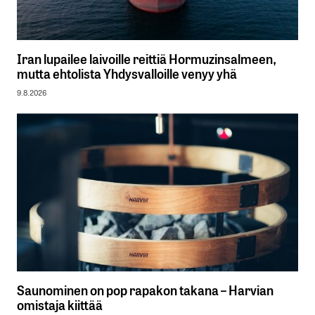
Iran lupailee laivoille reittiä Hormuzinsalmeen,
mutta ehtolista Yhdysvalloille venyy yhä
9.8.2026
Saunominen on pop rapakon takana – Harvian
omistaja kiittää