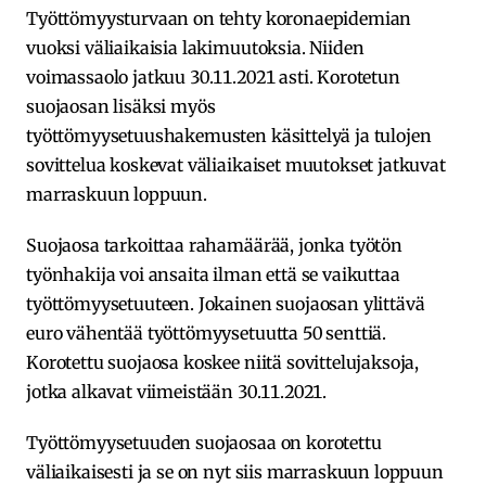
Työttömyysturvaan on tehty koronaepidemian
vuoksi väliaikaisia lakimuutoksia. Niiden
voimassaolo jatkuu 30.11.2021 asti. Korotetun
suojaosan lisäksi myös
työttömyysetuushakemusten käsittelyä ja tulojen
sovittelua koskevat väliaikaiset muutokset jatkuvat
marraskuun loppuun.
Suojaosa tarkoittaa rahamäärää, jonka työtön
työnhakija voi ansaita ilman että se vaikuttaa
työttömyysetuuteen. Jokainen suojaosan ylittävä
euro vähentää työttömyysetuutta 50 senttiä.
Korotettu suojaosa koskee niitä sovittelujaksoja,
jotka alkavat viimeistään 30.11.2021.
Työttömyysetuuden suojaosaa on korotettu
väliaikaisesti ja se on nyt siis marraskuun loppuun