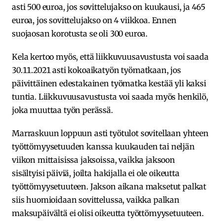
asti 500 euroa, jos sovittelujakso on kuukausi, ja 465
euroa, jos sovittelujakso on 4 viikkoa. Ennen
suojaosan korotusta se oli 300 euroa.
Kela kertoo myös, että liikkuvuusavustusta voi saada
30.11.2021 asti kokoaikatyön työmatkaan, jos
päivittäinen edestakainen työmatka kestää yli kaksi
tuntia. Liikkuvuusavustusta voi saada myös henkilö,
joka muuttaa työn perässä.
Marraskuun loppuun asti työtulot sovitellaan yhteen
työttömyysetuuden kanssa kuukauden tai neljän
viikon mittaisissa jaksoissa, vaikka jaksoon
sisältyisi päiviä, joilta hakijalla ei ole oikeutta
työttömyysetuuteen. Jakson aikana maksetut palkat
siis huomioidaan sovittelussa, vaikka palkan
maksupäivältä ei olisi oikeutta työttömyysetuuteen.