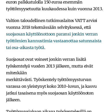
euron palkkatulolla 150 euroa enemmän
työttömyysetuutta kuukaudessa kuin vuonna 2013.
Valtion taloudellinen tutkimuslaitos VATT arvioi
vuonna 2018 tekemässään selvityksessä, että
suojaosan käyttöönottoon paransi jonkin verran
työttömien kannustimia vastaanottaa satunnaista
tai osa-aikasta työtä
.
Suojaosat ovat voineet jonkin verran lisätä
työskentelyä vuoden 2013 jälkeen, mutta eivät
mitenkään
merkittävästi. Työskentely työttömyysturvan
varassa on yleistynyt koko 2010-luvun, ja kasvu
jatkui tasaisena myös suojaosan käyttöönoton
jälkeen.
Työttömyysjakson aikana työskentelevillä on