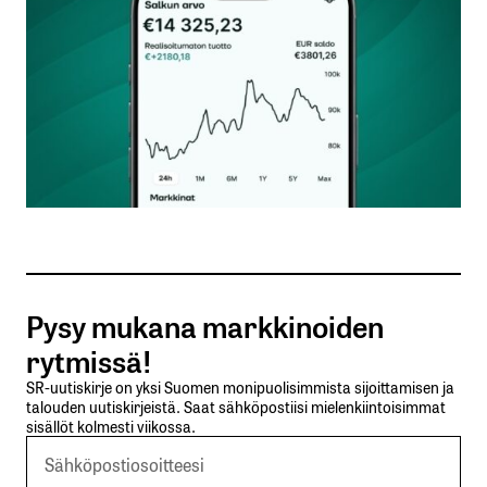
Nimesi tai nimimerkkisi
*
Sähköpostiosoitteesi
*
Tilaa SalkunRakentajan uutiskirje
Pysy mukana markkinoiden
Lähetä kommentti
rytmissä!
SR-uutiskirje on yksi Suomen monipuolisimmista sijoittamisen ja
talouden uutiskirjeistä. Saat sähköpostiisi mielenkiintoisimmat
sisällöt kolmesti viikossa.