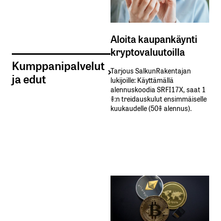
Aloita kaupankäynti
kryptovaluutoilla
Kumppanipalvelut
Tarjous SalkunRakentajan
ja edut
lukijoille: Käyttämällä​ ​
alennuskoodia​ ​SRFI17X,​ ​saat​ ​1
%:n treidauskulut​ ​ensimmäiselle​ ​
kuukaudelle​ ​(50%​ ​alennus).