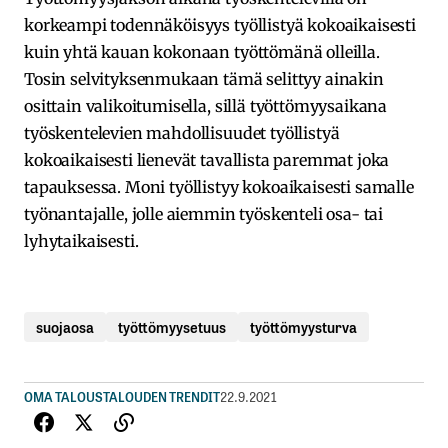
korkeampi todennäköisyys työllistyä kokoaikaisesti
kuin yhtä kauan kokonaan työttömänä olleilla.
Tosin selvityksenmukaan tämä selittyy ainakin
osittain valikoitumisella, sillä työttömyysaikana
työskentelevien mahdollisuudet työllistyä
kokoaikaisesti lienevät tavallista paremmat joka
tapauksessa. Moni työllistyy kokoaikaisesti samalle
työnantajalle, jolle aiemmin työskenteli osa- tai
lyhytaikaisesti.
suojaosa
työttömyysetuus
työttömyysturva
OMA TALOUS
TALOUDEN TRENDIT
22.9.2021