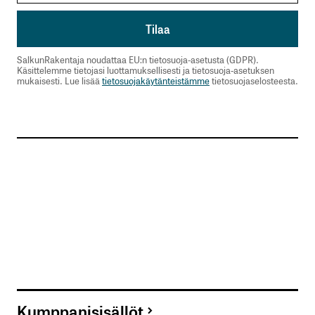
SalkunRakentaja noudattaa EU:n tietosuoja-asetusta (GDPR).
Käsittelemme tietojasi luottamuksellisesti ja tietosuoja-asetuksen
mukaisesti. Lue lisää
tietosuojakäytänteistämme
tietosuojaselosteesta.
Kumppanisisällöt