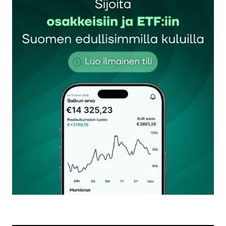
Sähköpostiosoitettasi ei julkaista.
Pakolliset
kentät on merkitty
*
Kommentti
*
Nimesi tai nimimerkkisi
*
Sähköpostiosoitteesi
*
Tilaa SalkunRakentajan uutiskirje