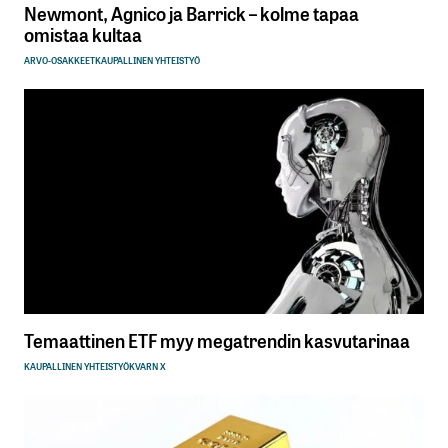
Newmont, Agnico ja Barrick – kolme tapaa
omistaa kultaa
ARVO-OSAKKEET
KAUPALLINEN YHTEISTYÖ
Temaattinen ETF myy megatrendin kasvutarinaa
KAUPALLINEN YHTEISTYÖ
KVARN X