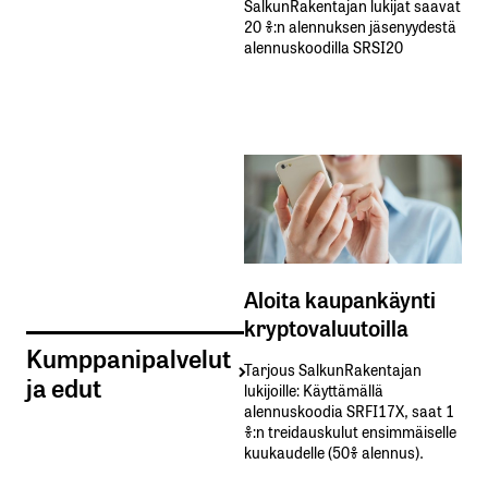
SalkunRakentajan lukijat saavat
20 %:n alennuksen jäsenyydestä
alennuskoodilla SRSI20
Aloita kaupankäynti
kryptovaluutoilla
Kumppanipalvelut
Tarjous SalkunRakentajan
ja edut
lukijoille: Käyttämällä​ ​
alennuskoodia​ ​SRFI17X,​ ​saat​ ​1
%:n treidauskulut​ ​ensimmäiselle​ ​
kuukaudelle​ ​(50%​ ​alennus).