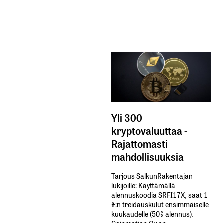
Yli 300
kryptovaluuttaa -
Rajattomasti
mahdollisuuksia
Tarjous SalkunRakentajan
lukijoille: Käyttämällä​ ​
alennuskoodia​ ​SRFI17X,​ ​saat​ ​1
%:n treidauskulut​ ​ensimmäiselle​ ​
kuukaudelle​ ​(50%​ ​alennus).
Coinmotion Oy on