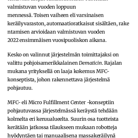
valmistuvan vuoden loppuun
mennessä. Toisen vaiheen eli varsinaisen
keräilyvaraston, automaatioratkaisut sisältäen, rake
ntamisen arvioidaan valmistuvan vuoden
2022 ensimmäisen vuosipuoliskon aikana.
Kesko on valinnut järjestelmän toimittajaksi on
valittu pohjoisamerikkalainen
Dematicin
. Rajalan
mukana yrityksellä on laaja kokemus MFC-
konseptista, johon rakennettava järjestelmä
pohjautuu.
MFC- eli Micro Fulfillment Center -konseptiin
pohjautuvassa järjestelmässä keräystä tehdään
kolmelta eri keruualueelta. Suurin osa tuotteista
kerätään jatkossa tilaukseen mukaan robotteja
hyödyntäen tai manuaalisena massakeräilynä