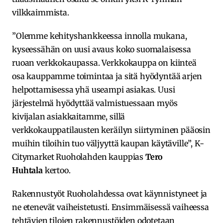
vilkkaimmista.
”Olemme kehityshankkeessa innolla mukana,
kyseessähän on uusi avaus koko suomalaisessa
ruoan verkkokaupassa. Verkkokauppa on kiinteä
osa kauppamme toimintaa ja sitä hyödyntää arjen
helpottamisessa yhä useampi asiakas. Uusi
järjestelmä hyödyttää valmistuessaan myös
kivijalan asiakkaitamme, sillä
verkkokauppatilausten keräilyn siirtyminen pääosin
muihin tiloihin tuo väljyyttä kaupan käytäville”, K-
Citymarket Ruoholahden kauppias
Tero
Huhtala
kertoo.
Rakennustyöt Ruoholahdessa ovat käynnistyneet ja
ne etenevät vaiheistetusti. Ensimmäisessä vaiheessa
tehtävien tilojen rakennustöiden odotetaan