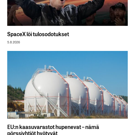
SpaceX löi tulosodotukset
5.8.2026
EU:n kaasuvarastot hupenevat – nämä
pörssiyhtiöt hyötyvät