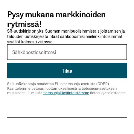
Pysy mukana markkinoiden
Lähetä kommentti
rytmissä!
SR-uutiskirje on yksi Suomen monipuolisimmista sijoittamisen ja
talouden uutiskirjeistä. Saat sähköpostiisi mielenkiintoisimmat
sisällöt kolmesti viikossa.
SalkunRakentaja noudattaa EU:n tietosuoja-asetusta (GDPR).
Käsittelemme tietojasi luottamuksellisesti ja tietosuoja-asetuksen
mukaisesti. Lue lisää
tietosuojakäytänteistämme
tietosuojaselosteesta.