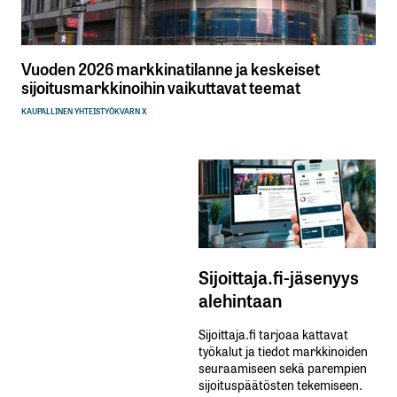
Vuoden 2026 markkinatilanne ja keskeiset
sijoitusmarkkinoihin vaikuttavat teemat
KAUPALLINEN YHTEISTYÖ
KVARN X
Sijoittaja.fi-jäsenyys
alehintaan
Sijoittaja.fi tarjoaa kattavat
työkalut ja tiedot markkinoiden
seuraamiseen sekä parempien
sijoituspäätösten tekemiseen.