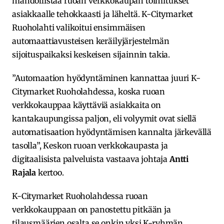
mahdollistaa ruoan verkkokaupan toimitukset
asiakkaalle tehokkaasti ja läheltä. K-Citymarket
Ruoholahti valikoitui ensimmäisen
automaattiavusteisen keräilyjärjestelmän
sijoituspaikaksi keskeisen sijainnin takia.
”Automaation hyödyntäminen kannattaa juuri K-
Citymarket Ruoholahdessa, koska ruoan
verkkokauppaa käyttäviä asiakkaita on
kantakaupungissa paljon, eli volyymit ovat siellä
automatisaation hyödyntämisen kannalta järkevällä
tasolla”, Keskon ruoan verkkokaupasta ja
digitaalisista palveluista vastaava johtaja
Antti
Rajala
kertoo.
K-Citymarket Ruoholahdessa ruoan
verkkokauppaan on panostettu pitkään ja
tilausmäärien osalta se onkin yksi K-ryhmän