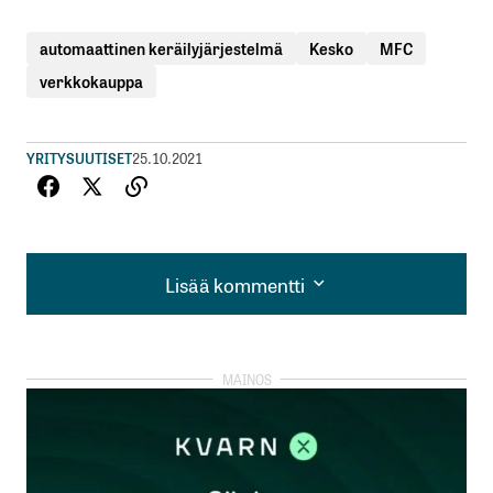
automaattinen keräilyjärjestelmä
Kesko
MFC
verkkokauppa
YRITYSUUTISET
25.10.2021
Lisää kommentti
Lisää kommentti
kirjautua
sisään
rekisteröityä