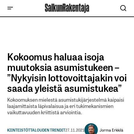
Kokoomus haluaa isoja
muutoksia asumistukeen –
”Nykyisin lottovoittajakin voi
saada yleistä asumistukea”
Kokoomuksen mielestä asumistukijärjestelmä kaipaisi
laajamittaista läpivalaisua ja eri tukimekanismien
vaikuttavuuden kriittistä arviointia.
Jorma Erkkilä
KIINTEISTÖT
TALOUDEN TRENDIT
27.11.2021