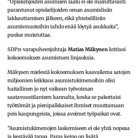
”Opiskelijoiden asumisen laatu ei ole mainittavasti
parantunut opiskelijoiden oman asumislisän
lakkauttamisen jälkeen, eikä yhteisöllisiin
asumismuotoihin tahdo enää löytyä asukkaita”,
puolue muistuttaa.
SDP:n varapuheenjohtaja
Matias Mäkynen
kritisoi
kokoomuksen asumistuen linjauksia.
Mäkysen mielestä kokoomuksen kaavailema satojen
miljoonien leikkaus asumistukimenoihin olisi
haitallinen jo nyt vaikean työvoiman
saatavuustilanteen kannalta, koska se pakottaisi
työttömät ja pienipalkkaiset ihmiset muuttamaan
pois kaupungeista, joissa avoimet työpaikat ovat.
”Asumistukimenojen laskemiseen ei ole yhtä nopeaa
ja kestävää tapaa. Paras keino on lisätä