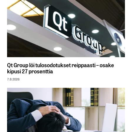
Qt Group löi tulosodotukset reippaasti – osake
kipusi 27 prosenttia
7.8.2026