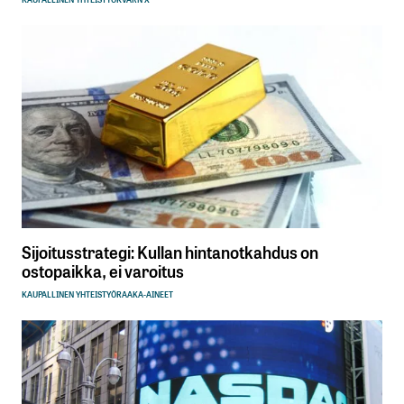
Tilaa SalkunRakentajan uutiskirje
Lähetä kommentti
Sijoitusstrategi: Kullan hintanotkahdus on
ostopaikka, ei varoitus
KAUPALLINEN YHTEISTYÖ
RAAKA-AINEET