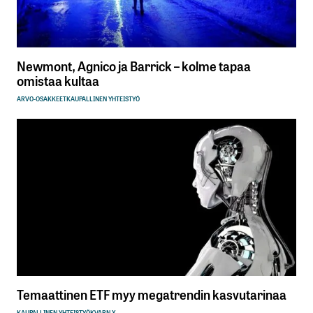
sisään
rekisteröityä
Newmont, Agnico ja Barrick – kolme tapaa
omistaa kultaa
ARVO-OSAKKEET
KAUPALLINEN YHTEISTYÖ
Sähköpostiosoitettasi ei julkaista.
Pakolliset
kentät on merkitty
*
Kommentti
*
Nimesi tai nimimerkkisi
*
Temaattinen ETF myy megatrendin kasvutarinaa
Sähköpostiosoitteesi
*
KAUPALLINEN YHTEISTYÖ
KVARN X