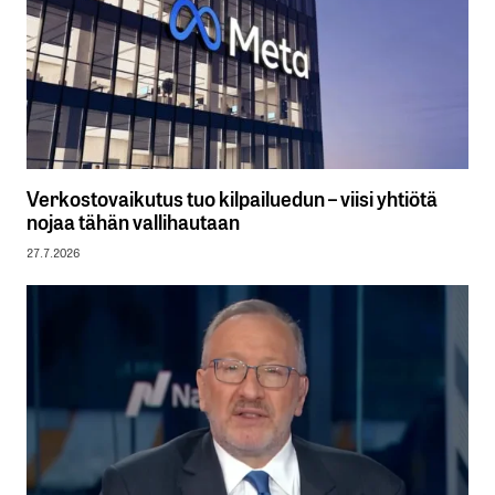
Verkostovaikutus tuo kilpailuedun – viisi yhtiötä
nojaa tähän vallihautaan
27.7.2026