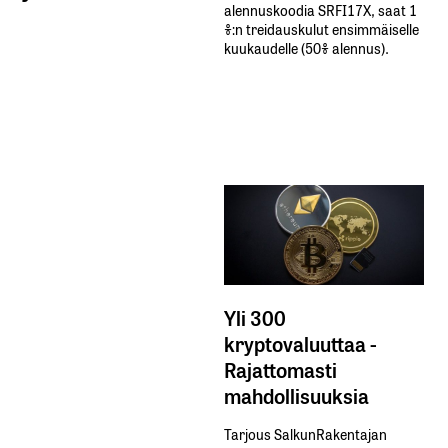
alennuskoodia​ ​SRFI17X,​ ​saat​ ​1
%:n treidauskulut​ ​ensimmäiselle​ ​
kuukaudelle​ ​(50%​ ​alennus).
Yli 300
kryptovaluuttaa -
Rajattomasti
mahdollisuuksia
Tarjous SalkunRakentajan