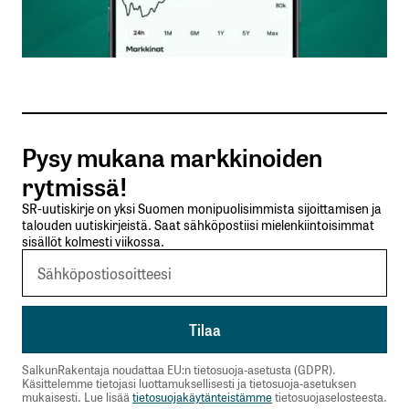
asuntojen hinnat ja vuokrat lähtevät laskuun.
Pitäisi olla vuokra-asuntoja toista tuhatta
enemmän tyhjillään ja uutta tulossa ennen kuin
todellista kilpailua vuokrissa syntyisi.
Pysy mukana markkinoiden
Meillä on liian kattava tukiverkosto joka luo
rytmissä!
kannustinloukkuja .
Nykyinen hallitus vain kasvattaa sitä.
SR-uutiskirje on yksi Suomen monipuolisimmista sijoittamisen ja
talouden uutiskirjeistä. Saat sähköpostiisi mielenkiintoisimmat
sisällöt kolmesti viikossa.
Sitten on vielä valtion ja kuntien palkat jotka myös
verorahoista.
Velalla saa lisäaikaa ja enemmän maksettavaa.
Kinnunen
31.5.2022 at 05:52
SalkunRakentaja noudattaa EU:n tietosuoja-asetusta (GDPR).
Vastaa
Käsittelemme tietojasi luottamuksellisesti ja tietosuoja-asetuksen
mukaisesti. Lue lisää
tietosuojakäytänteistämme
tietosuojaselosteesta.