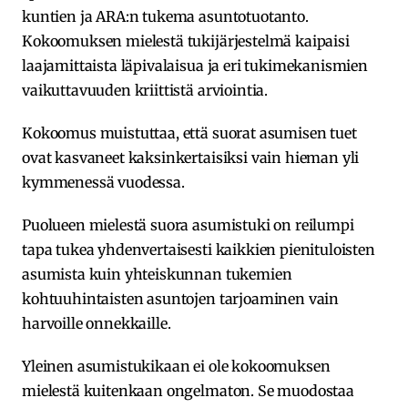
kuntien ja ARA:n tukema asuntotuotanto.
Kokoomuksen mielestä tukijärjestelmä kaipaisi
laajamittaista läpivalaisua ja eri tukimekanismien
vaikuttavuuden kriittistä arviointia.
Kokoomus muistuttaa, että suorat asumisen tuet
ovat kasvaneet kaksinkertaisiksi vain hieman yli
kymmenessä vuodessa.
Puolueen mielestä suora asumistuki on reilumpi
tapa tukea yhdenvertaisesti kaikkien pienituloisten
asumista kuin yhteiskunnan tukemien
kohtuuhintaisten asuntojen tarjoaminen vain
harvoille onnekkaille.
Yleinen asumistukikaan ei ole kokoomuksen
mielestä kuitenkaan ongelmaton. Se muodostaa