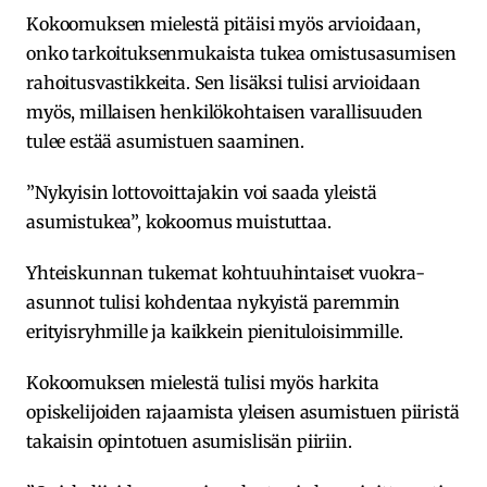
Kokoomuksen mielestä pitäisi myös arvioidaan,
onko tarkoituksenmukaista tukea omistusasumisen
rahoitusvastikkeita. Sen lisäksi tulisi arvioidaan
myös, millaisen henkilökohtaisen varallisuuden
tulee estää asumistuen saaminen.
”Nykyisin lottovoittajakin voi saada yleistä
asumistukea”, kokoomus muistuttaa.
Yhteiskunnan tukemat kohtuuhintaiset vuokra-
asunnot tulisi kohdentaa nykyistä paremmin
erityisryhmille ja kaikkein pienituloisimmille.
Kokoomuksen mielestä tulisi myös harkita
opiskelijoiden rajaamista yleisen asumistuen piiristä
takaisin opintotuen asumislisän piiriin.