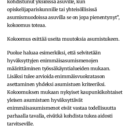
kohdistunut yksiöissä asuville, kun
opiskelijapariskunnille tai yhteisöllisissä
asumismuodoissa asuvilla se on jopa pienentynyt”,
kokoomus toteaa.
Kokoomus esittää useita muutoksia asumistukeen.
Puolue haluaa esimerkiksi, että selvitetään
hyväksyttyjen enimmäisasumismenojen
määrittäminen työssäkäyntialueiden mukaan.
Lisäksi tulee arvioida enimmäisvuokratason
asettaminen yhdeksi asumistuen kriteeriksi.
Kokoomuksen mukaan nykyiset kaupunkikohtaiset
yleisen asumistuen hyväksyttävät
enimmäisasumismenot eivät vastaa todellisuutta
parhaalla tavalla, eivätkä kohdista tukea aidosti
tarvitseville.