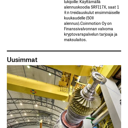
lukijoille: Käyttämällä​ ​
alennuskoodia​ ​SRFI17X,​ ​saat​ ​1
%:n treidauskulut​ ​ensimmäiselle​ ​
kuukaudelle​ ​(50%​ ​
alennus).Coinmotion Oy on
Finanssivalvonnan valvoma
kryptovarapalvelun tarjoaja ja
maksulaitos.
Uusimmat