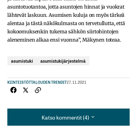
asuntotuotantoa, jotta asuntojen hinnat ja vuokrat
lähtevät laskuun. Asumisen kuluja on myös tärkeä
alentaa ja tästä näkökulmasta on tervetullutta, että
kokoomuksenkin tukema sähkön siirtohintojen
aleneminen alkaa ensi vuonna”, Mäkynen toteaa.
asumistuki
asumistukijärjestelmä
KIINTEISTÖT
TALOUDEN TRENDIT
27.11.2021
Katso kommentit (4)
Katso kommentit (4)