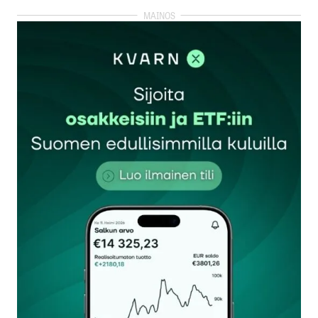
Tää Mäkysen lausunto on mainio
”koska se pakottaisi työttömät ja pienipalkkaiset
ihmiset muuttamaan pois kaupungeista, joissa
avoimet työpaikat ovat.”
Ei kai työttömiä ja avoimia työpaikkoja voi olla
yhtäaikaa? Eihän?
Tero Saarinen
30.5.2022 at 18:25
Vastaa
Et ole vissiin kuullut kohtaanto-ongelmasta?
TP
2.6.2022 at 20:04
Vastaa
Paras keino on lisätä asuntotuotantoa, jotta