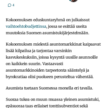
4
Kokoomuksen eduskuntaryhmä on julkaissut
vaihtoehtobudjettinsa
, jossa se esittää useita
muutoksia Suomen asumistukijärjestelmään.
Kokoomuksen mielestä asuntomarkkinat kaipaavat
lisää kilpailua ja tarjontaa varsinkin
kasvukeskuksiin, joissa kysyntä uusille asunnoille
on kaikkein suurin. Vastaavasti
asuntomarkkinoiden tarpeetonta sääntelyä ja
byrokratiaa olisi puolueen perusteltua vähentää.
Asumista tuetaan Suomessa monella eri tavalla.
Suoraa tukea on muun muassa yleinen asumistuki,
epäsuoraa taas erilaiset tonttisubventiot sekä