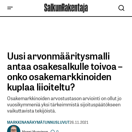
Uusi arvonmääritysmalli
antaa osakesalkulle toivoa –
onko osakemarkkinoiden
kuplaa liioiteltu?
Osakemarkkinoiden arvostustason arviointi on ollut jo
vuosikymmeniä yksi tärkeimmistä sijoituspäätökseen
vaikuttavista tekijöistä.
MARKKINANÄKYMÄ
TUNNUSLUVUT
26.11.2021
Henri Huovinen
0