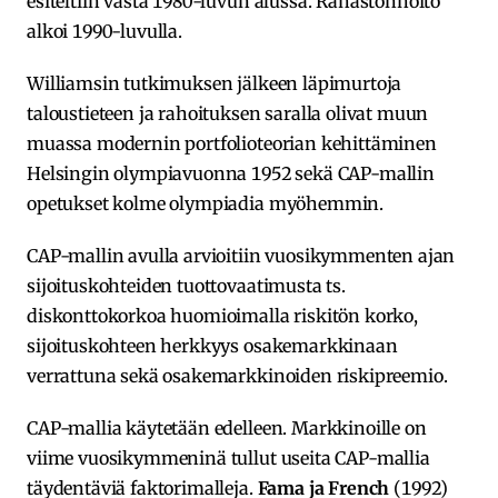
esiteltiin vasta 1980-luvun alussa. Rahastonhoito
alkoi 1990-luvulla.
Williamsin tutkimuksen jälkeen läpimurtoja
taloustieteen ja rahoituksen saralla olivat muun
muassa modernin portfolioteorian kehittäminen
Helsingin olympiavuonna 1952 sekä CAP-mallin
opetukset kolme olympiadia myöhemmin.
CAP-mallin avulla arvioitiin vuosikymmenten ajan
sijoituskohteiden tuottovaatimusta ts.
diskonttokorkoa huomioimalla riskitön korko,
sijoituskohteen herkkyys osakemarkkinaan
verrattuna sekä osakemarkkinoiden riskipreemio.
CAP-mallia käytetään edelleen. Markkinoille on
viime vuosikymmeninä tullut useita CAP-mallia
täydentäviä faktorimalleja.
Fama ja French
(1992)