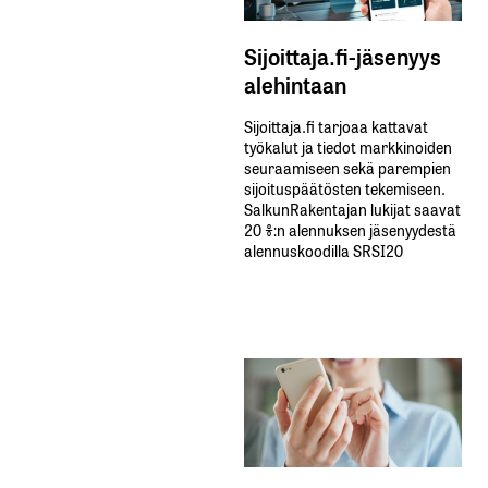
Sijoittaja.fi-jäsenyys
alehintaan
Sijoittaja.fi tarjoaa kattavat
työkalut ja tiedot markkinoiden
seuraamiseen sekä parempien
sijoituspäätösten tekemiseen.
SalkunRakentajan lukijat saavat
20 %:n alennuksen jäsenyydestä
alennuskoodilla SRSI20