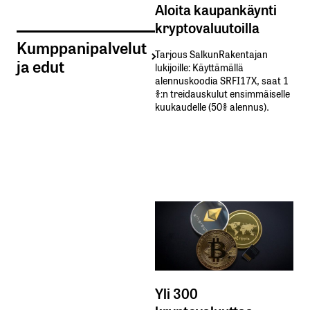
Aloita kaupankäynti
kryptovaluutoilla
Kumppanipalvelut
Tarjous SalkunRakentajan
ja edut
lukijoille: Käyttämällä​ ​
alennuskoodia​ ​SRFI17X,​ ​saat​ ​1
%:n treidauskulut​ ​ensimmäiselle​ ​
kuukaudelle​ ​(50%​ ​alennus).
Yli 300