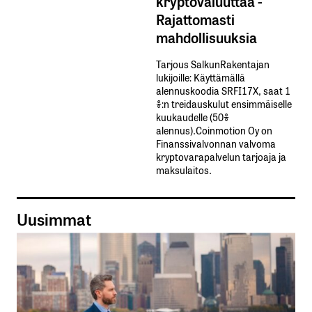
kryptovaluuttaa -
Rajattomasti
mahdollisuuksia
Tarjous SalkunRakentajan
lukijoille: Käyttämällä​ ​
alennuskoodia​ ​SRFI17X,​ ​saat​ ​1
%:n treidauskulut​ ​ensimmäiselle​ ​
kuukaudelle​ ​(50%​ ​
alennus).Coinmotion Oy on
Finanssivalvonnan valvoma
kryptovarapalvelun tarjoaja ja
maksulaitos.
Uusimmat