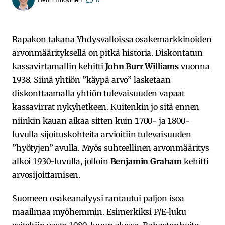
Rapakon takana Yhdysvalloissa osakemarkkinoiden
arvonmäärityksellä on pitkä historia. Diskontatun
kassavirtamallin kehitti
John Burr Williams
vuonna
1938. Siinä yhtiön ”käypä arvo” lasketaan
diskonttaamalla yhtiön tulevaisuuden vapaat
kassavirrat nykyhetkeen. Kuitenkin jo sitä ennen
niinkin kauan aikaa sitten kuin 1700- ja 1800-
luvulla sijoituskohteita arvioitiin tulevaisuuden
”hyötyjen” avulla. Myös suhteellinen arvonmääritys
alkoi 1930-luvulla, jolloin
Benjamin Graham
kehitti
arvosijoittamisen.
Suomeen osakeanalyysi rantautui paljon isoa
maailmaa myöhemmin. Esimerkiksi P/E-luku