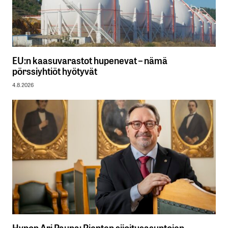
EU:n kaasuvarastot hupenevat – nämä
pörssiyhtiöt hyötyvät
4.8.2026
Hypon Ari Pauna: Pienten sijoitusasuntojen