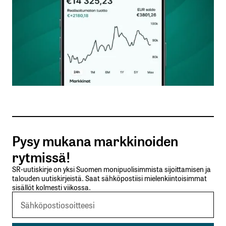
Nimesi tai nimimerkkisi
*
Sähköpostiosoitteesi
*
Tilaa SalkunRakentajan uutiskirje
Pysy mukana markkinoiden
Lähetä kommentti
rytmissä!
SR-uutiskirje on yksi Suomen monipuolisimmista sijoittamisen ja
talouden uutiskirjeistä. Saat sähköpostiisi mielenkiintoisimmat
sisällöt kolmesti viikossa.