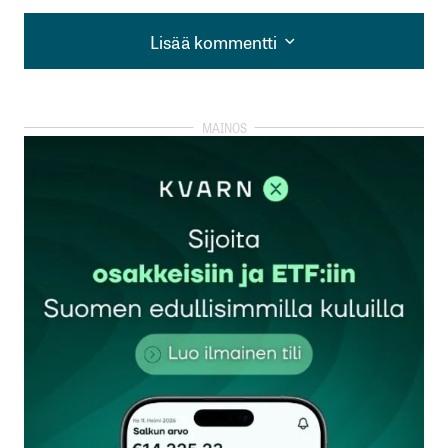
Lisää kommentti
Lisää kommentti
kirjautua
sisään
rekisteröityä
Sähköpostiosoitettasi ei julkaista.
Pakolliset
kentät on merkitty
*
Kommentti
*