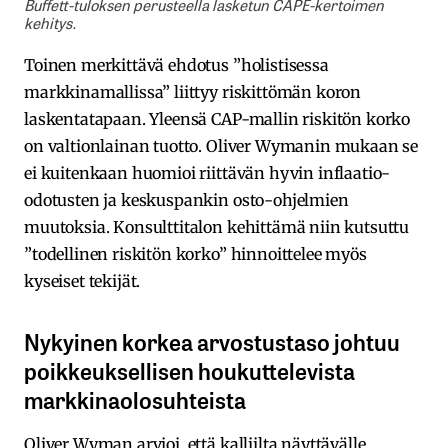
Buffett-tuloksen perusteella lasketun CAPE-kertoimen
kehitys.
Toinen merkittävä ehdotus ”holistisessa
markkinamallissa” liittyy riskittömän koron
laskentatapaan. Yleensä CAP-mallin riskitön korko
on valtionlainan tuotto. Oliver Wymanin mukaan se
ei kuitenkaan huomioi riittävän hyvin inflaatio-
odotusten ja keskuspankin osto-ohjelmien
muutoksia. Konsulttitalon kehittämä niin kutsuttu
”todellinen riskitön korko” hinnoittelee myös
kyseiset tekijät.
Nykyinen korkea arvostustaso johtuu
poikkeuksellisen houkuttelevista
markkinaolosuhteista
Oliver Wyman arvioi, että kalliilta näyttävälle