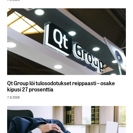
Qt Group löi tulosodotukset reippaasti – osake
kipusi 27 prosenttia
7.8.2026