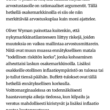
arvostustasolle on rationaaliset argumentit. Tällä
hetkellä osakemarkkinoilla ei siis ole niin
merkittävää arvostuskuplaa kuin moni ajattelee.
Oliver Wyman painottaa kuitenkin, että
nykymarkkinatilanteeseen liittyy riskejä, joiden
muutoksia on vaikea mallintaa arvostusmittarein.
Niitä ovat muun muassa ennätyksellisen matala
”todellinen riskitön korko”, jonka kohoaminen
aiheuttaisi laskun osakemarkkinoilla. Lisäksi
osakkeille otollinen inflaatioympäristö on tulossa tai
jo tullut tiensä päähän. Buffett-tulokset ovat tällä
hetkellä ennätyksellisen korkealla.
Voittomarginaaleissa on todennäköisesti
haastavampia aikoja tiedossa, kun kilpailu ja
verotus mahdollisesti kiristyvät ja lisäksi inflaatio