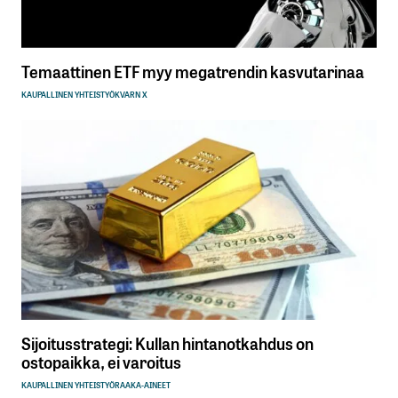
Temaattinen ETF myy megatrendin kasvutarinaa
KAUPALLINEN YHTEISTYÖ
KVARN X
Sijoitusstrategi: Kullan hintanotkahdus on
ostopaikka, ei varoitus
KAUPALLINEN YHTEISTYÖ
RAAKA-AINEET