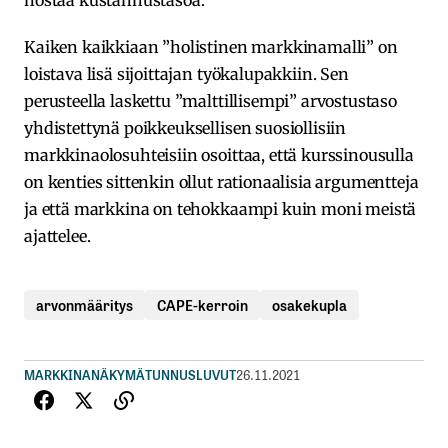
nostaa kustannustasoa.
Kaiken kaikkiaan ”holistinen markkinamalli” on
loistava lisä sijoittajan työkalupakkiin. Sen
perusteella laskettu ”malttillisempi” arvostustaso
yhdistettynä poikkeuksellisen suosiollisiin
markkinaolosuhteisiin osoittaa, että kurssinousulla
on kenties sittenkin ollut rationaalisia argumentteja
ja että markkina on tehokkaampi kuin moni meistä
ajattelee.
arvonmääritys
CAPE-kerroin
osakekupla
MARKKINANÄKYMÄ
TUNNUSLUVUT
26.11.2021