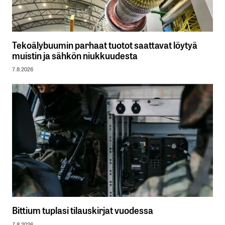
Tekoälybuumin parhaat tuotot saattavat löytyä
muistin ja sähkön niukkuudesta
7.8.2026
Bittium tuplasi tilauskirjat vuodessa
7.8.2026