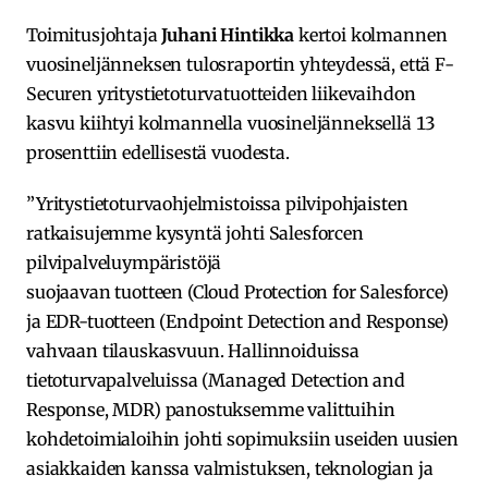
Toimitusjohtaja
Juhani Hintikka
kertoi kolmannen
vuosineljänneksen tulosraportin yhteydessä, että F-
Securen yritystietoturvatuotteiden liikevaihdon
kasvu kiihtyi kolmannella vuosineljänneksellä 13
prosenttiin edellisestä vuodesta.
”Yritystietoturvaohjelmistoissa pilvipohjaisten
ratkaisujemme kysyntä johti Salesforcen
pilvipalveluympäristöjä
suojaavan tuotteen (Cloud Protection for Salesforce)
ja EDR-tuotteen (Endpoint Detection and Response)
vahvaan tilauskasvuun. Hallinnoiduissa
tietoturvapalveluissa (Managed Detection and
Response, MDR) panostuksemme valittuihin
kohdetoimialoihin johti sopimuksiin useiden uusien
asiakkaiden kanssa valmistuksen, teknologian ja