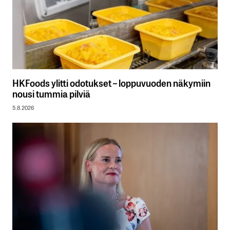
HKFoods ylitti odotukset – loppuvuoden näkymiin
nousi tummia pilviä
5.8.2026