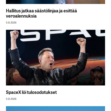
Hallitus jatkaa säästölinjaa ja esittää
veroalennuksia
5.8.2026
SpaceX löi tulosodotukset
5.8.2026