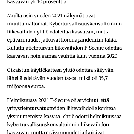
kasvavan yli 10 prosenttia.
Muilta osin vuoden 2021 näkymät ovat
muuttumattomat. Kyberturvallisuuskonsultoinnin
liikevaihdon yhtiö odotettaa kasvavan, mutta
epävarmuudet jatkuvat koronapandemian takia.
Kuluttajatietoturvan liikevaihdon F-Secure odottaa
kasvavan noin samaa vauhtia kuin vuonna 2020.
Oikaistun käyttökatteen yhtiö odottaa säilyvän
lähellä edeltävän vuoden tasoa, mikä oli 35,7
miljoonaa euroa.
Helmikuussa 2021 F-Secure oli arvioinut, että
yritystietoturvatuotteiden liikevaihdolle korkeaa
yksinumeroista kasvua. Yhtiö odotti helmikuussaa
kyberturvallisuuskonsultoinnin liikevaihdon
kasvavan, mutta epävarmuudet jatkuisivat