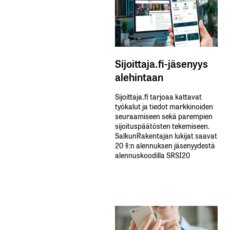
Sijoittaja.fi-jäsenyys
alehintaan
Sijoittaja.fi tarjoaa kattavat
työkalut ja tiedot markkinoiden
seuraamiseen sekä parempien
sijoituspäätösten tekemiseen.
SalkunRakentajan lukijat saavat
20 %:n alennuksen jäsenyydestä
alennuskoodilla SRSI20