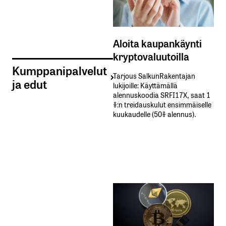
Aloita kaupankäynti
kryptovaluutoilla
Kumppanipalvelut
Tarjous SalkunRakentajan
ja edut
lukijoille: Käyttämällä​ ​
alennuskoodia​ ​SRFI17X,​ ​saat​ ​1
%:n treidauskulut​ ​ensimmäiselle​ ​
kuukaudelle​ ​(50%​ ​alennus).