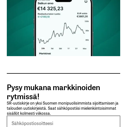
Nimesi tai nimimerkkisi
*
Sähköpostiosoitteesi
*
Tilaa SalkunRakentajan uutiskirje
Pysy mukana markkinoiden
Lähetä kommentti
rytmissä!
SR-uutiskirje on yksi Suomen monipuolisimmista sijoittamisen ja
talouden uutiskirjeistä. Saat sähköpostiisi mielenkiintoisimmat
sisällöt kolmesti viikossa.