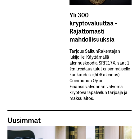
Yli 300
kryptovaluuttaa -
Rajattomasti
mahdollisuuksia
Tarjous SalkunRakentajan
lukijoille: Käyttämällä​ ​
alennuskoodia​ ​SRFI17X,​ ​saat​ ​1
%:n treidauskulut​ ​ensimmäiselle​ ​
kuukaudelle​ ​(50%​ ​alennus).
Coinmotion Oy on
Finanssivalvonnan valvoma
kryptovarapalvelun tarjoaja ja
maksulaitos.
Uusimmat