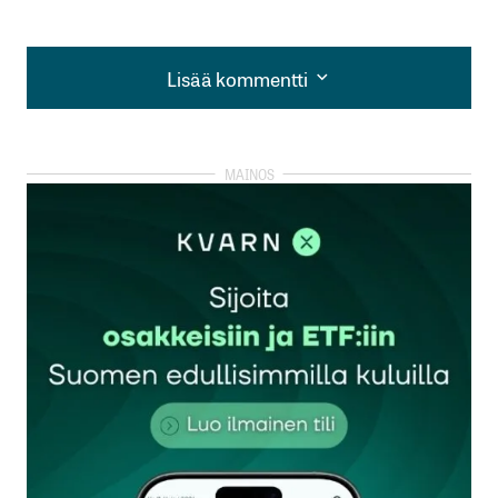
Lisää kommentti
Lisää kommentti
kirjautua
sisään
rekisteröityä
Sähköpostiosoitettasi ei julkaista.
Pakolliset
kentät on merkitty
*
Kommentti
*