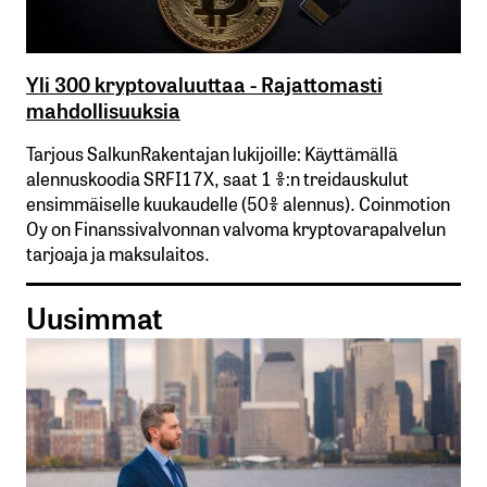
Yli 300 kryptovaluuttaa - Rajattomasti
mahdollisuuksia
Tarjous SalkunRakentajan lukijoille: Käyttämällä​ ​
alennuskoodia​ ​SRFI17X,​ ​saat​ ​1 %:n treidauskulut​ ​
ensimmäiselle​ ​kuukaudelle​ ​(50%​ ​alennus). Coinmotion
Oy on Finanssivalvonnan valvoma kryptovarapalvelun
tarjoaja ja maksulaitos.
Uusimmat