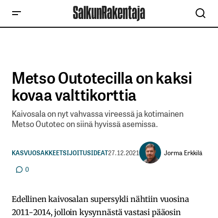
Metso Outotecilla on kaksi
kovaa valttikorttia
Kaivosala on nyt vahvassa vireessä ja kotimainen
Metso Outotec on siinä hyvissä asemissa.
Jorma Erkkilä
KASVUOSAKKEET
SIJOITUSIDEAT
27.12.2021
0
Edellinen kaivosalan supersykli nähtiin vuosina
2011-2014, jolloin kysynnästä vastasi pääosin