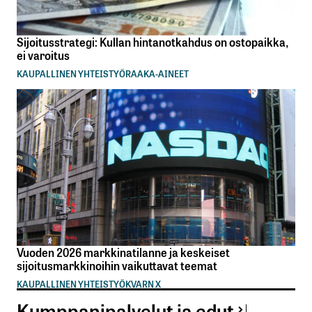
Sijoitusstrategi: Kullan hintanotkahdus on ostopaikka,
ei varoitus
KAUPALLINEN YHTEISTYÖ
RAAKA-AINEET
Vuoden 2026 markkinatilanne ja keskeiset
sijoitusmarkkinoihin vaikuttavat teemat
KAUPALLINEN YHTEISTYÖ
KVARN X
Kumppanipalvelut ja edut