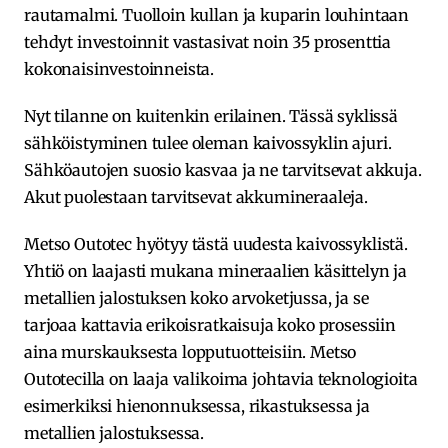
rautamalmi. Tuolloin kullan ja kuparin louhintaan
tehdyt investoinnit vastasivat noin 35 prosenttia
kokonaisinvestoinneista.
Nyt tilanne on kuitenkin erilainen. Tässä syklissä
sähköistyminen tulee oleman kaivossyklin ajuri.
Sähköautojen suosio kasvaa ja ne tarvitsevat akkuja.
Akut puolestaan tarvitsevat akkumineraaleja.
Metso Outotec hyötyy tästä uudesta kaivossyklistä.
Yhtiö on laajasti mukana mineraalien käsittelyn ja
metallien jalostuksen koko arvoketjussa, ja se
tarjoaa kattavia erikoisratkaisuja koko prosessiin
aina murskauksesta lopputuotteisiin. Metso
Outotecilla on laaja valikoima johtavia teknologioita
esimerkiksi hienonnuksessa, rikastuksessa ja
metallien jalostuksessa.