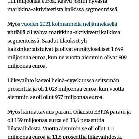
111 miljoonaa euroa. Kasvu johtui hyvästä
markkina-aktiviteetista kaikissa segmenteissä.
Myös
vuoden 2021 kolmannella neljänneksellä
yhtiöllä oli vahva markkina-aktiviteetti kaikissa
segmenteissä. Saadut tilaukset yli
kaksinkertaistuivat ja olivat ennätykselliset 1 649
miljoonaa euroa, kun ne vuotta aiemmin olivat 809
miljoonaa euroa.
Liikevaihto kasvoi heinä-syyskuussa seitsemän
prosenttia ja oli 1 023 miljoonaa euroa, kun vuotta
aiemmin se oli ollut 957 miljoonaa euroa.
Myös kannattavuus parani. Oikaistu EBITA parani ja
oli 139 miljoonaa euroa eli 13,6 prosenttia
liikevaihdosta. Vuotta aiemmin se oli ollut 111
miljoonaa euroa ja 11,6 prosenttia liikevaihdosta.