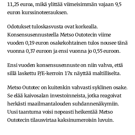
11,25 euroa, mikä ylittää viimeisimmän vajaan 9,5
euron kurssinoteerauksen.
Odotukset tuloskasvusta ovat korkealla.
Konsensusennusteella Metso Outotecin viime
vuoden 0,19 euron osakekohtainen tulos nousee tänä
vuonna 0,37 euroon ja ensi vuonna jo 0,55 euroon.
Ensi vuoden konsensusennuste on niin vahva, että
sillä laskettu P/E-kerroin 17x näyttää maltilliselta.
Metso Outotec on kuitenkin vahvasti syklinen osake.
Se elää kaivosalan investoinneista, jotka reagoivat
herkästi maailmantalouden suhdannenäkymiin.
Uusi taantuma voisi nopeasti heikentää Metso
Outotecin tilausvirtaa kaksinumeroisin luvuin.