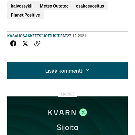
kaivossykli
Metso Outotec
osakesuositus
Planet Positive
KASVUOSAKKEET
SIJOITUSIDEAT
27.12.2021
Lisää kommentti
Lisää kommentti
kirjautua
sisään
rekisteröityä