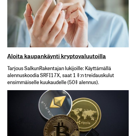
Aloita kaupankäynti kryptovaluutoilla
Tarjous SalkunRakentajan lukijoille: Käyttämällä​ ​
alennuskoodia​ ​SRFI17X,​ ​saat​ ​1 %:n treidauskulut​ ​
ensimmäiselle​ ​kuukaudelle​ ​(50%​ ​alennus).