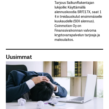
Tarjous SalkunRakentajan
lukijoille: Käyttämällä​ ​
alennuskoodia​ ​SRFI17X,​ ​saat​ ​1
%:n treidauskulut​ ​ensimmäiselle​ ​
kuukaudelle​ ​(50%​ ​alennus).
Coinmotion Oy on
Finanssivalvonnan valvoma
kryptovarapalvelun tarjoaja ja
maksulaitos.
Uusimmat