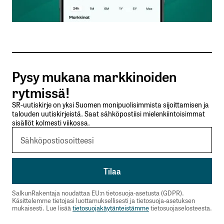
Sähköpostiosoitteesi
*
Tilaa SalkunRakentajan uutiskirje
Pysy mukana markkinoiden
Lähetä kommentti
rytmissä!
SR-uutiskirje on yksi Suomen monipuolisimmista sijoittamisen ja
talouden uutiskirjeistä. Saat sähköpostiisi mielenkiintoisimmat
sisällöt kolmesti viikossa.
SalkunRakentaja noudattaa EU:n tietosuoja-asetusta (GDPR).
Käsittelemme tietojasi luottamuksellisesti ja tietosuoja-asetuksen
mukaisesti. Lue lisää
tietosuojakäytänteistämme
tietosuojaselosteesta.