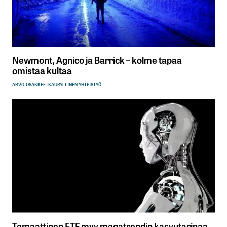
Newmont, Agnico ja Barrick – kolme tapaa
omistaa kultaa
ARVO-OSAKKEET
KAUPALLINEN YHTEISTYÖ
Temaattinen ETF myy megatrendin kasvutarinaa