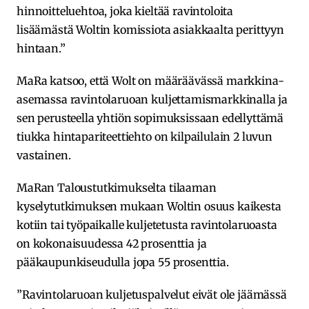
hinnoitteluehtoa, joka kieltää ravintoloita
lisäämästä Woltin komissiota asiakkaalta perittyyn
hintaan.”
MaRa katsoo, että Wolt on määräävässä markkina-
asemassa ravintolaruoan kuljettamismarkkinalla ja
sen perusteella yhtiön sopimuksissaan edellyttämä
tiukka hintapariteettiehto on kilpailulain 2 luvun
vastainen.
MaRan Taloustutkimukselta tilaaman
kyselytutkimuksen mukaan Woltin osuus kaikesta
kotiin tai työpaikalle kuljetetusta ravintolaruoasta
on kokonaisuudessa 42 prosenttia ja
pääkaupunkiseudulla jopa 55 prosenttia.
”Ravintolaruoan kuljetuspalvelut eivät ole jäämässä