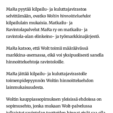
MaRa pyytää kilpailu- ja kuluttajavirastoa
selvittämään, ovatko
Woltin hinnoitteluehdot
kilpailulain mukaisia. Matkailu- ja
Ravintolapalvelut MaRa ry on matkailu- ja
ravintola-alan elinkeino- ja työmarkkinajärjestö.
MaRa katsoo, että Wolt toimii määräävässä
markkina-asemassa, eikä voi yksipuolisesti sanella
hinnoitteluehtoja ravintoloille.
MaRa jättää kilpailu- ja kuluttajavirastolle
toimenpidepyynnön Woltin hinnoitteluehdon
lainmukaisuudesta.
Woltin kauppiassopimuksen yleisissä ehdoissa on
sopimusehto, jonka mukaan Wolt-palvelussa
julkaistut ravintolan tuotteiden hinnat eivät saa olla