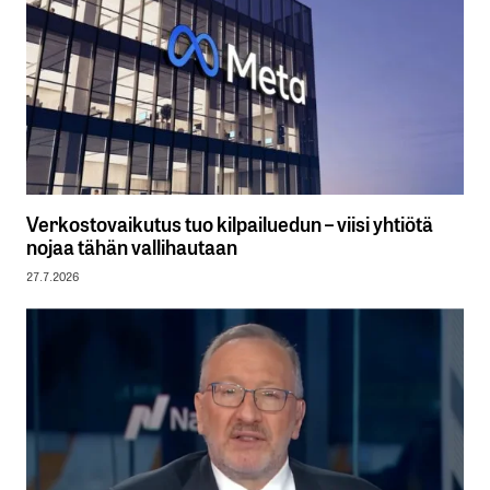
Verkostovaikutus tuo kilpailuedun – viisi yhtiötä
nojaa tähän vallihautaan
27.7.2026