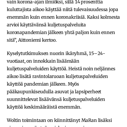
vain korona-ajan ilmiöksi, sillä 14 prosenttia
kuluttajista aikoo käyttää niitä tulevaisuudessa jopa
enemmän kuin ennen koronakriisiä. Kaksi kolmesta
arvioi käyttävänsä kuljetuspalveluita
koronapandemian jälkeen yhtä paljon kuin ennen
sitä”, Aittoniemi kertoo.
Kyselytutkimuksen nuorin ikäryhmä, 15–24-
vuotiaat, on innokkain lisäämään
kuljetuspalveluiden käyttöä. Heistä noin neljännes
aikoo lisätä ravintolaruoan kuljetuspalveluiden
käyttöä pandemian jälkeen. Myös
pääkaupunkiseudulla asuvat ja lapsiperheet
suunnittelevat lisäävänsä kuljetuspalveluiden
käyttöä keskimääräistä enemmän.
Woltin toimintaan on kiinnittänyt MaRan lisäksi