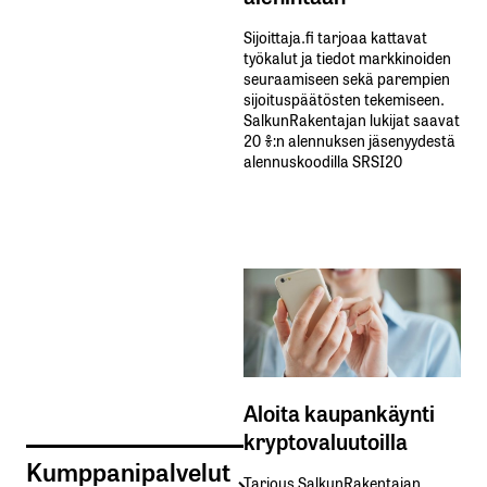
Sijoittaja.fi tarjoaa kattavat
työkalut ja tiedot markkinoiden
seuraamiseen sekä parempien
sijoituspäätösten tekemiseen.
SalkunRakentajan lukijat saavat
20 %:n alennuksen jäsenyydestä
alennuskoodilla SRSI20
Aloita kaupankäynti
kryptovaluutoilla
Kumppanipalvelut
Tarjous SalkunRakentajan