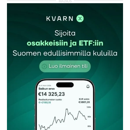
kirjautua
sisään
rekisteröityä
Sähköpostiosoitettasi ei julkaista.
Pakolliset
kentät on merkitty
*
Kommentti
*
Nimesi tai nimimerkkisi
*