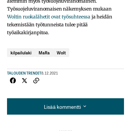
aiemmin myös työsuojeluviranomainen.
Työsuojeluviranomaisen näkemyksen mukaan
Woltin ruokalähetit ovat työsuhteessa
ja heidän
tekemistään työtunneista tulee pitää
työaikakirjanpitoa.
kilpailulaki
MaRa
Wolt
TALOUDEN TRENDIT
8.12.2021
Lisää kommentti
Lisää kommentti