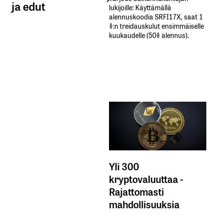
ja edut
lukijoille: Käyttämällä​ ​
alennuskoodia​ ​SRFI17X,​ ​saat​ ​1
%:n treidauskulut​ ​ensimmäiselle​ ​
kuukaudelle​ ​(50%​ ​alennus).
Yli 300
kryptovaluuttaa -
Rajattomasti
mahdollisuuksia