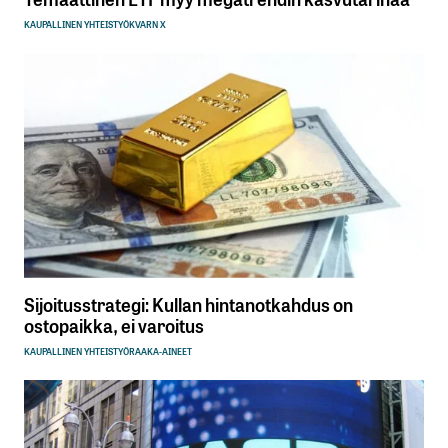
KAUPALLINEN YHTEISTYÖ
KVARN X
Sijoitusstrategi: Kullan hintanotkahdus on
ostopaikka, ei varoitus
KAUPALLINEN YHTEISTYÖ
RAAKA-AINEET