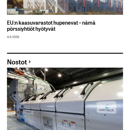
EU:n kaasuvarastot hupenevat – nämä
pörssiyhtiöt hyötyvät
4.8.2026
Nostot