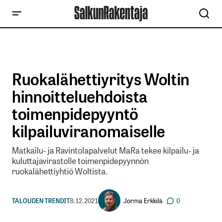
Ruokalähettiyritys Woltin
hinnoitteluehdoista
toimenpidepyyntö
kilpailuviranomaiselle
Matkailu- ja Ravintolapalvelut MaRa tekee kilpailu- ja
kuluttajavirastolle toimenpidepyynnön
ruokalähettiyhtiö Woltista.
Jorma Erkkilä
TALOUDEN TRENDIT
8.12.2021
0