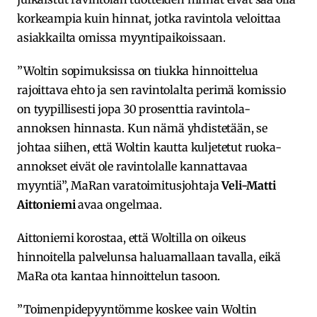
korkeampia kuin hinnat, jotka ravintola veloittaa
asiakkailta omissa myyntipaikoissaan.
”Woltin sopimuksissa on tiukka hinnoittelua
rajoittava ehto ja sen ravintolalta perimä komissio
on tyypillisesti jopa 30 prosenttia ravintola-
annoksen hinnasta. Kun nämä yhdistetään, se
johtaa siihen, että Woltin kautta kuljetetut ruoka-
annokset eivät ole ravintolalle kannattavaa
myyntiä”, MaRan varatoimitusjohtaja
Veli-Matti
Aittoniemi
avaa ongelmaa.
Aittoniemi korostaa, että Woltilla on oikeus
hinnoitella palvelunsa haluamallaan tavalla, eikä
MaRa ota kantaa hinnoittelun tasoon.
”Toimenpidepyyntömme koskee vain Woltin