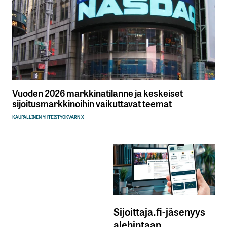
Vuoden 2026 markkinatilanne ja keskeiset
sijoitusmarkkinoihin vaikuttavat teemat
KAUPALLINEN YHTEISTYÖ
KVARN X
Sijoittaja.fi-jäsenyys
alehintaan