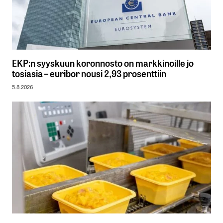
EKP:n syyskuun koronnosto on markkinoille jo
tosiasia – euribor nousi 2,93 prosenttiin
5.8.2026